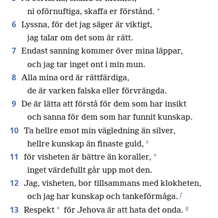
*
ni oförnuftiga, skaffa er förstånd.
6
Lyssna, för det jag säger är viktigt,
jag talar om det som är rätt.
7
Endast sanning kommer över mina läppar,
och jag tar inget ont i min mun.
8
Alla mina ord är rättfärdiga,
de är varken falska eller förvrängda.
9
De är lätta att förstå för dem som har insikt
och sanna för dem som har funnit kunskap.
10
Ta hellre emot min vägledning än silver,
e
hellre kunskap än finaste guld,
11
*
för visheten är bättre än koraller,
inget värdefullt går upp mot den.
12
Jag, visheten, bor tillsammans med klokheten,
f
och jag har kunskap och tankeförmåga.
g
13
*
Respekt
för Jehova är att hata det onda.