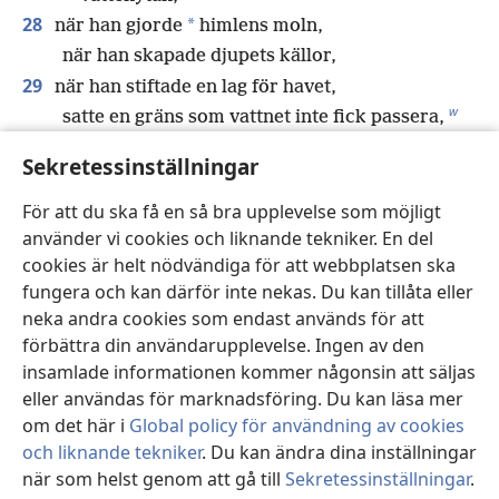
28
*
när han gjorde
himlens moln,
när han skapade djupets källor,
29
när han stiftade en lag för havet,
w
satte en gräns som vattnet inte fick passera,
*
när han lade
jordens grundvalar,
Sekretessinställningar
30
då var jag vid hans sida som en skicklig arbetare.
x
För att du ska få en så bra upplevelse som möjligt
Dag efter dag var jag den som han tyckte
använder vi cookies och liknande tekniker. En del
y
särskilt mycket om.
cookies är helt nödvändiga för att webbplatsen ska
z
fungera och kan därför inte nekas. Du kan tillåta eller
Hela tiden gladdes jag inför honom,
neka andra cookies som endast används för att
31
jag gladdes över jorden, som skulle bebos,
förbättra din användarupplevelse. Ingen av den
och jag tyckte särskilt mycket om
insamlade informationen kommer någonsin att säljas
*
människorna.
eller användas för marknadsföring. Du kan läsa mer
32
Mina söner, lyssna nu till mig.
om det här i
Global policy för användning av cookies
Lyckliga är de som följer mina vägar.
och liknande tekniker
. Du kan ändra dina inställningar
å
33
Lyssna till vägledningen
och bli visa,
när som helst genom att gå till
Sekretessinställningar
.
St