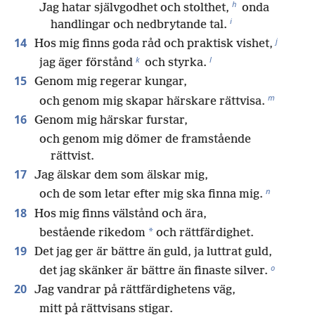
h
Jag hatar självgodhet och stolthet,
onda
i
handlingar och nedbrytande tal.
j
14
Hos mig finns goda råd och praktisk vishet,
k
l
jag äger förstånd
och styrka.
15
Genom mig regerar kungar,
m
och genom mig skapar härskare rättvisa.
16
Genom mig härskar furstar,
och genom mig dömer de framstående
rättvist.
17
Jag älskar dem som älskar mig,
n
och de som letar efter mig ska finna mig.
18
Hos mig finns välstånd och ära,
*
bestående rikedom
och rättfärdighet.
19
Det jag ger är bättre än guld, ja luttrat guld,
o
det jag skänker är bättre än finaste silver.
20
Jag vandrar på rättfärdighetens väg,
mitt på rättvisans stigar.