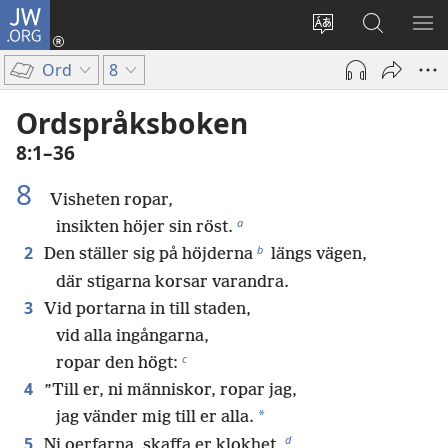
JW.ORG
Logga
in
Ändra
Sök
VIS
(öppnar
webbplatsens
på
ME
Ord
8
nytt
språk
jw.org
fönster)
Ordspråksboken
8:1–36
8
Visheten ropar,
a
insikten höjer sin röst.
b
2
Den ställer sig på höjderna
längs vägen,
där stigarna korsar varandra.
3
Vid portarna in till staden,
vid alla ingångarna,
c
ropar den högt:
4
”Till er, ni människor, ropar jag,
*
jag vänder mig till er alla.
d
5
Ni oerfarna, skaffa er klokhet,