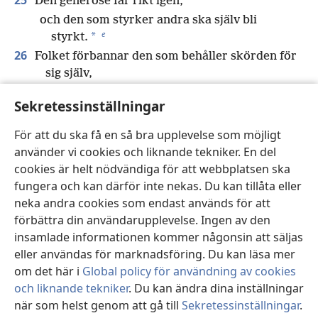
*
Den generöse får rikt igen,
och den som styrker andra ska själv bli
e
*
styrkt.
26
Folket förbannar den som behåller skörden för
sig själv,
men de välsignar den som vill sälja.
Sekretessinställningar
f
27
Den som söker det goda blir omtyckt,
men den som söker det onda drabbas själv av
För att du ska få en så bra upplevelse som möjligt
g
det.
använder vi cookies och liknande tekniker. En del
h
28
cookies är helt nödvändiga för att webbplatsen ska
Den som förlitar sig på sin rikedom faller,
i
fungera och kan därför inte nekas. Du kan tillåta eller
men de rättfärdiga grönskar som löven.
neka andra cookies som endast används för att
29
*
Den som orsakar problem för
sin familj ärver
förbättra din användarupplevelse. Ingen av den
j
bara vind,
insamlade informationen kommer någonsin att säljas
och den oförståndige blir tjänare åt den vise.
eller användas för marknadsföring. Du kan läsa mer
k
30
Den rättfärdiges verk är ett livets träd,
om det här i
Global policy för användning av cookies
l
och den som får andra att göra gott är vis.
och liknande tekniker
. Du kan ändra dina inställningar
31
Även den rättfärdige på jorden får vad han
när som helst genom att gå till
Sekretessinställningar
.
St
förtjänar,