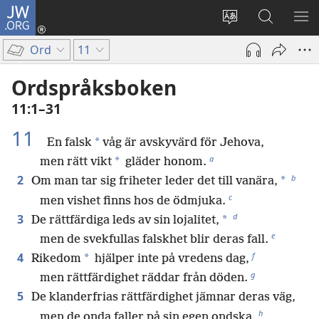
JW.ORG
Logga
in
Ändra
Sök
VIS
(öppnar
webbplatsens
på
ME
Ord
11
nytt
språk
jw.org
fönster)
Ordspråksboken
11:1–31
11
*
En falsk
våg är avskyvärd för Jehova,
a
*
men rätt vikt
gläder honom.
b
2
*
Om man tar sig friheter leder det till vanära,
c
men vishet finns hos de ödmjuka.
d
3
*
De rättfärdiga leds av sin lojalitet,
e
men de svekfullas falskhet blir deras fall.
f
4
*
Rikedom
hjälper inte på vredens dag,
g
men rättfärdighet räddar från döden.
5
De klanderfrias rättfärdighet jämnar deras väg,
h
men de onda faller på sin egen ondska.