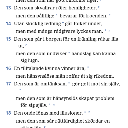
men den som har gott omdöme tiger.
r
13
Den som skvallrar röjer hemligheter,
*
*
men den pålitlige
bevarar förtroenden.
14
*
Utan skicklig ledning
går folket under,
s
*
men med många rådgivare lyckas man.
15
Den som går i borgen för en främling råkar illa
t
ut,
*
men den som undviker
handslag kan känna
sig lugn.
u
16
En tilltalande kvinna vinner ära,
men hänsynslösa män roffar åt sig rikedom.
17
*
Den som är omtänksam
gör gott mot sig själv,
v
men den som är hänsynslös skapar problem
w
*
för sig själv.
x
18
*
Den onde lönas med illusioner,
men den som sår rättfärdighet skördar en
y