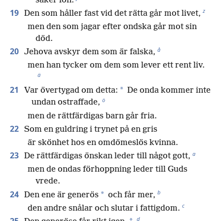
säker lön.
z
19
Den som håller fast vid det rätta går mot livet,
men den som jagar efter ondska går mot sin
död.
å
20
Jehova avskyr dem som är falska,
men han tycker om dem som lever ett rent liv.
ä
21
*
Var övertygad om detta:
De onda kommer inte
ö
undan ostraffade,
men de rättfärdigas barn går fria.
22
Som en guldring i trynet på en gris
är skönhet hos en omdömeslös kvinna.
a
23
De rättfärdigas önskan leder till något gott,
men de ondas förhoppning leder till Guds
vrede.
b
24
*
Den ene är generös
och får mer,
c
den andre snålar och slutar i fattigdom.
d
25