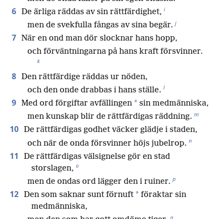
i
6
De ärliga räddas av sin rättfärdighet,
j
men de svekfulla fångas av sina begär.
7
När en ond man dör slocknar hans hopp,
och förväntningarna på hans kraft försvinner.
k
8
Den rättfärdige räddas ur nöden,
l
och den onde drabbas i hans ställe.
9
*
Med ord förgiftar avfällingen
sin medmänniska,
m
men kunskap blir de rättfärdigas räddning.
10
De rättfärdigas godhet väcker glädje i staden,
n
och när de onda försvinner höjs jubelrop.
11
De rättfärdigas välsignelse gör en stad
o
storslagen,
p
men de ondas ord lägger den i ruiner.
12
*
Den som saknar sunt förnuft
föraktar sin
medmänniska,
q