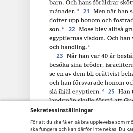
barn. Och hans föräldrar sköt
21
ö
månader.
Men när han s
dotter upp honom och fostra
22
b
son.
Mose blev alltså gru
egyptiernas visdom. Och han v
c
och handling.
23
När han var 40 år bestä
besöka sina bröder, israeliter
se en av dem bli orättvist beh
och han försvarade honom o
25
e
slå ihjäl egyptiern.
Han t
landsmän skulle förstå att G
Sekretessinställningar
honom för att rädda dem, men
26
Nästa dag kom han dit när
För att du ska få en så bra upplevelse som mö
han försökte lugna ner dem. H
ska fungera och kan därför inte nekas. Du kan