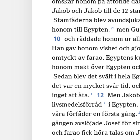
omskar honom på åttonde da
Jakob och Jakob till de 12 st
Stamfäderna blev avundsjuka
n
honom till Egypten,
men Gu
10
och räddade honom ur alla
Han gav honom vishet och gjor
omtyckt av farao, Egyptens k
honom makt över Egypten och 
Sedan blev det svält i hela E
det var en mycket svår tid, o
12
r
inget att äta.
Men Jakob 
*
livsmedelsförråd
i Egypten, 
våra förfäder en första gång.
gången avslöjade Josef för si
och farao fick höra talas om J