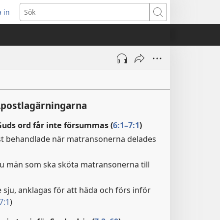
 in
pnar
Sök
t
ster)
Apostlagärningarna
Guds ord får inte försummas (
6:1–7:1
)
vist behandlade när matransonerna delades
 sju män som ska sköta matransonerna till
 sju, anklagas för att häda och förs inför
7:1
)