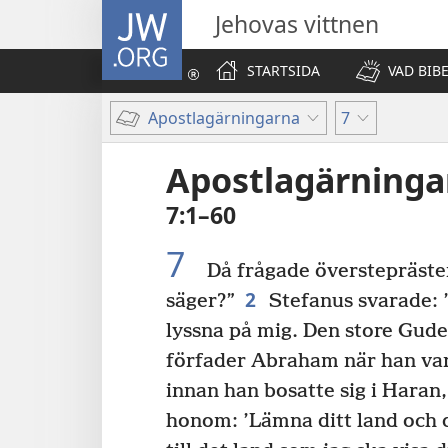
JW.ORG
Jehovas vittnen
STARTSIDA
VAD BIB
Apostlagärningarna
7
Apostlagärninga
7:1–60
7
Då frågade överstepräste
2
säger?”
Stefanus svarade: 
lyssna på mig. Den store Guden
förfader Abraham när han va
innan han bosatte sig i Haran,
honom: ’Lämna ditt land och d