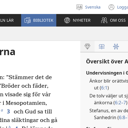
Svenska
Logga
Välj
(öp
språk
nyt
ELN LÄR
BIBLIOTEK
NYHETER
OM OSS
fön
rna
Översikt över 
Undervisningen i 
n: ”Stämmer det de
Änkor blir orätt
”Bröder och fäder,
ut (
6:1
)
 visade sig för vår
De tolv väljer ut
änkorna (
6:2–7
)
r i Mesopotamien,
Stefanus, en av de
3
a
och Gud sa till
Sanhedrin (
6:8–
ina släktingar och gå
b