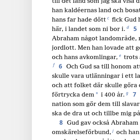
till det land som jag ska visa d
han kaldéernas land och bosat
c
hans far hade dött
fick Gud 
5
d
här, i landet som ni bor i.
Abraham något landområde, ne
jordlott. Men han lovade att 
e
och hans avkomlingar,
trots 
6
f
Och Gud sa till honom at
skulle vara utlänningar i ett 
och att folket där skulle göra 
7
g
*
förtrycka dem
i 400 år.
nation som gör dem till slavar’
ska de dra ut och tillbe mig på
8
Gud gav också Abraham 
j
omskärelseförbund,
och han b