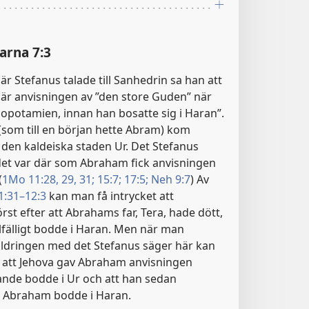
arna 7:3
r Stefanus talade till Sanhedrin sa han att
är anvisningen av ”den store Guden” när
opotamien, innan han bosatte sig i Haran”.
(som till en början hette Abram) kom
 den kaldeiska staden Ur. Det Stefanus
 det var där som Abraham fick anvisningen
(
1Mo 11:28, 29,
31;
15:7;
17:5;
Neh 9:7
) Av
1:31–12:3
kan man få intrycket att
rst efter att Abrahams far, Tera, hade dött,
fälligt bodde i Haran. Men när man
ldringen med det Stefanus säger här kan
 att Jehova gav Abraham anvisningen
nde bodde i Ur och att han sedan
 Abraham bodde i Haran.