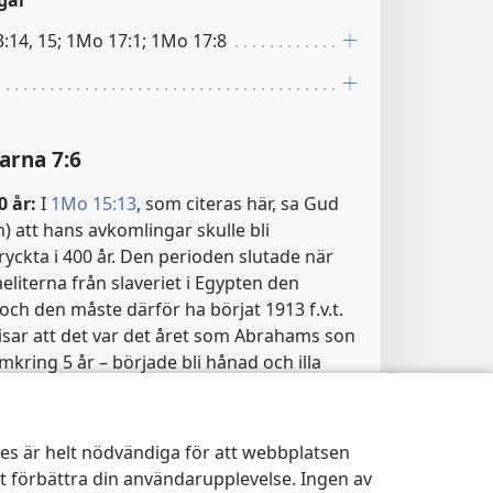
gar
:14, 15; 1Mo 17:1; 1Mo 17:8
arna 7:6
0 år:
I
1Mo 15:13
, som citeras här, sa Gud
) att hans avkomlingar skulle bli
ryckta i 400 år. Den perioden slutade när
aeliterna från slaveriet i Egypten den
, och den måste därför ha börjat 1913 f.v.t.
isar att det var det året som Abrahams son
mkring 5 år – började bli hånad och illa
lvbror, Ismael. Ismael hade fötts omkring
rajs (Saras) egyptiska tjänstekvinna Hagar.
 Ismael vände sig emot Isak därför att Isak
kies är helt nödvändiga för att webbplatsen
dslorätten trots att Ismael var den
tt förbättra din användarupplevelse. Ingen av