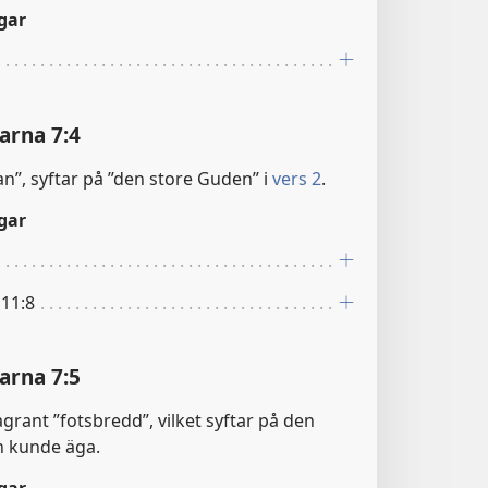
gar
arna 7:4
”, syftar på ”den store Guden” i
vers 2
.
gar
 11:8
arna 7:5
rant ”fotsbredd”, vilket syftar på den
n kunde äga.