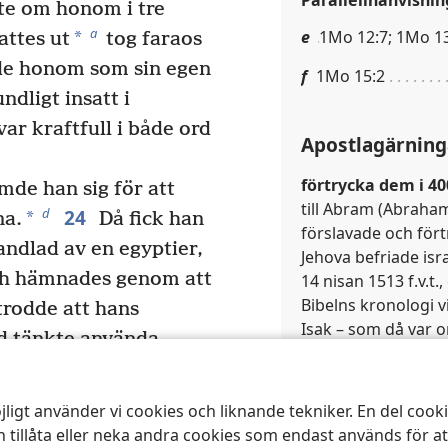
Parallellhänvisnin
te om honom i tre
a
e
1Mo 12:7; 1Mo 13
*
attes ut
tog faraos
de honom som sin egen
f
1Mo 15:2
ndligt insatt i
ar kraftfull i både ord
Apostlagärning
förtrycka dem i 40
mde han sig för att
till Abram (Abraham
24
d
*
na.
Då fick han
förslavade och fört
andlad av en egyptier,
Jehova befriade isr
ch hämnades genom att
14 nisan 1513 f.v.t.
Bibelns kronologi v
rodde att hans
Isak – som då var o
ud tänkte använda
behandlad av sin ha
 det gjorde de inte.
19 år tidigare av Sa
 två av dem slogs, och
Det kan vara så att
jligt använder vi cookies och liknande tekniker. En del coo
skulle ärva förstfö
an sa: ’Män, ni är
 tillåta eller neka andra cookies som endast används för a