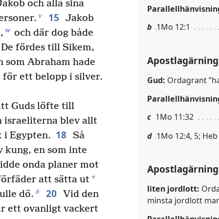
Jakob och alla sina
Parallellhänvisnin
15
v
ersoner.
Jakob
b
1Mo 12:1
w
,
och där dog både
De fördes till Sikem,
Apostlagärning
en som Abraham hade
ör ett belopp i silver.
Gud:
Ordagrant ”han
Parallellhänvisnin
t Guds löfte till
c
1Mo 11:32
israeliterna blev allt
18
lk i Egypten.
Så
d
1Mo 12:4, 5; Heb
 kung, en som inte
dde onda planer mot
Apostlagärning
*
örfäder att sätta ut
liten jordlott:
Ordag
20
ä
ulle dö.
Vid den
minsta jordlott ma
r ett ovanligt vackert