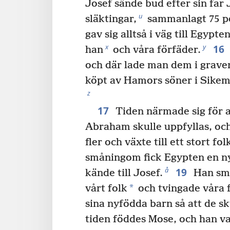
Josef sände bud efter sin far 
u
släktingar,
sammanlagt 75 p
gav sig alltså i väg till Egypten
16
x
y
han
och våra förfäder.
och där lade man dem i grav
köpt av Hamors söner i Sikem f
z
17
Tiden närmade sig för at
Abraham skulle uppfyllas, och 
fler och växte till ett stort fo
småningom fick Egypten en ny
19
å
kände till Josef.
Han smi
*
vårt folk
och tvingade våra f
sina nyfödda barn så att de sk
tiden föddes Mose, och han va