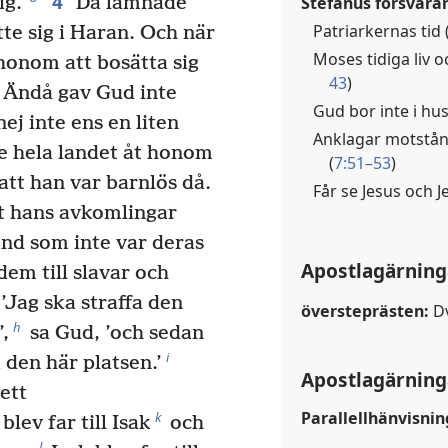
4
Stefanus försvarar 
ig.’
Då lämnade
Patriarkernas tid 
te sig i Haran. Och när
Moses tidiga liv 
honom att bosätta sig
43
)
Ändå gav Gud inte
Gud bor inte i hu
j inte ens en liten
Anklagar motstån
ge hela landet åt honom
(
7:51–53
)
att han var barnlös då.
Får se Jesus och Je
t hans avkomlingar
land som inte var deras
Apostlagärning
dem till slavar och
’Jag ska straffa den
översteprästen:
Dv
h
,
sa Gud, ’och sedan
i
 den här platsen.’
Apostlagärning
ett
Parallellhänvisnin
k
lev far till Isak
och
l