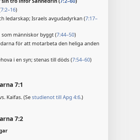
sin tro inför Sanhedrin (
7:2–60
)
(
7:2–16
)
och ledarskap; Israels avgudadyrkan (
7:17–
s som människor byggt (
7:44–50
)
darna för att motarbeta den heliga anden
hova i en syn; stenas till döds (
7:54–60
)
arna 7:1
s. Kaifas. (Se
studienot till Apg 4:6
.)
arna 7:2
gar