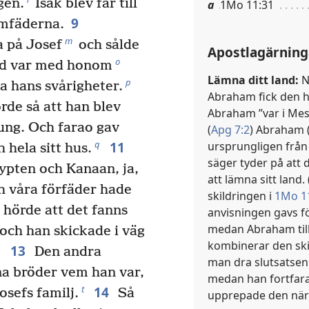
gen.
Isak blev far till
a
1Mo 11:31
9
amfäderna.
m
 på Josef
och sålde
Apostlagärning
o
d var med honom
Lämna ditt land:
Nä
p
 hans svårigheter.
Abraham fick den h
de så att han blev
Abraham ”var i Mes
ung. Och farao gav
(
Apg 7:2
) Abraham 
11
q
ursprungligen från
hela sitt hus.
säger tyder på att
gypten och Kanaan, ja,
att lämna sitt land. 
ch våra förfäder hade
skildringen i
1Mo 1
hörde att det fanns
anvisningen gavs fö
medan Abraham till
och han skickade i väg
kombinerar den ski
13
s
Den andra
man dra slutsatsen
na bröder vem han var,
medan han fortfara
14
t
osefs familj.
Så
upprepade den när