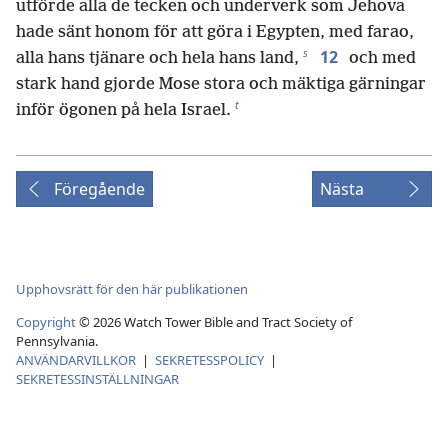
utförde alla de tecken och underverk som Jehova
hade sänt honom för att göra i Egypten, med farao,
s
12
alla hans tjänare och hela hans land,
och med
stark hand gjorde Mose stora och mäktiga gärningar
t
inför ögonen på hela Israel.
Föregående
Nästa
Upphovsrätt för den här publikationen
Copyright
©
2026
Watch Tower Bible and Tract Society of
Pennsylvania.
ANVÄNDARVILLKOR
|
SEKRETESSPOLICY
|
SEKRETESSINSTÄLLNINGAR