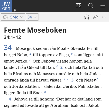
JW.ORG
Logga
in
Ändra
Sök
VIS
(öppnar
webbplatsens
på
ME
5Mo
34
nytt
språk
jw.org
fönster)
Femte Moseboken
34:1–12
34
Mose gick sedan från Moabs ökenslätter till
a
b
berget Nebo,
till toppen av Pisga,
som ligger mitt
c
emot Jeriko.
Och Jehova visade honom hela
d
2
landet: från Gilead till Dan,
och hela Nạftali och
hela Efraims och Manasses område och hela Judas
e
f
3
*
område ända till havet i väster,
och Negev
g
och Jordanslätten,
dalen där Jeriko, Palmstaden,
h
ligger, ända till Soar.
4
Jehova sa till honom: ”Det här är det land som
jag med ed lovade att ge Abraham, Isak och Jakob