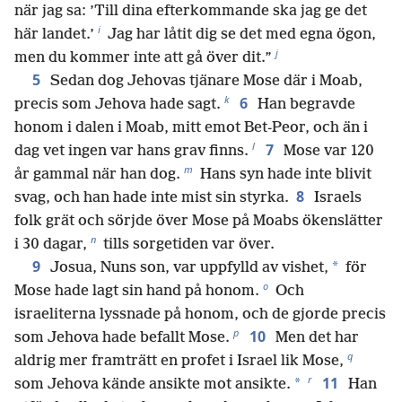
när jag sa: ’Till dina efterkommande ska jag ge det
i
här landet.’
Jag har låtit dig se det med egna ögon,
j
men du kommer inte att gå över dit.”
5
Sedan dog Jehovas tjänare Mose där i Moab,
k
6
precis som Jehova hade sagt.
Han begravde
honom i dalen i Moab, mitt emot Bet-Peor, och än i
l
7
dag vet ingen var hans grav finns.
Mose var 120
m
år gammal när han dog.
Hans syn hade inte blivit
8
svag, och han hade inte mist sin styrka.
Israels
folk grät och sörjde över Mose på Moabs ökenslätter
n
i 30 dagar,
tills sorgetiden var över.
9
*
Josua, Nuns son, var uppfylld av vishet,
för
o
Mose hade lagt sin hand på honom.
Och
israeliterna lyssnade på honom, och de gjorde precis
p
10
som Jehova hade befallt Mose.
Men det har
q
aldrig mer framträtt en profet i Israel lik Mose,
r
11
*
som Jehova kände ansikte mot ansikte.
Han