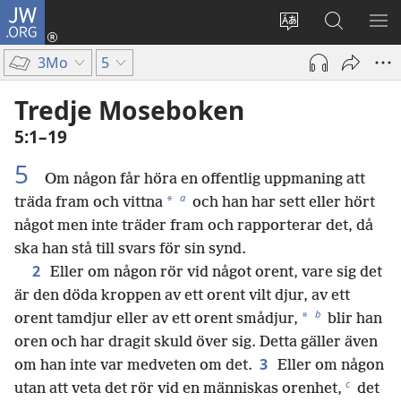
JW.ORG
Logga
in
Ändra
Sök
VIS
(öppnar
webbplatsens
på
ME
3Mo
5
nytt
språk
jw.org
fönster)
Tredje Moseboken
5:1–19
5
Om någon får höra en offentlig uppmaning att
a
*
träda fram och vittna
och han har sett eller hört
något men inte träder fram och rapporterar det, då
ska han stå till svars för sin synd.
2
Eller om någon rör vid något orent, vare sig det
är den döda kroppen av ett orent vilt djur, av ett
b
*
orent tamdjur eller av ett orent smådjur,
blir han
oren och har dragit skuld över sig. Detta gäller även
3
om han inte var medveten om det.
Eller om någon
c
utan att veta det rör vid en människas orenhet,
det