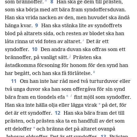
h
8
som brännoffer.
Han ska ge dem till prästen,
som ska börja med att bära fram syndoffersduvan.
Han ska vrida nacken av den, men huvudet ska ändå
9
hänga kvar.
Han ska stänka lite av syndoffrets
blod på altarets sida, och resten av blodet ska han
i
låta rinna ut vid foten av altaret.
Det är ett
10
syndoffer.
Den andra duvan ska offras som ett
j
brännoffer, på vanligt sätt.
Prästen ska
åstadkomma försoning för honom för den synd han
k
har begått, och han ska få förlåtelse.
11
Om han inte har råd med två turturduvor eller
två unga duvor ska han som offergåva för sin synd
l
*
bära fram en tiondels efa
fint mjöl som syndoffer.
*
Han ska inte hälla olja eller lägga virak
på det, för
12
det är ett syndoffer.
Han ska bära fram det till
prästen, och prästen ska ta en handfull av det som
*
ett deloffer
och bränna det på altaret ovanpå
13