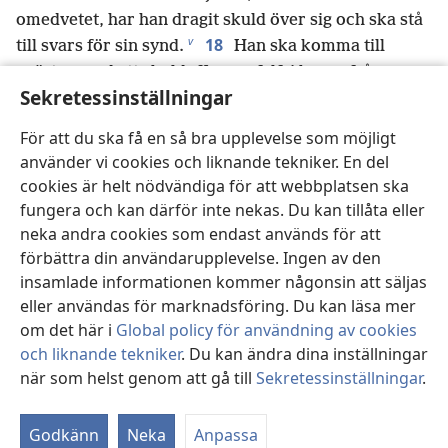
omedvetet, har han dragit skuld över sig och ska stå
v
18
till svars för sin synd.
Han ska komma till
prästen med ett skuldoffer, en felfri bagge från
Sekretessinställningar
w
hjorden enligt det fastställda värdet.
Och prästen
ska åstadkomma försoning för honom för hans
För att du ska få en så bra upplevelse som möjligt
ouppsåtliga synd som han inte var medveten om att
använder vi cookies och liknande tekniker. En del
19
han begick, och han ska få förlåtelse.
Det är ett
cookies är helt nödvändiga för att webbplatsen ska
skuldoffer. Han har gjort sig skyldig till synd mot
fungera och kan därför inte nekas. Du kan tillåta eller
Jehova.”
neka andra cookies som endast används för att
förbättra din användarupplevelse. Ingen av den
insamlade informationen kommer någonsin att säljas
eller användas för marknadsföring. Du kan läsa mer
Föregående
Nästa
om det här i
Global policy för användning av cookies
och liknande tekniker
. Du kan ändra dina inställningar
när som helst genom att gå till
Sekretessinställningar
.
St
Upphovsrätt för den här publikationen
Godkänn
Neka
Anpassa
Copyright
©
2026
Watch Tower Bible and Tract Society of