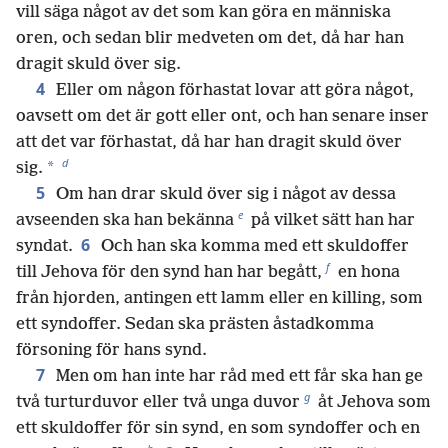
vill säga något av det som kan göra en människa
oren, och sedan blir medveten om det, då har han
dragit skuld över sig.
4
Eller om någon förhastat lovar att göra något,
oavsett om det är gott eller ont, och han senare inser
att det var förhastat, då har han dragit skuld över
d
*
sig.
5
Om han drar skuld över sig i något av dessa
e
avseenden ska han bekänna
på vilket sätt han har
6
syndat.
Och han ska komma med ett skuldoffer
f
till Jehova för den synd han har begått,
en hona
från hjorden, antingen ett lamm eller en killing, som
ett syndoffer. Sedan ska prästen åstadkomma
försoning för hans synd.
7
Men om han inte har råd med ett får ska han ge
g
två turturduvor eller två unga duvor
åt Jehova som
ett skuldoffer för sin synd, en som syndoffer och en