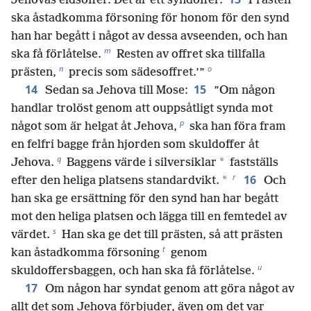
Jehovas eldsoffer. Det är ett syndoffer.
Prästen
ska åstadkomma försoning för honom för den synd
han har begått i något av dessa avseenden, och han
m
ska få förlåtelse.
Resten av offret ska tillfalla
n
o
prästen,
precis som sädesoffret.’”
14
15
Sedan sa Jehova till Mose:
”Om någon
handlar trolöst genom att ouppsåtligt synda mot
p
något som är helgat åt Jehova,
ska han föra fram
en felfri bagge från hjorden som skuldoffer åt
q
*
Jehova.
Baggens värde i silversiklar
fastställs
r
16
*
efter den heliga platsens standardvikt.
Och
han ska ge ersättning för den synd han har begått
mot den heliga platsen och lägga till en femtedel av
s
värdet.
Han ska ge det till prästen, så att prästen
t
kan åstadkomma försoning
genom
u
skuldoffersbaggen, och han ska få förlåtelse.
17
Om någon har syndat genom att göra något av
allt det som Jehova förbjuder, även om det var