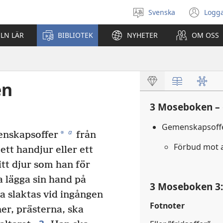
Svenska
Logga
Välj
(öp
språk
nyt
ELN LÄR
BIBLIOTEK
NYHETER
OM OSS
fön
en
3 Moseboken – 
Gemenskapsoff
a
*
enskapsoffer
från
Förbud mot a
tt handjur eller ett
itt djur som han för
 lägga sin hand på
3 Moseboken 3
ka slaktas vid ingången
Fotnoter
ner, prästerna, ska