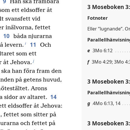
9
Han ska frambära
3 Moseboken 3
som ett eldsoffer åt
Fotnoter
t svansfett vid
r inälvorna, fettet
Eller ”lugnande”. O
10
,
båda njurarna
Parallellhänvisnin
11
i
å levern.
Och
e
3Mo 6:12
ltaret som ett
j
f
3Mo 4:29; 3Mo 4:
r åt Jehova.
 ska han föra fram den
anden på getens huvud,
3 Moseboken 3
ötestältet. Arons
Parallellhänvisnin
14
 sidor av altaret.
g
4Mo 6:13, 14
tt eldsoffer åt Jehova:
 fettet som sitter på
3 Moseboken 3
urarna och fettet på