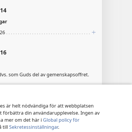
:14
gar
:26
:16
dvs. som Guds del av gemenskapsoffret.
gar
15–17
kies är helt nödvändiga för att webbplatsen
tt förbättra din användarupplevelse. Ingen av
:17
sa mer om det här i
Global policy för
 till
Sekretessinställningar
.
gar