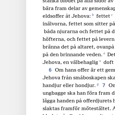
stänka blodet på alla sidor av 
bära fram delar av gemenskap
b
c
eldsoffer åt Jehova:
fettet
inälvorna, fettet som sitter på
båda njurarna och fettet på d
höfterna, och fettet på levern
bränna det på altaret, ovanpå
e
på den brinnande veden.
Det
*
Jehova, en välbehaglig
doft
6
Om hans offer är ett gem
Jehova från småboskapen ska d
7
g
handjur eller hondjur.
Om
ungbagge ska han föra fram d
lägga handen på offerdjurets 
slaktas framför mötestältet. 