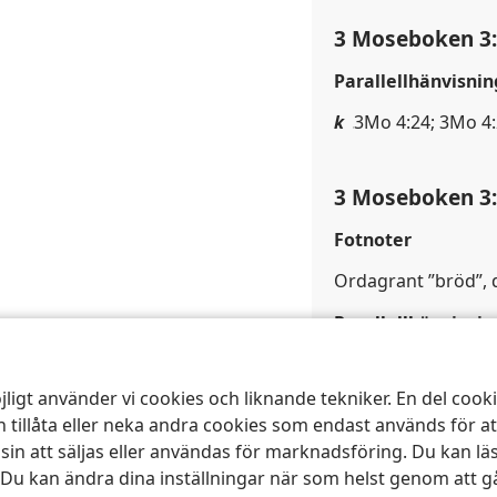
3 Moseboken 3
Parallellhänvisnin
k
3Mo 4:24; 3Mo 4
3 Moseboken 3
Fotnoter
Ordagrant ”bröd”, 
Parallellhänvisnin
l
3Mo 7:23; 1Sa 2:
jligt använder vi cookies och liknande tekniker. En del coo
 tillåta eller neka andra cookies som endast används för a
3 Moseboken 3
 att säljas eller användas för marknadsföring. Du kan lä
 Du kan ändra dina inställningar när som helst genom att gå
Parallellhänvisnin