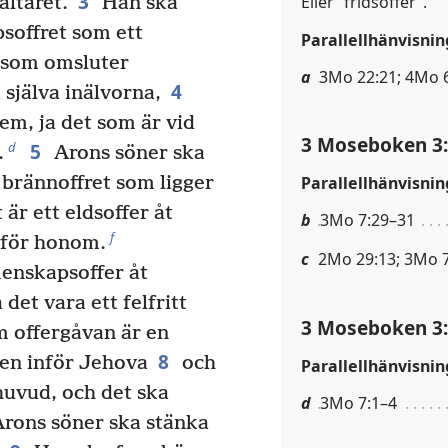
3
Eller ”fridsoffer”.
altaret.
Han ska
soffret som ett
Parallellhänvisnin
som omsluter
a
3Mo 22:21; 4Mo 6
4
 själva inälvorna,
em, ja det som är vid
3 Moseboken 3
5
d
.
Arons söner ska
 brännoffret som ligger
Parallellhänvisnin
 är ett eldsoffer åt
b
3Mo 7:29–31
f
 för honom.
c
2Mo 29:13; 3Mo 7
enskapsoffer åt
et vara ett felfritt
3 Moseboken 3
 offergåvan är en
8
en inför Jehova
och
Parallellhänvisnin
huvud, och det ska
d
3Mo 7:1–4
Arons söner ska stänka