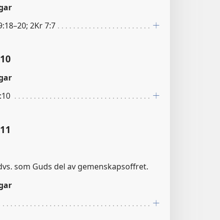
gar
:18–20; 2Kr 7:7
:10
gar
:10
:11
dvs. som Guds del av gemenskapsoffret.
gar