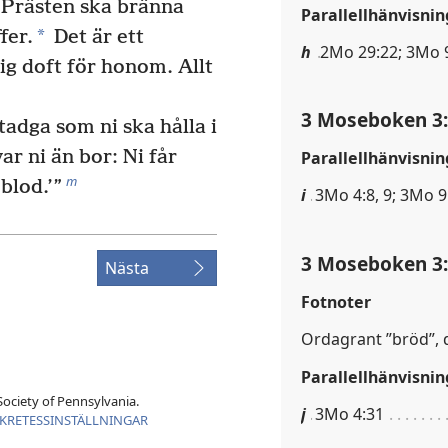
Prästen ska bränna
Parallellhänvisnin
*
fer.
Det är ett
h
2Mo 29:22; 3Mo 9
ig doft för honom. Allt
3 Moseboken 3
adga som ni ska hålla i
ar ni än bor: Ni får
Parallellhänvisnin
m
 blod.’”
i
3Mo 4:8, 9; 3Mo 9
3 Moseboken 3
Nästa
Fotnoter
Ordagrant ”bröd”, 
Parallellhänvisnin
ociety of Pennsylvania.
j
3Mo 4:31
KRETESSINSTÄLLNINGAR