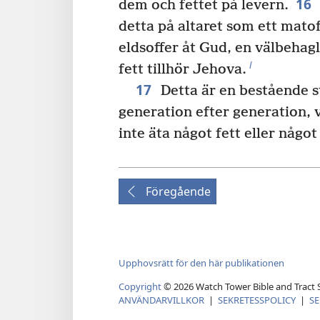
16
dem och fettet på levern.
detta på altaret som ett matof
eldsoffer åt Gud, en välbehagl
l
fett tillhör Jehova.
17
Detta är en bestående st
generation efter generation, v
inte äta något fett eller något
Föregående
Upphovsrätt för den här publikationen
Copyright
©
2026
Watch Tower Bible and Tract S
ANVÄNDARVILLKOR
|
SEKRETESSPOLICY
|
SE