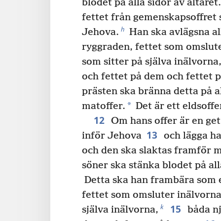
blodet på alla sidor av altaret.
fettet från gemenskapsoffret 
h
Jehova.
Han ska avlägsna all
ryggraden, fettet som omslute
som sitter på själva inälvorna
och fettet på dem och fettet p
prästen ska bränna detta på a
*
matoffer.
Det är ett eldsoffe
12
Om hans offer är en get
13
inför Jehova
och lägga h
och den ska slaktas framför m
söner ska stänka blodet på alla
Detta ska han frambära som e
fettet som omsluter inälvorna,
15
k
själva inälvorna,
båda nj