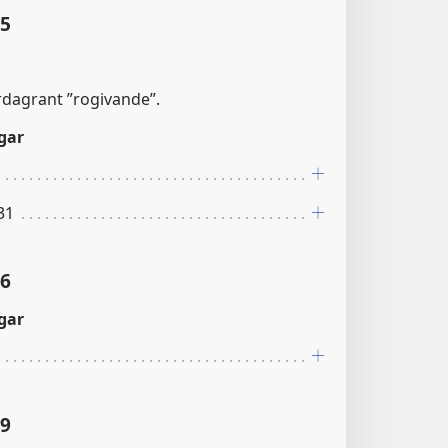
:5
rdagrant ”rogivande”.
gar
31
:6
gar
:9