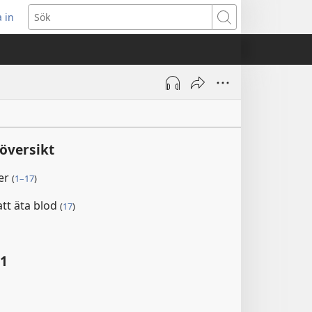
 in
pnar
Sök
t
ster)
översikt
er
(
1–17
)
tt äta blod
(
17
)
:1