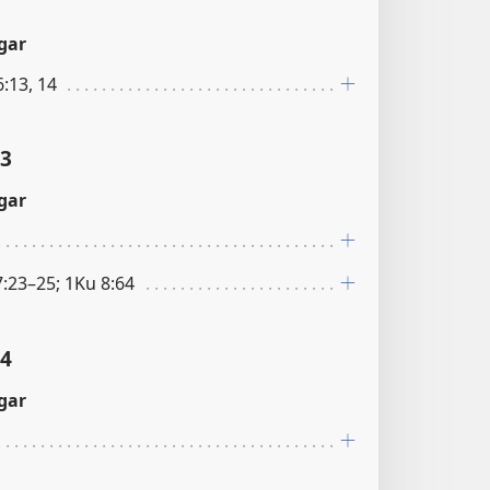
gar
:13, 14
:3
gar
:23–25; 1Ku 8:64
:4
gar