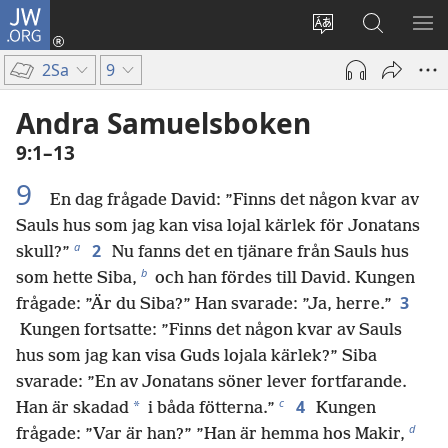
JW.ORG
Logga
in
Ändra
Sök
VIS
(öppnar
webbplatsens
på
ME
2Sa
9
nytt
språk
jw.org
fönster)
Andra Samuelsboken
9:1–13
9
En dag frågade David: ”Finns det någon kvar av
Sauls hus som jag kan visa lojal kärlek för Jonatans
a
2
skull?”
Nu fanns det en tjänare från Sauls hus
b
som hette Siba,
och han fördes till David. Kungen
3
frågade: ”Är du Siba?” Han svarade: ”Ja, herre.”
Kungen fortsatte: ”Finns det någon kvar av Sauls
hus som jag kan visa Guds lojala kärlek?” Siba
svarade: ”En av Jonatans söner lever fortfarande.
c
4
*
Han är skadad
i båda fötterna.”
Kungen
d
frågade: ”Var är han?” ”Han är hemma hos Makir,