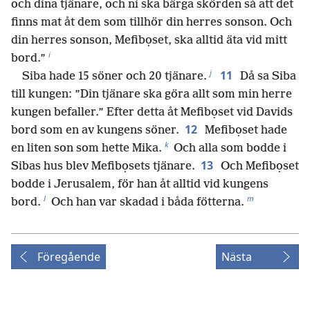
och dina tjänare, och ni ska bärga skörden så att det
finns mat åt dem som tillhör din herres sonson. Och
din herres sonson, Mefibọset, ska alltid äta vid mitt
i
bord.”
j
11
Siba hade 15 söner och 20 tjänare.
Då sa Siba
till kungen: ”Din tjänare ska göra allt som min herre
kungen befaller.” Efter detta åt Mefibọset vid Davids
12
bord som en av kungens söner.
Mefibọset hade
k
en liten son som hette Mika.
Och alla som bodde i
13
Sibas hus blev Mefibọsets tjänare.
Och Mefibọset
bodde i Jerusalem, för han åt alltid vid kungens
l
m
bord.
Och han var skadad i båda fötterna.
Föregående
Nästa