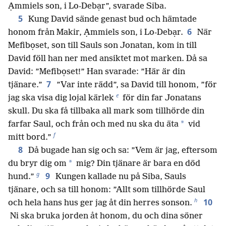
Ạmmiels son, i Lo-Debạr”, svarade Siba.
5
Kung David sände genast bud och hämtade
6
honom från Makir, Ạmmiels son, i Lo-Debạr.
När
Mefibọset, son till Sauls son Jonatan, kom in till
David föll han ner med ansiktet mot marken. Då sa
David: ”Mefibọset!” Han svarade: ”Här är din
7
tjänare.”
”Var inte rädd”, sa David till honom, ”för
e
jag ska visa dig lojal kärlek
för din far Jonatans
skull. Du ska få tillbaka all mark som tillhörde din
*
farfar Saul, och från och med nu ska du äta
vid
f
mitt bord.”
8
Då bugade han sig och sa: ”Vem är jag, eftersom
*
du bryr dig om
mig? Din tjänare är bara en död
g
9
hund.”
Kungen kallade nu på Siba, Sauls
tjänare, och sa till honom: ”Allt som tillhörde Saul
h
10
och hela hans hus ger jag åt din herres sonson.
Ni ska bruka jorden åt honom, du och dina söner