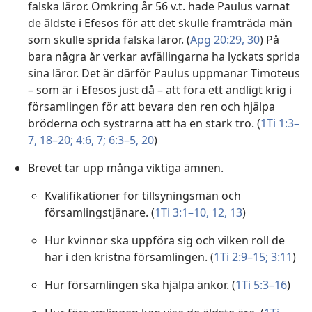
falska läror. Omkring år 56 v.t. hade Paulus varnat
de äldste i Efesos för att det skulle framträda män
som skulle sprida falska läror. (
Apg 20:29, 30
) På
bara några år verkar avfällingarna ha lyckats sprida
sina läror. Det är därför Paulus uppmanar Timoteus
– som är i Efesos just då – att föra ett andligt krig i
församlingen för att bevara den ren och hjälpa
bröderna och systrarna att ha en stark tro. (
1Ti 1:3–
7,
18–20;
4:6, 7;
6:3–5,
20
)
Brevet tar upp många viktiga ämnen.
Kvalifikationer för tillsyningsmän och
församlingstjänare. (
1Ti 3:1–10,
12, 13
)
Hur kvinnor ska uppföra sig och vilken roll de
har i den kristna församlingen. (
1Ti 2:9–15;
3:11
)
Hur församlingen ska hjälpa änkor. (
1Ti 5:3–16
)