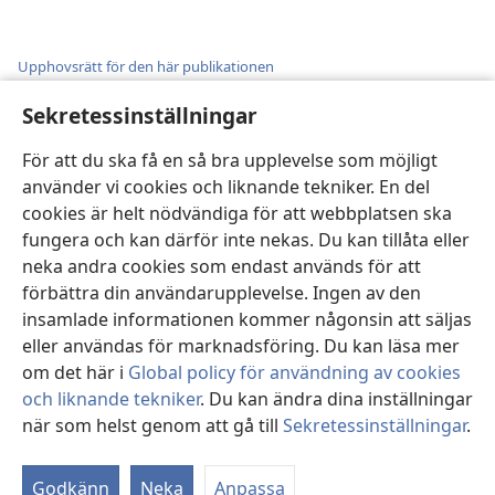
Upphovsrätt för den här publikationen
Sekretessinställningar
För att du ska få en så bra upplevelse som möjligt
använder vi cookies och liknande tekniker. En del
cookies är helt nödvändiga för att webbplatsen ska
fungera och kan därför inte nekas. Du kan tillåta eller
LADDA NER
neka andra cookies som endast används för att
förbättra din användarupplevelse. Ingen av den
Valmöjligheter
insamlade informationen kommer någonsin att säljas
för
eller användas för marknadsföring. Du kan läsa mer
nerladdning
om det här i
Global policy för användning av cookies
av
och liknande tekniker
. Du kan ändra dina inställningar
publikationer
när som helst genom att gå till
Sekretessinställningar
.
Nya
världens
översättning
Godkänn
Neka
Anpassa