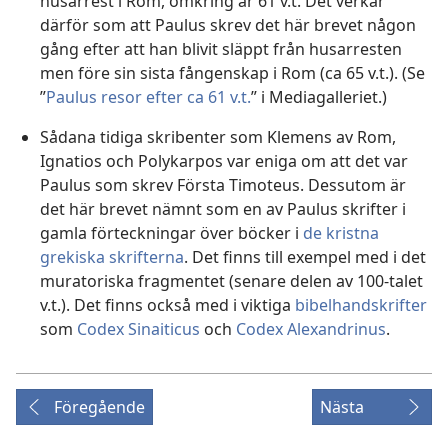
husarrest i Rom, omkring år 61 v.t. Det verkar
därför som att Paulus skrev det här brevet någon
gång efter att han blivit släppt från husarresten
men före sin sista fångenskap i Rom (ca 65 v.t.). (Se
”
Paulus resor efter ca 61 v.t.
” i Mediagalleriet.)
Sådana tidiga skribenter som Klemens av Rom,
Ignatios och Polykarpos var eniga om att det var
Paulus som skrev Första Timoteus. Dessutom är
det här brevet nämnt som en av Paulus skrifter i
gamla förteckningar över böcker i
de kristna
grekiska skrifterna
. Det finns till exempel med i det
muratoriska fragmentet (senare delen av 100-talet
v.t.). Det finns också med i viktiga
bibelhandskrifter
som
Codex Sinaiticus
och
Codex Alexandrinus
.
Föregående
Nästa