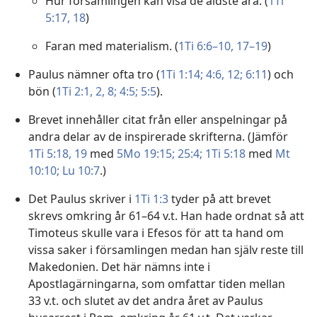
Hur församlingen kan visa de äldste ära. (
1Ti
5:17, 18
)
Faran med materialism. (
1Ti 6:6–10,
17–19
)
Paulus nämner ofta tro (
1Ti 1:14;
4:6,
12;
6:11
) och
bön (
1Ti 2:1, 2,
8;
4:5;
5:5
).
Brevet innehåller citat från eller anspelningar på
andra delar av de inspirerade skrifterna. (Jämför
1Ti 5:18, 19
med
5Mo 19:15;
25:4;
1Ti 5:18
med
Mt
10:10;
Lu 10:7
.)
Det Paulus skriver i
1Ti 1:3
tyder på att brevet
skrevs omkring år 61–64 v.t. Han hade ordnat så att
Timoteus skulle vara i Efesos för att ta hand om
vissa saker i församlingen medan han själv reste till
Makedonien. Det här nämns inte i
Apostlagärningarna, som omfattar tiden mellan
33 v.t. och slutet av det andra året av Paulus