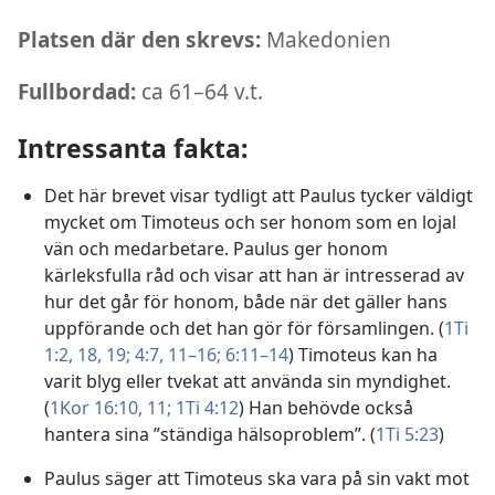
Platsen där den skrevs:
Makedonien
Fullbordad:
ca 61–64 v.t.
Intressanta fakta:
Det här brevet visar tydligt att Paulus tycker väldigt
mycket om Timoteus och ser honom som en lojal
vän och medarbetare. Paulus ger honom
kärleksfulla råd och visar att han är intresserad av
hur det går för honom, både när det gäller hans
uppförande och det han gör för församlingen. (
1Ti
1:2,
18, 19;
4:7,
11–16;
6:11–14
) Timoteus kan ha
varit blyg eller tvekat att använda sin myndighet.
(
1Kor 16:10, 11;
1Ti 4:12
) Han behövde också
hantera sina ”ständiga hälsoproblem”. (
1Ti 5:23
)
Paulus säger att Timoteus ska vara på sin vakt mot