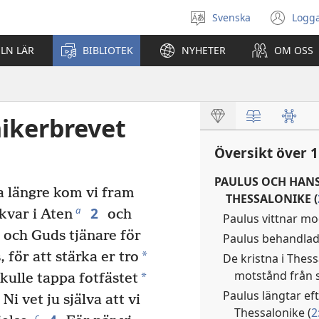
Svenska
Logga
Välj
(öp
språk
nyt
ELN LÄR
BIBLIOTEK
NYHETER
OM OSS
fön
nikerbrevet
Översikt över 
PAULUS OCH HANS
a längre kom vi fram
THESSALONIKE (
2
a
 kvar i Aten
och
Paulus vittnar mo
 och Guds tjänare för
Paulus behandlad
*
för att stärka er tro
De kristna i Thes
motstånd från 
*
skulle tappa fotfästet
Paulus längtar eft
i vet ju själva att vi
Thessalonike (
2
c