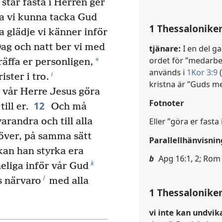
 står fasta i Herren ger
a vi kunna tacka Gud
1 Thessaloniker
ra glädje vi känner inför
ag och natt ber vi med
tjänare:
I en del g
ordet för ”medarbe
*
räffa er personligen,
används i
1Kor 3:9
i
ister i tro.
kristna är ”Guds m
 vår Herre Jesus göra
Fotnoter
12
ill er.
Och må
varandra och till alla
Eller ”göra er fasta 
 över, på samma sätt
Parallellhänvisnin
an han styrka era
b
Apg 16:1, 2; Rom 
k
heliga inför vår Gud
l
s närvaro
med alla
1 Thessaloniker
vi inte kan undvik