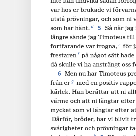
inte kan undvika sådan förfölj
var hos er brukade vi förvarna
utstå prövningar, och som ni v
5
d
som har hänt.
Så när jag 
längre sände jag Timoteus till 
e
fortfarande var trogna,
för j
f
frestaren
på något sätt hade 
då skulle vi ha ansträngt oss 
6
Men nu har Timoteus pre
g
från er
med en positiv rappo
kärlek. Han berättar att ni al
värme och att ni längtar efter 
mycket som vi längtar efter att
Därför, bröder, har vi blivit t
svårigheter och prövningar ta
h