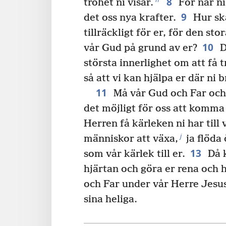
8
trohet ni visar.
För när ni
9
det oss nya krafter.
Hur sk
tillräckligt för er, för den sto
10
vår Gud på grund av er?
D
största innerlighet om att få t
så att vi kan hjälpa er där ni br
11
Må vår Gud och Far och
det möjligt för oss att komma t
Herren få kärleken ni har till 
j
människor att växa,
ja flöda
13
som vår kärlek till er.
Då k
hjärtan och göra er rena och 
och Far under vår Herre Jesu
sina heliga.