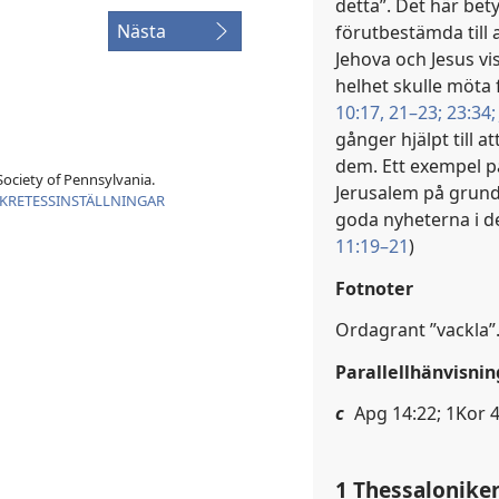
detta”. Det här bety
Nästa
förutbestämda till 
Jehova och Jesus vi
helhet skulle möta 
10:17,
21–23;
23:34;
gånger hjälpt till a
dem. Ett exempel på
ociety of Pennsylvania.
Jerusalem på grund 
KRETESSINSTÄLLNINGAR
goda nyheterna i d
11:19–21
)
Fotnoter
Ordagrant ”vackla”
Parallellhänvisnin
c
Apg 14:22; 1Kor 4
1 Thessaloniker