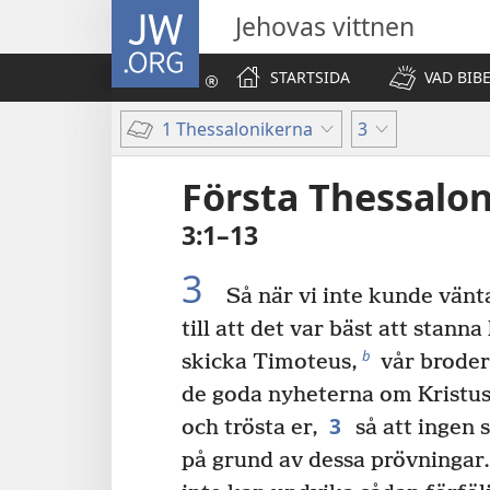
JW.ORG
Jehovas vittnen
STARTSIDA
VAD BIB
1 Thessalonikerna
3
Första Thessalo
3:1–13
3
Så när vi inte kunde vänt
till att det var bäst att stanna
b
skicka Timoteus,
vår broder
de goda nyheterna om Kristus, 
3
och trösta er,
så att ingen 
på grund av dessa prövningar. N