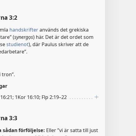
na 3:2
amla
handskrifter
används det grekiska
tare” (
synergọs
) här. Det är det ordet som
(se
studienot
), där Paulus skriver att de
edarbetare”.
i tron”.
gar
16:21; 1Kor 16:10; Flp 2:19–22
na 3:3
a sådan förföljelse:
Eller ”vi är satta till just