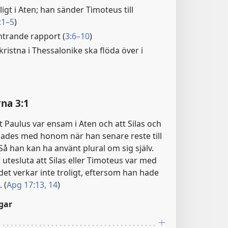
igt i Aten; han sänder Timoteus till
:1–5
)
trande rapport (
3:6–10
)
kristna i Thessalonike ska flöda över i
na 3:1
t Paulus var ensam i Aten och att Silas och
ades med honom när han senare reste till
 Så han kan ha använt plural om sig själv.
t utesluta att Silas eller Timoteus var med
det verkar inte troligt, eftersom han hade
 (
Apg 17:13, 14
)
gar