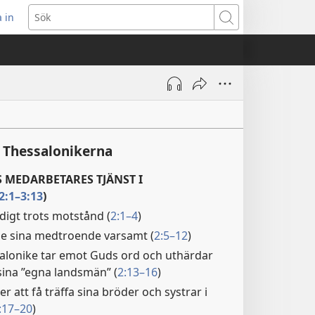
 in
pnar
Sök
t
ster)
1 Thessalonikerna
 MEDARBETARES TJÄNST I
2:1–3:13
)
digt trots motstånd (
2:1–4
)
e sina medtroende varsamt (
2:5–12
)
salonike tar emot Guds ord och uthärdar
sina ”egna landsmän” (
2:13–16
)
er att få träffa sina bröder och systrar i
:17–20
)