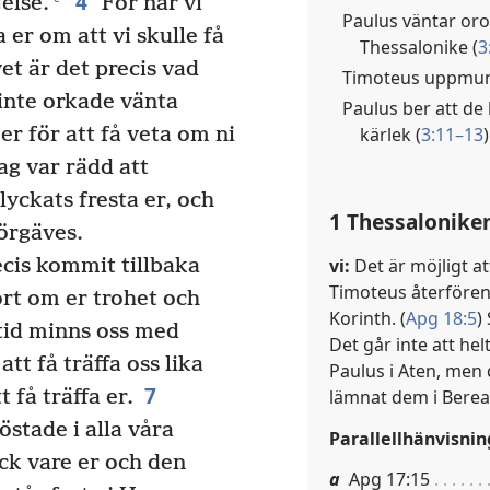
4
else.
För när vi
Paulus väntar orol
 er om att vi skulle få
Thessalonike (
3
et är det precis vad
Timoteus uppmun
inte orkade vänta
Paulus ber att de 
kärlek (
3:11–13
)
er för att få veta om ni
ag var rädd att
lyckats fresta er, och
1 Thessaloniker
förgäves.
vi:
Det är möjligt at
cis kommit tillbaka
Timoteus återfören
rt om er trohet och
Korinth. (
Apg 18:5
)
ltid minns oss med
Det går inte att hel
att få träffa oss lika
Paulus i Aten, men 
7
lämnat dem i Berea.
 få träffa er.
röstade i alla våra
Parallellhänvisnin
ck vare er och den
a
Apg 17:15