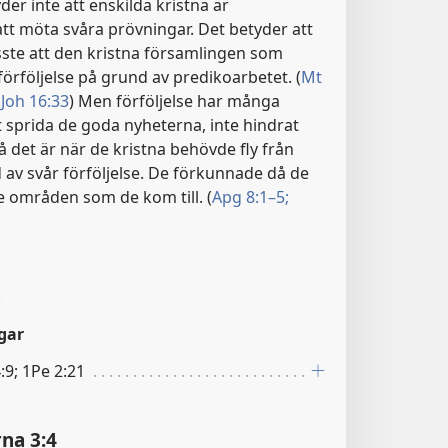
der inte att enskilda kristna är
att möta svåra prövningar. Det betyder att
sste att den kristna församlingen som
förföljelse på grund av predikoarbetet. (
Mt
Joh 16:33
) Men förföljelse har många
tt sprida de goda nyheterna, inte hindrat
 det är när de kristna behövde fly från
av svår förföljelse. De förkunnade då de
e områden som de kom till. (
Apg 8:1–5;
.
gar
:9; 1Pe 2:21
na 3:4