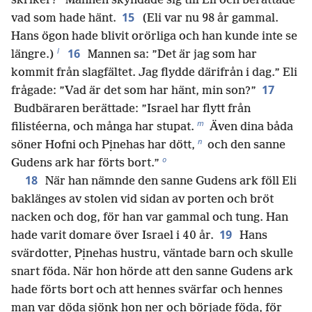
skriker?” Mannen skyndade sig till Eli och berättade
15
vad som hade hänt.
(Eli var nu 98 år gammal.
Hans ögon hade blivit orörliga och han kunde inte se
l
16
längre.)
Mannen sa: ”Det är jag som har
kommit från slagfältet. Jag flydde därifrån i dag.” Eli
17
frågade: ”Vad är det som har hänt, min son?”
Budbäraren berättade: ”Israel har flytt från
m
filistéerna, och många har stupat.
Även dina båda
n
söner Hofni och Pịnehas har dött,
och den sanne
o
Gudens ark har förts bort.”
18
När han nämnde den sanne Gudens ark föll Eli
baklänges av stolen vid sidan av porten och bröt
nacken och dog, för han var gammal och tung. Han
19
hade varit domare över Israel i 40 år.
Hans
svärdotter, Pịnehas hustru, väntade barn och skulle
snart föda. När hon hörde att den sanne Gudens ark
hade förts bort och att hennes svärfar och hennes
man var döda sjönk hon ner och började föda, för