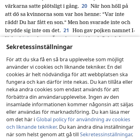
20
värkarna satte plötsligt i gång.
När hon höll på
att dö sa kvinnorna som var hos henne: ”Var inte
rädd! Du har fått en son.” Men hon svarade inte och
21
brydde sig inte om det.
Hon gav pojken namnet I-
p
*
Kabọd
och sa: ”Äran har gått i landsflykt från
Sekretessinställningar
q
Israel.”
Hon syftade på den sanne Gudens ark, som
hade förts bort, och på det som hade hänt hennes
För att du ska få en så bra upplevelse som möjligt
r
22
svärfar och hennes man.
Hon sa: ”Äran har gått
använder vi cookies och liknande tekniker. En del
i landsflykt från Israel, för den sanne Gudens ark har
cookies är helt nödvändiga för att webbplatsen ska
s
förts bort.”
fungera och kan därför inte nekas. Du kan tillåta eller
neka andra cookies som endast används för att
förbättra din användarupplevelse. Ingen av den
Föregående
Nästa
insamlade informationen kommer någonsin att säljas
eller användas för marknadsföring. Du kan läsa mer
om det här i
Global policy för användning av cookies
och liknande tekniker
. Du kan ändra dina inställningar
när som helst genom att gå till
Sekretessinställningar
.
Upphovsrätt för den här publikationen
St