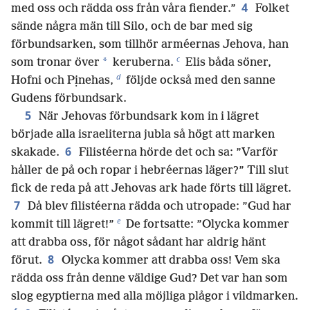
4
med oss och rädda oss från våra fiender.”
Folket
sände några män till Silo, och de bar med sig
förbundsarken, som tillhör arméernas Jehova, han
c
*
som tronar över
keruberna.
Elis båda söner,
d
Hofni och Pịnehas,
följde också med den sanne
Gudens förbundsark.
5
När Jehovas förbundsark kom in i lägret
började alla israeliterna jubla så högt att marken
6
skakade.
Filistéerna hörde det och sa: ”Varför
håller de på och ropar i hebréernas läger?” Till slut
fick de reda på att Jehovas ark hade förts till lägret.
7
Då blev filistéerna rädda och utropade: ”Gud har
e
kommit till lägret!”
De fortsatte: ”Olycka kommer
att drabba oss, för något sådant har aldrig hänt
8
förut.
Olycka kommer att drabba oss! Vem ska
rädda oss från denne väldige Gud? Det var han som
slog egyptierna med alla möjliga plågor i vildmarken.