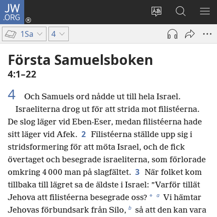
JW.ORG
Logga
in
Ändra
Sök
VIS
(öppnar
webbplatsens
på
ME
1Sa
4
nytt
språk
jw.org
fönster)
Första Samuelsboken
4:1–22
4
Och Samuels ord nådde ut till hela Israel.
Israeliterna drog ut för att strida mot filistéerna.
De slog läger vid Eben-Eser, medan filistéerna hade
2
sitt läger vid Afek.
Filistéerna ställde upp sig i
stridsformering för att möta Israel, och de fick
övertaget och besegrade israeliterna, som förlorade
3
omkring 4 000 man på slagfältet.
När folket kom
tillbaka till lägret sa de äldste i Israel: ”Varför tillät
a
*
Jehova att filistéerna besegrade oss?
Vi hämtar
b
Jehovas förbundsark från Silo,
så att den kan vara