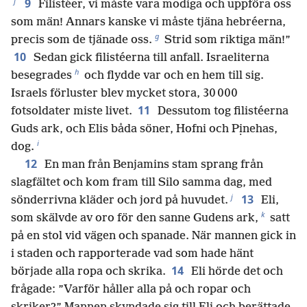
f
9
Filistéer, vi måste vara modiga och uppföra oss
som män! Annars kanske vi måste tjäna hebréerna,
g
precis som de tjänade oss.
Strid som riktiga män!”
10
Sedan gick filistéerna till anfall. Israeliterna
h
besegrades
och flydde var och en hem till sig.
Israels förluster blev mycket stora, 30 000
11
fotsoldater miste livet.
Dessutom tog filistéerna
Guds ark, och Elis båda söner, Hofni och Pịnehas,
i
dog.
12
En man från Benjamins stam sprang från
slagfältet och kom fram till Silo samma dag, med
j
13
sönderrivna kläder och jord på huvudet.
Eli,
k
som skälvde av oro för den sanne Gudens ark,
satt
på en stol vid vägen och spanade. När mannen gick in
i staden och rapporterade vad som hade hänt
14
började alla ropa och skrika.
Eli hörde det och
frågade: ”Varför håller alla på och ropar och