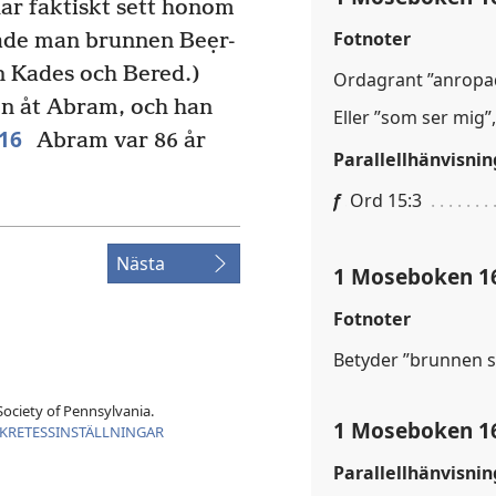
 har faktiskt sett honom
Fotnoter
ade man brunnen Beẹr-
n Kades och Bered.)
Ordagrant ”anropa
n åt Abram, och han
Eller ”som ser mig”,
16
Abram var 86 år
Parallellhänvisnin
f
Ord 15:3
Nästa
1 Moseboken 1
Fotnoter
Betyder ”brunnen s
ociety of Pennsylvania.
1 Moseboken 1
KRETESSINSTÄLLNINGAR
Parallellhänvisnin