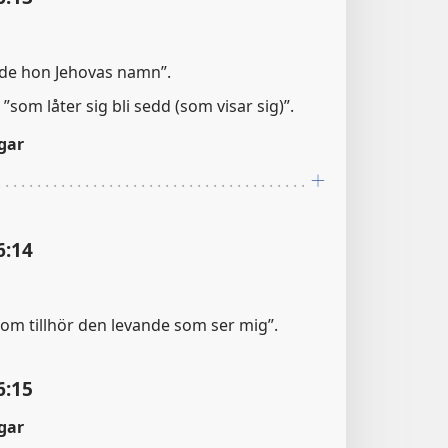
de hon Jehovas namn”.
 ”som låter sig bli sedd (som visar sig)”.
gar
6:14
om tillhör den levande som ser mig”.
6:15
gar