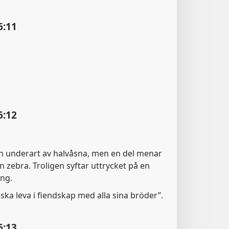
6:11
6:12
en underart av halvåsna, men en del menar
n zebra. Troligen syftar uttrycket på en
ing.
 ska leva i fiendskap med alla sina bröder”.
6:13