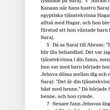
3
lyssnade på Saraj.
Abram ha
Kanaan när hans hustru Saraj
egyptiska tjänstekvinna Hagar 
alltså med Hagar, och hon ble
förstod att hon väntade barn 
Saraj.
5
Då sa Saraj till Abram: ”De
blir illa behandlad. Det var 
tjänstekvinna i din famn, men
hon var med barn började hon
Jehova döma mellan dig och m
Saraj: ”Det är din tjänstekvin
bäst med henne.” Då började 
henne, och hon rymde.
7
Senare fann Jehovas äng