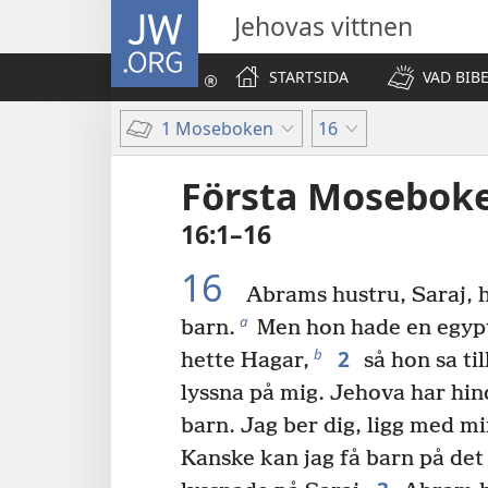
JW.ORG
Jehovas vittnen
STARTSIDA
VAD BIB
1 Moseboken
16
Första Mosebok
16:1–16
16
Abrams hustru, Saraj, h
a
barn.
Men hon hade en egypt
2
b
hette Hagar,
så hon sa ti
lyssna på mig. Jehova har hind
barn. Jag ber dig, ligg med mi
Kanske kan jag få barn på det 