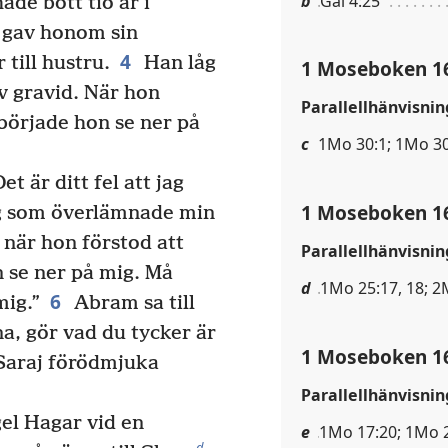
b
Gal 4:25
de bott tio år i
 gav honom sin
4
till hustru.
Han låg
1 Moseboken 1
v gravid. När hon
Parallellhänvisnin
började hon se ner på
c
1Mo 30:1; 1Mo 30
t är ditt fel att jag
1 Moseboken 1
jag som överlämnade min
 när hon förstod att
Parallellhänvisnin
 se ner på mig. Må
d
1Mo 25:17, 18; 2
6
ig.”
Abram sa till
na, gör vad du tycker är
1 Moseboken 1
Saraj förödmjuka
Parallellhänvisnin
el Hagar vid en
e
1Mo 17:20; 1Mo 2
d