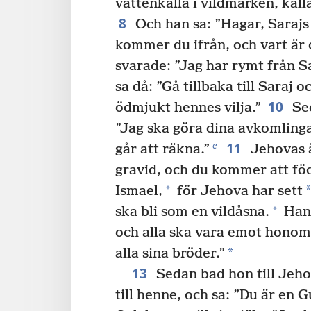
vattenkälla i vildmarken, käll
8
Och han sa: ”Hagar, Sarajs
kommer du ifrån, och vart är
svarade: ”Jag har rymt från Sa
sa då: ”Gå tillbaka till Saraj 
10
ödmjukt hennes vilja.”
Sed
”Jag ska göra dina avkomlinga
11
e
går att räkna.”
Jehovas ä
gravid, och du kommer att fö
*
*
Ismael,
för Jehova har sett
*
ska bli som en vildåsna.
Han 
och alla ska vara emot honom
*
alla sina bröder.”
13
Sedan bad hon till Jeho
till henne, och sa: ”Du är en G