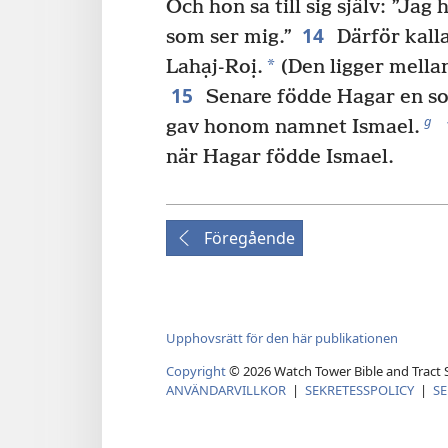
Och hon sa till sig själv: ”Jag
14
som ser mig.”
Därför kall
*
Lahạj-Roị.
(Den ligger mella
15
Senare födde Hagar en so
g
gav honom namnet Ismael.
när Hagar födde Ismael.
Föregående
Upphovsrätt för den här publikationen
Copyright
©
2026
Watch Tower Bible and Tract S
ANVÄNDARVILLKOR
|
SEKRETESSPOLICY
|
SE