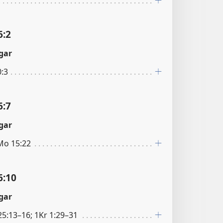
6:2
gar
:3
6:7
gar
Mo 15:22
6:10
gar
5:13–16; 1Kr 1:29–31