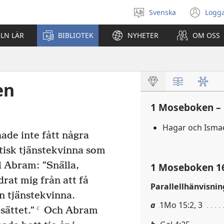
Svenska
Logga
Välj
(öp
språk
nyt
ELN LÄR
BIBLIOTEK
NYHETER
OM OSS
fön
en
1 Moseboken – 
Hagar och Isma
ade inte fått några
isk tjänstekvinna som
ll Abram: ”Snälla,
1 Moseboken 1
rat mig från att få
Parallellhänvisnin
n tjänstekvinna.
a
1Mo 15:2, 3
c
sättet.”
Och Abram