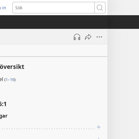
 in
pnar
Sök
t
ster)
översikt
el
(
1–16
)
6:1
gar