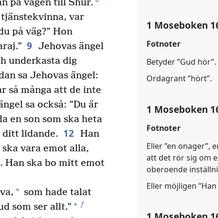
an på vägen till Shur.
 tjänstekvinna, var
1 Moseboken 1
 du på väg?” Hon
Fotnoter
9
raj.”
Jehovas ängel
och underkasta dig
Betyder ”Gud hör”.
an sa Jehovas ängel:
Ordagrant ”hört”.
r så många att de inte
ngel sa också: ”Du är
1 Moseboken 1
da en son som ska heta
Fotnoter
12
ditt lidande.
Han
Eller ”en onager”, 
ska vara emot alla,
att det rör sig om e
. Han ska bo mitt emot
oberoende inställn
Eller möjligen ”Han
*
va,
som hade talat
f
*
ud som ser allt.”
1 Moseboken 1