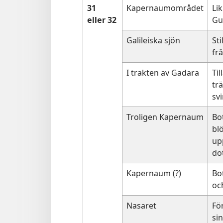
31
Kapernaumområdet
Li
eller 32
Gu
Galileiska sjön
Sti
fr
I trakten av Gadara
Ti
trä
sv
Troligen Kapernaum
Bo
bl
up
do
Kapernaum (?)
Bo
oc
Nasaret
Fö
si