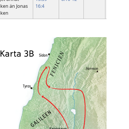
cken än Jonas
16:4
cken