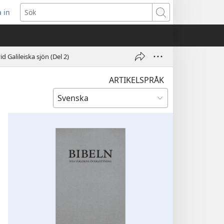
 in
pnar
Sök
t
ster)
d Galileiska sjön (Del 2)
ARTIKELSPRÅK
ES