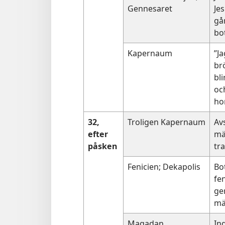
Gennesaret
Jes
gå
bo
Kapernaum
”Ja
br
bl
oc
ho
32,
Troligen Kapernaum
Av
efter
mä
påsken
tr
Fenicien; Dekapolis
Bot
fen
ge
m
Magadan
In