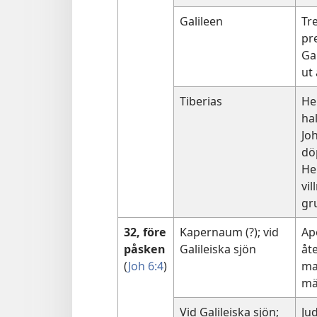
Galileen
Tr
pr
Ga
ut
Tiberias
He
ha
Jo
dö
He
vil
gr
32, före
Kapernaum (?); vid
Ap
påsken
Galileiska sjön
åt
(
Joh 6:4
)
ma
m
Vid Galileiska sjön;
Jud