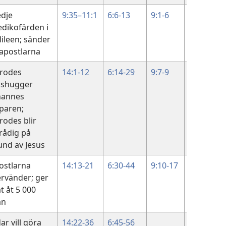
edje
9:35–11:1
6:6-13
9:1-6
edikofärden i
lileen; sänder
 apostlarna
rodes
14:1-12
6:14-29
9:7-9
lshugger
hannes
paren;
rodes blir
lrådig på
und av Jesus
ostlarna
14:13-21
6:30-44
9:10-17
6:1-13
ervänder; ger
t åt 5 000
än
ar vill göra
14:22-36
6:45-56
6:14-21