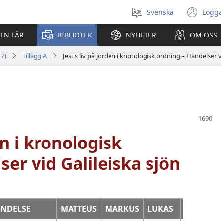
Svenska
Logga
Välj
(öp
språk
nyt
ELN LÄR
BIBLIOTEK
NYHETER
OM OSS
fön
17)
Tillägg A
Jesus liv på jorden i kronologisk ordning – Händelser vi
en i kronologisk
ser vid Galileiska sjön
NDELSE
MATTEUS
MARKUS
LUKAS
JOHANN