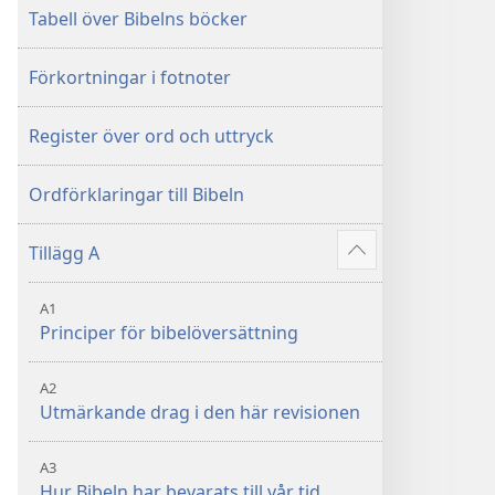
Tabell över Bibelns böcker
Förkortningar i fotnoter
Register över ord och uttryck
Ordförklaringar till Bibeln
Tillägg A
Visa
fler
A1
Principer för bibelöversättning
A2
Utmärkande drag i den här revisionen
A3
Hur Bibeln har bevarats till vår tid