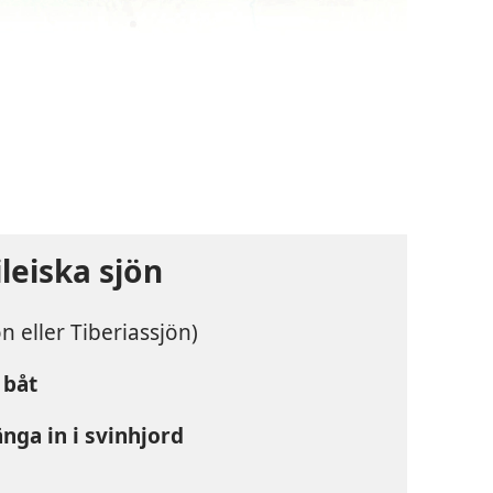
leiska sjön
n eller Tiberiassjön)
 båt
änga in i svinhjord