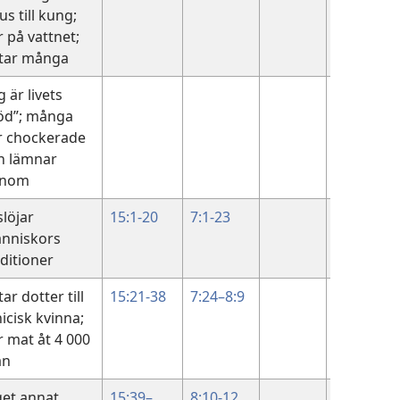
us till kung;
r på vattnet;
tar många
g är livets
6:22-71
öd”; många
ir chockerade
h lämnar
nom
slöjar
15:1-20
7:1-23
7:1
nniskors
aditioner
ar dotter till
15:21-38
7:24–8:9
icisk kvinna;
r mat åt 4 000
än
get annat
15:39–
8:10-12