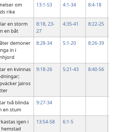
knelser om
13:1-53
4:1-34
8:4-18
ds rike
llar en storm
8:18,
23-
4:35-41
8:22-25
ån en båt
27
llåter demoner
8:28-34
5:1-20
8:26-39
nga in i
inhjord
tar en kvinnas
9:18-26
5:21-43
8:40-56
ödningar;
pväcker Jairos
tter
tar två blinda
9:27-34
h en stum
rkastas igen i
13:54-58
6:1-5
n hemstad