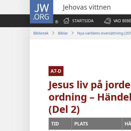
JW.ORG
Jehovas vittnen
STARTSIDA
VAD BIB
Bibliotek
Biblar
Nya världens översättning (20
A7-D
Jesus liv på jord
ordning – Händel
(Del 2)
TID
PLATS
HÄ