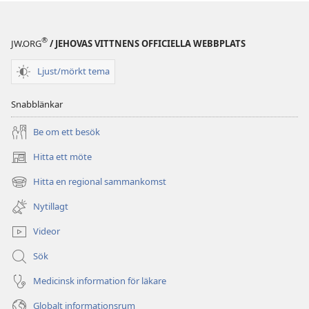
®
JW.ORG
/ JEHOVAS VITTNENS OFFICIELLA WEBBPLATS
Ljust/mörkt tema
Snabblänkar
Be om ett besök
Hitta ett möte
(öppnar
nytt
Hitta en regional sammankomst
(öppnar
fönster)
nytt
Nytillagt
fönster)
Videor
Sök
Medicinsk information för läkare
Globalt informationsrum