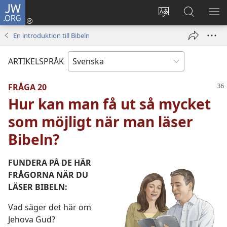
JW.ORG
Logga
in
Ändra
Sök
VIS
(öppnar
webbplatsens
på
ME
En introduktion till Bibeln
nytt
språk
jw.org
fönster)
ARTIKELSPRÅK
FRÅGA 20
Hur kan man få ut så mycket
som möjligt när man läser
Bibeln?
FUNDERA PÅ DE HÄR
FRÅGORNA NÄR DU
LÄSER BIBELN:
Vad säger det här om
Jehova Gud?