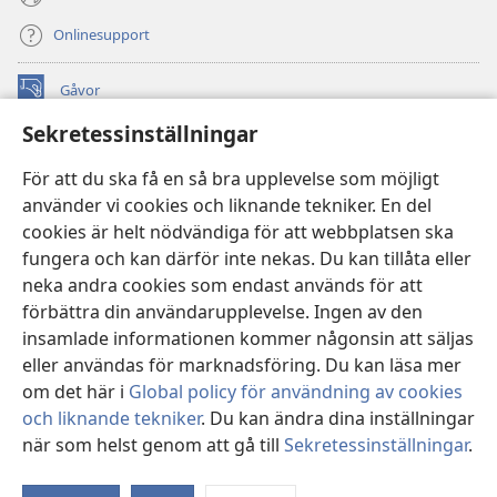
Onlinesupport
Gåvor
(öppnar
nytt
Sekretessinställningar
fönster)
Watchtower ONLINE LIBRARY™
(öppnar
För att du ska få en så bra upplevelse som möjligt
nytt
®
JW Hub
använder vi cookies och liknande tekniker. En del
fönster)
(öppnar
cookies är helt nödvändiga för att webbplatsen ska
nytt
®
JW Library
fönster)
fungera och kan därför inte nekas. Du kan tillåta eller
neka andra cookies som endast används för att
Watchtower Library
förbättra din användarupplevelse. Ingen av den
insamlade informationen kommer någonsin att säljas
eller användas för marknadsföring. Du kan läsa mer
om det här i
Global policy för användning av cookies
och liknande tekniker
. Du kan ändra dina inställningar
Copyright
© 2026 Watch Tower Bible and Tract Society of Pennsylvania.
ANVÄNDARVILLKOR
|
SEKRETESSPOLICY
|
när som helst genom att gå till
Sekretessinställningar
.
Vi
SEKRETESSINSTÄLLNINGAR
in