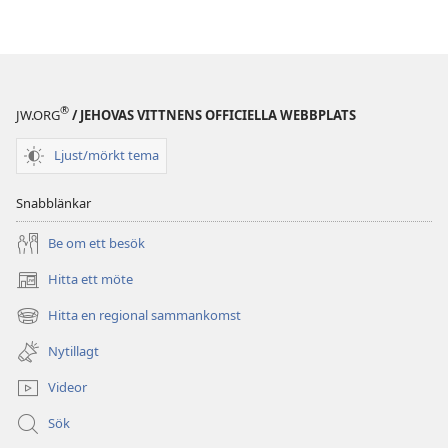
översättning
översättning
(2017)
(2017)
®
JW.ORG
/ JEHOVAS VITTNENS OFFICIELLA WEBBPLATS
Ljust/mörkt tema
Snabblänkar
Be om ett besök
Hitta ett möte
(öppnar
nytt
Hitta en regional sammankomst
(öppnar
fönster)
nytt
Nytillagt
fönster)
Videor
Sök