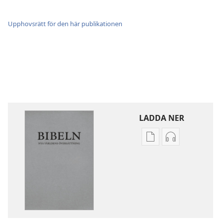
Upphovsrätt för den här publikationen
LADDA NER
Valmöjligheter
Valmöjlighet
för
för
nerladdning
nerladdning
av
av
publikationer
ljud
Nya
Nya
världens
världens