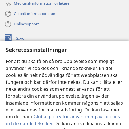
Medicinsk information för läkare
Globalt informationsrum
Onlinesupport
Gåvor
(öppnar
nytt
Sekretessinställningar
fönster)
Watchtower ONLINE LIBRARY™
(öppnar
För att du ska få en så bra upplevelse som möjligt
nytt
®
JW Hub
använder vi cookies och liknande tekniker. En del
fönster)
(öppnar
cookies är helt nödvändiga för att webbplatsen ska
nytt
®
JW Library
fönster)
fungera och kan därför inte nekas. Du kan tillåta eller
neka andra cookies som endast används för att
Watchtower Library
förbättra din användarupplevelse. Ingen av den
insamlade informationen kommer någonsin att säljas
eller användas för marknadsföring. Du kan läsa mer
om det här i
Global policy för användning av cookies
och liknande tekniker
. Du kan ändra dina inställningar
Copyright
© 2026 Watch Tower Bible and Tract Society of Pennsylvania.
ANVÄNDARVILLKOR
|
SEKRETESSPOLICY
|