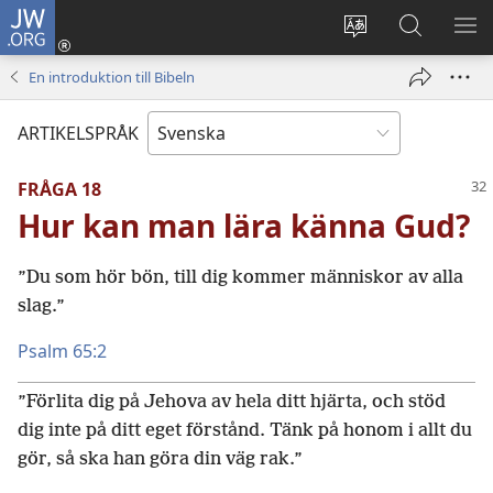
JW.ORG
Logga
in
Ändra
Sök
VIS
(öppnar
webbplatsens
på
ME
En introduktion till Bibeln
nytt
språk
jw.org
fönster)
ARTIKELSPRÅK
FRÅGA 18
Hur kan man lära känna Gud?
”Du som hör bön, till dig kommer människor av alla
slag.”
Psalm 65:2
”Förlita dig på Jehova av hela ditt hjärta, och stöd
dig inte på ditt eget förstånd. Tänk på honom i allt du
gör, så ska han göra din väg rak.”