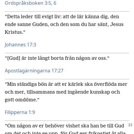
Ordspråksboken 3:5, 6
”Detta leder till evigt liv: att de lär känna dig, den
ende sanne Guden, och den som du har sänt, Jesus
Kristus.”
Johannes 17:3
”[Gud] är inte långt borta från någon av oss.”
Apostlagärningarna 17:27
”Min ständiga bön är att er kärlek ska överflöda mer
och mer, tillsammans med ingående kunskap och
gott omdöme.”
Filipperna 1:9
”Om någon av er behöver vishet ska han be till Gud
om det och inte ge upp, för Gud ger frikostigt åt alla