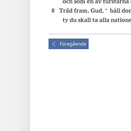
och som en av furstarna sk
8
*
Träd fram, Gud,
håll do
ty du skall ta alla natione
Föregående