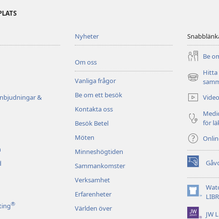
PLATS
Nyheter
Snabblänk
Be om
Om oss
Hitta
Vanliga frågor
(öppnar
samm
nytt
Be om ett besök
Video
inbjudningar &
fönster)
Kontakta oss
Medic
för l
Besök Betel
Möten
Onli
n
Minneshögtiden
Gåv
d
Sammankomster
(öppnar
nytt
Verksamhet
fönster)
Wat
Erfarenheter
(öppnar
LIB
®
nytt
ting
Världen över
JW L
fönster)