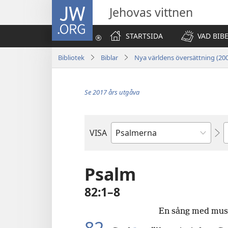
JW.ORG
Jehovas vittnen
STARTSIDA
VAD BIB
Bibliotek
Biblar
Nya världens översättning (20
Se 2017 års utgåva
K
VISA
Bibelbok
Psalm
82:1–8
En sång med mus