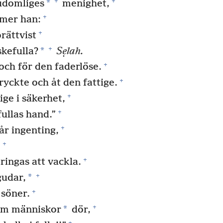
+
+
*
Gudomliges
menighet,
+
mer han:
+
rättvist
+
*
kefulla?
Sẹlah.
+
och för den faderlöse.
+
ryckte och åt den fattige.
+
ige i säkerhet,
+
ullas hand.”
+
år ingenting,
+
;
+
ringas att vackla.
+
*
gudar,
+
 söner.
+
*
som människor
dör,
+