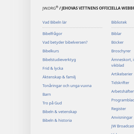
®
JW.ORG
/ JEHOVAS VITTNENS OFFICIELLA WEBB
Vad Bibeln lär
Bibliotek
Bibelfrågor
Biblar
Vad betyder bibelversen?
Böcker
Bibelkurs
Broschyrer
Bibelstudieverktyg
Ämneskort, 
vikblad
Frid & lycka
Artikelserier
Äktenskap & familj
Tidskrifter
Tonåringar och unga vuxna
Arbetshäfte
Barn
Programbla
Tro på Gud
Register
Bibeln & vetenskap
Anvisningar
Bibeln & historia
JW Broadcas