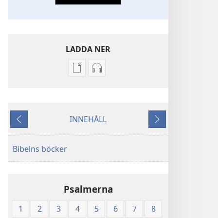
LADDA NER
Valmöjligheter
Valmöjligheter
för
för
nerladdning
nerladdning
av
av
INNEHÅLL
publikationer
ljud
Föregående
Nästa
Nya
Nya
världens
världens
Bibelns böcker
översättning
översättning
av
av
Den
Den
Psalmerna
heliga
heliga
skrift
skrift
1
2
3
4
5
6
7
8
(2003)
(2003)