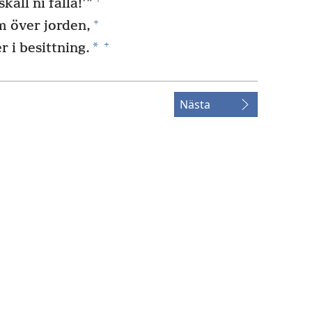
all ni falla!’”
+
m över jorden,
+
*
r i besittning.
Nästa