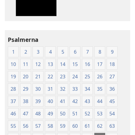
publikationer
ljud
Nya
Nya
världens
världens
översättning
översättning
av
av
Psalmerna
Den
Den
heliga
heliga
1
2
3
4
5
6
7
8
9
skrift
skrift
(2003)
(2003)
10
11
12
13
14
15
16
17
18
19
20
21
22
23
24
25
26
27
28
29
30
31
32
33
34
35
36
37
38
39
40
41
42
43
44
45
46
47
48
49
50
51
52
53
54
55
56
57
58
59
60
61
62
63