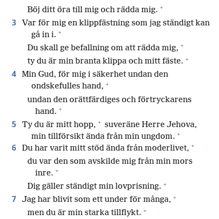
+
Böj ditt öra till mig och rädda mig.
3
Var för mig en klippfästning som jag ständigt kan
+
gå in i.
+
Du skall ge befallning om att rädda mig,
+
ty du är min branta klippa och mitt fäste.
4
Min Gud, för mig i säkerhet undan den
+
ondskefulles hand,
undan den orättfärdiges och förtryckarens
+
hand.
+
5
Ty du är mitt hopp,
suveräne Herre Jehova,
+
min tillförsikt ända från min ungdom.
+
6
Du har varit mitt stöd ända från moderlivet,
du var den som avskilde mig från min mors
+
inre.
+
Dig gäller ständigt min lovprisning.
+
7
Jag har blivit som ett under för många,
+
men du är min starka tillflykt.