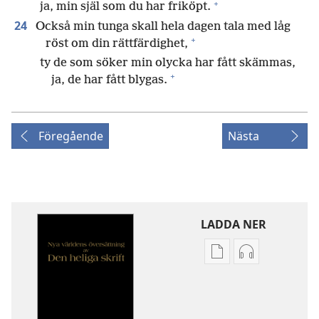
+
ja, min själ som du har friköpt.
24
Också min tunga skall hela dagen tala med låg
+
röst om din rättfärdighet,
ty de som söker min olycka har fått skämmas,
+
ja, de har fått blygas.
Föregående
Nästa
LADDA NER
Valmöjligheter
Valmöjlighet
för
för
nerladdning
nerladdning
av
av