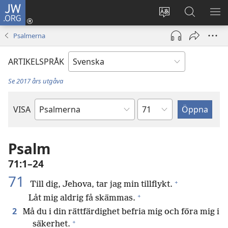
JW.ORG
Logga
in
Ändra
Sök
VIS
(öppnar
webbplatsens
på
ME
Psalmerna
nytt
språk
jw.org
fönster)
ARTIKELSPRÅK
Se 2017 års utgåva
Kapitel
VISA
Bibelbok
Psalm
71:1–24
71
+
Till dig, Jehova, tar jag min tillflykt.
+
Låt mig aldrig få skämmas.
2
Må du i din rättfärdighet befria mig och föra mig i
+
säkerhet.