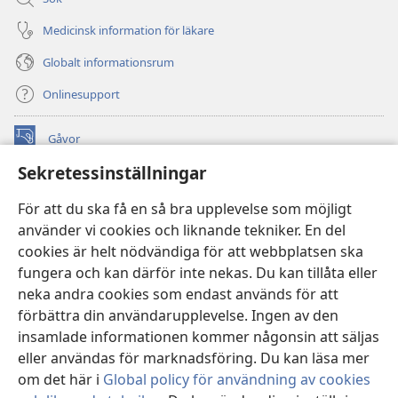
Medicinsk information för läkare
Globalt informationsrum
Onlinesupport
Gåvor
(öppnar
nytt
Sekretessinställningar
fönster)
Watchtower ONLINE LIBRARY™
(öppnar
För att du ska få en så bra upplevelse som möjligt
nytt
®
JW Hub
använder vi cookies och liknande tekniker. En del
fönster)
(öppnar
cookies är helt nödvändiga för att webbplatsen ska
nytt
®
JW Library
fönster)
fungera och kan därför inte nekas. Du kan tillåta eller
neka andra cookies som endast används för att
Watchtower Library
förbättra din användarupplevelse. Ingen av den
insamlade informationen kommer någonsin att säljas
eller användas för marknadsföring. Du kan läsa mer
om det här i
Global policy för användning av cookies