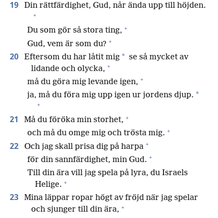
19
Din rättfärdighet, Gud, når ända upp till höjden.
+
+
Du som gör så stora ting,
+
Gud, vem är som du?
20
*
Eftersom du har låtit mig
se så mycket av
+
lidande och olycka,
+
må du göra mig levande igen,
*
ja, må du föra mig upp igen ur jordens djup.
+
+
21
Må du föröka min storhet,
+
och må du omge mig och trösta mig.
+
22
Och jag skall prisa dig på harpa
+
för din sannfärdighet, min Gud.
Till din ära vill jag spela på lyra, du Israels
+
Helige.
23
Mina läppar ropar högt av fröjd när jag spelar
+
och sjunger till din ära,