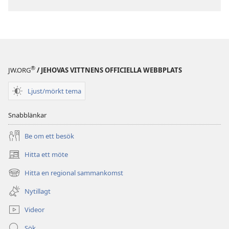
®
JW.ORG
/ JEHOVAS VITTNENS OFFICIELLA WEBBPLATS
Ljust/mörkt tema
Snabblänkar
Be om ett besök
Hitta ett möte
(öppnar
nytt
Hitta en regional sammankomst
(öppnar
fönster)
nytt
Nytillagt
fönster)
Videor
Sök