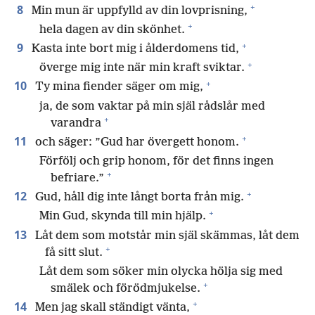
+
8
Min mun är uppfylld av din lovprisning,
+
hela dagen av din skönhet.
+
9
Kasta inte bort mig i ålderdomens tid,
+
överge mig inte när min kraft sviktar.
+
10
Ty mina fiender säger om mig,
ja, de som vaktar på min själ rådslår med
+
varandra
+
11
och säger: ”Gud har övergett honom.
Förfölj och grip honom, för det finns ingen
+
befriare.”
+
12
Gud, håll dig inte långt borta från mig.
+
Min Gud, skynda till min hjälp.
13
Låt dem som motstår min själ skämmas, låt dem
+
få sitt slut.
Låt dem som söker min olycka hölja sig med
+
smälek och förödmjukelse.
+
14
Men jag skall ständigt vänta,