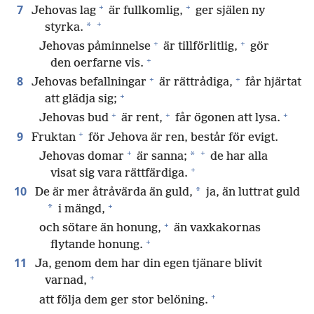
+
+
7
Jehovas lag
är fullkomlig,
ger själen ny
+
*
styrka.
+
+
Jehovas påminnelse
är tillförlitlig,
gör
+
den oerfarne vis.
+
+
8
Jehovas befallningar
är rättrådiga,
får hjärtat
+
att glädja sig;
+
+
+
Jehovas bud
är rent,
får ögonen att lysa.
+
9
Fruktan
för Jehova är ren, består för evigt.
+
+
*
Jehovas domar
är sanna;
de har alla
+
visat sig vara rättfärdiga.
10
*
De är mer åtråvärda än guld,
ja, än luttrat guld
+
*
i mängd,
+
och sötare än honung,
än vaxkakornas
+
flytande honung.
11
Ja, genom dem har din egen tjänare blivit
+
varnad,
+
att följa dem ger stor belöning.