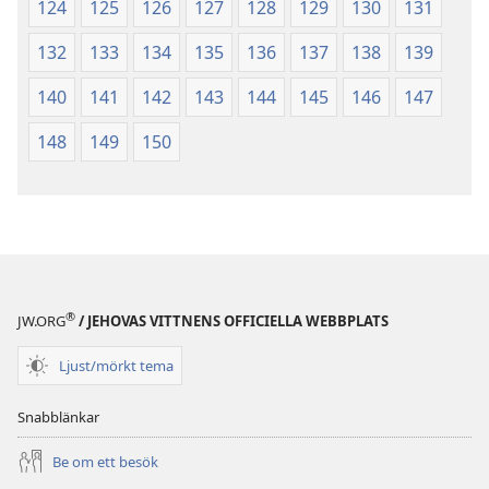
124
125
126
127
128
129
130
131
132
133
134
135
136
137
138
139
140
141
142
143
144
145
146
147
148
149
150
®
JW.ORG
/ JEHOVAS VITTNENS OFFICIELLA WEBBPLATS
Ljust/mörkt tema
Snabblänkar
Be om ett besök