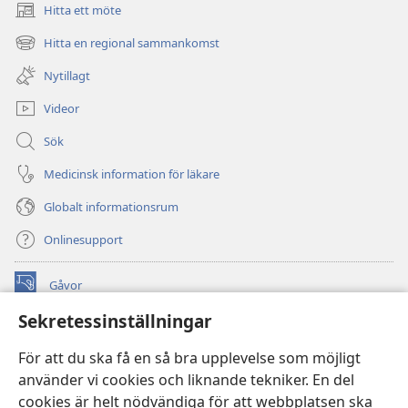
Hitta ett möte
(öppnar
nytt
Hitta en regional sammankomst
(öppnar
fönster)
nytt
Nytillagt
fönster)
Videor
Sök
Medicinsk information för läkare
Globalt informationsrum
Onlinesupport
Gåvor
(öppnar
nytt
Sekretessinställningar
fönster)
Watchtower ONLINE LIBRARY™
(öppnar
För att du ska få en så bra upplevelse som möjligt
nytt
®
JW Hub
använder vi cookies och liknande tekniker. En del
fönster)
(öppnar
cookies är helt nödvändiga för att webbplatsen ska
nytt