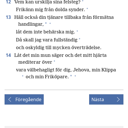
+
12
Vem kan urskilja sina felsteg?
+
Frikänn mig från dolda synder.
13
Håll också din tjänare tillbaka från förmätna
+
*
handlingar,
+
låt dem inte behärska mig.
+
Då skall jag vara fullständig
och oskyldig till mycken överträdelse.
14
Låt det min mun säger och det mitt hjärta
+
mediterar över
vara välbehagligt för dig, Jehova, min Klippa
+
+
*
och min Friköpare.
Föregående
Nästa