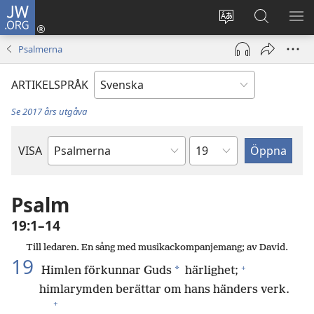
JW.ORG
Logga
in
Ändra
Sök
VIS
(öppnar
webbplatsens
på
ME
Psalmerna
nytt
språk
jw.org
fönster)
ARTIKELSPRÅK
Se 2017 års utgåva
Kapitel
VISA
Bibelbok
Psalm
19:1–14
Till ledaren. En sång med musikackompanjemang; av David.
19
+
*
Himlen förkunnar Guds
härlighet;
himlarymden berättar om hans händers verk.
+