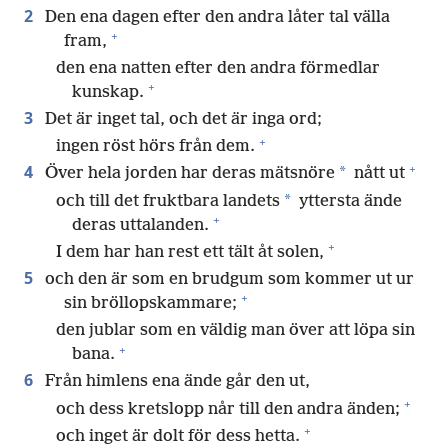
2
Den ena dagen efter den andra låter tal välla
+
fram,
den ena natten efter den andra förmedlar
+
kunskap.
3
Det är inget tal, och det är inga ord;
+
ingen röst hörs från dem.
+
4
*
Över hela jorden har deras mätsnöre
nått ut
*
och till det fruktbara landets
yttersta ände
+
deras uttalanden.
+
I dem har han rest ett tält åt solen,
5
och den är som en brudgum som kommer ut ur
+
sin bröllopskammare;
den jublar som en väldig man över att löpa sin
+
bana.
6
Från himlens ena ände går den ut,
+
och dess kretslopp når till den andra änden;
+
och inget är dolt för dess hetta.