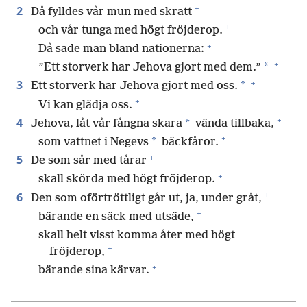
+
2
Då fylldes vår mun med skratt
+
och vår tunga med högt fröjderop.
+
Då sade man bland nationerna:
+
*
”Ett storverk har Jehova gjort med dem.”
+
3
*
Ett storverk har Jehova gjort med oss.
+
Vi kan glädja oss.
+
4
*
Jehova, låt vår fångna skara
vända tillbaka,
+
*
som vattnet i Negevs
bäckfåror.
+
5
De som sår med tårar
+
skall skörda med högt fröjderop.
+
6
Den som oförtröttligt går ut, ja, under gråt,
+
bärande en säck med utsäde,
skall helt visst komma åter med högt
+
fröjderop,
+
bärande sina kärvar.