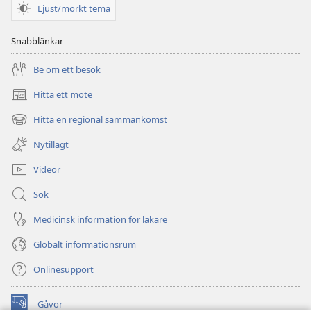
Ljust/mörkt tema
Snabblänkar
Be om ett besök
Hitta ett möte
(öppnar
nytt
Hitta en regional sammankomst
(öppnar
fönster)
nytt
Nytillagt
fönster)
Videor
Sök
Medicinsk information för läkare
Globalt informationsrum
Onlinesupport
Gåvor
(öppnar