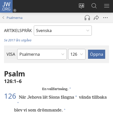
JW.ORG
Logga
in
Ändra
Sök
VIS
(öppnar
webbplatsens
på
ME
Psalmerna
nytt
språk
jw.org
fönster)
ARTIKELSPRÅK
Se 2017 års utgåva
Kapitel
VISA
Bibelbok
Psalm
126:1–6
*
En vallfartssång.
126
*
När Jehova lät Sions fångna
vända tillbaka
+
+
blev vi som drömmande.