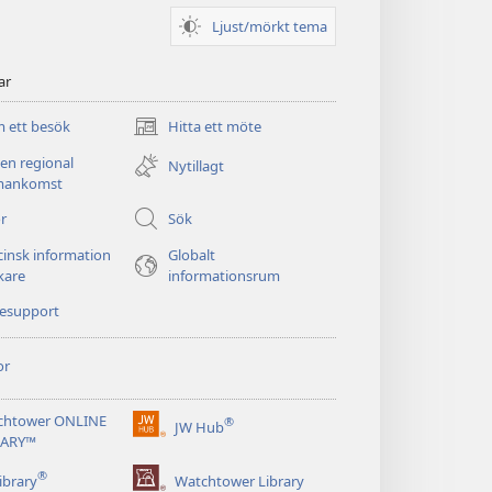
Ljust/mörkt tema
ar
 ett besök
Hitta ett möte
(öppnar
nytt
 en regional
Nytillagt
fönster)
ankomst
r
Sök
insk information
Globalt
äkare
informationsrum
nesupport
or
chtower ONLINE
®
JW Hub
(öppnar
RARY™
nytt
®
fönster)
ibrary
Watchtower Library