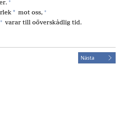
+
er.
+
*
rlek
mot oss,
+
varar till oöverskådlig tid.
Nästa