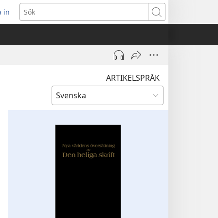
 in
pnar
Sök
t
ster)
ARTIKELSPRÅK