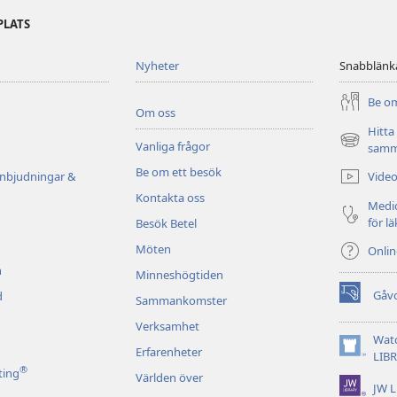
PLATS
Nyheter
Snabblänk
Be om
Om oss
Hitta
Vanliga frågor
(öppnar
samm
nytt
Be om ett besök
Video
inbjudningar &
fönster)
Kontakta oss
Medic
för l
Besök Betel
Möten
Onli
n
Minneshögtiden
Gåv
d
Sammankomster
(öppnar
nytt
Verksamhet
fönster)
Wat
Erfarenheter
(öppnar
LIB
®
nytt
ting
Världen över
JW L
fönster)