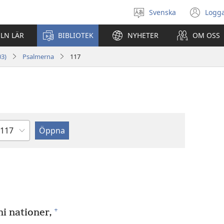
Svenska
Logga
Välj
(öp
språk
nyt
ELN LÄR
BIBLIOTEK
NYHETER
OM OSS
fön
03)
Psalmerna
117
apitel
+
ni nationer,