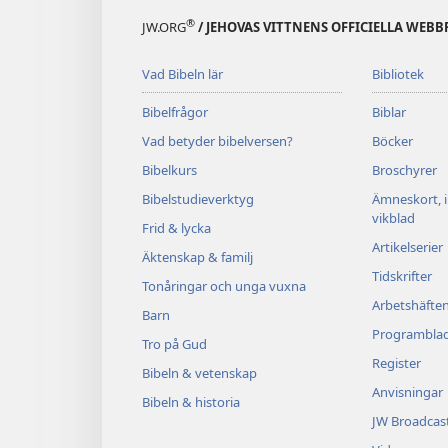
®
JW.ORG
/ JEHOVAS VITTNENS OFFICIELLA WEBB
Vad Bibeln lär
Bibliotek
Bibelfrågor
Biblar
Vad betyder bibelversen?
Böcker
Bibelkurs
Broschyrer
Bibelstudieverktyg
Ämneskort, 
vikblad
Frid & lycka
Artikelserier
Äktenskap & familj
Tidskrifter
Tonåringar och unga vuxna
Arbetshäfte
Barn
Programbla
Tro på Gud
Register
Bibeln & vetenskap
Anvisningar
Bibeln & historia
JW Broadcas