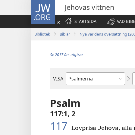
JW.ORG
Jehovas vittnen
STARTSIDA
VAD BIB
Bibliotek
Biblar
Nya världens översättning (20
Se 2017 års utgåva
K
VISA
Bibelbok
Psalm
117:1, 2
117
Lovprisa Jehova, alla 