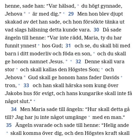
+
henne, sade han: ”Var hälsad,
du högt gynnade,
+
+
29
*
Jehova
är med dig.”
Men hon blev djupt
skakad av det han sade, och hon försökte tänka ut
30
vad slags hälsning detta kunde vara.
Då sade
ängeln till henne: ”Var inte rädd, Maria, ty du har
+
31
funnit ynnest
hos Gud;
och se, du skall bli med
+
barn i ditt moderliv och föda en son,
och du skall
+
32
*
ge honom namnet Jesus.
Denne skall vara
+
+
stor
och skall kallas den Högstes Son;
och
+
*
Jehova
Gud skall ge honom hans fader Davids
+
33
tron,
och han skall härska som kung över
Jakobs hus för evigt, och hans kungarike skall inte få
+
något slut.”
34
Men Maria sade till ängeln: ”Hur skall detta gå
+
till? Jag har ju inte något umgänge
med en man.”
35
Ängeln svarade och sade till henne: ”Helig ande
+
skall komma över dig, och den Högstes kraft skall