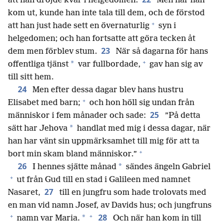
att han dröjde kvar i helgedomen.
Men när han
kom ut, kunde han inte tala till dem, och de förstod
+
att han just hade sett en övernaturlig
syn i
helgedomen; och han fortsatte att göra tecken åt
23
dem men förblev stum.
När så dagarna för hans
+
*
offentliga tjänst
var fullbordade,
gav han sig av
till sitt hem.
24
Men efter dessa dagar blev hans hustru
+
Elisabet med barn;
och hon höll sig undan från
25
människor i fem månader och sade:
”På detta
*
sätt har Jehova
handlat med mig i dessa dagar, när
han har vänt sin uppmärksamhet till mig för att ta
+
bort min skam bland människor.”
26
*
I hennes sjätte månad
sändes ängeln Gabriel
+
ut från Gud till en stad i Galileen med namnet
27
Nasaret,
till en jungfru som hade trolovats med
en man vid namn Josef, av Davids hus; och jungfruns
+
+
28
*
namn var Maria.
Och när han kom in till