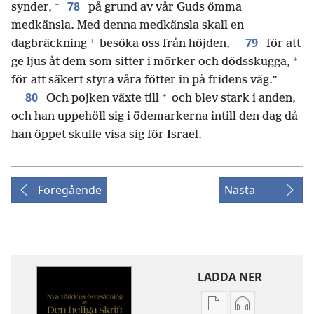
+
78
synder,
på grund av vår Guds ömma
medkänsla. Med denna medkänsla skall en
+
+
79
dagbräckning
besöka oss från höjden,
för att
+
ge ljus åt dem som sitter i mörker och dödsskugga,
för att säkert styra våra fötter in på fridens väg.”
+
80
Och pojken växte till
och blev stark i anden,
och han uppehöll sig i ödemarkerna intill den dag då
han öppet skulle visa sig för Israel.
Föregående
Nästa
LADDA NER
Valmöjligheter
Valmöjlighet