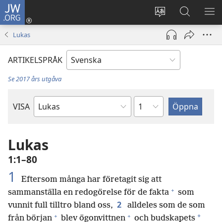
JW.ORG
Logga
in
Ändra
Sök
VIS
(öppnar
webbplatsens
på
ME
Lukas
nytt
språk
jw.org
fönster)
ARTIKELSPRÅK
Se 2017 års utgåva
Kapitel
VISA
Bibelbok
Lukas
1:1–80
1
Eftersom många har företagit sig att
+
sammanställa en redogörelse för de fakta
som
2
vunnit full tilltro bland oss,
alldeles som de som
+
+
*
från början
blev ögonvittnen
och budskapets