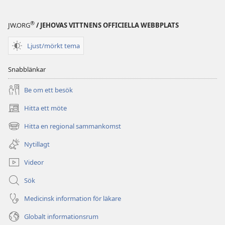
®
JW.ORG
/ JEHOVAS VITTNENS OFFICIELLA WEBBPLATS
Ljust/mörkt tema
Snabblänkar
Be om ett besök
Hitta ett möte
(öppnar
nytt
Hitta en regional sammankomst
(öppnar
fönster)
nytt
Nytillagt
fönster)
Videor
Sök
Medicinsk information för läkare
Globalt informationsrum