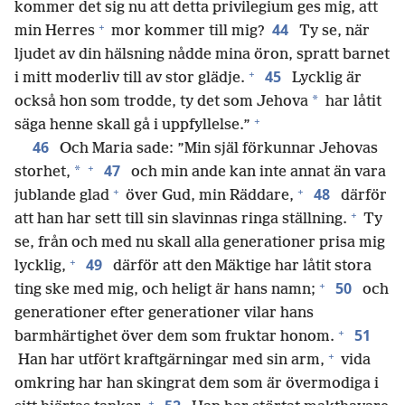
kommer det sig nu att detta privilegium ges mig, att
+
44
min Herres
mor kommer till mig?
Ty se, när
ljudet av din hälsning nådde mina öron, spratt barnet
+
45
i mitt moderliv till av stor glädje.
Lycklig är
*
också hon som trodde, ty det som Jehova
har låtit
+
säga henne skall gå i uppfyllelse.”
46
Och Maria sade: ”Min själ förkunnar Jehovas
+
47
*
storhet,
och min ande kan inte annat än vara
+
+
48
jublande glad
över Gud, min Räddare,
därför
+
att han har sett till sin slavinnas ringa ställning.
Ty
se, från och med nu skall alla generationer prisa mig
+
49
lycklig,
därför att den Mäktige har låtit stora
+
50
ting ske med mig, och heligt är hans namn;
och
generationer efter generationer vilar hans
+
51
barmhärtighet över dem som fruktar honom.
+
Han har utfört kraftgärningar med sin arm,
vida
omkring har han skingrat dem som är övermodiga i
+