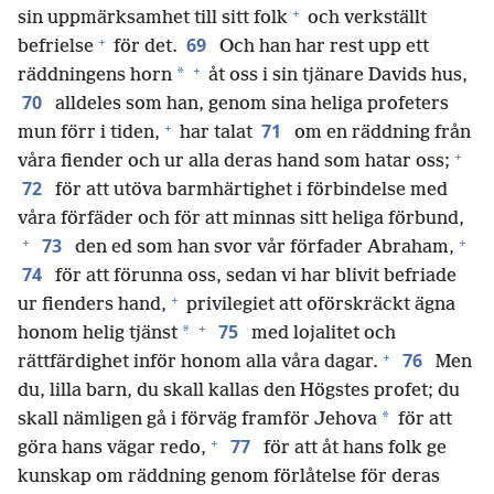
+
sin uppmärksamhet till sitt folk
och verkställt
+
69
befrielse
för det.
Och han har rest upp ett
+
*
räddningens horn
åt oss i sin tjänare Davids hus,
70
alldeles som han, genom sina heliga profeters
+
71
mun förr i tiden,
har talat
om en räddning från
+
våra fiender och ur alla deras hand som hatar oss;
72
för att utöva barmhärtighet i förbindelse med
våra förfäder och för att minnas sitt heliga förbund,
+
+
73
den ed som han svor vår förfader Abraham,
74
för att förunna oss, sedan vi har blivit befriade
+
ur fienders hand,
privilegiet att oförskräckt ägna
+
75
*
honom helig tjänst
med lojalitet och
+
76
rättfärdighet inför honom alla våra dagar.
Men
du, lilla barn, du skall kallas den Högstes profet; du
*
skall nämligen gå i förväg framför Jehova
för att
+
77
göra hans vägar redo,
för att åt hans folk ge
kunskap om räddning genom förlåtelse för deras