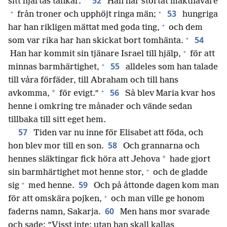
52
sitt hjärtas tankar.
Han har störtat makthavare
+
+
53
från troner och upphöjt ringa män;
hungriga
+
har han rikligen mättat med goda ting,
och dem
+
54
som var rika har han skickat bort tomhänta.
+
Han har kommit sin tjänare Israel till hjälp,
för att
+
55
minnas barmhärtighet,
alldeles som han talade
till våra förfäder, till Abraham och till hans
+
56
*
avkomma,
för evigt.”
Så blev Maria kvar hos
henne i omkring tre månader och vände sedan
tillbaka till sitt eget hem.
57
Tiden var nu inne för Elisabet att föda, och
58
hon blev mor till en son.
Och grannarna och
*
hennes släktingar fick höra att Jehova
hade gjort
+
sin barmhärtighet mot henne stor,
och de gladde
+
59
sig
med henne.
Och på åttonde dagen kom man
+
för att omskära pojken,
och man ville ge honom
60
faderns namn, Sakarja.
Men hans mor svarade
och sade: ”Visst inte; utan han skall kallas