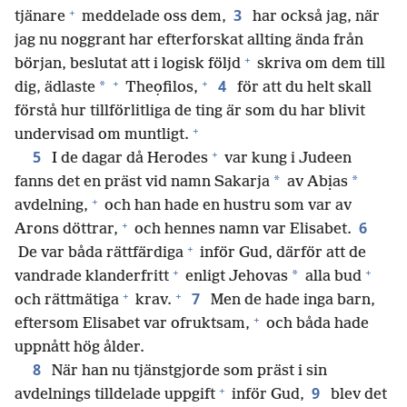
+
3
tjänare
meddelade oss dem,
har också jag, när
jag nu noggrant har efterforskat allting ända från
+
början, beslutat att i logisk följd
skriva om dem till
+
+
4
*
dig, ädlaste
Theọfilos,
för att du helt skall
förstå hur tillförlitliga de ting är som du har blivit
+
undervisad om muntligt.
+
5
I de dagar då Herodes
var kung i Judeen
*
*
fanns det en präst vid namn Sakarja
av Abịas
+
avdelning,
och han hade en hustru som var av
+
6
Arons döttrar,
och hennes namn var Elisabet.
+
De var båda rättfärdiga
inför Gud, därför att de
+
+
*
vandrade klanderfritt
enligt Jehovas
alla bud
+
+
7
och rättmätiga
krav.
Men de hade inga barn,
+
eftersom Elisabet var ofruktsam,
och båda hade
uppnått hög ålder.
8
När han nu tjänstgjorde som präst i sin
+
9
avdelnings tilldelade uppgift
inför Gud,
blev det