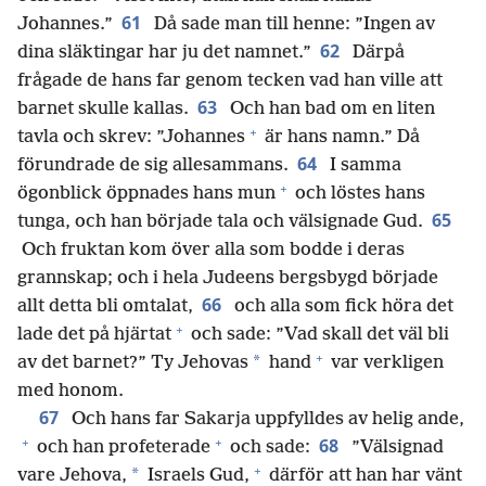
61
Johannes.”
Då sade man till henne: ”Ingen av
62
dina släktingar har ju det namnet.”
Därpå
frågade de hans far genom tecken vad han ville att
63
barnet skulle kallas.
Och han bad om en liten
+
tavla och skrev: ”Johannes
är hans namn.” Då
64
förundrade de sig allesammans.
I samma
+
ögonblick öppnades hans mun
och löstes hans
65
tunga, och han började tala och välsignade Gud.
Och fruktan kom över alla som bodde i deras
grannskap; och i hela Judeens bergsbygd började
66
allt detta bli omtalat,
och alla som fick höra det
+
lade det på hjärtat
och sade: ”Vad skall det väl bli
+
*
av det barnet?” Ty Jehovas
hand
var verkligen
med honom.
67
Och hans far Sakarja uppfylldes av helig ande,
+
+
68
och han profeterade
och sade:
”Välsignad
+
*
vare Jehova,
Israels Gud,
därför att han har vänt