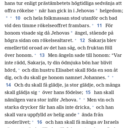
hans tur enligt prästämbetets högtidliga sedvänja att
+
*
offra rökelse
när han gick in i Jehovas
helgedom;
+
10
*
och hela folkmassan stod utanför och bad
+
11
vid den timme rökelseoffret frambars.
För
*
honom visade sig då Jehovas
ängel, stående på
+
12
högra sidan om rökelsealtaret.
Sakarja blev
emellertid oroad av det han såg, och fruktan föll
+
13
över honom.
Men ängeln sade till honom: ”Var
inte rädd, Sakarja, ty din ödmjuka bön har blivit
+
hörd,
och din hustru Elisabet skall föda en son åt
+
*
dig, och du skall ge honom namnet Johannes.
14
Och du skall få glädje, ja stor glädje, och många
+
15
skall glädja sig
över hans födelse;
han skall
+
*
nämligen vara stor inför Jehova.
Men vin och
+
starka drycker får han alls inte dricka,
och han
*
skall vara uppfylld av helig ande
ända från
+
16
moderlivet;
och han skall få många av Israels