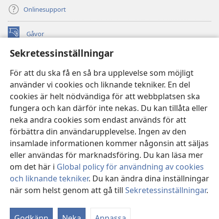
Onlinesupport
Gåvor
(öppnar
nytt
Sekretessinställningar
fönster)
Watchtower ONLINE LIBRARY™
(öppnar
För att du ska få en så bra upplevelse som möjligt
nytt
®
JW Hub
använder vi cookies och liknande tekniker. En del
fönster)
(öppnar
cookies är helt nödvändiga för att webbplatsen ska
nytt
®
JW Library
fönster)
fungera och kan därför inte nekas. Du kan tillåta eller
neka andra cookies som endast används för att
Watchtower Library
förbättra din användarupplevelse. Ingen av den
insamlade informationen kommer någonsin att säljas
eller användas för marknadsföring. Du kan läsa mer
om det här i
Global policy för användning av cookies
Copyright
© 2026 Watch Tower Bible and Tract Society of Pennsylvania.
och liknande tekniker
. Du kan ändra dina inställningar
ANVÄNDARVILLKOR
|
SEKRETESSPOLICY
|
när som helst genom att gå till
Sekretessinställningar
.
Vi
SEKRETESSINSTÄLLNINGAR
in
Godkänn
Neka
Anpassa