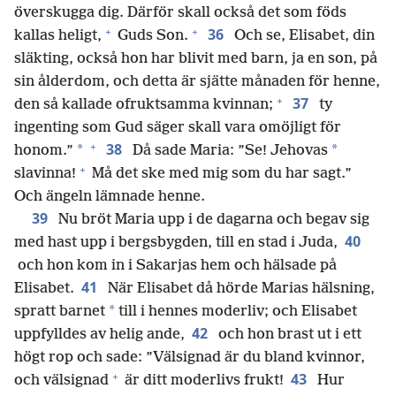
överskugga dig. Därför skall också det som föds
+
+
36
kallas heligt,
Guds Son.
Och se, Elisabet, din
släkting, också hon har blivit med barn, ja en son, på
sin ålderdom, och detta är sjätte månaden för henne,
+
37
den så kallade ofruktsamma kvinnan;
ty
ingenting som Gud säger skall vara omöjligt för
+
38
*
*
honom.”
Då sade Maria: ”Se! Jehovas
+
slavinna!
Må det ske med mig som du har sagt.”
Och ängeln lämnade henne.
39
Nu bröt Maria upp i de dagarna och begav sig
40
med hast upp i bergsbygden, till en stad i Juda,
och hon kom in i Sakarjas hem och hälsade på
41
Elisabet.
När Elisabet då hörde Marias hälsning,
*
spratt barnet
till i hennes moderliv; och Elisabet
42
uppfylldes av helig ande,
och hon brast ut i ett
högt rop och sade: ”Välsignad är du bland kvinnor,
+
43
och välsignad
är ditt moderlivs frukt!
Hur