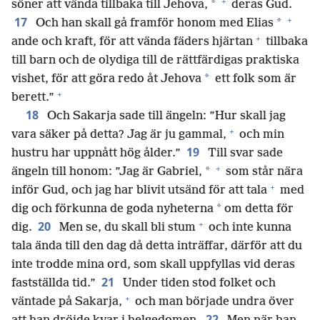
+
*
söner att vända tillbaka till Jehova,
deras Gud.
+
17
*
Och han skall gå framför honom med Elias
+
ande och kraft, för att vända fäders hjärtan
tillbaka
till barn och de olydiga till de rättfärdigas praktiska
*
vishet, för att göra redo åt Jehova
ett folk som är
+
berett.”
18
Och Sakarja sade till ängeln: ”Hur skall jag
+
vara säker på detta? Jag är ju gammal,
och min
19
hustru har uppnått hög ålder.”
Till svar sade
+
*
ängeln till honom: ”Jag är Gabriel,
som står nära
+
inför Gud, och jag har blivit utsänd för att tala
med
*
dig och förkunna de goda nyheterna
om detta för
+
20
dig.
Men se, du skall bli stum
och inte kunna
tala ända till den dag då detta inträffar, därför att du
inte trodde mina ord, som skall uppfyllas vid deras
21
fastställda tid.”
Under tiden stod folket och
+
väntade på Sakarja,
och man började undra över
22