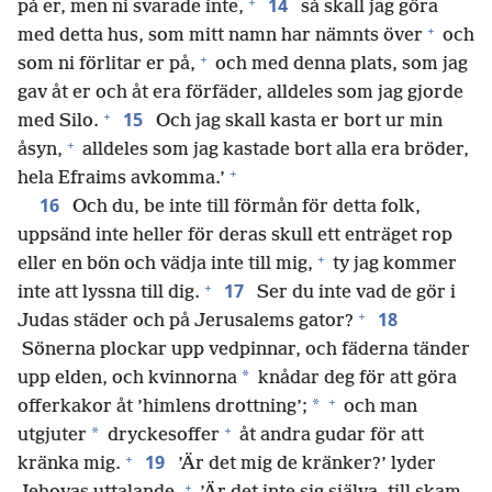
+
14
på er, men ni svarade inte,
så skall jag göra
+
med detta hus, som mitt namn har nämnts över
och
+
som ni förlitar er på,
och med denna plats, som jag
gav åt er och åt era förfäder, alldeles som jag gjorde
+
15
med Silo.
Och jag skall kasta er bort ur min
+
åsyn,
alldeles som jag kastade bort alla era bröder,
+
hela Efraims avkomma.’
16
Och du, be inte till förmån för detta folk,
uppsänd inte heller för deras skull ett enträget rop
+
eller en bön och vädja inte till mig,
ty jag kommer
+
17
inte att lyssna till dig.
Ser du inte vad de gör i
+
18
Judas städer och på Jerusalems gator?
Sönerna plockar upp vedpinnar, och fäderna tänder
*
upp elden, och kvinnorna
knådar deg för att göra
+
*
offerkakor åt ’himlens drottning’;
och man
+
*
utgjuter
dryckesoffer
åt andra gudar för att
+
19
kränka mig.
’Är det mig de kränker?’ lyder
+