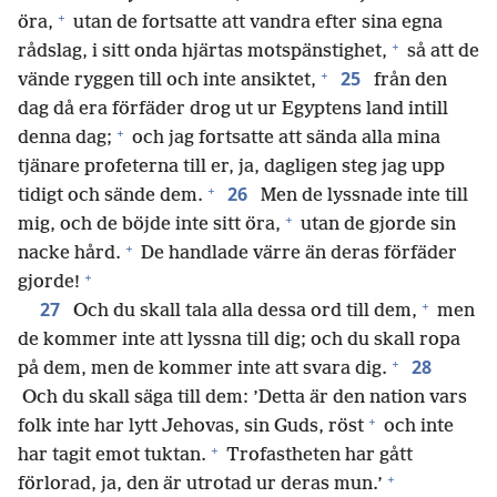
+
öra,
utan de fortsatte att vandra efter sina egna
+
rådslag, i sitt onda hjärtas motspänstighet,
så att de
+
25
vände ryggen till och inte ansiktet,
från den
dag då era förfäder drog ut ur Egyptens land intill
+
denna dag;
och jag fortsatte att sända alla mina
tjänare profeterna till er, ja, dagligen steg jag upp
+
26
tidigt och sände dem.
Men de lyssnade inte till
+
mig, och de böjde inte sitt öra,
utan de gjorde sin
+
nacke hård.
De handlade värre än deras förfäder
+
gjorde!
+
27
Och du skall tala alla dessa ord till dem,
men
de kommer inte att lyssna till dig; och du skall ropa
+
28
på dem, men de kommer inte att svara dig.
Och du skall säga till dem: ’Detta är den nation vars
+
folk inte har lytt Jehovas, sin Guds, röst
och inte
+
har tagit emot tuktan.
Trofastheten har gått
+
förlorad, ja, den är utrotad ur deras mun.’