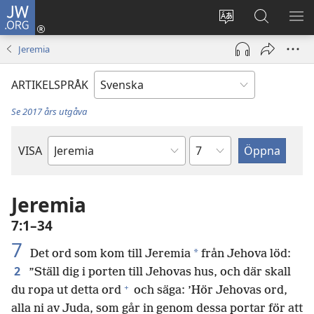
JW.ORG
Logga
in
Ändra
Sök
VIS
(öppnar
webbplatsens
på
ME
Jeremia
nytt
språk
jw.org
fönster)
ARTIKELSPRÅK
Se 2017 års utgåva
Kapitel
VISA
Bibelbok
Jeremia
7:1–34
7
*
Det ord som kom till Jeremia
från Jehova löd:
2
”Ställ dig i porten till Jehovas hus, och där skall
+
du ropa ut detta ord
och säga: ’Hör Jehovas ord,
alla ni av Juda, som går in genom dessa portar för att