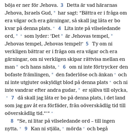
3
böja er ner för Jehova.
Detta är vad härarnas
*
Jehova, Israels Gud,
har sagt: ”Bättra er i fråga om
era vägar och era gärningar, så skall jag låta er bo
+
4
kvar på denna plats.
Lita inte på vilseledande
+
*
*
*
ord,
som lyder: ’Det
är Jehovas tempel,
5
Jehovas tempel, Jehovas tempel!’
Ty om ni
verkligen bättrar er i fråga om era vägar och era
gärningar, om ni verkligen skipar rättvisa mellan en
+
6
*
man
och hans nästa,
om ni inte förtrycker den
+
*
bofaste främlingen,
den faderlöse och änkan
och
+
ni inte utgjuter oskyldigt blod på denna plats
och ni
*
inte vandrar efter andra gudar,
er själva till olycka,
+
7
då skall jag låta er bo på denna plats, i det land
som jag gav åt era förfäder, från oöverskådlig tid till
+
oöverskådlig tid.”’”
8
”Se, ni litar på vilseledande ord – till ingen
+
+
+
9
nytta.
Kan ni stjäla,
mörda
och begå