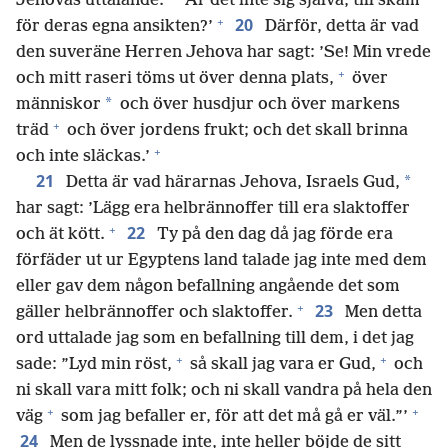
Jehovas uttalande.
’Är det inte sig själva, till skam
+
20
för deras egna ansikten?’
Därför, detta är vad
den suveräne Herren Jehova har sagt: ’Se! Min vrede
+
och mitt raseri töms ut över denna plats,
över
*
människor
och över husdjur och över markens
+
träd
och över jordens frukt; och det skall brinna
+
och inte släckas.’
21
*
Detta är vad härarnas Jehova, Israels Gud,
har sagt: ’Lägg era helbrännoffer till era slaktoffer
+
22
och ät kött.
Ty på den dag då jag förde era
förfäder ut ur Egyptens land talade jag inte med dem
eller gav dem någon befallning angående det som
+
23
gäller helbrännoffer och slaktoffer.
Men detta
ord uttalade jag som en befallning till dem, i det jag
+
+
sade: ”Lyd min röst,
så skall jag vara er Gud,
och
ni skall vara mitt folk; och ni skall vandra på hela den
+
+
väg
som jag befaller er, för att det må gå er väl.”’
24
Men de lyssnade inte, inte heller böjde de sitt