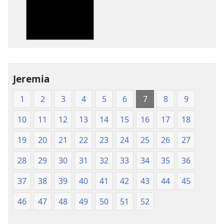
av
av
publikationer
ljud
Nya
Nya
världens
världens
översättning
översättning
av
av
Jeremia
Den
Den
heliga
heliga
1
2
3
4
5
6
7
8
9
skrift
skrift
(2003)
(2003)
10
11
12
13
14
15
16
17
18
19
20
21
22
23
24
25
26
27
28
29
30
31
32
33
34
35
36
37
38
39
40
41
42
43
44
45
46
47
48
49
50
51
52