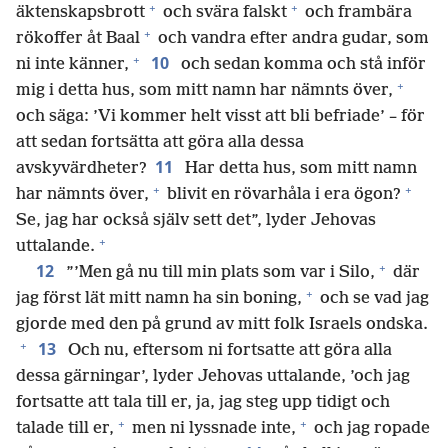
+
+
äktenskapsbrott
och svära falskt
och frambära
+
rökoffer åt Baal
och vandra efter andra gudar, som
+
10
ni inte känner,
och sedan komma och stå inför
+
mig i detta hus, som mitt namn har nämnts över,
och säga: ’Vi kommer helt visst att bli befriade’ – för
att sedan fortsätta att göra alla dessa
11
avskyvärdheter?
Har detta hus, som mitt namn
+
+
har nämnts över,
blivit en rövarhåla i era ögon?
Se, jag har också själv sett det”, lyder Jehovas
+
uttalande.
+
12
”’Men gå nu till min plats som var i Silo,
där
+
jag först lät mitt namn ha sin boning,
och se vad jag
gjorde med den på grund av mitt folk Israels ondska.
+
13
Och nu, eftersom ni fortsatte att göra alla
dessa gärningar’, lyder Jehovas uttalande, ’och jag
fortsatte att tala till er, ja, jag steg upp tidigt och
+
+
talade till er,
men ni lyssnade inte,
och jag ropade