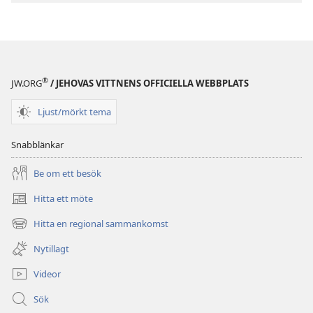
®
JW.ORG
/ JEHOVAS VITTNENS OFFICIELLA WEBBPLATS
Ljust/mörkt tema
Snabblänkar
Be om ett besök
Hitta ett möte
(öppnar
nytt
Hitta en regional sammankomst
(öppnar
fönster)
nytt
Nytillagt
fönster)
Videor
Sök