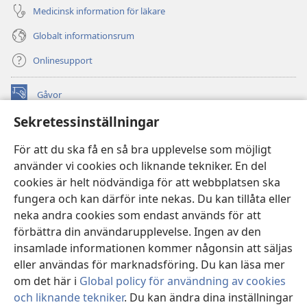
Medicinsk information för läkare
Globalt informationsrum
Onlinesupport
Gåvor
(öppnar
nytt
Sekretessinställningar
fönster)
Watchtower ONLINE LIBRARY™
(öppnar
För att du ska få en så bra upplevelse som möjligt
nytt
®
JW Hub
använder vi cookies och liknande tekniker. En del
fönster)
(öppnar
cookies är helt nödvändiga för att webbplatsen ska
nytt
®
JW Library
fönster)
fungera och kan därför inte nekas. Du kan tillåta eller
neka andra cookies som endast används för att
Watchtower Library
förbättra din användarupplevelse. Ingen av den
insamlade informationen kommer någonsin att säljas
eller användas för marknadsföring. Du kan läsa mer
om det här i
Global policy för användning av cookies
Copyright
© 2026 Watch Tower Bible and Tract Society of Pennsylvania.
och liknande tekniker
. Du kan ändra dina inställningar