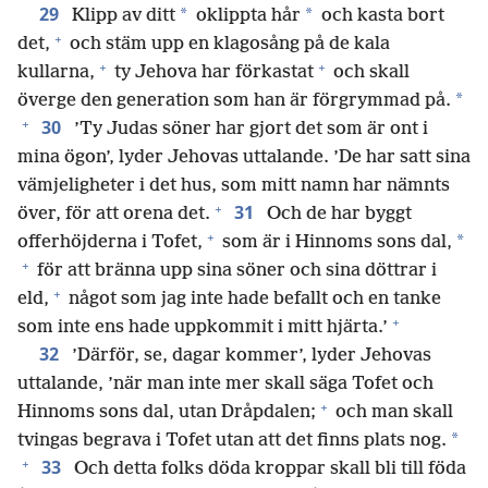
29
*
*
Klipp av ditt
oklippta hår
och kasta bort
+
det,
och stäm upp en klagosång på de kala
+
+
kullarna,
ty Jehova har förkastat
och skall
*
överge den generation som han är förgrymmad på.
+
30
’Ty Judas söner har gjort det som är ont i
mina ögon’, lyder Jehovas uttalande. ’De har satt sina
vämjeligheter i det hus, som mitt namn har nämnts
+
31
över, för att orena det.
Och de har byggt
+
*
offerhöjderna i Tofet,
som är i Hinnoms sons dal,
+
för att bränna upp sina söner och sina döttrar i
+
eld,
något som jag inte hade befallt och en tanke
+
som inte ens hade uppkommit i mitt hjärta.’
32
’Därför, se, dagar kommer’, lyder Jehovas
uttalande, ’när man inte mer skall säga Tofet och
+
Hinnoms sons dal, utan Dråpdalen;
och man skall
*
tvingas begrava i Tofet utan att det finns plats nog.
+
33
Och detta folks döda kroppar skall bli till föda