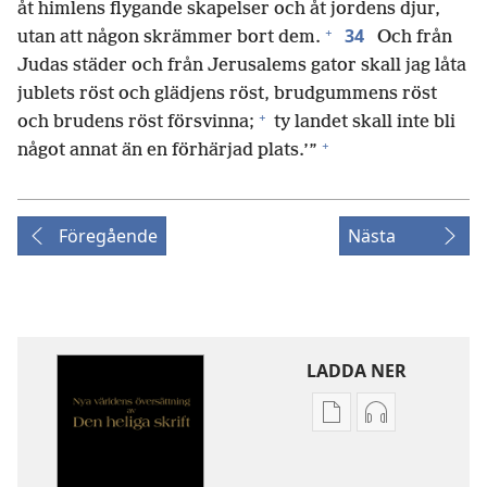
åt himlens flygande skapelser och åt jordens djur,
+
34
utan att någon skrämmer bort dem.
Och från
Judas städer och från Jerusalems gator skall jag låta
jublets röst och glädjens röst, brudgummens röst
+
och brudens röst försvinna;
ty landet skall inte bli
+
något annat än en förhärjad plats.’”
Föregående
Nästa
LADDA NER
Valmöjligheter
Valmöjlighet
för
för
nerladdning
nerladdning