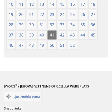
(2003)
(2003)
10
11
12
13
14
15
16
17
18
19
20
21
22
23
24
25
26
27
28
29
30
31
32
33
34
35
36
37
38
39
40
41
42
43
44
45
46
47
48
49
50
51
52
®
JW.ORG
/ JEHOVAS VITTNENS OFFICIELLA WEBBPLATS
Ljust/mörkt tema
Snabblänkar