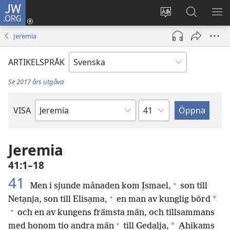
JW.ORG
Logga
in
Ändra
Sök
VIS
(öppnar
webbplatsens
på
ME
Jeremia
nytt
språk
jw.org
fönster)
ARTIKELSPRÅK
Se 2017 års utgåva
Kapitel
VISA
Bibelbok
Jeremia
41:1–18
41
+
Men i sjunde månaden kom Ịsmael,
son till
+
*
Netạnja, son till Elisạma,
en man av kunglig börd
+
och en av kungens främsta män, och tillsammans
+
*
med honom tio andra män
till Gedạlja,
Ạhikams