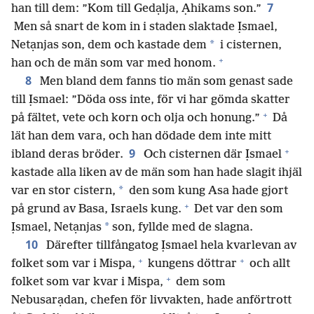
7
han till dem: ”Kom till Gedạlja, Ạhikams son.”
Men så snart de kom in i staden slaktade Ịsmael,
*
Netạnjas son, dem och kastade dem
i cisternen,
+
han och de män som var med honom.
8
Men bland dem fanns tio män som genast sade
till Ịsmael: ”Döda oss inte, för vi har gömda skatter
+
på fältet, vete och korn och olja och honung.”
Då
lät han dem vara, och han dödade dem inte mitt
+
9
ibland deras bröder.
Och cisternen där Ịsmael
kastade alla liken av de män som han hade slagit ihjäl
*
var en stor cistern,
den som kung Asa hade gjort
+
på grund av Basa, Israels kung.
Det var den som
*
Ịsmael, Netạnjas
son, fyllde med de slagna.
10
Därefter tillfångatog Ịsmael hela kvarlevan av
+
+
folket som var i Mispa,
kungens döttrar
och allt
+
folket som var kvar i Mispa,
dem som
Nebusarạdan, chefen för livvakten, hade anförtrott