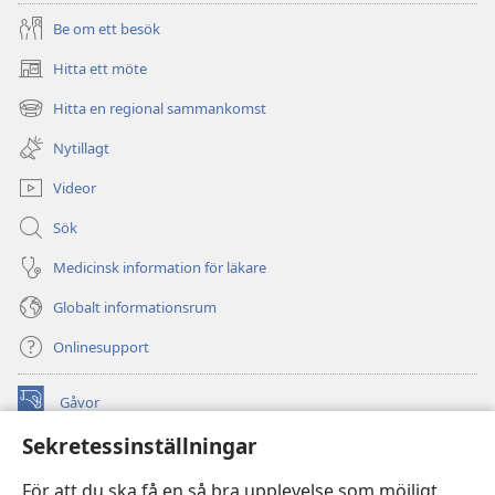
Be om ett besök
Hitta ett möte
(öppnar
nytt
Hitta en regional sammankomst
(öppnar
fönster)
nytt
Nytillagt
fönster)
Videor
Sök
Medicinsk information för läkare
Globalt informationsrum
Onlinesupport
Gåvor
(öppnar
nytt
Sekretessinställningar
fönster)
Watchtower ONLINE LIBRARY™
(öppnar
För att du ska få en så bra upplevelse som möjligt
nytt