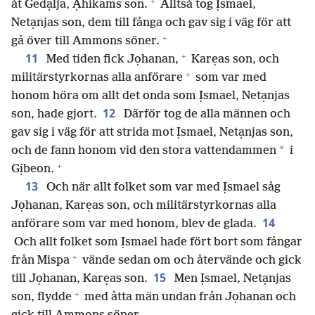
+
åt Gedạlja, Ạhikams son.
Alltså tog Ịsmael,
Netạnjas son, dem till fånga och gav sig i väg för att
+
gå över till Ammons söner.
+
11
Med tiden fick Jọhanan,
Karẹas son, och
+
militärstyrkornas alla anförare
som var med
honom höra om allt det onda som Ịsmael, Netạnjas
12
son, hade gjort.
Därför tog de alla männen och
gav sig i väg för att strida mot Ịsmael, Netạnjas son,
*
och de fann honom vid den stora vattendammen
i
+
Gịbeon.
13
Och när allt folket som var med Ịsmael såg
Jọhanan, Karẹas son, och militärstyrkornas alla
14
anförare som var med honom, blev de glada.
Och allt folket som Ịsmael hade fört bort som fångar
+
från Mispa
vände sedan om och återvände och gick
15
till Jọhanan, Karẹas son.
Men Ịsmael, Netạnjas
+
son, flydde
med åtta män undan från Jọhanan och