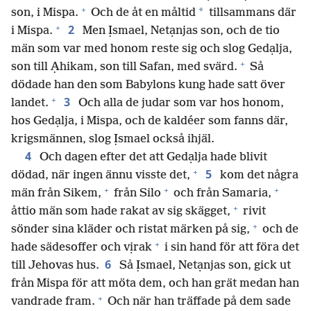
+
*
son, i Mispa.
Och de åt en måltid
tillsammans där
+
2
i Mispa.
Men Ịsmael, Netạnjas son, och de tio
män som var med honom reste sig och slog Gedạlja,
+
son till Ạhikam, son till Safan, med svärd.
Så
dödade han den som Babylons kung hade satt över
+
3
landet.
Och alla de judar som var hos honom,
hos Gedạlja, i Mispa, och de kaldéer som fanns där,
krigsmännen, slog Ịsmael också ihjäl.
4
Och dagen efter det att Gedạlja hade blivit
+
5
dödad, när ingen ännu visste det,
kom det några
+
+
+
män från Sikem,
från Silo
och från Samaria,
+
åttio män som hade rakat av sig skägget,
rivit
+
sönder sina kläder och ristat märken på sig,
och de
+
hade sädesoffer och vịrak
i sin hand för att föra det
6
till Jehovas hus.
Så Ịsmael, Netạnjas son, gick ut
från Mispa för att möta dem, och han grät medan han
+
vandrade fram.
Och när han träffade på dem sade