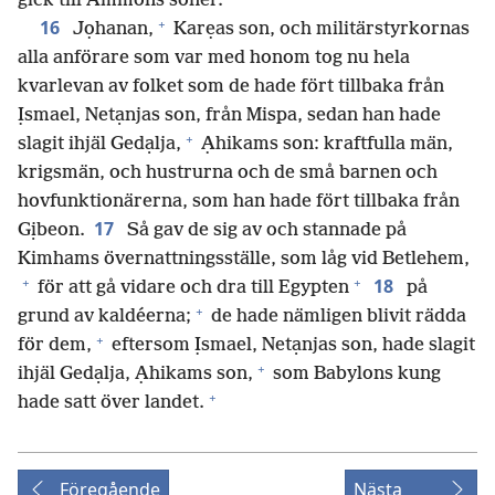
gick till Ammons söner.
+
16
Jọhanan,
Karẹas son, och militärstyrkornas
alla anförare som var med honom tog nu hela
kvarlevan av folket som de hade fört tillbaka från
Ịsmael, Netạnjas son, från Mispa, sedan han hade
+
slagit ihjäl Gedạlja,
Ạhikams son: kraftfulla män,
krigsmän, och hustrurna och de små barnen och
hovfunktionärerna, som han hade fört tillbaka från
17
Gịbeon.
Så gav de sig av och stannade på
Kimhams övernattningsställe, som låg vid Betlehem,
+
+
18
för att gå vidare och dra till Egypten
på
+
grund av kaldéerna;
de hade nämligen blivit rädda
+
för dem,
eftersom Ịsmael, Netạnjas son, hade slagit
+
ihjäl Gedạlja, Ạhikams son,
som Babylons kung
+
hade satt över landet.
Föregående
Nästa