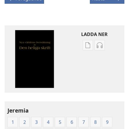
LADDA NER
Valmöjligheter
Valmöjlighet
för
för
nerladdning
nerladdning
av
av
publikationer
ljud
Nya
Nya
världens
världens
översättning
översättning
av
av
Jeremia
Den
Den
heliga
heliga
1
2
3
4
5
6
7
8
9
skrift
skrift