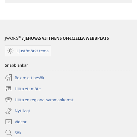
®
JW.ORG
/ JEHOVAS VITTNENS OFFICIELLA WEBBPLATS
Ljust/mörkt tema
Snabblänkar
Be om ett besök
Hitta ett möte
(öppnar
nytt
Hitta en regional sammankomst
(öppnar
fönster)
nytt
Nytillagt
fönster)
Videor
Sök