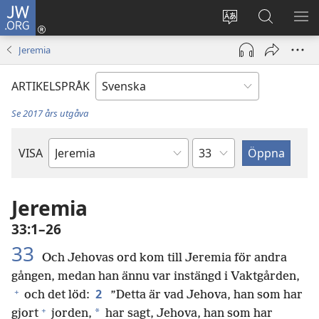
JW.ORG
Logga
in
Ändra
Sök
VIS
(öppnar
webbplatsens
på
ME
Jeremia
nytt
språk
jw.org
fönster)
ARTIKELSPRÅK
Se 2017 års utgåva
Kapitel
VISA
Bibelbok
Jeremia
33:1–26
33
Och Jehovas ord kom till Jeremia för andra
gången, medan han ännu var instängd i Vaktgården,
+
2
och det löd:
”Detta är vad Jehova, han som har
+
*
gjort
jorden,
har sagt, Jehova, han som har