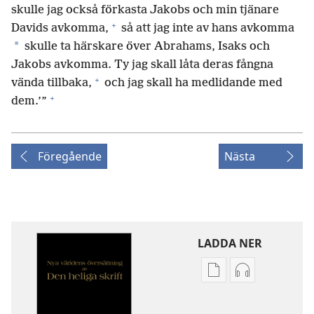
skulle jag också förkasta Jakobs och min tjänare
+
Davids avkomma,
så att jag inte av hans avkomma
*
skulle ta härskare över Abrahams, Isaks och
Jakobs avkomma. Ty jag skall låta deras fångna
+
vända tillbaka,
och jag skall ha medlidande med
+
dem.’”
Föregående
Nästa
LADDA NER
Valmöjligheter
Valmöjlighet
för
för
nerladdning
nerladdning