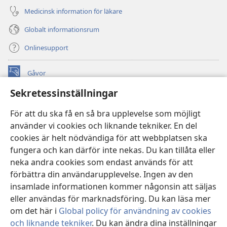
Medicinsk information för läkare
Globalt informationsrum
Onlinesupport
Gåvor
(öppnar
nytt
Sekretessinställningar
fönster)
Watchtower ONLINE LIBRARY™
(öppnar
För att du ska få en så bra upplevelse som möjligt
nytt
®
JW Hub
använder vi cookies och liknande tekniker. En del
fönster)
(öppnar
cookies är helt nödvändiga för att webbplatsen ska
nytt
®
JW Library
fönster)
fungera och kan därför inte nekas. Du kan tillåta eller
neka andra cookies som endast används för att
Watchtower Library
förbättra din användarupplevelse. Ingen av den
insamlade informationen kommer någonsin att säljas
eller användas för marknadsföring. Du kan läsa mer
om det här i
Global policy för användning av cookies
Copyright
© 2026 Watch Tower Bible and Tract Society of Pennsylvania.
och liknande tekniker
. Du kan ändra dina inställningar