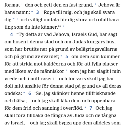
+
+
format
den och gett den en fast grund,
Jehova är
+
3
hans namn:
’Ropa till mig, och jag skall svara
+
*
dig
och villigt omtala för dig stora och ofattbara
+
ting som du inte känner.’”
4
”Ty detta är vad Jehova, Israels Gud, har sagt
om husen i denna stad och om Judas kungars hus,
som har brutits ner på grund av belägringsvallarna
+
5
och på grund av svärdet;
om dem som kommer
för att strida mot kaldéerna och för att fylla platser
*
med liken av de människor
som jag har slagit i min
+
vrede och i mitt raseri
och för vars skull jag har
dolt mitt ansikte för denna stad på grund av all deras
+
6
ondska:
’Se, jag skänker henne tillfrisknande
+
och hälsa;
och jag skall läka dem och uppenbara
+
7
för dem frid och sanning i överflöd.
Och jag
skall föra tillbaka de fångna av Juda och de fångna
+
av Israel,
och jag skall bygga upp dem alldeles som