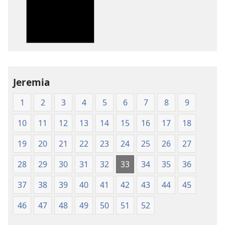
av
av
publikationer
ljud
Nya
Nya
världens
världens
översättning
översättning
av
av
Jeremia
Den
Den
heliga
heliga
1
2
3
4
5
6
7
8
9
skrift
skrift
(2003)
(2003)
10
11
12
13
14
15
16
17
18
19
20
21
22
23
24
25
26
27
28
29
30
31
32
33
34
35
36
37
38
39
40
41
42
43
44
45
46
47
48
49
50
51
52