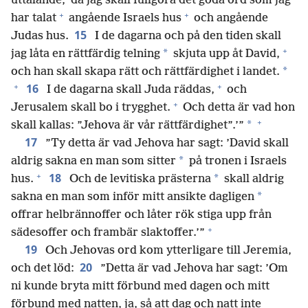
uttalande, ’då jag skall fullgöra det goda ord som jag
+
+
har talat
angående Israels hus
och angående
15
Judas hus.
I de dagarna och på den tiden skall
+
*
jag låta en rättfärdig telning
skjuta upp åt David,
*
och han skall skapa rätt och rättfärdighet i landet.
+
+
16
I de dagarna skall Juda räddas,
och
+
Jerusalem skall bo i trygghet.
Och detta är vad hon
+
*
skall kallas: ”Jehova är vår rättfärdighet”.’”
17
”Ty detta är vad Jehova har sagt: ’David skall
*
aldrig sakna en man som sitter
på tronen i Israels
+
18
*
hus.
Och de levitiska prästerna
skall aldrig
*
sakna en man som inför mitt ansikte dagligen
offrar helbrännoffer och låter rök stiga upp från
+
sädesoffer och frambär slaktoffer.’”
19
Och Jehovas ord kom ytterligare till Jeremia,
20
och det löd:
”Detta är vad Jehova har sagt: ’Om
ni kunde bryta mitt förbund med dagen och mitt
förbund med natten, ja, så att dag och natt inte