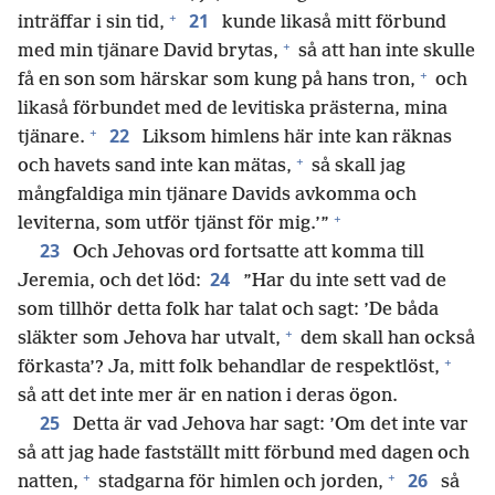
+
21
inträffar i sin tid,
kunde likaså mitt förbund
+
med min tjänare David brytas,
så att han inte skulle
+
få en son som härskar som kung på hans tron,
och
likaså förbundet med de levitiska prästerna, mina
+
22
tjänare.
Liksom himlens här inte kan räknas
+
och havets sand inte kan mätas,
så skall jag
mångfaldiga min tjänare Davids avkomma och
+
leviterna, som utför tjänst för mig.’”
23
Och Jehovas ord fortsatte att komma till
24
Jeremia, och det löd:
”Har du inte sett vad de
som tillhör detta folk har talat och sagt: ’De båda
+
släkter som Jehova har utvalt,
dem skall han också
+
förkasta’? Ja, mitt folk behandlar de respektlöst,
så att det inte mer är en nation i deras ögon.
25
Detta är vad Jehova har sagt: ’Om det inte var
så att jag hade fastställt mitt förbund med dagen och
+
+
26
natten,
stadgarna för himlen och jorden,
så