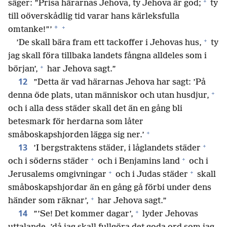
+
säger: ”Prisa härarnas Jehova, ty Jehova är god;
ty
till oöverskådlig tid varar hans kärleksfulla
+
*
omtanke!”’
+
’De skall bära fram ett tackoffer i Jehovas hus,
ty
jag skall föra tillbaka landets fångna alldeles som i
+
början’,
har Jehova sagt.”
12
”Detta är vad härarnas Jehova har sagt: ’På
+
denna öde plats, utan människor och utan husdjur,
och i alla dess städer skall det än en gång bli
betesmark för herdarna som låter
+
småboskapshjorden lägga sig ner.’
+
13
’I bergstraktens städer, i låglandets städer
+
+
och i söderns städer
och i Benjamins land
och i
+
+
Jerusalems omgivningar
och i Judas städer
skall
småboskapshjordar än en gång gå förbi under dens
+
händer som räknar’,
har Jehova sagt.”
+
14
”’Se! Det kommer dagar’,
lyder Jehovas