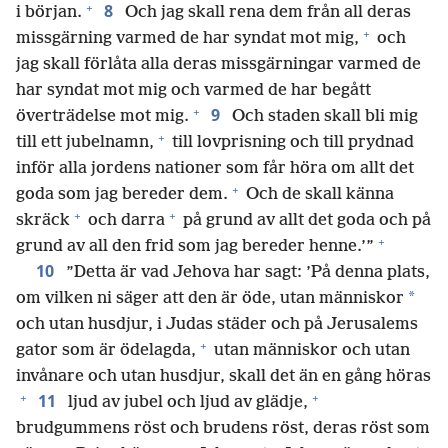
+
8
i början.
Och jag skall rena dem från all deras
+
missgärning varmed de har syndat mot mig,
och
jag skall förlåta alla deras missgärningar varmed de
har syndat mot mig och varmed de har begått
+
9
överträdelse mot mig.
Och staden skall bli mig
+
till ett jubelnamn,
till lovprisning och till prydnad
inför alla jordens nationer som får höra om allt det
+
goda som jag bereder dem.
Och de skall känna
+
+
skräck
och darra
på grund av allt det goda och på
+
grund av all den frid som jag bereder henne.’”
10
”Detta är vad Jehova har sagt: ’På denna plats,
*
om vilken ni säger att den är öde, utan människor
och utan husdjur, i Judas städer och på Jerusalems
+
gator som är ödelagda,
utan människor och utan
invånare och utan husdjur, skall det än en gång höras
+
+
11
ljud av jubel och ljud av glädje,
brudgummens röst och brudens röst, deras röst som