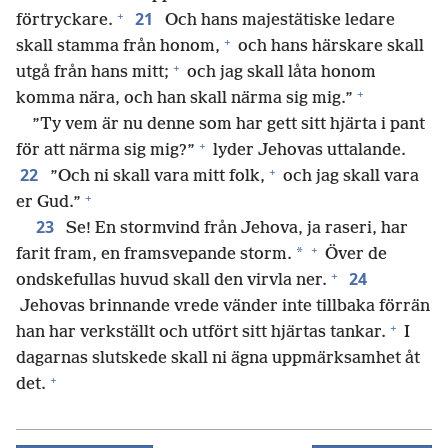
+
21
förtryckare.
Och hans majestätiske ledare
+
skall stamma från honom,
och hans härskare skall
+
utgå från hans mitt;
och jag skall låta honom
+
komma nära, och han skall närma sig mig.”
”Ty vem är nu denne som har gett sitt hjärta i pant
+
för att närma sig mig?”
lyder Jehovas uttalande.
+
22
”Och ni skall vara mitt folk,
och jag skall vara
+
er Gud.”
23
Se! En stormvind från Jehova, ja raseri, har
+
*
farit fram, en framsvepande storm.
Över de
+
24
ondskefullas huvud skall den virvla ner.
Jehovas brinnande vrede vänder inte tillbaka förrän
+
han har verkställt och utfört sitt hjärtas tankar.
I
dagarnas slutskede skall ni ägna uppmärksamhet åt
+
det.