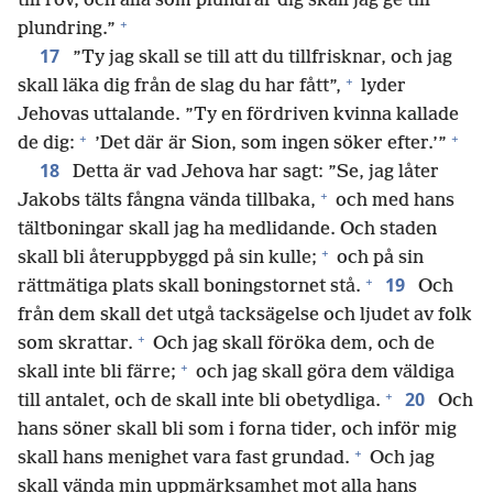
till rov, och alla som plundrar dig skall jag ge till
+
plundring.”
17
”Ty jag skall se till att du tillfrisknar, och jag
+
skall läka dig från de slag du har fått”,
lyder
Jehovas uttalande. ”Ty en fördriven kvinna kallade
+
+
de dig:
’Det där är Sion, som ingen söker efter.’”
18
Detta är vad Jehova har sagt: ”Se, jag låter
+
Jakobs tälts fångna vända tillbaka,
och med hans
tältboningar skall jag ha medlidande. Och staden
+
skall bli återuppbyggd på sin kulle;
och på sin
+
19
rättmätiga plats skall boningstornet stå.
Och
från dem skall det utgå tacksägelse och ljudet av folk
+
som skrattar.
Och jag skall föröka dem, och de
+
skall inte bli färre;
och jag skall göra dem väldiga
+
20
till antalet, och de skall inte bli obetydliga.
Och
hans söner skall bli som i forna tider, och inför mig
+
skall hans menighet vara fast grundad.
Och jag
skall vända min uppmärksamhet mot alla hans