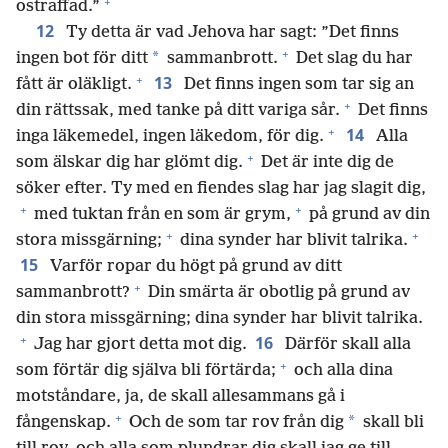
+
ostraffad.”
12
Ty detta är vad Jehova har sagt: ”Det finns
+
*
ingen bot för ditt
sammanbrott.
Det slag du har
+
13
fått är oläkligt.
Det finns ingen som tar sig an
+
din rättssak, med tanke på ditt variga sår.
Det finns
+
14
inga läkemedel, ingen läkedom, för dig.
Alla
+
som älskar dig har glömt dig.
Det är inte dig de
söker efter. Ty med en fiendes slag har jag slagit dig,
+
+
med tuktan från en som är grym,
på grund av din
+
+
stora missgärning;
dina synder har blivit talrika.
15
Varför ropar du högt på grund av ditt
+
sammanbrott?
Din smärta är obotlig på grund av
din stora missgärning; dina synder har blivit talrika.
+
16
Jag har gjort detta mot dig.
Därför skall alla
+
som förtär dig själva bli förtärda;
och alla dina
motståndare, ja, de skall allesammans gå i
+
*
fångenskap.
Och de som tar rov från dig
skall bli