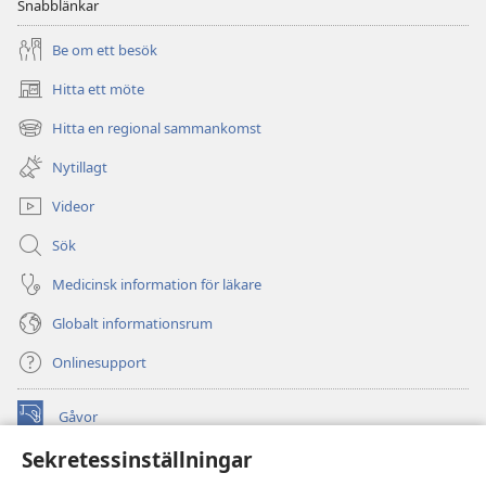
Snabblänkar
Be om ett besök
Hitta ett möte
(öppnar
nytt
Hitta en regional sammankomst
(öppnar
fönster)
nytt
Nytillagt
fönster)
Videor
Sök
Medicinsk information för läkare
Globalt informationsrum
Onlinesupport
Gåvor
(öppnar
nytt
Sekretessinställningar
fönster)
Watchtower ONLINE LIBRARY™