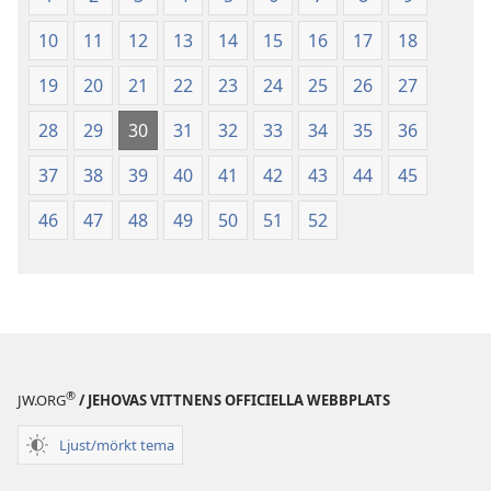
skrift
skrift
(2003)
(2003)
10
11
12
13
14
15
16
17
18
19
20
21
22
23
24
25
26
27
28
29
30
31
32
33
34
35
36
37
38
39
40
41
42
43
44
45
46
47
48
49
50
51
52
®
JW.ORG
/ JEHOVAS VITTNENS OFFICIELLA WEBBPLATS
Ljust/mörkt tema