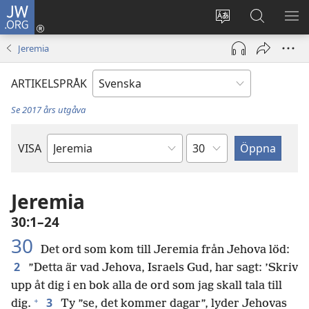
JW.ORG
Logga
in
Ändra
Sök
VIS
(öppnar
webbplatsens
på
ME
Jeremia
nytt
språk
jw.org
fönster)
ARTIKELSPRÅK
Se 2017 års utgåva
Kapitel
VISA
Bibelbok
Jeremia
30:1–24
30
Det ord som kom till Jeremia från Jehova löd:
2
”Detta är vad Jehova, Israels Gud, har sagt: ’Skriv
upp åt dig i en bok alla de ord som jag skall tala till
+
3
dig.
Ty ”se, det kommer dagar”, lyder Jehovas