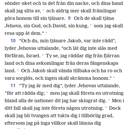
sönder oket och ta det från din nacke, och dina band
+
skall jag slita av,
och aldrig mer skall främlingar
9
göra honom till sin tjänare.
Och de skall tjäna
+
Jehova, sin Gud, och David, sin kung,
som jag skall
+
resa upp åt dem.”
10
”Och du, min tjänare Jakob, var inte rädd”,
lyder Jehovas uttalande, ”och låt dig inte slås med
+
förfäran, Israel.
Ty se, jag räddar dig från fjärran
land och dina avkomlingar från deras fångenskaps
+
land.
Och Jakob skall vända tillbaka och ha ro och
+
vara sorglös, och ingen skall skrämma honom.”
11
”Ty jag är med dig”, lyder Jehovas uttalande,
+
”för att rädda dig;
men jag skall företa en utrotning
+
bland alla de nationer dit jag har skingrat dig.
Men i
+
ditt fall skall jag inte företa någon utrotning.
Dock
skall jag bli tvungen att tukta dig i tillbörlig grad,
eftersom jag på inga villkor skall lämna dig