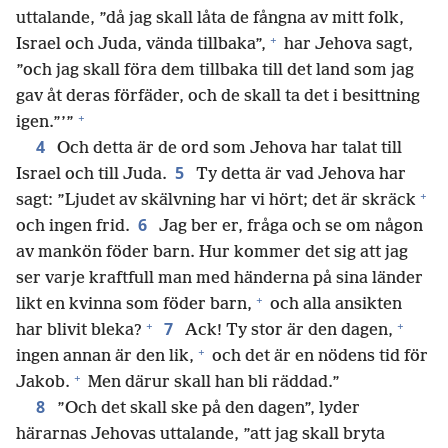
uttalande, ”då jag skall låta de fångna av mitt folk,
+
Israel och Juda, vända tillbaka”,
har Jehova sagt,
”och jag skall föra dem tillbaka till det land som jag
gav åt deras förfäder, och de skall ta det i besittning
+
igen.”’”
4
Och detta är de ord som Jehova har talat till
5
Israel och till Juda.
Ty detta är vad Jehova har
+
sagt: ”Ljudet av skälvning har vi hört; det är skräck
6
och ingen frid.
Jag ber er, fråga och se om någon
av mankön föder barn. Hur kommer det sig att jag
ser varje kraftfull man med händerna på sina länder
+
likt en kvinna som föder barn,
och alla ansikten
+
+
7
har blivit bleka?
Ack! Ty stor är den dagen,
+
ingen annan är den lik,
och det är en nödens tid för
+
Jakob.
Men därur skall han bli räddad.”
8
”Och det skall ske på den dagen”, lyder
härarnas Jehovas uttalande, ”att jag skall bryta