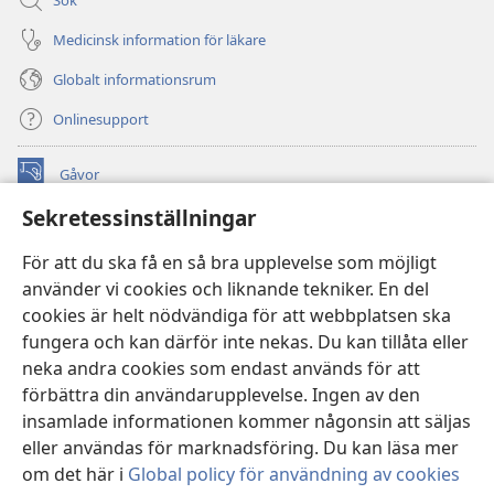
Medicinsk information för läkare
Globalt informationsrum
Onlinesupport
Gåvor
(öppnar
nytt
Sekretessinställningar
fönster)
Watchtower ONLINE LIBRARY™
(öppnar
För att du ska få en så bra upplevelse som möjligt
nytt
®
JW Hub
använder vi cookies och liknande tekniker. En del
fönster)
(öppnar
cookies är helt nödvändiga för att webbplatsen ska
nytt
®
JW Library
fönster)
fungera och kan därför inte nekas. Du kan tillåta eller
neka andra cookies som endast används för att
Watchtower Library
förbättra din användarupplevelse. Ingen av den
insamlade informationen kommer någonsin att säljas
eller användas för marknadsföring. Du kan läsa mer
om det här i
Global policy för användning av cookies