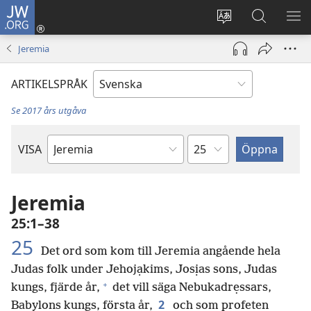
JW.ORG
Logga
in
Ändra
Sök
VIS
(öppnar
webbplatsens
på
ME
Jeremia
nytt
språk
jw.org
fönster)
ARTIKELSPRÅK
Se 2017 års utgåva
Kapitel
VISA
Bibelbok
Jeremia
25:1–38
25
Det ord som kom till Jeremia angående hela
Judas folk under Jehojạkims, Josịas sons, Judas
+
kungs, fjärde år,
det vill säga Nebukadrẹssars,
2
Babylons kungs, första år,
och som profeten