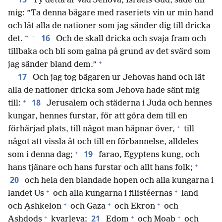
Ty detta är vad Jehova, Israels Gud, sade till
mig: ”Ta denna bägare med raseriets vin ur min hand
och låt alla de nationer som jag sänder dig till dricka
+
16
*
det.
Och de skall dricka och svaja fram och
tillbaka och bli som galna på grund av det svärd som
+
jag sänder bland dem.”
17
Och jag tog bägaren ur Jehovas hand och lät
alla de nationer dricka som Jehova hade sänt mig
+
18
till:
Jerusalem och städerna i Juda och hennes
kungar, hennes furstar, för att göra dem till en
+
förhärjad plats, till något man häpnar över,
till
något att vissla åt och till en förbannelse, alldeles
+
19
som i denna dag;
farao, Egyptens kung, och
+
hans tjänare och hans furstar och allt hans folk;
20
och hela den blandade hopen och alla kungarna i
+
+
landet Us
och alla kungarna i filistéernas
land
+
+
+
och Ạshkelon
och Gaza
och Ekron
och
+
+
+
21
Ashdods
kvarleva;
Edom
och Moab
och