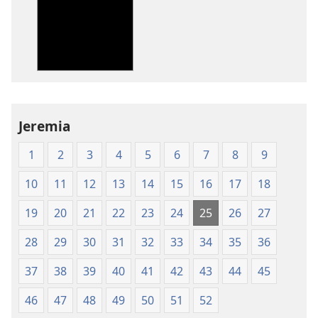
nerladdning
nerladdning
av
av
publikationer
ljud
Nya
Nya
världens
världens
översättning
översättning
av
av
Jeremia
Den
Den
heliga
heliga
1
2
3
4
5
6
7
8
9
skrift
skrift
(2003)
(2003)
10
11
12
13
14
15
16
17
18
19
20
21
22
23
24
25
26
27
28
29
30
31
32
33
34
35
36
37
38
39
40
41
42
43
44
45
46
47
48
49
50
51
52