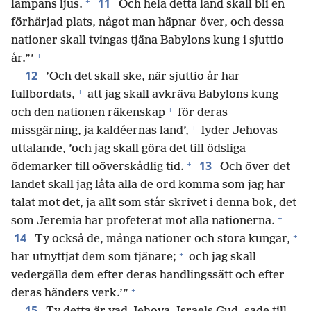
+
11
lampans ljus.
Och hela detta land skall bli en
förhärjad plats, något man häpnar över, och dessa
nationer skall tvingas tjäna Babylons kung i sjuttio
+
år.”’
12
’Och det skall ske, när sjuttio år har
+
fullbordats,
att jag skall avkräva Babylons kung
+
och den nationen räkenskap
för deras
+
missgärning, ja kaldéernas land’,
lyder Jehovas
uttalande, ’och jag skall göra det till ödsliga
+
13
ödemarker till oöverskådlig tid.
Och över det
landet skall jag låta alla de ord komma som jag har
talat mot det, ja allt som står skrivet i denna bok, det
+
som Jeremia har profeterat mot alla nationerna.
+
14
Ty också de, många nationer och stora kungar,
+
har utnyttjat dem som tjänare;
och jag skall
vedergälla dem efter deras handlingssätt och efter
+
deras händers verk.’”
15