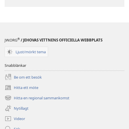
®
JW.ORG
/ JEHOVAS VITTNENS OFFICIELLA WEBBPLATS
Ljust/mörkt tema
Snabblänkar
Be om ett besök
Hitta ett möte
(öppnar
nytt
Hitta en regional sammankomst
(öppnar
fönster)
nytt
Nytillagt
fönster)
Videor
Sök