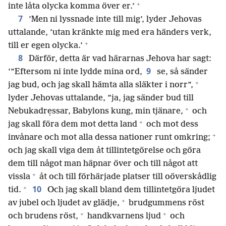
+
inte låta olycka komma över er.’
7
’Men ni lyssnade inte till mig’, lyder Jehovas
uttalande, ’utan kränkte mig med era händers verk,
+
till er egen olycka.’
8
Därför, detta är vad härarnas Jehova har sagt:
9
’”Eftersom ni inte lydde mina ord,
se, så sänder
+
jag bud, och jag skall hämta alla släkter i norr”,
lyder Jehovas uttalande, ”ja, jag sänder bud till
+
Nebukadrẹssar, Babylons kung, min tjänare,
och
+
jag skall föra dem mot detta land
och mot dess
+
invånare och mot alla dessa nationer runt omkring;
och jag skall viga dem åt tillintetgörelse och göra
dem till något man häpnar över och till något att
+
vissla
åt och till förhärjade platser till oöverskådlig
+
10
tid.
Och jag skall bland dem tillintetgöra ljudet
+
av jubel och ljudet av glädje,
brudgummens röst
+
+
och brudens röst,
handkvarnens ljud
och