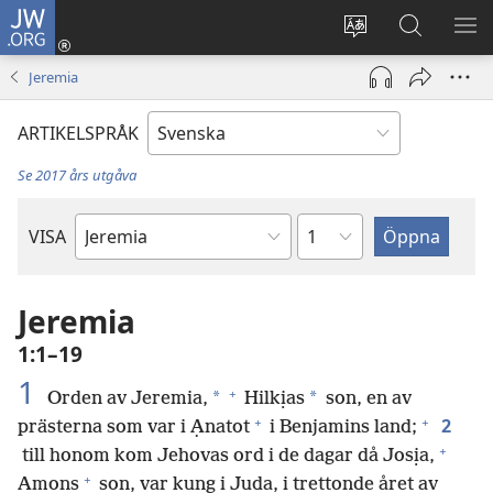
JW.ORG
Logga
in
Ändra
Sök
VIS
(öppnar
webbplatsens
på
ME
Jeremia
nytt
språk
jw.org
fönster)
ARTIKELSPRÅK
Se 2017 års utgåva
Kapitel
VISA
Bibelbok
Jeremia
1:1–19
1
+
*
*
Orden av Jeremia,
Hilkịas
son, en av
+
+
2
prästerna som var i Ạnatot
i Benjamins land;
+
till honom kom Jehovas ord i de dagar då Josịa,
+
Amons
son, var kung i Juda, i trettonde året av