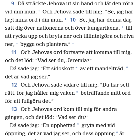
9
Då sträckte Jehova ut sin hand och lät den röra
+
vid min mun.
Och Jehova sade till mig: ”Se, jag har
+
10
lagt mina ord i din mun.
Se, jag har denna dag
+
satt dig över nationerna och över kungarikena,
till
att rycka upp och bryta ner och tillintetgöra och riva
+
+
ner,
bygga och plantera.”
11
Och Jehovas ord fortsatte att komma till mig,
och det löd: ”Vad ser du, Jeremia?”
*
*
Då sade jag: ”Ett sidoskott
av ett mandelträd,
det är vad jag ser.”
12
Och Jehova sade vidare till mig: ”Du har sett
*
rätt, för jag håller mig vaken
beträffande mitt ord
+
för att fullgöra det.”
13
Och Jehovas ord kom till mig för andra
gången, och det löd: ”Vad ser du?”
*
Då sade jag: ”En upphettad
gryta med vid
*
öppning, det är vad jag ser, och dess öppning
är