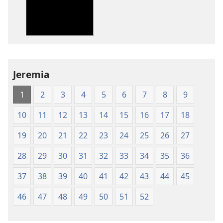
av
av
publikationer
ljud
Nya
Nya
världens
världens
översättning
översättning
av
av
Jeremia
Den
Den
heliga
heliga
1
2
3
4
5
6
7
8
9
skrift
skrift
(2003)
(2003)
10
11
12
13
14
15
16
17
18
19
20
21
22
23
24
25
26
27
28
29
30
31
32
33
34
35
36
37
38
39
40
41
42
43
44
45
46
47
48
49
50
51
52