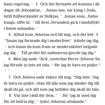
+
3
hans regering.
Och det fortsatte att komma i de
+
dagar då Jehojạkim,
Josịas son, var kung i Juda,
*
intill fullbordandet av Sidkịas,
Josịas sons, Judas
+
kungs, elfte år,
till dess Jerusalem gick i landsflykt
+
i femte månaden.
4
5
Alltså kom Jehovas ord till mig, och det löd:
+
”Innan jag formade dig i moderlivet
kände jag dig,
+
och innan du kom fram ur modersskötet helgade
+
jag dig.
Till profet för nationerna gjorde jag dig.”
6
Men jag sade: ”Ack, suveräne Herre Jehova! Se,
+
jag förstår ju inte att tala,
för jag är bara en pojke.”
+
*
7
Och Jehova sade vidare till mig: ”Säg inte: ’Jag
är bara en pojke’, utan till alla som jag sänder dig till
skall du gå, och allt som jag befaller dig skall du tala.
+
+
8
*
Var inte rädd för dem,
för ’jag är med dig
+
för att befria dig’,
lyder Jehovas uttalande.”