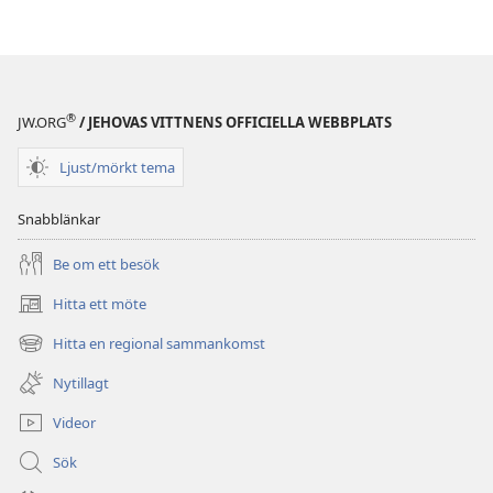
®
JW.ORG
/ JEHOVAS VITTNENS OFFICIELLA WEBBPLATS
Ljust/mörkt tema
Snabblänkar
Be om ett besök
Hitta ett möte
(öppnar
nytt
Hitta en regional sammankomst
(öppnar
fönster)
nytt
Nytillagt
fönster)
Videor
Sök