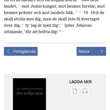
till en järnpelare och till kopparmurar
mot hela
+
landet,
mot Judas kungar, mot hennes furstar, mot
+
19
*
hennes präster och mot landets folk.
Och de
skall strida mot dig, men de skall inte få övertaget
+
+
över dig,
ty ’jag är med dig’,
lyder Jehovas
+
uttalande, ’för att befria dig’.”
Föregående
Nästa
LADDA NER
Valmöjligheter
Valmöjlighet
för
för
nerladdning
nerladdning