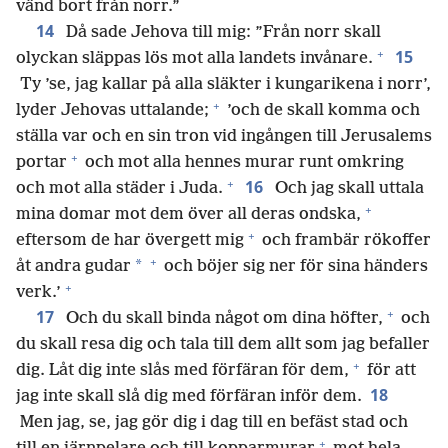
vänd bort från norr.”
14
Då sade Jehova till mig: ”Från norr skall
+
15
olyckan släppas lös mot alla landets invånare.
Ty ’se, jag kallar på alla släkter i kungarikena i norr’,
+
lyder Jehovas uttalande;
’och de skall komma och
ställa var och en sin tron vid ingången till Jerusalems
+
portar
och mot alla hennes murar runt omkring
+
16
och mot alla städer i Juda.
Och jag skall uttala
+
mina domar mot dem över all deras ondska,
+
eftersom de har övergett mig
och frambär rökoffer
+
*
åt andra gudar
och böjer sig ner för sina händers
+
verk.’
+
17
Och du skall binda något om dina höfter,
och
du skall resa dig och tala till dem allt som jag befaller
+
dig. Låt dig inte slås med förfäran för dem,
för att
18
jag inte skall slå dig med förfäran inför dem.
Men jag, se, jag gör dig i dag till en befäst stad och
+