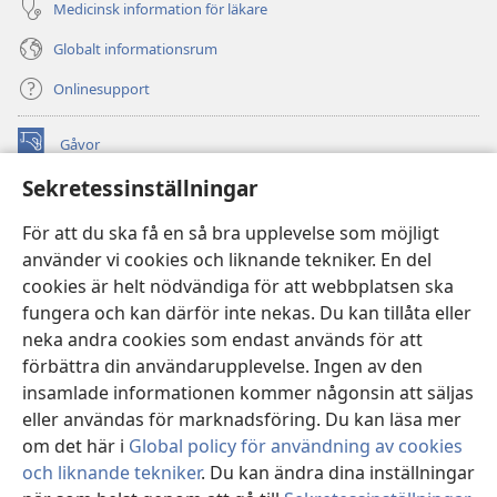
Medicinsk information för läkare
Globalt informationsrum
Onlinesupport
Gåvor
(öppnar
nytt
Sekretessinställningar
fönster)
Watchtower ONLINE LIBRARY™
(öppnar
För att du ska få en så bra upplevelse som möjligt
nytt
®
JW Hub
använder vi cookies och liknande tekniker. En del
fönster)
(öppnar
cookies är helt nödvändiga för att webbplatsen ska
nytt
®
JW Library
fönster)
fungera och kan därför inte nekas. Du kan tillåta eller
neka andra cookies som endast används för att
Watchtower Library
förbättra din användarupplevelse. Ingen av den
insamlade informationen kommer någonsin att säljas
eller användas för marknadsföring. Du kan läsa mer
om det här i
Global policy för användning av cookies
Copyright
© 2026 Watch Tower Bible and Tract Society of Pennsylvania.
och liknande tekniker
. Du kan ändra dina inställningar
ANVÄNDARVILLKOR
|
SEKRETESSPOLICY
|