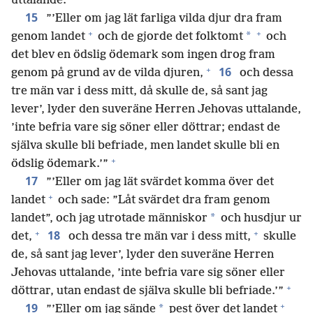
uttalande.”
15
”’Eller om jag lät farliga vilda djur dra fram
+
+
*
genom landet
och de gjorde det folktomt
och
det blev en ödslig ödemark som ingen drog fram
+
16
genom på grund av de vilda djuren,
och dessa
tre män var i dess mitt, då skulle de, så sant jag
lever’, lyder den suveräne Herren Jehovas uttalande,
’inte befria vare sig söner eller döttrar; endast de
själva skulle bli befriade, men landet skulle bli en
+
ödslig ödemark.’”
17
”’Eller om jag lät svärdet komma över det
+
landet
och sade: ”Låt svärdet dra fram genom
*
landet”, och jag utrotade människor
och husdjur ur
+
+
18
det,
och dessa tre män var i dess mitt,
skulle
de, så sant jag lever’, lyder den suveräne Herren
Jehovas uttalande, ’inte befria vare sig söner eller
+
döttrar, utan endast de själva skulle bli befriade.’”
+
19
*
”’Eller om jag sände
pest över det landet