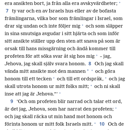
+
era ansikten bort, ja från alla era avskyvärdheter;
7
ty var och en av Israels hus eller av de bofasta
främlingarna, vilka bor som främlingar i Israel, som
+
drar sig undan och inte följer mig
och som släpper
in sina smutsiga avgudar i sitt hjärta och som inför
sitt ansikte ställer upp den sten att snava på som är
orsak till hans missgärning och ändå kommer till
+
profeten för att söka svar åt sig hos mig
– jag,
8
Jehova, jag skall själv svara honom.
Och jag skall
+
*
vända mitt ansikte mot den mannen
och göra
+
+
honom till ett tecken
och till ett ordspråk,
och jag
+
skall utrota honom ur mitt folks mitt;
och ni skall
+
inse att jag är Jehova.”’
9
’Och om profeten blir narrad och talar ett ord,
+
är det jag, Jehova, som har narrat den profeten;
och jag skall räcka ut min hand mot honom och
+
10
förinta honom ur mitt folk Israels mitt.
Och de