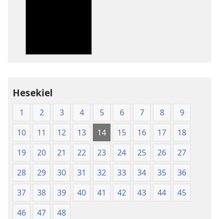
nerladdning
nerladdning
av
av
publikationer
ljud
Nya
Nya
världens
världens
översättning
översättning
av
av
Hesekiel
Den
Den
heliga
heliga
1
2
3
4
5
6
7
8
9
skrift
skrift
(2003)
(2003)
10
11
12
13
14
15
16
17
18
19
20
21
22
23
24
25
26
27
28
29
30
31
32
33
34
35
36
37
38
39
40
41
42
43
44
45
46
47
48