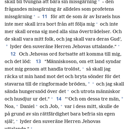
+
skall bli tvungna att bära sin missgärning
– den
frågandes missgärning är alldeles som profetens
+
11
missgärning
–
för att de som är av Israels hus
+
inte mer skall irra bort från att följa mig
och inte
mer skall orena sig med alla sina överträdelser. Och
de skall vara mitt folk, och jag skall vara deras Gud’,
+
*
lyder den suveräne Herren Jehovas uttalande.”
12
Och Jehovas ord fortsatte att komma till mig,
13
och det löd:
”Människoson, om ett land syndar
+
mot mig genom att handla trolöst,
så skall jag
räcka ut min hand mot det och bryta sönder för det
+
*
stavarna till de ringformade bröden,
och jag skall
+
sända hungersnöd över det
och utrota människor
+
14
*
och husdjur ur det.”
”’Och om dessa tre män,
+
+
+
Noa,
Daniel
och Job,
var i dess mitt, skulle de
på grund av sin rättfärdighet bara befria sin egen
+
själ’,
lyder den suveräne Herren Jehovas
+