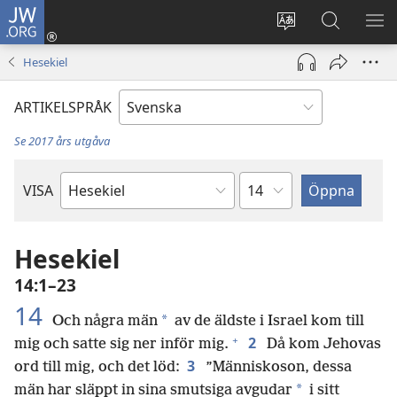
JW.ORG
Logga
in
Ändra
Sök
VIS
(öppnar
webbplatsens
på
ME
Hesekiel
nytt
språk
jw.org
fönster)
ARTIKELSPRÅK
Se 2017 års utgåva
Kapitel
VISA
Bibelbok
Hesekiel
14:1–23
14
*
Och några män
av de äldste i Israel kom till
+
2
mig och satte sig ner inför mig.
Då kom Jehovas
3
ord till mig, och det löd:
”Människoson, dessa
*
män har släppt in sina smutsiga avgudar
i sitt