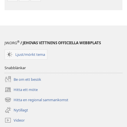
®
JW.ORG
/ JEHOVAS VITTNENS OFFICIELLA WEBBPLATS
Ljust/mörkt tema
Snabblänkar
Be om ett besök
Hitta ett möte
(öppnar
nytt
Hitta en regional sammankomst
(öppnar
fönster)
nytt
Nytillagt
fönster)
Videor