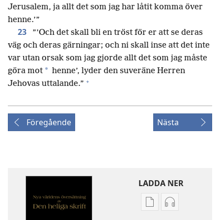
Jerusalem, ja allt det som jag har låtit komma över
henne.’”
23
”’Och det skall bli en tröst för er att se deras
väg och deras gärningar; och ni skall inse att det inte
var utan orsak som jag gjorde allt det som jag måste
*
göra mot
henne’, lyder den suveräne Herren
+
Jehovas uttalande.”
Föregående
Nästa
LADDA NER
Valmöjligheter
Valmöjlighet
för
för