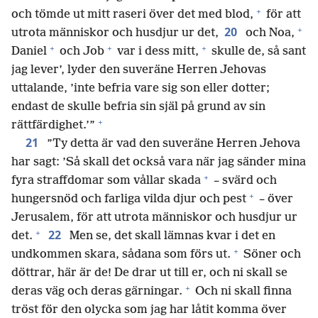
+
och tömde ut mitt raseri över det med blod,
för att
+
20
utrota människor och husdjur ur det,
och Noa,
+
+
+
Daniel
och Job
var i dess mitt,
skulle de, så sant
jag lever’, lyder den suveräne Herren Jehovas
uttalande, ’inte befria vare sig son eller dotter;
endast de skulle befria sin själ på grund av sin
+
rättfärdighet.’”
21
”Ty detta är vad den suveräne Herren Jehova
har sagt: ’Så skall det också vara när jag sänder mina
+
fyra straffdomar som vållar skada
– svärd och
+
hungersnöd och farliga vilda djur och pest
– över
Jerusalem, för att utrota människor och husdjur ur
+
22
det.
Men se, det skall lämnas kvar i det en
+
undkommen skara, sådana som förs ut.
Söner och
döttrar, här är de! De drar ut till er, och ni skall se
+
deras väg och deras gärningar.
Och ni skall finna
tröst för den olycka som jag har låtit komma över