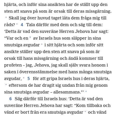
hjärta, och inför sina ansikten har de ställt upp den
sten att snava på som är orsak till deras missgärning.
+
Skall jag över huvud taget låta dem fråga mig till
+
4
råds?
Tala därför med dem och säg till dem:
’Detta är vad den suveräne Herren Jehova har sagt:
*
”Var och en
av Israels hus som släpper in sina
+
smutsiga avgudar
i sitt hjärta och som inför sitt
ansikte ställer upp den sten att snava på som är
orsak till hans missgärning och ändå kommer till
profeten – jag, Jehova, jag skall själv svara honom i
saken i överensstämmelse med hans många smutsiga
+
5
avgudar,
för att gripa Israels hus i deras hjärta,
+
eftersom de har dragit sig undan från mig genom
+
sina smutsiga avgudar – allesammans.”’
6
Säg därför till Israels hus: ’Detta är vad den
suveräne Herren Jehova har sagt: ”Kom tillbaka och
+
vänd er bort från era smutsiga avgudar
och vänd