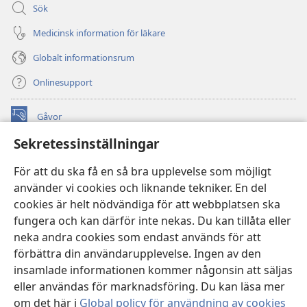
Sök
Medicinsk information för läkare
Globalt informationsrum
Onlinesupport
Gåvor
(öppnar
nytt
Sekretessinställningar
fönster)
Watchtower ONLINE LIBRARY™
(öppnar
För att du ska få en så bra upplevelse som möjligt
nytt
®
JW Hub
använder vi cookies och liknande tekniker. En del
fönster)
(öppnar
cookies är helt nödvändiga för att webbplatsen ska
nytt
®
JW Library
fönster)
fungera och kan därför inte nekas. Du kan tillåta eller
neka andra cookies som endast används för att
Watchtower Library
förbättra din användarupplevelse. Ingen av den
insamlade informationen kommer någonsin att säljas
eller användas för marknadsföring. Du kan läsa mer
om det här i
Global policy för användning av cookies