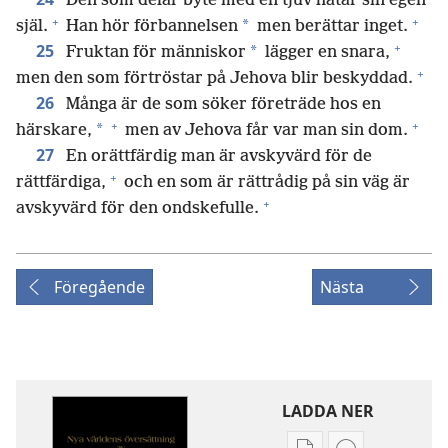
Den som delar byte med en tjuv hatar sin egen
+
+
*
själ.
Han hör förbannelsen
men berättar inget.
+
25
*
Fruktan för människor
lägger en snara,
+
men den som förtröstar på Jehova blir beskyddad.
26
Många är de som söker företräde hos en
+
+
*
härskare,
men av Jehova får var man sin dom.
27
En orättfärdig man är avskyvärd för de
+
rättfärdiga,
och en som är rättrådig på sin väg är
+
avskyvärd för den ondskefulle.
Föregående
Nästa
LADDA NER