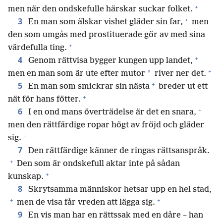
+
men när den ondskefulle härskar suckar folket.
+
3
En man som älskar vishet gläder sin far,
men
den som umgås med prostituerade gör av med sina
+
värdefulla ting.
+
4
Genom rättvisa bygger kungen upp landet,
+
*
men en man som är ute efter mutor
river ner det.
+
5
En man som smickrar sin nästa
breder ut ett
+
nät för hans fötter.
+
6
I en ond mans överträdelse är det en snara,
men den rättfärdige ropar högt av fröjd och gläder
+
sig.
7
Den rättfärdige känner de ringas rättsanspråk.
+
Den som är ondskefull aktar inte på sådan
+
kunskap.
8
Skrytsamma människor hetsar upp en hel stad,
+
+
men de visa får vreden att lägga sig.
9
En vis man har en rättssak med en dåre – han