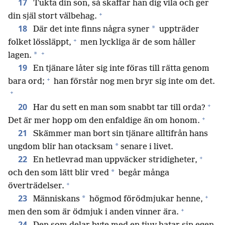
17
Tukta din son, så skaffar han dig vila och ger
+
din själ stort välbehag.
18
*
Där det inte finns några syner
uppträder
+
folket lössläppt,
men lyckliga är de som håller
+
*
lagen.
19
En tjänare låter sig inte föras till rätta genom
+
bara ord;
han förstår nog men bryr sig inte om det.
+
+
20
Har du sett en man som snabbt tar till orda?
+
Det är mer hopp om den enfaldige än om honom.
21
Skämmer man bort sin tjänare alltifrån hans
*
ungdom blir han otacksam
senare i livet.
+
22
En hetlevrad man uppväcker stridigheter,
*
och den som lätt blir vred
begår många
+
överträdelser.
+
23
*
Människans
högmod förödmjukar henne,
+
men den som är ödmjuk i anden vinner ära.
24