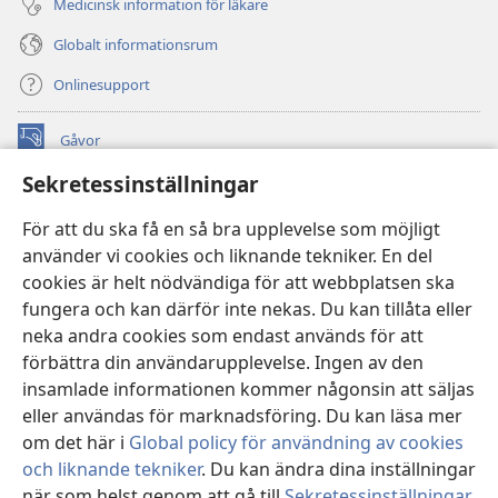
Medicinsk information för läkare
Globalt informationsrum
Onlinesupport
Gåvor
(öppnar
nytt
Sekretessinställningar
fönster)
Watchtower ONLINE LIBRARY™
(öppnar
För att du ska få en så bra upplevelse som möjligt
nytt
®
JW Hub
använder vi cookies och liknande tekniker. En del
fönster)
(öppnar
cookies är helt nödvändiga för att webbplatsen ska
nytt
®
JW Library
fönster)
fungera och kan därför inte nekas. Du kan tillåta eller
neka andra cookies som endast används för att
Watchtower Library
förbättra din användarupplevelse. Ingen av den
insamlade informationen kommer någonsin att säljas
eller användas för marknadsföring. Du kan läsa mer
om det här i
Global policy för användning av cookies
Copyright
© 2026 Watch Tower Bible and Tract Society of Pennsylvania.
och liknande tekniker
. Du kan ändra dina inställningar
ANVÄNDARVILLKOR
|
SEKRETESSPOLICY
|
när som helst genom att gå till
Sekretessinställningar
.