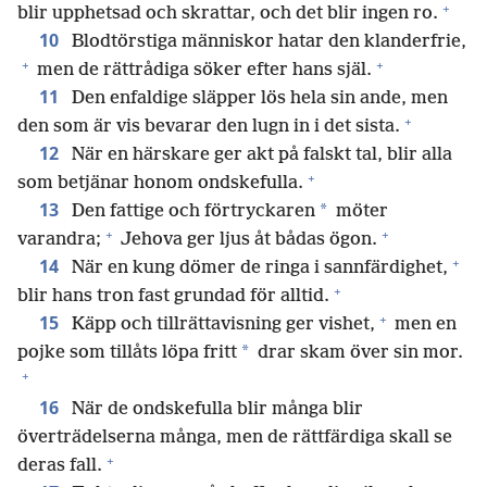
+
blir upphetsad och skrattar, och det blir ingen ro.
10
Blodtörstiga människor hatar den klanderfrie,
+
+
men de rättrådiga söker efter hans själ.
11
Den enfaldige släpper lös hela sin ande, men
+
den som är vis bevarar den lugn in i det sista.
12
När en härskare ger akt på falskt tal, blir alla
+
som betjänar honom ondskefulla.
13
*
Den fattige och förtryckaren
möter
+
+
varandra;
Jehova ger ljus åt bådas ögon.
+
14
När en kung dömer de ringa i sannfärdighet,
+
blir hans tron fast grundad för alltid.
+
15
Käpp och tillrättavisning ger vishet,
men en
*
pojke som tillåts löpa fritt
drar skam över sin mor.
+
16
När de ondskefulla blir många blir
överträdelserna många, men de rättfärdiga skall se
+
deras fall.