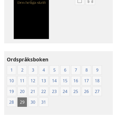
Valmöjligheter
Valmöjlighet
för
för
nerladdning
nerladdning
av
av
publikationer
ljud
Nya
Nya
världens
världens
översättning
översättning
av
av
Ordspråksboken
Den
Den
heliga
heliga
1
2
3
4
5
6
7
8
9
skrift
skrift
(2003)
(2003)
10
11
12
13
14
15
16
17
18
19
20
21
22
23
24
25
26
27
28
29
30
31