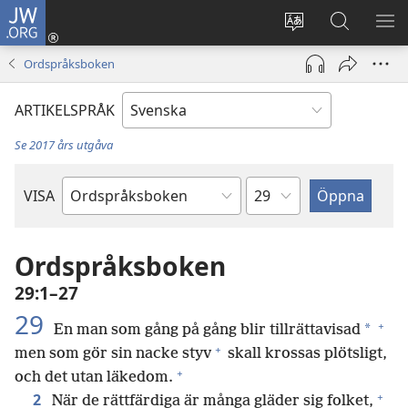
JW.ORG
Logga
in
Ändra
Sök
VIS
(öppnar
webbplatsens
på
ME
Ordspråksboken
nytt
språk
jw.org
fönster)
ARTIKELSPRÅK
Se 2017 års utgåva
Kapitel
VISA
Bibelbok
Ordspråksboken
29:1–27
29
+
*
En man som gång på gång blir tillrättavisad
+
men som gör sin nacke styv
skall krossas plötsligt,
+
och det utan läkedom.
+
2
När de rättfärdiga är många gläder sig folket,