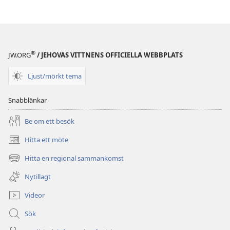
®
JW.ORG
/ JEHOVAS VITTNENS OFFICIELLA WEBBPLATS
Ljust/mörkt tema
Snabblänkar
Be om ett besök
Hitta ett möte
(öppnar
nytt
Hitta en regional sammankomst
(öppnar
fönster)
nytt
Nytillagt
fönster)
Videor
Sök