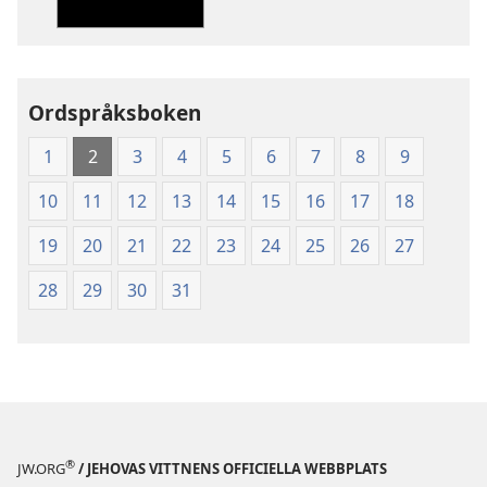
Nya
Nya
världens
världens
översättning
översättning
av
av
Ordspråksboken
Den
Den
heliga
heliga
1
2
3
4
5
6
7
8
9
skrift
skrift
(2003)
(2003)
10
11
12
13
14
15
16
17
18
19
20
21
22
23
24
25
26
27
28
29
30
31
®
JW.ORG
/ JEHOVAS VITTNENS OFFICIELLA WEBBPLATS