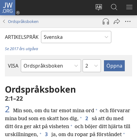
JW.ORG
Logga
in
Ändra
Sök
VIS
(öppnar
webbplatsens
på
ME
Ordspråksboken
nytt
språk
jw.org
fönster)
ARTIKELSPRÅK
Se 2017 års utgåva
Kapitel
VISA
Bibelbok
Ordspråksboken
2:1–22
2
+
Min son, om du tar emot mina ord
och förvarar
+
2
mina bud som en skatt hos dig,
så att du med
+
ditt öra ger akt på visheten
och böjer ditt hjärta till
+
+
3
urskillningen,
ja, om du ropar på förståndet