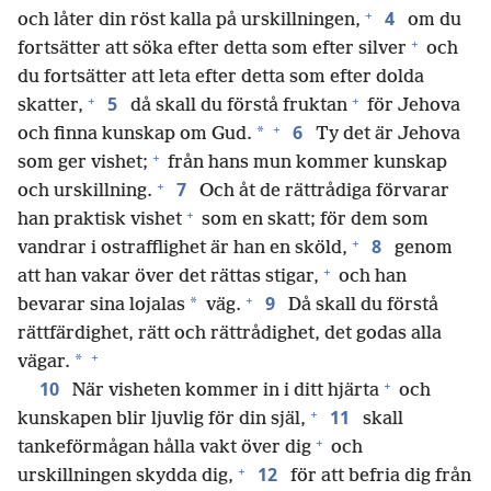
+
4
och låter din röst kalla på urskillningen,
om du
+
fortsätter att söka efter detta som efter silver
och
du fortsätter att leta efter detta som efter dolda
+
+
5
skatter,
då skall du förstå fruktan
för Jehova
+
6
*
och finna kunskap om Gud.
Ty det är Jehova
+
som ger vishet;
från hans mun kommer kunskap
+
7
och urskillning.
Och åt de rättrådiga förvarar
+
han praktisk vishet
som en skatt; för dem som
+
8
vandrar i ostrafflighet är han en sköld,
genom
+
att han vakar över det rättas stigar,
och han
+
9
*
bevarar sina lojalas
väg.
Då skall du förstå
rättfärdighet, rätt och rättrådighet, det godas alla
+
*
vägar.
+
10
När visheten kommer in i ditt hjärta
och
+
11
kunskapen blir ljuvlig för din själ,
skall
+
tankeförmågan hålla vakt över dig
och
+
12
urskillningen skydda dig,
för att befria dig från