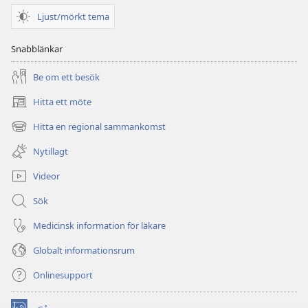
Ljust/mörkt tema
Snabblänkar
Be om ett besök
Hitta ett möte
(öppnar
nytt
Hitta en regional sammankomst
(öppnar
fönster)
nytt
Nytillagt
fönster)
Videor
Sök
Medicinsk information för läkare
Globalt informationsrum
Onlinesupport