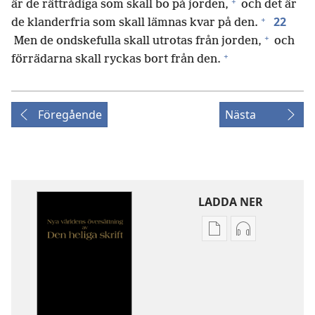
+
är de rättrådiga som skall bo på jorden,
och det är
+
22
de klanderfria som skall lämnas kvar på den.
+
Men de ondskefulla skall utrotas från jorden,
och
+
förrädarna skall ryckas bort från den.
Föregående
Nästa
LADDA NER
Valmöjligheter
Valmöjlighet
för
för
nerladdning
nerladdning
av
av
publikationer
ljud