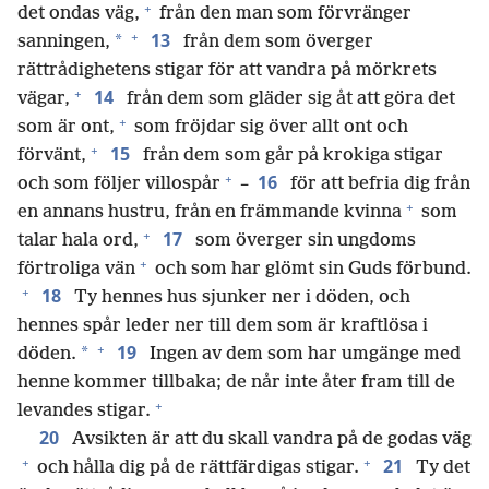
+
det ondas väg,
från den man som förvränger
+
13
*
sanningen,
från dem som överger
rättrådighetens stigar för att vandra på mörkrets
+
14
vägar,
från dem som gläder sig åt att göra det
+
som är ont,
som fröjdar sig över allt ont och
+
15
förvänt,
från dem som går på krokiga stigar
+
16
och som följer villospår
–
för att befria dig från
+
en annans hustru, från en främmande kvinna
som
+
17
talar hala ord,
som överger sin ungdoms
+
förtroliga vän
och som har glömt sin Guds förbund.
+
18
Ty hennes hus sjunker ner i döden, och
hennes spår leder ner till dem som är kraftlösa i
+
19
*
döden.
Ingen av dem som har umgänge med
henne kommer tillbaka; de når inte åter fram till de
+
levandes stigar.
20
Avsikten är att du skall vandra på de godas väg
+
+
21
och hålla dig på de rättfärdigas stigar.
Ty det