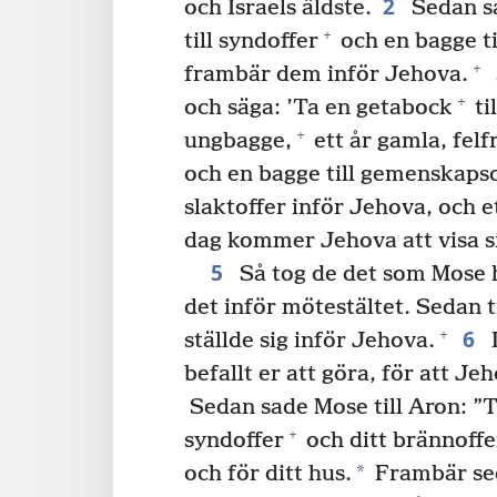
2
och Israels äldste.
Sedan sa
+
till syndoffer
och en bagge ti
+
frambär dem inför Jehova.
+
och säga: ’Ta en getabock
ti
+
ungbagge,
ett år gamla, felfr
och en bagge till gemenskaps
slaktoffer inför Jehova, och e
dag kommer Jehova att visa sig
5
Så tog de det som Mose h
det inför mötestältet. Sedan
6
+
ställde sig inför Jehova.
D
befallt er att göra, för att Jeh
Sedan sade Mose till Aron: ”Tr
+
syndoffer
och ditt brännoffe
*
och för ditt hus.
Frambär sed