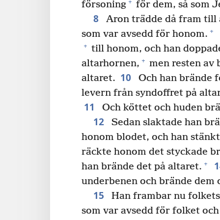
+
försoning
för dem, så som Je
8
Aron trädde då fram till
+
som var avsedd för honom.
+
till honom, och han doppade 
+
altarhornen,
men resten av b
10
altaret.
Och han brände f
levern från syndoffret på altar
11
Och köttet och huden brän
12
Sedan slaktade han brä
honom blodet, och han stänkte
räckte honom det styckade br
+
han brände det på altaret.
underbenen och brände dem ov
15
Han frambar nu folkets
som var avsedd för folket oc