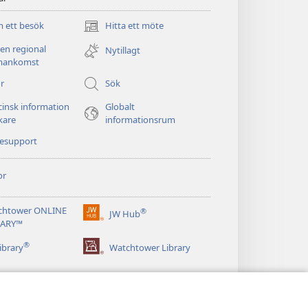
 ett besök
Hitta ett möte
(öppnar
nytt
 en regional
Nytillagt
fönster)
ankomst
r
Sök
insk information
Globalt
äkare
informationsrum
nesupport
or
chtower ONLINE
®
JW Hub
(öppnar
RARY™
nytt
®
fönster)
ibrary
Watchtower Library