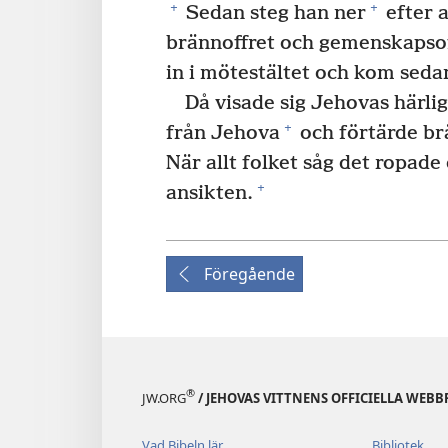
+
+
Sedan steg han ner
efter a
brännoffret och gemenskapsof
in i mötestältet och kom sedan
Då visade sig Jehovas härli
+
från Jehova
och förtärde brä
När allt folket såg det ropade 
+
ansikten.
Föregående
®
JW.ORG
/ JEHOVAS VITTNENS OFFICIELLA WEBB
Vad Bibeln lär
Bibliotek