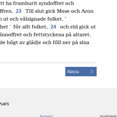
tt ha framburit syndoffret och
23
fren.
Till slut gick Mose och Aron
+
 ut och välsignade folket.
24
+
ghet
för allt folket,
och eld gick ut
nnoffret och fettstyckena på altaret.
de högt av glädje och föll ner på sina
Nästa
PLATS
Nyheter
Snabblänk