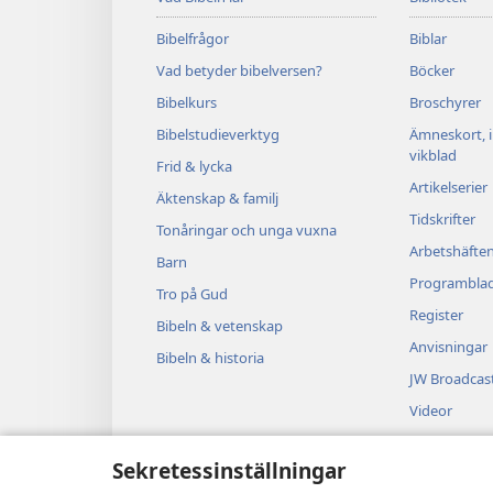
Bibelfrågor
Biblar
Vad betyder bibelversen?
Böcker
Bibelkurs
Broschyrer
Bibelstudieverktyg
Ämneskort, 
vikblad
Frid & lycka
Artikelserier
Äktenskap & familj
Tidskrifter
Tonåringar och unga vuxna
Arbetshäfte
Barn
Programbla
Tro på Gud
Register
Bibeln & vetenskap
Anvisningar
Bibeln & historia
JW Broadcas
Videor
Musik
Sekretessinställningar
Ljuddramer