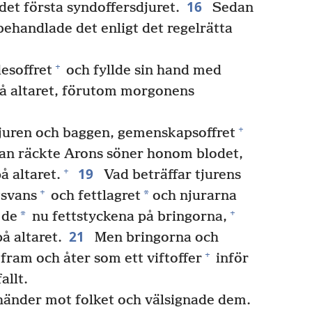
16
et första syndoffersdjuret.
Sedan
ehandlade det enligt det regelrätta
+
esoffret
och fyllde sin hand med
på altaret, förutom morgonens
+
tjuren och baggen, gemenskapsoffret
dan räckte Arons söner honom blodet,
19
+
å altaret.
Vad beträffar tjurens
+
*
tsvans
och fettlagret
och njurarna
+
*
 de
nu fettstyckena på bringorna,
21
å altaret.
Men bringorna och
+
fram och åter som ett viftoffer
inför
allt.
händer mot folket och välsignade dem.