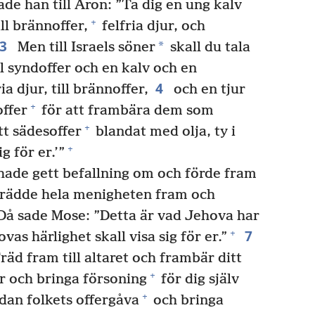
de han till Aron: ”Ta dig en ung kalv
+
ll brännoffer,
felfria djur, och
3
*
Men till Israels söner
skall du tala
ll syndoffer och en kalv och en
4
ia djur, till brännoffer,
och en tjur
+
offer
för att frambära dem som
+
tt sädesoffer
blandat med olja, ty i
+
 för er.’”
ade gett befallning om och förde fram
 trädde hela menigheten fram och
å sade Mose: ”Detta är vad Jehova har
7
+
ovas härlighet skall visa sig för er.”
äd fram till altaret och frambär ditt
+
r och bringa försoning
för dig själv
+
an folkets offergåva
och bringa