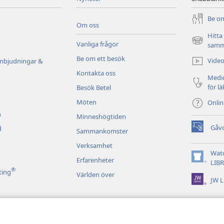
Be om
Om oss
Hitta
Vanliga frågor
(öppnar
samm
nytt
Be om ett besök
Video
inbjudningar &
fönster)
Kontakta oss
Medic
för l
Besök Betel
Möten
Onli
n
Minneshögtiden
Gåv
d
Sammankomster
(öppnar
nytt
Verksamhet
fönster)
Wat
Erfarenheter
(öppnar
LIB
®
nytt
ting
Världen över
JW L
fönster)