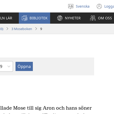
Svenska
Logga
Välj
(öp
språk
nyt
ELN LÄR
BIBLIOTEK
NYHETER
OM OSS
fön
03)
3 Moseboken
9
apitel
lade Mose till sig Aron och hans söner