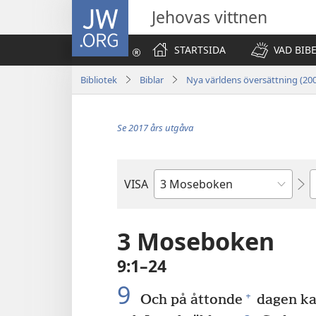
JW.ORG
Jehovas vittnen
STARTSIDA
VAD BIB
Bibliotek
Biblar
Nya världens översättning (20
Se 2017 års utgåva
K
VISA
Bibelbok
3 Moseboken
9:1–24
9
+
Och på åttonde
dagen kal