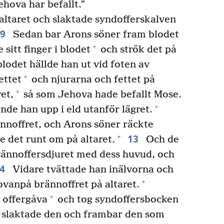
hova har befallt.”
 altaret och slaktade syndofferskalven
9
Sedan bar Arons söner fram blodet
+
sitt finger i blodet
och strök det på
lodet hällde han ut vid foten av
+
ettet
och njurarna och fettet på
+
et,
så som Jehova hade befallt Mose.
+
de han upp i eld utanför lägret.
nnoffret, och Arons söner räckte
13
+
 det runt om på altaret.
Och de
ännoffersdjuret med dess huvud, och
14
Vidare tvättade han inälvorna och
+
anpå brännoffret på altaret.
+
 offergåva
och tog syndoffersbocken
h slaktade den och frambar den som