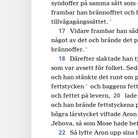
syndoffer på samma sätt som d
frambar han brännoffret och b
+
tillvägagångssättet.
17
Vidare frambar han säd
något av det och brände det 
+
brännoffer.
18
Därefter slaktade han 
som var avsett för folket. Se
och han stänkte det runt om p
+
fettstycken
och baggens fet
20
och fettet på levern,
lade
och han brände fettstyckena p
högra lårstycket viftade Aron 
Jehova, så som Mose hade bef
22
Så lyfte Aron upp sina 