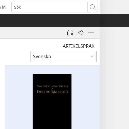
 in
pnar
Sök
t
ster)
ARTIKELSPRÅK