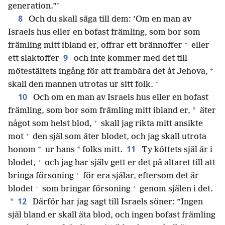
generation.”’
8
Och du skall säga till dem: ’Om en man av
Israels hus eller en bofast främling, som bor som
+
främling mitt ibland er, offrar ett brännoffer
eller
9
ett slaktoffer
och inte kommer med det till
+
mötestältets ingång för att frambära det åt Jehova,
+
skall den mannen utrotas ur sitt folk.
10
Och om en man av Israels hus eller en bofast
*
främling, som bor som främling mitt ibland er,
äter
+
något som helst blod,
skall jag rikta mitt ansikte
+
mot
den själ som äter blodet, och jag skall utrota
11
*
*
honom
ur hans
folks mitt.
Ty köttets själ är i
+
blodet,
och jag har själv gett er det på altaret till att
+
bringa försoning
för era själar, eftersom det är
+
+
blodet
som bringar försoning
genom själen i det.
12
*
Därför har jag sagt till Israels söner: ”Ingen
själ bland er skall äta blod, och ingen bofast främling