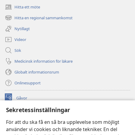
Hitta ett möte
(öppnar
nytt
Hitta en regional sammankomst
(öppnar
fönster)
nytt
Nytillagt
fönster)
Videor
Sök
Medicinsk information för läkare
Globalt informationsrum
Onlinesupport
Gåvor
(öppnar
nytt
Sekretessinställningar
fönster)
Watchtower ONLINE LIBRARY™
(öppnar
För att du ska få en så bra upplevelse som möjligt
nytt
®
JW Hub
använder vi cookies och liknande tekniker. En del
fönster)
(öppnar