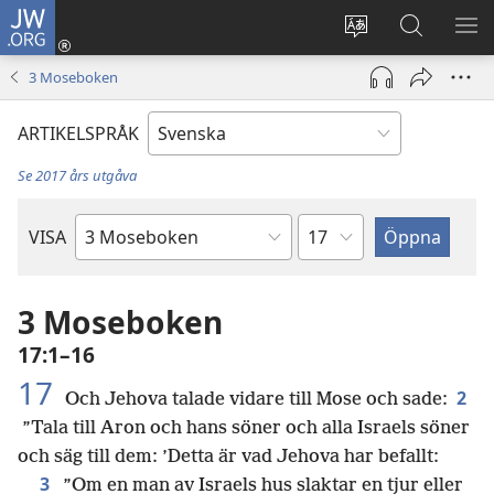
JW.ORG
Logga
in
Ändra
Sök
VIS
(öppnar
webbplatsens
på
ME
3 Moseboken
nytt
språk
jw.org
fönster)
ARTIKELSPRÅK
Se 2017 års utgåva
Kapitel
VISA
Bibelbok
3 Moseboken
17:1–16
17
2
Och Jehova talade vidare till Mose och sade:
”Tala till Aron och hans söner och alla Israels söner
och säg till dem: ’Detta är vad Jehova har befallt:
3
”Om en man av Israels hus slaktar en tjur eller