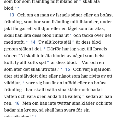
+
som bor som främling mitt ibland er
skall äta
+
blod.”
13
Och om en man av Israels söner eller en bofast
främling, som bor som främling mitt ibland er, under
jakt fångar ett vilt djur eller en fågel som får ätas,
+
skall han låta dess blod rinna ut
och täcka över det
+
14
*
med stoft.
Ty allt kötts själ
är dess blod
*
genom själen i det.
Därför har jag sagt till Israels
söner: ”Ni skall inte äta blodet av något som helst
+
*
kött, ty allt kötts själ
är dess blod.
Var och en
+
15
som äter det skall utrotas.”
Och varje själ som
äter ett självdött djur eller något som har rivits av ett
+
vilddjur,
vare sig han är en infödd eller en bofast
främling – han skall tvätta sina kläder och bada i
+
vatten och vara oren ända till kvällen;
sedan är han
16
ren.
Men om han inte tvättar sina kläder och inte
badar sin kropp, så skall han svara för sin
+