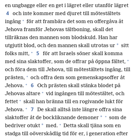
en ungbagge eller en get i lägret eller utanför lägret
4
och inte kommer med djuret till mötestältets
+
ingång
för att frambära det som en offergåva åt
Jehova framför Jehovas tältboning, skall det
tillräknas den mannen som blodskuld. Han har
*
utgjutit blod, och den mannen skall utrotas ur
sitt
+
5
folks mitt,
för att Israels söner skall komma
+
med sina slaktoffer, som de offrar på öppna fältet,
och föra dem till Jehova, till mötestältets ingång, till
+
prästen,
och offra dem som gemenskapsoffer åt
+
6
Jehova.
Och prästen skall stänka blodet på
+
Jehovas altare
vid ingången till mötestältet, och
+
fettet
skall han bränna till en rogivande lukt för
+
7
Jehova.
De skall alltså inte längre offra sina
+
*
slaktoffer åt de bockliknande demoner
som de
+
*
bedriver otukt
med.
Detta skall tjäna som en
stadga till oöverskådlig tid för er, i generation efter