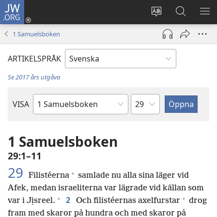
JW.ORG
Logga
in
Ändra
Sök
VIS
(öppnar
webbplatsens
på
ME
1 Samuelsboken
nytt
språk
jw.org
fönster)
ARTIKELSPRÅK
Se 2017 års utgåva
Kapitel
VISA
Bibelbok
1 Samuelsboken
29:1–11
29
+
Filistéerna
samlade nu alla sina läger vid
Afek, medan israeliterna var lägrade vid källan som
+
+
2
var i Jịsreel.
Och filistéernas axelfurstar
drog
fram med skaror på hundra och med skaror på