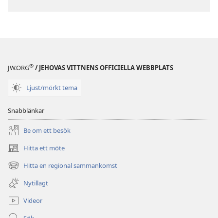
®
JW.ORG
/ JEHOVAS VITTNENS OFFICIELLA WEBBPLATS
Ljust/mörkt tema
Snabblänkar
Be om ett besök
Hitta ett möte
(öppnar
nytt
Hitta en regional sammankomst
(öppnar
fönster)
nytt
Nytillagt
fönster)
Videor
Sök