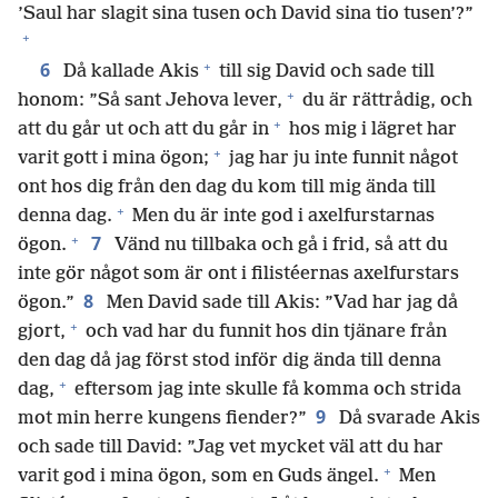
’Saul har slagit sina tusen och David sina tio tusen’?”
+
+
6
Då kallade Akis
till sig David och sade till
+
honom: ”Så sant Jehova lever,
du är rättrådig, och
+
att du går ut och att du går in
hos mig i lägret har
+
varit gott i mina ögon;
jag har ju inte funnit något
ont hos dig från den dag du kom till mig ända till
+
denna dag.
Men du är inte god i axelfurstarnas
+
7
ögon.
Vänd nu tillbaka och gå i frid, så att du
inte gör något som är ont i filistéernas axelfurstars
8
ögon.”
Men David sade till Akis: ”Vad har jag då
+
gjort,
och vad har du funnit hos din tjänare från
den dag då jag först stod inför dig ända till denna
+
dag,
eftersom jag inte skulle få komma och strida
9
mot min herre kungens fiender?”
Då svarade Akis
och sade till David: ”Jag vet mycket väl att du har
+
varit god i mina ögon, som en Guds ängel.
Men