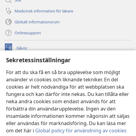
Medicinsk information för läkare
Globalt informationsrum
Onlinesupport
Gåvor
(öppnar
nytt
Sekretessinställningar
fönster)
Watchtower ONLINE LIBRARY™
(öppnar
För att du ska få en så bra upplevelse som möjligt
nytt
®
JW Hub
använder vi cookies och liknande tekniker. En del
fönster)
(öppnar
cookies är helt nödvändiga för att webbplatsen ska
nytt
®
JW Library
fönster)
fungera och kan därför inte nekas. Du kan tillåta eller
neka andra cookies som endast används för att
Watchtower Library
förbättra din användarupplevelse. Ingen av den
insamlade informationen kommer någonsin att säljas
eller användas för marknadsföring. Du kan läsa mer
om det här i
Global policy för användning av cookies