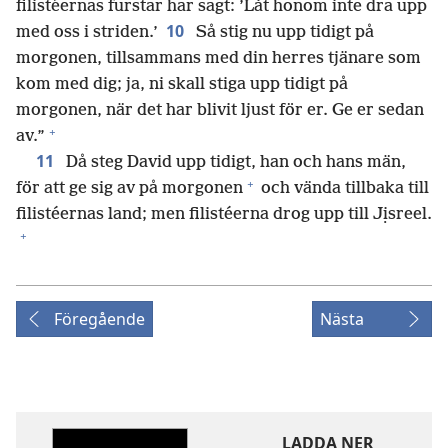
filistéernas furstar har sagt: ’Låt honom inte dra upp
10
med oss i striden.’
Så stig nu upp tidigt på
morgonen, tillsammans med din herres tjänare som
kom med dig; ja, ni skall stiga upp tidigt på
morgonen, när det har blivit ljust för er. Ge er sedan
+
av.”
11
Då steg David upp tidigt, han och hans män,
+
för att ge sig av på morgonen
och vända tillbaka till
filistéernas land; men filistéerna drog upp till Jịsreel.
+
Föregående
Nästa
LADDA NER