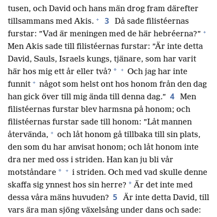
tusen, och David och hans män drog fram därefter
+
3
tillsammans med Akis.
Då sade filistéernas
+
furstar: ”Vad är meningen med de här hebréerna?”
Men Akis sade till filistéernas furstar: ”Är inte detta
David, Sauls, Israels kungs, tjänare, som har varit
+
*
här hos mig ett år eller två?
Och jag har inte
+
funnit
något som helst ont hos honom från den dag
4
han gick över till mig ända till denna dag.”
Men
filistéernas furstar blev harmsna på honom; och
filistéernas furstar sade till honom: ”Låt mannen
+
återvända,
och låt honom gå tillbaka till sin plats,
den som du har anvisat honom; och låt honom inte
dra ner med oss i striden. Han kan ju bli vår
+
*
motståndare
i striden. Och med vad skulle denne
*
skaffa sig ynnest hos sin herre?
Är det inte med
5
dessa våra mäns huvuden?
Är inte detta David, till
vars ära man sjöng växelsång under dans och sade: