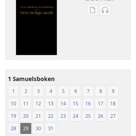
Valmöjligheter
Valmöjlighet
för
för
nerladdning
nerladdning
av
av
publikationer
ljud
Nya
Nya
världens
världens
översättning
översättning
av
av
1 Samuelsboken
Den
Den
heliga
heliga
1
2
3
4
5
6
7
8
9
skrift
skrift
(2003)
(2003)
10
11
12
13
14
15
16
17
18
19
20
21
22
23
24
25
26
27
28
29
30
31