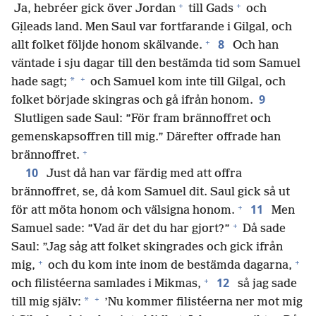
+
+
Ja, hebréer gick över Jordan
till Gads
och
Gịleads land. Men Saul var fortfarande i Gilgal, och
+
8
allt folket följde honom skälvande.
Och han
väntade i sju dagar till den bestämda tid som Samuel
+
*
hade sagt;
och Samuel kom inte till Gilgal, och
9
folket började skingras och gå ifrån honom.
Slutligen sade Saul: ”För fram brännoffret och
gemenskapsoffren till mig.” Därefter offrade han
+
brännoffret.
10
Just då han var färdig med att offra
brännoffret, se, då kom Samuel dit. Saul gick så ut
+
11
för att möta honom och välsigna honom.
Men
+
Samuel sade: ”Vad är det du har gjort?”
Då sade
Saul: ”Jag såg att folket skingrades och gick ifrån
+
+
mig,
och du kom inte inom de bestämda dagarna,
+
12
och filistéerna samlades i Mikmas,
så jag sade
+
*
till mig själv:
’Nu kommer filistéerna ner mot mig