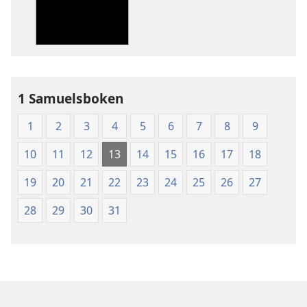
av
av
publikationer
ljud
Nya
Nya
världens
världens
översättning
översättning
av
av
1 Samuelsboken
Den
Den
heliga
heliga
1
2
3
4
5
6
7
8
9
skrift
skrift
(2003)
(2003)
10
11
12
13
14
15
16
17
18
19
20
21
22
23
24
25
26
27
28
29
30
31