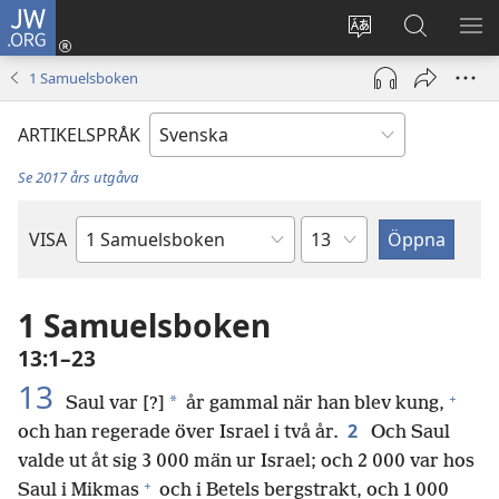
JW.ORG
Logga
in
Ändra
Sök
VIS
(öppnar
webbplatsens
på
ME
1 Samuelsboken
nytt
språk
jw.org
fönster)
ARTIKELSPRÅK
Se 2017 års utgåva
Kapitel
VISA
Bibelbok
1 Samuelsboken
13:1–23
13
+
*
Saul var [?]
år gammal när han blev kung,
2
och han regerade över Israel i två år.
Och Saul
valde ut åt sig 3 000 män ur Israel; och 2 000 var hos
+
Saul i Mikmas
och i Betels bergstrakt, och 1 000