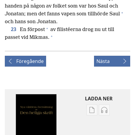
handen på någon av folket som var hos Saul och
+
Jonatan; men det fanns vapen som tillhörde Saul
och hans son Jonatan.
+
23
En förpost
av filistéerna drog nu ut till
+
passet vid Mikmas.
Föregående
Nästa
LADDA NER
Valmöjligheter
Valmöjlighet
för
för
nerladdning
nerladdning