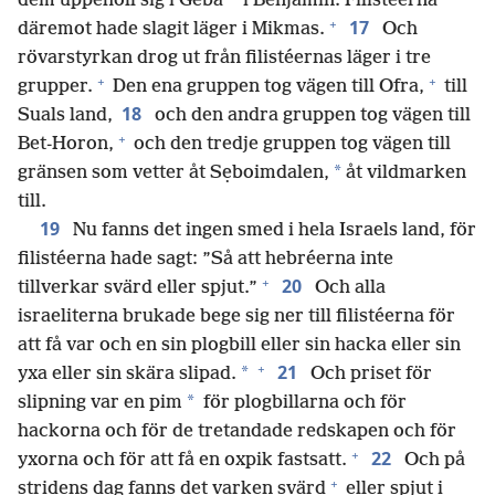
dem uppehöll sig i Geba
i Benjamin. Filistéerna
+
17
däremot hade slagit läger i Mikmas.
Och
rövarstyrkan drog ut från filistéernas läger i tre
+
+
grupper.
Den ena gruppen tog vägen till Ofra,
till
18
Suals land,
och den andra gruppen tog vägen till
+
Bet-Horon,
och den tredje gruppen tog vägen till
*
gränsen som vetter åt Sẹboimdalen,
åt vildmarken
till.
19
Nu fanns det ingen smed i hela Israels land, för
filistéerna hade sagt: ”Så att hebréerna inte
+
20
tillverkar svärd eller spjut.”
Och alla
israeliterna brukade bege sig ner till filistéerna för
att få var och en sin plogbill eller sin hacka eller sin
+
21
*
yxa eller sin skära slipad.
Och priset för
*
slipning var en pim
för plogbillarna och för
hackorna och för de tretandade redskapen och för
+
22
yxorna och för att få en oxpik fastsatt.
Och på
+
stridens dag fanns det varken svärd
eller spjut i