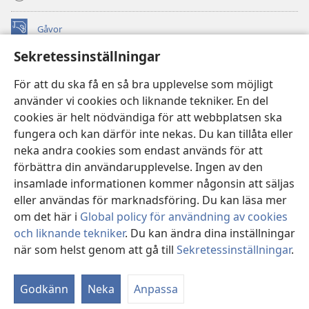
Gåvor
(öppnar
nytt
Sekretessinställningar
fönster)
Watchtower ONLINE LIBRARY™
(öppnar
För att du ska få en så bra upplevelse som möjligt
nytt
®
JW Hub
använder vi cookies och liknande tekniker. En del
fönster)
(öppnar
cookies är helt nödvändiga för att webbplatsen ska
nytt
®
JW Library
fönster)
fungera och kan därför inte nekas. Du kan tillåta eller
neka andra cookies som endast används för att
Watchtower Library
förbättra din användarupplevelse. Ingen av den
insamlade informationen kommer någonsin att säljas
eller användas för marknadsföring. Du kan läsa mer
om det här i
Global policy för användning av cookies
Copyright
© 2026 Watch Tower Bible and Tract Society of Pennsylvania.
och liknande tekniker
. Du kan ändra dina inställningar
ANVÄNDARVILLKOR
|
SEKRETESSPOLICY
|
när som helst genom att gå till
Sekretessinställningar
.
Vi
SEKRETESSINSTÄLLNINGAR
in
Godkänn
Neka
Anpassa