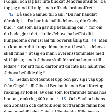
i Gilgal, och jag har inte blidkat Jehovas ansikte.’ Då
+
tog jag mod till mig
och offrade brännoffret.”
13
Då sade Samuel till Saul: ”Du har handlat
+
dåraktigt.
Du har inte hållit Jehovas, din Guds,
+
+
bud,
det som han gav dig befallning om,
för om
du hade gjort det, skulle Jehova ha befäst ditt
14
kungadöme över Israel till oöverskådlig tid.
Men
+
nu kommer ditt kungadöme inte att bestå.
Jehova
*
skall finna
åt sig en man i överensstämmelse med
+
sitt hjärta;
och Jehova skall förordna honom till
+
ledare
för sitt folk, därför att du inte har hållit vad
+
Jehova befallde dig.”
15
Sedan bröt Samuel upp och gav sig i väg upp
*
från Gilgal
till Gịbea i Benjamin, och Saul företog
räkning av folket, av dem som fortfarande fanns hos
+
16
honom, omkring 600 man.
Och Saul och hans
son Jonatan och det folk som fortfarande fanns hos
+