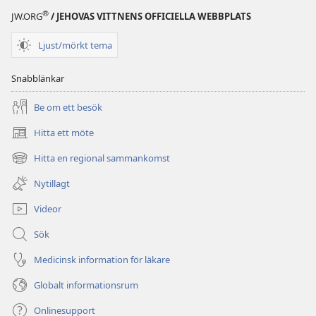
®
JW.ORG
/ JEHOVAS VITTNENS OFFICIELLA WEBBPLATS
Ljust/mörkt tema
Snabblänkar
Be om ett besök
Hitta ett möte
(öppnar
nytt
Hitta en regional sammankomst
(öppnar
fönster)
nytt
Nytillagt
fönster)
Videor
Sök
Medicinsk information för läkare
Globalt informationsrum
Onlinesupport