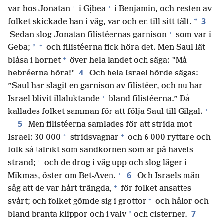
+
+
var hos Jonatan
i Gịbea
i Benjamin, och resten av
3
*
folket skickade han i väg, var och en till sitt tält.
+
Sedan slog Jonatan filistéernas garnison
som var i
+
*
Geba;
och filistéerna fick höra det. Men Saul lät
+
blåsa i hornet
över hela landet och säga: ”Må
4
hebréerna höra!”
Och hela Israel hörde sägas:
”Saul har slagit en garnison av filistéer, och nu har
+
Israel blivit illaluktande
bland filistéerna.” Då
+
kallades folket samman för att följa Saul till Gilgal.
5
Men filistéerna samlades för att strida mot
+
*
Israel: 30 000
stridsvagnar
och 6 000 ryttare och
folk så talrikt som sandkornen som är på havets
+
strand;
och de drog i väg upp och slog läger i
+
6
Mikmas, öster om Bet-Aven.
Och Israels män
+
såg att de var hårt trängda,
för folket ansattes
+
svårt; och folket gömde sig i grottor
och hålor och
7
*
bland branta klippor och i valv
och cisterner.