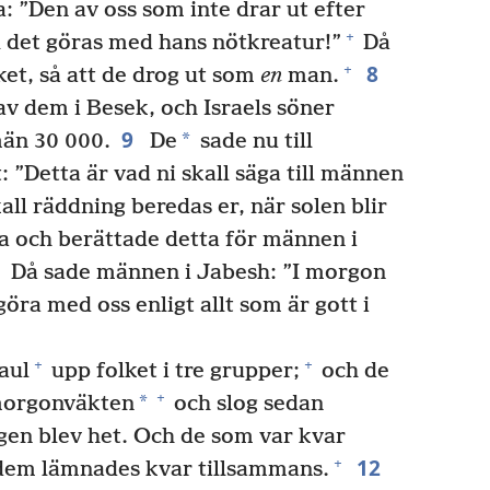
: ”Den av oss som inte drar ut efter
+
l det göras med hans nötkreatur!”
Då
8
+
ket, så att de drog ut som
en
man.
v dem i Besek, och Israels söner
9
*
män 30 000.
De
sade nu till
Detta är vad ni skall säga till männen
all räddning beredas er, när solen blir
och berättade detta för männen i
Då sade männen i Jabesh: ”I morgon
 göra med oss enligt allt som är gott i
+
+
aul
upp folket i tre grupper;
och de
+
*
r morgonväkten
och slog sedan
agen blev het. Och de som var kvar
12
+
v dem lämnades kvar tillsammans.