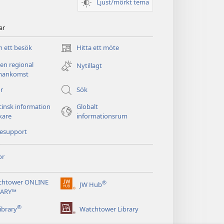
Ljust/mörkt tema
ar
 ett besök
Hitta ett möte
(öppnar
nytt
 en regional
Nytillagt
fönster)
ankomst
r
Sök
insk information
Globalt
äkare
informationsrum
nesupport
or
chtower ONLINE
®
JW Hub
(öppnar
RARY™
nytt
®
fönster)
ibrary
Watchtower Library