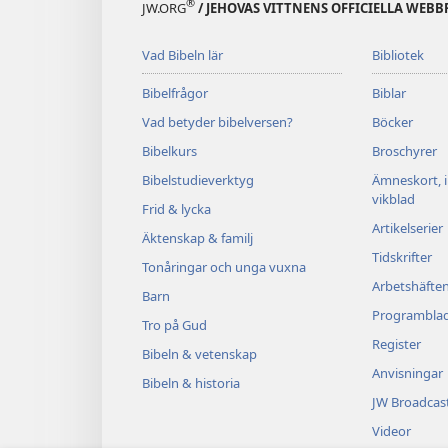
®
JW.ORG
/ JEHOVAS VITTNENS OFFICIELLA WEBB
Vad Bibeln lär
Bibliotek
Bibelfrågor
Biblar
Vad betyder bibelversen?
Böcker
Bibelkurs
Broschyrer
Bibelstudieverktyg
Ämneskort, 
vikblad
Frid & lycka
Artikelserier
Äktenskap & familj
Tidskrifter
Tonåringar och unga vuxna
Arbetshäfte
Barn
Programbla
Tro på Gud
Register
Bibeln & vetenskap
Anvisningar
Bibeln & historia
JW Broadcas
Videor