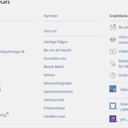
PLATS
Nyheter
Snabblänk
Be om
Om oss
Hitta
Vanliga frågor
(öppnar
samm
nytt
Be om ett besök
Video
inbjudningar &
fönster)
Kontakta oss
Medic
för l
Besök Betel
Möten
Onli
n
Minneshögtiden
Gåv
d
Sammankomster
(öppnar
nytt
Verksamhet
fönster)
Wat
Erfarenheter
(öppnar
LIB
®
nytt
ting
Världen över
JW L
fönster)