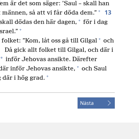
em är det som säger: ’Saul – skall han
13
+
 männen, så att vi får döda dem.”
+
skall dödas den här dagen,
för i dag
+
srael.”
+
olket: ”Kom, låt oss gå till Gilgal
och
5
Då gick allt folket till Gilgal, och där i
*
inför Jehovas ansikte. Därefter
+
är inför Jehovas ansikte,
och Saul
+
 där i hög grad.
Nästa