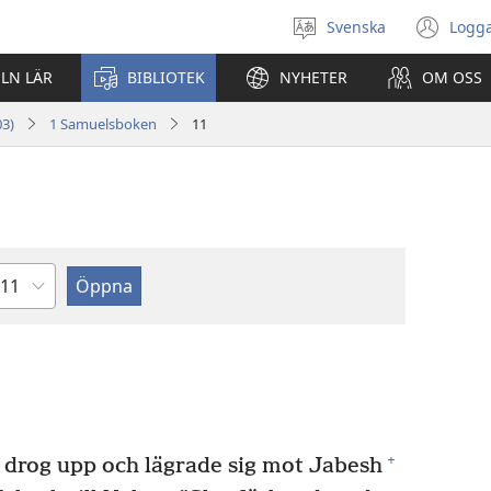
Svenska
Logga
Välj
(öp
språk
nyt
ELN LÄR
BIBLIOTEK
NYHETER
OM OSS
fön
03)
1 Samuelsboken
11
apitel
+
drog upp och lägrade sig mot Jabesh