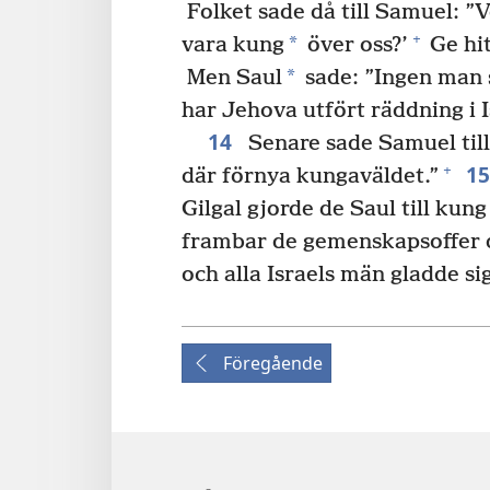
Folket sade då till Samuel: ”V
+
*
vara kung
över oss?’
Ge hit
*
Men Saul
sade: ”Ingen man 
har Jehova utfört räddning i I
14
Senare sade Samuel till f
1
+
där förnya kungaväldet.”
Gilgal gjorde de Saul till kung
frambar de gemenskapsoffer d
och alla Israels män gladde sig
Föregående