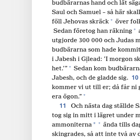
budbärarnas hand och lät säga
Saul och Samuel – så här skal
+
föll Jehovas skräck
över fol
+
Sedan företog han räkning
a
utgjorde 300 000 och Judas 
budbärarna som hade kommit: ”
i Jabesh i Gịlead: ’I morgon sk
+
het.’”
Sedan kom budbärarna 
10
Jabesh, och de gladde sig.
kommer vi ut till er; då får ni
+
era ögon.”
11
Och nästa dag ställde S
tog sig in mitt i lägret unde
+
*
ammoniterna
ända tills d
skingrades, så att inte två a