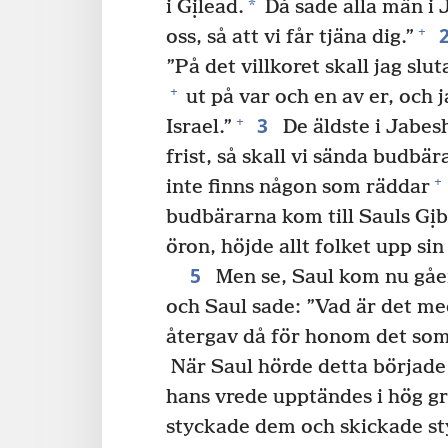
*
i Gịlead.
Då sade alla män i 
+
oss, så att vi får tjäna dig.”
”På det villkoret skall jag slu
+
ut på var och en av er, och j
3
+
Israel.”
De äldste i Jabesh
frist, så skall vi sända budbär
+
inte finns någon som räddar
budbärarna kom till Sauls Gị
öron, höjde allt folket upp sin
5
Men se, Saul kom nu gå
och Saul sade: ”Vad är det me
återgav då för honom det som
När Saul hörde detta börjad
hans vrede upptändes i hög gr
styckade dem och skickade sty