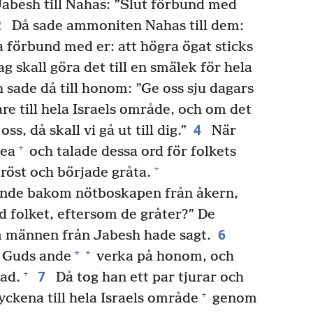
Jabesh till Nahas: ”Slut förbund med
2
Då sade ammoniten Nahas till dem:
ta förbund med er: att högra ögat sticks
ag skall göra det till en smälek för hela
 sade då till honom: ”Ge oss sju dagars
are till hela Israels område, och om det
4
oss, då skall vi gå ut till dig.”
När
+
bea
och talade dessa ord för folkets
+
 röst och började gråta.
ende bakom nötboskapen från åkern,
d folket, eftersom de gråter?” De
6
 männen från Jabesh hade sagt.
+
*
e Guds ande
verka på honom, och
7
+
ad.
Då tog han ett par tjurar och
+
ckena till hela Israels område
genom