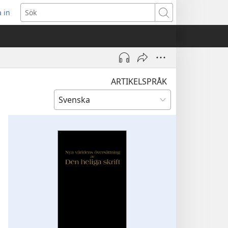
 in
pnar
Sök
t
ster)
ARTIKELSPRÅK