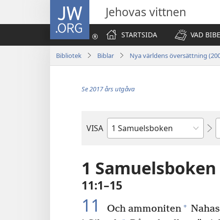
JW.ORG
Jehovas vittnen
STARTSIDA
VAD BIB
Bibliotek
Biblar
Nya världens översättning (20
Se 2017 års utgåva
K
VISA
Bibelbok
1 Samuelsboken
11:1–15
11
+
Och ammoniten
Nahas 