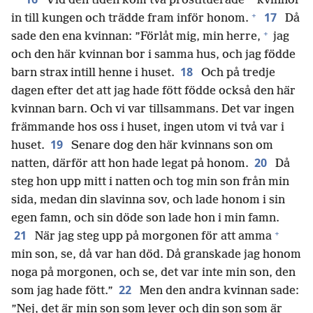
Vid den tiden kom två prostituerade
kvinnor
+
17
in till kungen och trädde fram inför honom.
Då
+
sade den ena kvinnan: ”Förlåt mig, min herre,
jag
och den här kvinnan bor i samma hus, och jag födde
18
barn strax intill henne i huset.
Och på tredje
dagen efter det att jag hade fött födde också den här
kvinnan barn. Och vi var tillsammans. Det var ingen
främmande hos oss i huset, ingen utom vi två var i
19
huset.
Senare dog den här kvinnans son om
20
natten, därför att hon hade legat på honom.
Då
steg hon upp mitt i natten och tog min son från min
sida, medan din slavinna sov, och lade honom i sin
egen famn, och sin döde son lade hon i min famn.
+
21
När jag steg upp på morgonen för att amma
min son, se, då var han död. Då granskade jag honom
noga på morgonen, och se, det var inte min son, den
22
som jag hade fött.”
Men den andra kvinnan sade:
”Nej, det är min son som lever och din son som är