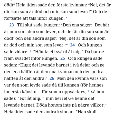
död!” Hela tiden sade den första kvinnan: ”Nej, det är
din son som är död och min son som lever!” Och de
+
fortsatte att tala inför kungen.
23
Till slut sade kungen: ”Den ena säger: ’Det här
är min son, den som lever, och det är din son som är
död!’ och den andra säger: ’Nej, det är din son som
24
är död och min son som lever!’”
Och kungen
+
sade vidare:
”Hämta ett svärd åt mig.” Då bar de
25
fram svärdet inför kungen.
Och kungen sade
sedan: ”Hugg det levande barnet i två delar och ge
den ena hälften åt den ena kvinnan och den andra
26
hälften åt den andra.”
Men den kvinna vars son
var den som levde sade då till kungen (för hennes
+
+
innersta känslor
för sonen uppväcktes,
så hon
+
sade): ”Förlåt mig,
min herre! Ge henne det
levande barnet. Döda honom inte på några villkor.”
Hela tiden sade den andra kvinnan: ”Han skall