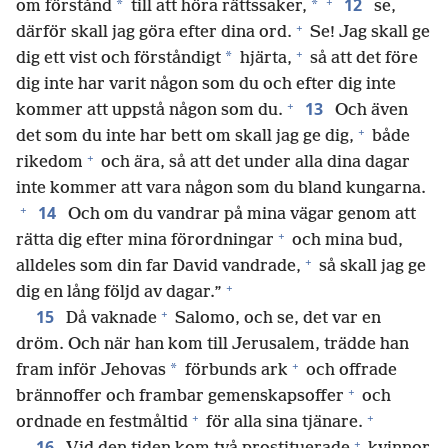
+
12
*
*
om förstånd
till att höra rättssaker,
se,
+
därför skall jag göra efter dina ord.
Se! Jag skall ge
+
*
dig ett vist och förståndigt
hjärta,
så att det före
dig inte har varit någon som du och efter dig inte
+
13
kommer att uppstå någon som du.
Och även
+
det som du inte har bett om skall jag ge dig,
både
+
rikedom
och ära, så att det under alla dina dagar
inte kommer att vara någon som du bland kungarna.
+
14
Och om du vandrar på mina vägar genom att
+
rätta dig efter mina förordningar
och mina bud,
+
alldeles som din far David vandrade,
så skall jag ge
+
dig en lång följd av dagar.”
+
15
Då vaknade
Salomo, och se, det var en
dröm. Och när han kom till Jerusalem, trädde han
+
*
fram inför Jehovas
förbunds ark
och offrade
+
brännoffer och frambar gemenskapsoffer
och
+
+
ordnade en festmåltid
för alla sina tjänare.
+
16