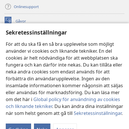
Onlinesupport
Gåvor
(öppnar
nytt
Sekretessinställningar
fönster)
Watchtower ONLINE LIBRARY™
(öppnar
För att du ska få en så bra upplevelse som möjligt
nytt
®
JW Hub
använder vi cookies och liknande tekniker. En del
fönster)
(öppnar
cookies är helt nödvändiga för att webbplatsen ska
nytt
®
JW Library
fönster)
fungera och kan därför inte nekas. Du kan tillåta eller
neka andra cookies som endast används för att
Watchtower Library
förbättra din användarupplevelse. Ingen av den
insamlade informationen kommer någonsin att säljas
eller användas för marknadsföring. Du kan läsa mer
om det här i
Global policy för användning av cookies
Copyright
© 2026 Watch Tower Bible and Tract Society of Pennsylvania.
och liknande tekniker
. Du kan ändra dina inställningar
ANVÄNDARVILLKOR
|
SEKRETESSPOLICY
|
när som helst genom att gå till
Sekretessinställningar
.
Vi
SEKRETESSINSTÄLLNINGAR
in