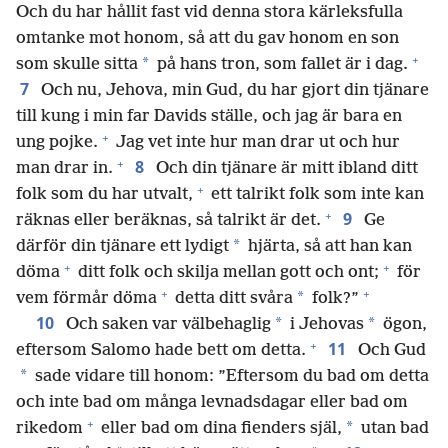
Och du har hållit fast vid denna stora kärleksfulla
omtanke mot honom, så att du gav honom en son
+
*
som skulle sitta
på hans tron, som fallet är i dag.
7
Och nu, Jehova, min Gud, du har gjort din tjänare
till kung i min far Davids ställe, och jag är bara en
+
ung pojke.
Jag vet inte hur man drar ut och hur
+
8
man drar in.
Och din tjänare är mitt ibland ditt
+
folk som du har utvalt,
ett talrikt folk som inte kan
+
9
räknas eller beräknas, så talrikt är det.
Ge
*
därför din tjänare ett lydigt
hjärta, så att han kan
+
+
döma
ditt folk och skilja mellan gott och ont;
för
+
+
*
vem förmår döma
detta ditt svåra
folk?”
10
*
*
Och saken var välbehaglig
i Jehovas
ögon,
+
11
eftersom Salomo hade bett om detta.
Och Gud
*
sade vidare till honom: ”Eftersom du bad om detta
och inte bad om många levnadsdagar eller bad om
+
*
rikedom
eller bad om dina fienders själ,
utan bad