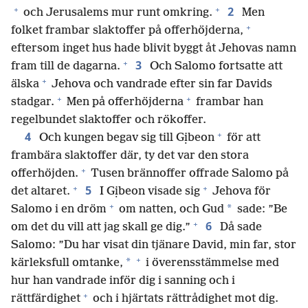
+
+
2
och Jerusalems mur runt omkring.
Men
+
folket frambar slaktoffer på offerhöjderna,
eftersom inget hus hade blivit byggt åt Jehovas namn
+
3
fram till de dagarna.
Och Salomo fortsatte att
+
älska
Jehova och vandrade efter sin far Davids
+
+
stadgar.
Men på offerhöjderna
frambar han
regelbundet slaktoffer och rökoffer.
+
4
Och kungen begav sig till Gịbeon
för att
frambära slaktoffer där, ty det var den stora
+
offerhöjden.
Tusen brännoffer offrade Salomo på
+
+
5
det altaret.
I Gịbeon visade sig
Jehova för
+
*
Salomo i en dröm
om natten, och Gud
sade: ”Be
+
6
om det du vill att jag skall ge dig.”
Då sade
Salomo: ”Du har visat din tjänare David, min far, stor
+
*
kärleksfull omtanke,
i överensstämmelse med
hur han vandrade inför dig i sanning och i
+
rättfärdighet
och i hjärtats rättrådighet mot dig.