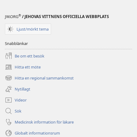
®
JW.ORG
/ JEHOVAS VITTNENS OFFICIELLA WEBBPLATS
Ljust/mörkt tema
Snabblänkar
Be om ett besök
Hitta ett möte
(öppnar
nytt
Hitta en regional sammankomst
(öppnar
fönster)
nytt
Nytillagt
fönster)
Videor
Sök
Medicinsk information för läkare
Globalt informationsrum