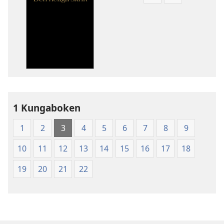
Valmöjligheter
Valmöjlighet
för
för
nerladdning
nerladdning
av
av
publikationer
ljud
Nya
Nya
världens
världens
översättning
översättning
av
av
1 Kungaboken
Den
Den
heliga
heliga
1
2
3
4
5
6
7
8
9
skrift
skrift
(2003)
(2003)
10
11
12
13
14
15
16
17
18
19
20
21
22