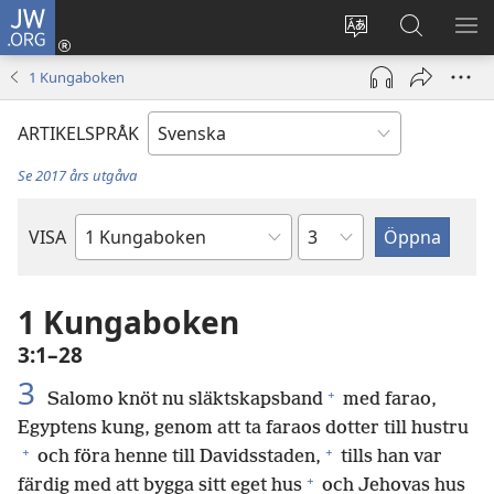
JW.ORG
Logga
in
Ändra
Sök
VIS
(öppnar
webbplatsens
på
ME
1 Kungaboken
nytt
språk
jw.org
fönster)
ARTIKELSPRÅK
Se 2017 års utgåva
Kapitel
VISA
Bibelbok
1 Kungaboken
3:1–28
3
+
Salomo knöt nu släktskapsband
med farao,
Egyptens kung, genom att ta faraos dotter till hustru
+
+
och föra henne till Davidsstaden,
tills han var
+
färdig med att bygga sitt eget hus
och Jehovas hus