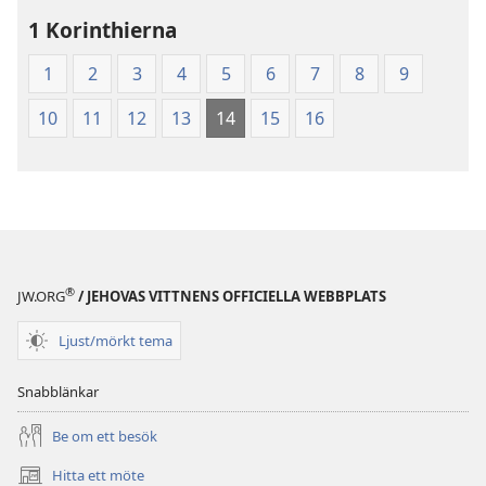
av
av
1 Korinthierna
Den
Den
heliga
heliga
1
2
3
4
5
6
7
8
9
skrift
skrift
(2003)
(2003)
10
11
12
13
14
15
16
®
JW.ORG
/ JEHOVAS VITTNENS OFFICIELLA WEBBPLATS
Ljust/mörkt tema
Snabblänkar
Be om ett besök
Hitta ett möte
(öppnar