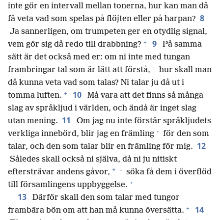
inte gör en intervall mellan tonerna, hur kan man då
8
få veta vad som spelas på flöjten eller på harpan?
Ja sannerligen, om trumpeten ger en otydlig signal,
+
9
vem gör sig då redo till drabbning?
På samma
sätt är det också med er: om ni inte med tungan
+
frambringar tal som är lätt att förstå,
hur skall man
då kunna veta vad som talas? Ni talar ju då ut i
+
10
tomma luften.
Må vara att det finns så många
slag av språkljud i världen, och ändå är inget slag
11
utan mening.
Om jag nu inte förstår språkljudets
+
verkliga innebörd, blir jag en främling
för den som
12
talar, och den som talar blir en främling för mig.
Således skall också ni själva, då ni ju nitiskt
+
*
eftersträvar andens gåvor,
söka få dem i överflöd
+
till församlingens uppbyggelse.
13
Därför skall den som talar med tungor
+
14
frambära bön om att han må kunna översätta.