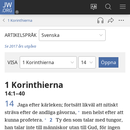
JW.ORG
Logga
in
Ändra
Sök
VIS
(öppnar
webbplatsens
på
ME
1 Korinthierna
nytt
språk
jw.org
fönster)
ARTIKELSPRÅK
Se 2017 års utgåva
Kapitel
VISA
Bibelbok
1 Korinthierna
14:1–40
14
Jaga efter kärleken; fortsätt likväl att nitiskt
+
sträva efter de andliga gåvorna,
men helst efter att
+
2
kunna profetera.
Ty den som talar med tungor,
han talar inte till människor utan till Gud, för ingen