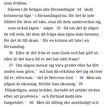
+
utan fridens.
34
Såsom i de heligas alla församlingar
skall
+
kvinnorna tiga
i församlingarna, för det är inte
tillåtet för dem att tala, utan låt dem underordna sig,
+
+
35
som också lagen
säger.
Så om det är något
de vill veta, låt dem då fråga sina egna män hemma,
+
för det är till skam
för en kvinna att tala i en
församling.
+
36
Eller är det från er som Guds ord har gått ut,
eller är det bara till er det har nått fram?
37
Om någon menar sig vara profet eller ha fått
*
anden som gåva,
må han då erkänna det jag skriver
+
38
*
till er, eftersom
det är Herrens bud.
Men om
39
någon är okunnig, förblir han okunnig.
Följaktligen, mina bröder, fortsätt att nitiskt sträva
+
efter att profetera
och förbjud ändå inte
+
40
tungotalet.
Men låt allting ske anständigt och