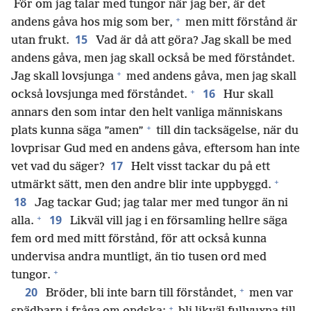
För om jag talar med tungor när jag ber, är det
+
andens gåva hos mig som ber,
men mitt förstånd är
15
utan frukt.
Vad är då att göra? Jag skall be med
andens gåva, men jag skall också be med förståndet.
+
Jag skall lovsjunga
med andens gåva, men jag skall
+
16
också lovsjunga med förståndet.
Hur skall
annars den som intar den helt vanliga människans
+
plats kunna säga ”amen”
till din tacksägelse, när du
lovprisar Gud med en andens gåva, eftersom han inte
17
vet vad du säger?
Helt visst tackar du på ett
+
utmärkt sätt, men den andre blir inte uppbyggd.
18
Jag tackar Gud; jag talar mer med tungor än ni
+
19
alla.
Likväl vill jag i en församling hellre säga
fem ord med mitt förstånd, för att också kunna
undervisa andra muntligt, än tio tusen ord med
+
tungor.
+
20
Bröder, bli inte barn till förståndet,
men var
+