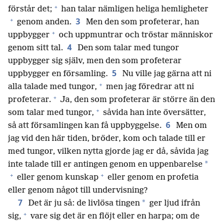
+
förstår det;
han talar nämligen heliga hemligheter
+
3
genom anden.
Men den som profeterar, han
+
uppbygger
och uppmuntrar och tröstar människor
4
genom sitt tal.
Den som talar med tungor
uppbygger sig själv, men den som profeterar
5
uppbygger en församling.
Nu ville jag gärna att ni
+
alla talade med tungor,
men jag föredrar att ni
+
profeterar.
Ja, den som profeterar är större än den
+
som talar med tungor,
såvida han inte översätter,
6
så att församlingen kan få uppbyggelse.
Men om
jag vid den här tiden, bröder, kom och talade till er
med tungor, vilken nytta gjorde jag er då, såvida jag
*
inte talade till er antingen genom en uppenbarelse
+
+
eller genom kunskap
eller genom en profetia
eller genom något till undervisning?
7
*
Det är ju så: de livlösa tingen
ger ljud ifrån
+
sig,
vare sig det är en flöjt eller en harpa; om de