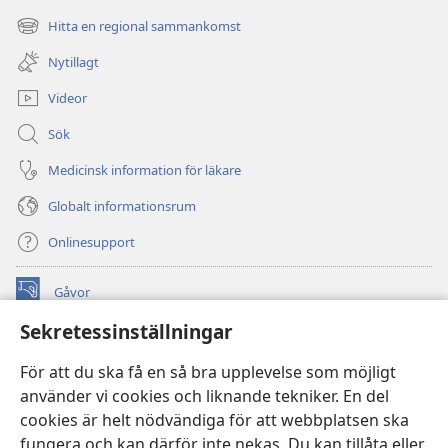
nytt
Hitta en regional sammankomst
(öppnar
fönster)
nytt
Nytillagt
fönster)
Videor
Sök
Medicinsk information för läkare
Globalt informationsrum
Onlinesupport
Gåvor
(öppnar
nytt
Sekretessinställningar
fönster)
Watchtower ONLINE LIBRARY™
(öppnar
För att du ska få en så bra upplevelse som möjligt
nytt
®
JW Hub
använder vi cookies och liknande tekniker. En del
fönster)
(öppnar
cookies är helt nödvändiga för att webbplatsen ska
nytt
®
JW Library
fönster)
fungera och kan därför inte nekas. Du kan tillåta eller