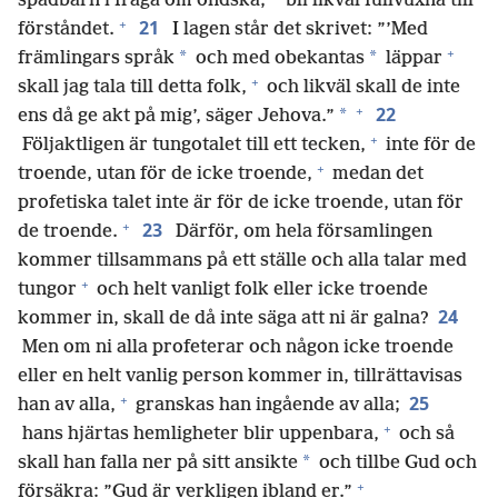
spädbarn i fråga om ondska;
bli likväl fullvuxna till
+
21
förståndet.
I lagen står det skrivet: ”’Med
+
*
*
främlingars språk
och med obekantas
läppar
+
skall jag tala till detta folk,
och likväl skall de inte
+
22
*
ens då ge akt på mig’, säger Jehova.”
+
Följaktligen är tungotalet till ett tecken,
inte för de
+
troende, utan för de icke troende,
medan det
profetiska talet inte är för de icke troende, utan för
+
23
de troende.
Därför, om hela församlingen
kommer tillsammans på ett ställe och alla talar med
+
tungor
och helt vanligt folk eller icke troende
24
kommer in, skall de då inte säga att ni är galna?
Men om ni alla profeterar och någon icke troende
eller en helt vanlig person kommer in, tillrättavisas
+
25
han av alla,
granskas han ingående av alla;
+
hans hjärtas hemligheter blir uppenbara,
och så
*
skall han falla ner på sitt ansikte
och tillbe Gud och
+
försäkra: ”Gud är verkligen ibland er.”