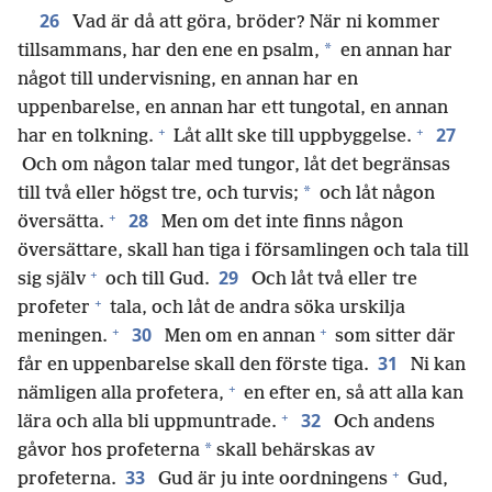
26
Vad är då att göra, bröder? När ni kommer
*
tillsammans, har den ene en psalm,
en annan har
något till undervisning, en annan har en
uppenbarelse, en annan har ett tungotal, en annan
+
+
27
har en tolkning.
Låt allt ske till uppbyggelse.
Och om någon talar med tungor, låt det begränsas
*
till två eller högst tre, och turvis;
och låt någon
+
28
översätta.
Men om det inte finns någon
översättare, skall han tiga i församlingen och tala till
+
29
sig själv
och till Gud.
Och låt två eller tre
+
profeter
tala, och låt de andra söka urskilja
+
+
30
meningen.
Men om en annan
som sitter där
31
får en uppenbarelse skall den förste tiga.
Ni kan
+
nämligen alla profetera,
en efter en, så att alla kan
+
32
lära och alla bli uppmuntrade.
Och andens
*
gåvor hos profeterna
skall behärskas av
+
33
profeterna.
Gud är ju inte oordningens
Gud,