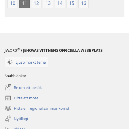
(2003)
(2003)
10
11
12
13
14
15
16
®
JW.ORG
/ JEHOVAS VITTNENS OFFICIELLA WEBBPLATS
Ljust/mörkt tema
Snabblänkar
Be om ett besök
Hitta ett möte
(öppnar
nytt
Hitta en regional sammankomst
(öppnar
fönster)
nytt
Nytillagt
fönster)
Videor