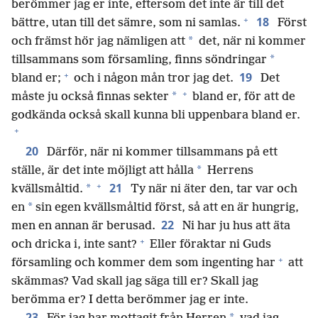
berömmer jag er inte, eftersom det inte är till det
+
18
bättre, utan till det sämre, som ni samlas.
Först
*
och främst hör jag nämligen att
det, när ni kommer
*
tillsammans som församling, finns söndringar
+
19
bland er;
och i någon mån tror jag det.
Det
+
*
måste ju också finnas sekter
bland er, för att de
godkända också skall kunna bli uppenbara bland er.
+
20
Därför, när ni kommer tillsammans på ett
*
ställe, är det inte möjligt att hålla
Herrens
+
21
*
kvällsmåltid.
Ty när ni äter den, tar var och
*
en
sin egen kvällsmåltid först, så att en är hungrig,
22
men en annan är berusad.
Ni har ju hus att äta
+
och dricka i, inte sant?
Eller föraktar ni Guds
+
församling och kommer dem som ingenting har
att
skämmas? Vad skall jag säga till er? Skall jag
berömma er? I detta berömmer jag er inte.
23