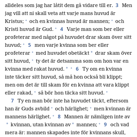
3
alldeles som jag har låtit dem gå vidare till er.
Men
jag vill att ni skall veta att varje mans huvud är
+
+
Kristus;
och en kvinnas huvud är mannen;
och
+
4
Kristi huvud är Gud.
Varje man som ber eller
profeterar med något på huvudet drar skam över sitt
+
5
huvud;
men varje kvinna som ber eller
+
*
profeterar
med huvudet obetäckt
drar skam över
+
sitt huvud,
ty det är detsamma som om hon var en
+
6
*
kvinna med rakat huvud.
Ty om en kvinna
inte täcker sitt huvud, så må hon också bli klippt;
men om det är till skam för en kvinna att vara klippt
+
+
eller rakad,
så bör hon täcka sitt huvud.
7
Ty en man bör inte ha huvudet täckt, eftersom
+
+
han är Guds avbild
och härlighet;
men kvinnan är
+
8
mannens härlighet.
Mannen är nämligen inte av
+
9
*
*
kvinnan, utan kvinnan av
mannen;
och vad
mera är: mannen skapades inte för kvinnans skull,