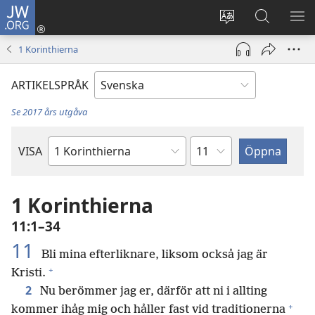
JW.ORG
Logga
in
Ändra
Sök
VIS
(öppnar
webbplatsens
på
ME
1 Korinthierna
nytt
språk
jw.org
fönster)
ARTIKELSPRÅK
Se 2017 års utgåva
Kapitel
VISA
Bibelbok
1 Korinthierna
11:1–34
11
Bli mina efterliknare, liksom också jag är
+
Kristi.
2
Nu berömmer jag er, därför att ni i allting
+
kommer ihåg mig och håller fast vid traditionerna