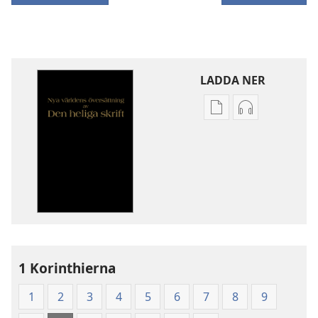
LADDA NER
Valmöjligheter
Valmöjlighet
för
för
nerladdning
nerladdning
av
av
publikationer
ljud
Nya
Nya
världens
världens
översättning
översättning
av
av
1 Korinthierna
Den
Den
heliga
heliga
1
2
3
4
5
6
7
8
9
skrift
skrift