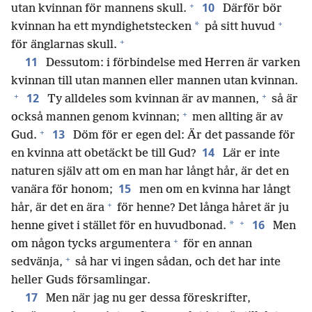
+
10
utan kvinnan för mannens skull.
Därför bör
+
*
kvinnan ha ett myndighetstecken
på sitt huvud
+
för änglarnas skull.
11
Dessutom: i förbindelse med Herren är varken
kvinnan till utan mannen eller mannen utan kvinnan.
+
+
12
Ty alldeles som kvinnan är av mannen,
så är
+
också mannen genom kvinnan;
men allting är av
+
13
Gud.
Döm för er egen del: Är det passande för
14
en kvinna att obetäckt be till Gud?
Lär er inte
naturen själv att om en man har långt hår, är det en
15
vanära för honom;
men om en kvinna har långt
+
hår, är det en ära
för henne? Det långa håret är ju
+
16
*
henne givet i stället för en huvudbonad.
Men
+
om någon tycks argumentera
för en annan
+
sedvänja,
så har vi ingen sådan, och det har inte
heller Guds församlingar.
17
Men när jag nu ger dessa föreskrifter,