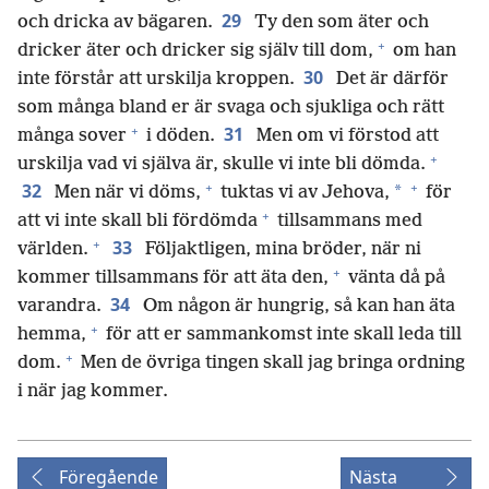
29
och dricka av bägaren.
Ty den som äter och
+
dricker äter och dricker sig själv till dom,
om han
30
inte förstår att urskilja kroppen.
Det är därför
som många bland er är svaga och sjukliga och rätt
+
31
många sover
i döden.
Men om vi förstod att
+
urskilja vad vi själva är, skulle vi inte bli dömda.
+
+
32
*
Men när vi döms,
tuktas vi av Jehova,
för
+
att vi inte skall bli fördömda
tillsammans med
+
33
världen.
Följaktligen, mina bröder, när ni
+
kommer tillsammans för att äta den,
vänta då på
34
varandra.
Om någon är hungrig, så kan han äta
+
hemma,
för att er sammankomst inte skall leda till
+
dom.
Men de övriga tingen skall jag bringa ordning
i när jag kommer.
Föregående
Nästa