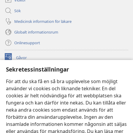
Sök
Medicinsk information för läkare
Globalt informationsrum
Onlinesupport
Gåvor
(öppnar
nytt
Sekretessinställningar
fönster)
Watchtower ONLINE LIBRARY™
(öppnar
För att du ska få en så bra upplevelse som möjligt
nytt
®
JW Hub
använder vi cookies och liknande tekniker. En del
fönster)
(öppnar
cookies är helt nödvändiga för att webbplatsen ska
nytt
®
JW Library
fönster)
fungera och kan därför inte nekas. Du kan tillåta eller
neka andra cookies som endast används för att
Watchtower Library
förbättra din användarupplevelse. Ingen av den
insamlade informationen kommer någonsin att säljas
eller användas för marknadsföring. Du kan läsa mer