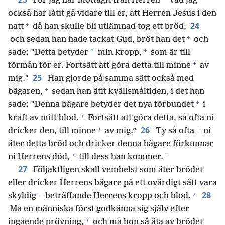
*
För jag har mottagit från Herren
vad jag
också har låtit gå vidare till er, att Herren Jesus i den
+
24
natt
då han skulle bli utlämnad tog ett bröd,
+
och sedan han hade tackat Gud, bröt han det
och
+
*
sade: ”Detta betyder
min kropp,
som är till
+
förmån för er. Fortsätt att göra detta till minne
av
25
mig.”
Han gjorde på samma sätt också med
+
bägaren,
sedan han ätit kvällsmåltiden, i det han
+
sade: ”Denna bägare betyder det nya förbundet
i
+
kraft av mitt blod.
Fortsätt att göra detta, så ofta ni
+
+
26
dricker den, till minne
av mig.”
Ty så ofta
ni
äter detta bröd och dricker denna bägare förkunnar
+
+
ni Herrens död,
till dess han kommer.
27
Följaktligen skall vemhelst som äter brödet
eller dricker Herrens bägare på ett ovärdigt sätt vara
+
+
28
skyldig
beträffande Herrens kropp och blod.
Må en människa först godkänna sig själv efter
+
ingående prövning,
och må hon så äta av brödet