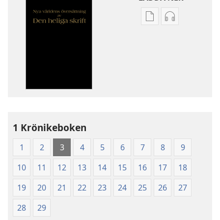
Valmöjligheter
Valmöjlighet
för
för
nerladdning
nerladdning
av
av
publikationer
ljud
Nya
Nya
världens
världens
översättning
översättning
av
av
1 Krönikeboken
Den
Den
heliga
heliga
1
2
3
4
5
6
7
8
9
skrift
skrift
(2003)
(2003)
10
11
12
13
14
15
16
17
18
19
20
21
22
23
24
25
26
27
28
29