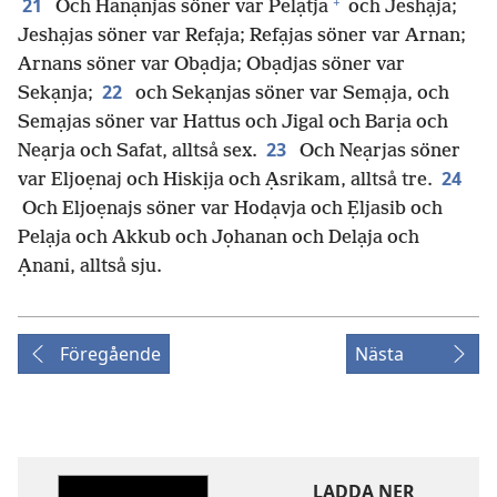
+
21
Och Hanạnjas söner var Pelạtja
och Jeshạja;
Jeshạjas söner var Refạja; Refạjas söner var Arnan;
Arnans söner var Obạdja; Obạdjas söner var
22
Sekạnja;
och Sekạnjas söner var Semạja, och
Semạjas söner var Hattus och Jigal och Barịa och
23
Neạrja och Safat, alltså sex.
Och Neạrjas söner
24
var Eljoẹnaj och Hiskịja och Ạsrikam, alltså tre.
Och Eljoẹnajs söner var Hodạvja och Ẹljasib och
Pelạja och Akkub och Jọhanan och Delạja och
Ạnani, alltså sju.
Föregående
Nästa
LADDA NER