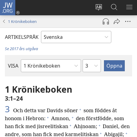
JW.ORG
Logga
in
Ändra
Sök
VIS
(öppnar
webbplatsens
på
ME
1 Krönikeboken
nytt
språk
jw.org
fönster)
ARTIKELSPRÅK
Se 2017 års utgåva
Kapitel
VISA
Bibelbok
1 Krönikeboken
3:1–24
3
+
Och detta var Davids söner
som föddes åt
+
+
honom i Hebron:
Amnon,
den förstfödde, som
+
+
han fick med jisreelitiskan
Ahịnoam;
Daniel, den
+
+
andre, som han fick med karmelitiskan
Abigạjil;