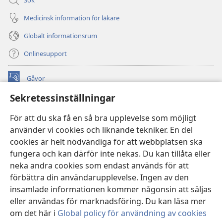
Medicinsk information för läkare
Globalt informationsrum
Onlinesupport
Gåvor
(öppnar
nytt
Sekretessinställningar
fönster)
Watchtower ONLINE LIBRARY™
(öppnar
För att du ska få en så bra upplevelse som möjligt
nytt
®
JW Hub
använder vi cookies och liknande tekniker. En del
fönster)
(öppnar
cookies är helt nödvändiga för att webbplatsen ska
nytt
®
JW Library
fönster)
fungera och kan därför inte nekas. Du kan tillåta eller
neka andra cookies som endast används för att
Watchtower Library
förbättra din användarupplevelse. Ingen av den
insamlade informationen kommer någonsin att säljas
eller användas för marknadsföring. Du kan läsa mer
om det här i
Global policy för användning av cookies