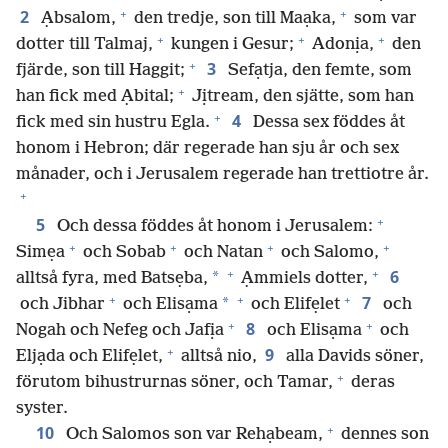
+
+
2
Ạbsalom,
den tredje, son till Maạka,
som var
+
+
+
dotter till Talmaj,
kungen i Gesur;
Adonịa,
den
+
3
fjärde, son till Haggit;
Sefạtja, den femte, som
+
han fick med Ạbital;
Jịtream, den sjätte, som han
+
4
fick med sin hustru Egla.
Dessa sex föddes åt
honom i Hebron; där regerade han sju år och sex
månader, och i Jerusalem regerade han trettiotre år.
+
+
5
Och dessa föddes åt honom i Jerusalem:
+
+
+
+
Simẹa
och Sobab
och Natan
och Salomo,
+
+
6
*
alltså fyra, med Batsẹba,
Ạmmiels dotter,
+
+
+
7
*
och Jibhar
och Elisạma
och Elifẹlet
och
+
+
8
Nogah och Nefeg och Jafịa
och Elisạma
och
+
9
Eljạda och Elifẹlet,
alltså nio,
alla Davids söner,
+
förutom bihustrurnas söner, och Tamar,
deras
syster.
+
10
Och Salomos son var Rehạbeam,
dennes son