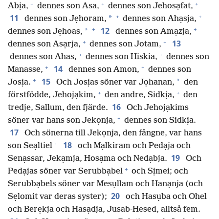
+
+
+
Abịa,
dennes son Asa,
dennes son Jehosạfat,
+
+
11
*
dennes son Jẹhoram,
dennes son Ahạsja,
+
+
12
*
dennes son Jẹhoas,
dennes son Amạzja,
+
+
13
dennes son Asạrja,
dennes son Jotam,
+
+
dennes son Ahas,
dennes son Hiskia,
dennes son
+
+
14
Manasse,
dennes son Amon,
dennes son
+
15
*
Josịa.
Och Josịas söner var Jọhanan,
den
+
+
förstfödde, Jehojạkim,
den andre, Sidkịa,
den
16
tredje, Sallum, den fjärde.
Och Jehojạkims
+
söner var hans son Jekọnja,
dennes son Sidkịa.
17
Och sönerna till Jekọnja, den fångne, var hans
+
18
son Seạltiel
och Mạlkiram och Pedạja och
19
Senạssar, Jekạmja, Hosạma och Nedạbja.
Och
+
Pedạjas söner var Serubbạbel
och Sịmei; och
Serubbạbels söner var Mesụllam och Hanạnja (och
20
Sẹlomit var deras syster);
och Hasụba och Ohel
och Berẹkja och Hasạdja, Jusab-Hesed, alltså fem.