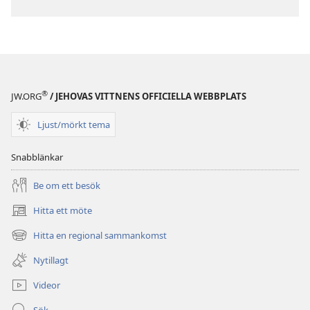
®
JW.ORG
/ JEHOVAS VITTNENS OFFICIELLA WEBBPLATS
Ljust/mörkt tema
Snabblänkar
Be om ett besök
Hitta ett möte
(öppnar
nytt
Hitta en regional sammankomst
(öppnar
fönster)
nytt
Nytillagt
fönster)
Videor
Sök