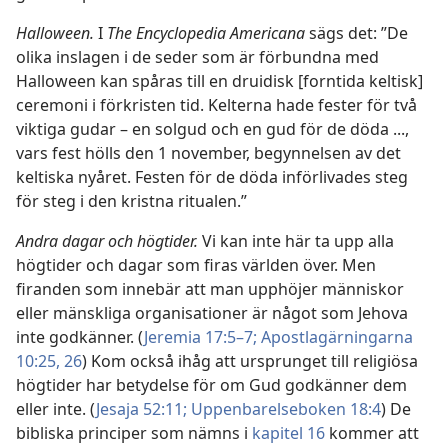
Halloween.
I
The Encyclopedia Americana
sägs det: ”De
olika inslagen i de seder som är förbundna med
Halloween kan spåras till en druidisk [forntida keltisk]
ceremoni i förkristen tid. Kelterna hade fester för två
viktiga gudar – en solgud och en gud för de döda ...,
vars fest hölls den 1 november, begynnelsen av det
keltiska nyåret. Festen för de döda införlivades steg
för steg i den kristna ritualen.”
Andra dagar och högtider.
Vi kan inte här ta upp alla
högtider och dagar som firas världen över. Men
firanden som innebär att man upphöjer människor
eller mänskliga organisationer är något som Jehova
inte godkänner. (
Jeremia 17:5–7;
Apostlagärningarna
10:25, 26
) Kom också ihåg att ursprunget till religiösa
högtider har betydelse för om Gud godkänner dem
eller inte. (
Jesaja 52:11;
Uppenbarelseboken 18:4
) De
bibliska principer som nämns i
kapitel 16
kommer att