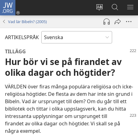
JW.ORG
Logga
in
Ändra
Sök
VIS
(öppnar
webbplatsens
på
ME
Vad lär Bibeln? (2005)
nytt
språk
jw.org
fönster)
ARTIKELSPRÅK
TILLÄGG
Hur bör vi se på firandet av
olika dagar och högtider?
VÄRLDEN över firas många populära religiösa och icke-
religiösa högtider. De flesta av dem har inte sin grund i
Bibeln. Vad är ursprunget till dem? Om du går till ett
bibliotek och tittar i olika uppslagsverk, kan du hitta
intressanta upplysningar
om ursprunget till
firandet av olika dagar och högtider. Vi skall se på
några exempel.