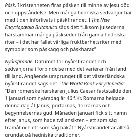
Påsk.
I kristenheten firas påsken till minne av Jesu död
och uppståndelse. Men många hedniska sedvänjor har
med tiden införlivats i påskfirandet. I
The New
Encyclopædia Britannica
sägs det: ”Liksom julsederna
härstammar många påskseder från gamla hedniska
riter – i det här fallet vårliga fruktbarhetsriter med
symboler som påskägg och påskharar.”
Nyårsfirande.
Datumet för nyårsfirandet och
sedvänjorna i förbindelse med det varierar från land
till land. Angående ursprunget till det västerländska
nyårsfirandet sägs det i
The World Book Encyclopedia:
”Den romerske härskaren Julius Caesar fastställde den
1 januari som nyårsdag år 46 f.Kr. Romarna helgade
denna dag åt Janus, portarnas, dörrarnas och
begynnelsernas gud. Månaden januari fick sitt namn
efter Janus, som hade två ansikten – ett som såg
framåt och ett som såg bakåt.” Nyårsfirandet är alltså
grundat på hedniska traditioner.