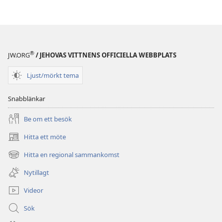
Bibeln?
Bibeln?
(2005)
(2005)
®
JW.ORG
/ JEHOVAS VITTNENS OFFICIELLA WEBBPLATS
Ljust/mörkt tema
Snabblänkar
Be om ett besök
Hitta ett möte
(öppnar
nytt
Hitta en regional sammankomst
(öppnar
fönster)
nytt
Nytillagt
fönster)
Videor
Sök