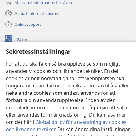
Medicinsk information för läkare
Globalt informationsrum
Onlinesupport
Gåvor
(öppnar
nytt
Sekretessinställningar
fönster)
Watchtower ONLINE LIBRARY™
(öppnar
För att du ska få en så bra upplevelse som möjligt
nytt
®
JW Hub
använder vi cookies och liknande tekniker. En del
fönster)
(öppnar
cookies är helt nödvändiga för att webbplatsen ska
nytt
®
JW Library
fönster)
fungera och kan därför inte nekas. Du kan tillåta eller
neka andra cookies som endast används för att
Watchtower Library
förbättra din användarupplevelse. Ingen av den
insamlade informationen kommer någonsin att säljas
eller användas för marknadsföring. Du kan läsa mer
om det här i
Global policy för användning av cookies
Copyright
© 2026 Watch Tower Bible and Tract Society of Pennsylvania.
och liknande tekniker
. Du kan ändra dina inställningar
ANVÄNDARVILLKOR
|
SEKRETESSPOLICY
|