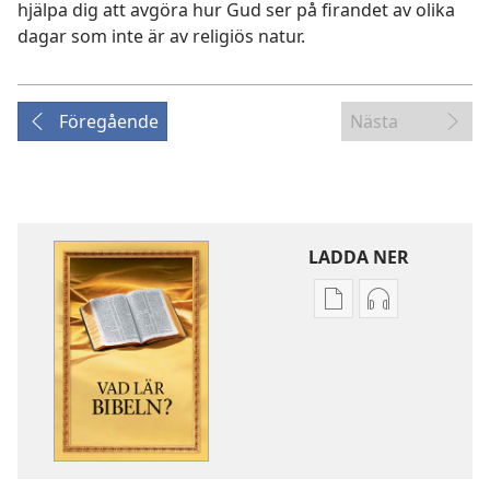
hjälpa dig att avgöra hur Gud ser på firandet av olika
dagar som inte är av religiös natur.
Föregående
Nästa
LADDA NER
Valmöjligheter
Valmöjlighet
för
för
nerladdning
nerladdning
av
av
publikationer
ljud
Vad
Vad
lär
lär