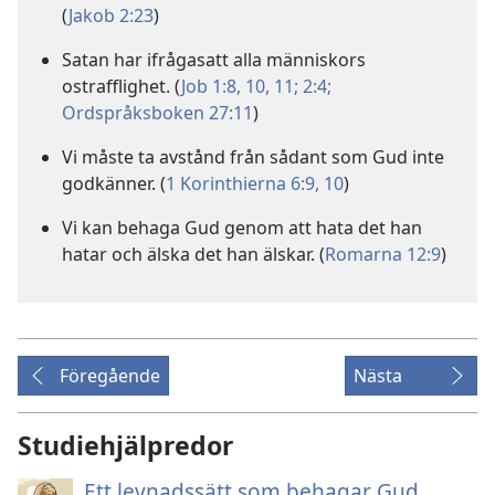
(
Jakob 2:23
)
Satan har ifrågasatt alla människors
ostrafflighet. (
Job 1:8,
10, 11;
2:4;
Ordspråksboken 27:11
)
Vi måste ta avstånd från sådant som Gud inte
godkänner. (
1 Korinthierna 6:9, 10
)
Vi kan behaga Gud genom att hata det han
hatar och älska det han älskar. (
Romarna 12:9
)
Föregående
Nästa
Studiehjälpredor
Ett levnadssätt som behagar Gud