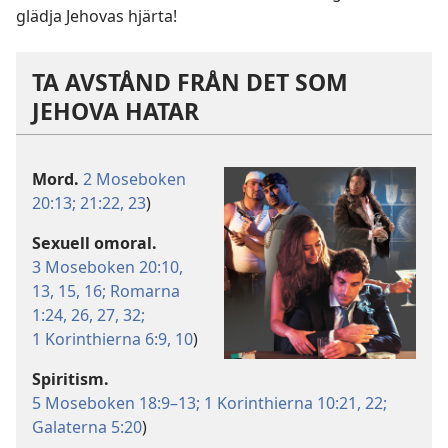
glädja Jehovas hjärta!
TA AVSTÅND FRÅN DET SOM
JEHOVA HATAR
Mord.
2 Moseboken
20:13;
21:22, 23
)
Sexuell omoral.
3 Moseboken 20:10,
13,
15, 16;
Romarna
1:24,
26, 27,
32;
1 Korinthierna 6:9, 10
)
Spiritism.
5 Moseboken 18:9–13;
1 Korinthierna 10:21, 22;
Galaterna 5:20
)