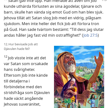
Satan gav inte upp. Han menade att även om Job
kunde uthärda förlusten av sina ägodelar, tjänare och
barn, skulle han vända sig emot Gud om han blev sjuk.
Jehova tillät att Satan slog Job med en vidrig, plågsam
sjukdom. Men inte heller det fick Job att förlora tron
på Gud. Han sade tvärtom bestämt: ”Till dess jag slutar
andas håller jag fast vid min ostrafflighet!” (
Job 27:5
)
12. Hur bevisade Job att
Djävulen hade fel?
12
Job visste inte att det
var Satan som orsakade
hans svårigheter.
Eftersom Job inte kände
till detaljerna i
förbindelse med den
stridsfråga som Djävulen
hade väckt angående
Jehovas suveränitet,