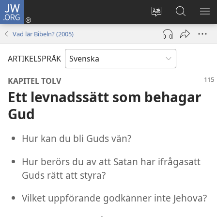
JW.ORG
Logga
in
Ändra
Sök
VIS
(öppnar
webbplatsens
på
ME
Vad lär Bibeln? (2005)
nytt
språk
jw.org
fönster)
ARTIKELSPRÅK
KAPITEL TOLV
Ett levnadssätt som behagar
Gud
Hur kan du bli Guds vän?
Hur berörs du av att Satan har ifrågasatt
Guds rätt att styra?
Vilket uppförande godkänner inte Jehova?