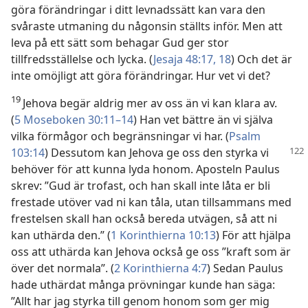
göra förändringar i ditt levnadssätt kan vara den
svåraste utmaning du någonsin ställts inför. Men att
leva på ett sätt som behagar Gud ger stor
tillfredsställelse och lycka. (
Jesaja 48:17, 18
) Och det är
inte omöjligt att göra förändringar. Hur vet vi det?
19
Jehova begär aldrig mer av oss än vi kan klara av.
(
5 Moseboken 30:11–14
) Han vet bättre än vi själva
vilka förmågor och begränsningar vi har. (
Psalm
103:14
)
Dessutom kan Jehova ge oss den styrka vi
behöver för att kunna lyda honom. Aposteln Paulus
skrev: ”Gud är trofast, och han skall inte låta er bli
frestade utöver vad ni kan tåla, utan tillsammans med
frestelsen skall han också bereda utvägen, så att ni
kan uthärda den.” (
1 Korinthierna 10:13
) För att hjälpa
oss att uthärda kan Jehova också ge oss ”kraft som är
över det normala”. (
2 Korinthierna 4:7
) Sedan Paulus
hade uthärdat många prövningar kunde han säga:
”Allt har jag styrka till genom honom som ger mig