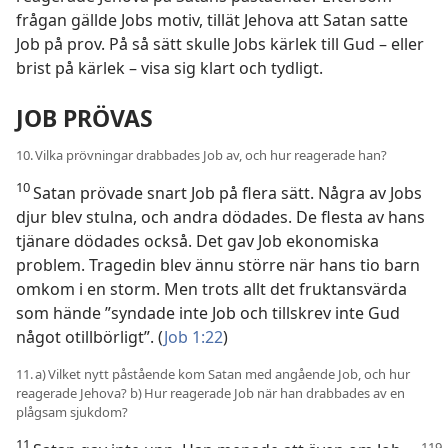
frågan gällde Jobs motiv, tillät Jehova att Satan satte
Job på prov. På så sätt skulle Jobs kärlek till Gud – eller
brist på kärlek – visa sig klart och tydligt.
JOB PRÖVAS
10. Vilka prövningar drabbades Job av, och hur reagerade han?
10
Satan prövade snart Job på flera sätt. Några av Jobs
djur blev stulna, och andra dödades. De flesta av hans
tjänare dödades också. Det gav Job ekonomiska
problem. Tragedin blev ännu större när hans tio barn
omkom i en storm. Men trots allt det fruktansvärda
som hände ”syndade inte Job och tillskrev inte Gud
något otillbörligt”. (
Job 1:22
)
11. a) Vilket nytt påstående kom Satan med angående Job, och hur
reagerade Jehova? b) Hur reagerade Job när han drabbades av en
plågsam sjukdom?
11