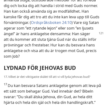
använda sluga, utstuderade metoder för att förleda
dig och locka dig att handla i strid med Guds normer.
Han kan också använda sig av modfälldhet. Han
kanske får dig att tro att du inte kan leva upp till Guds
förväntningar. (
Ordspråksboken 24:10
) Vare sig Satan
agerar som ”ett rytande lejon” eller som ”en ljusets
ängel” är hans
anklagelse densamma: Han säger
att du kommer att sluta tjäna Gud när du ställs inför
prövningar och frestelser. Hur kan du besvara hans
anklagelse och visa att du är trogen mot Gud, precis
som Job?
LYDNAD FÖR JEHOVAS BUD
17. Vilket är det viktigaste skälet till att vi vill lyda Jehovas bud?
17
Du kan besvara Satans anklagelse genom att leva på
ett sätt som behagar Gud. Vad innebär det? Bibeln
svarar: ”Du skall älska Jehova, din Gud, av hela ditt
hjärta och hela din själ och hela din handlingskraft.”