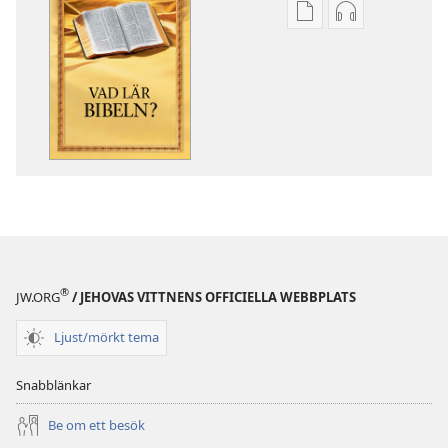
Valmöjligheter
Valmöjlighet
för
för
nerladdning
nerladdning
av
av
publikationer
ljud
Vad
Vad
lär
lär
Bibeln?
Bibeln?
(2005)
(2005)
®
JW.ORG
/ JEHOVAS VITTNENS OFFICIELLA WEBBPLATS
Ljust/mörkt tema
Snabblänkar
Be om ett besök