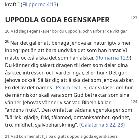
kraft.” (
Filipperna 4:13
)
UPPODLA GODA EGENSKAPER
20. Vad slags egenskaper bör du uppodla, och varför är de viktiga?
20
När det gäller att behaga Jehova är naturligtvis mer
inbegripet än att bara undvika det som han hatar. Vi
måste också älska det som han älskar. (
Romarna 12:9
)
Du känner dig säkert dragen till dem som delar dina
åsikter, intressen och värderingar, eller hur? Det gör
Jehova också. Så lär dig att älska det som Jehova älskar.
En del av det nämns i
Psalm 15:1–5
, där vi läser om hur
de människor skall vara som Gud betraktar som sina
vänner. Jehovas
vänner visar vad Bibeln kallar
”andens frukt”. Den omfattar sådana egenskaper som
”kärlek, glädje, frid, tålamod, omtänksamhet, godhet,
tro, mildhet, självbehärskning”. (
Galaterna 5:22, 23
)
21. Vad kommer att hjälpa dig att uppodla goda egenskaper?