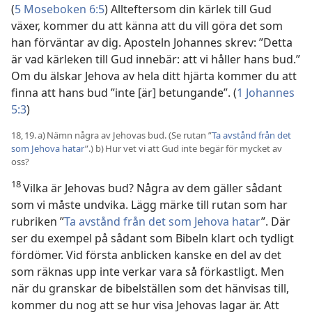
(
5 Moseboken 6:5
) Allteftersom din kärlek till Gud
växer, kommer du att känna att du vill göra det som
han förväntar av dig. Aposteln Johannes skrev: ”Detta
är vad kärleken till Gud innebär: att vi håller hans bud.”
Om du älskar Jehova av hela ditt hjärta kommer du att
finna att hans bud ”inte [är] betungande”. (
1 Johannes
5:3
)
18, 19. a) Nämn några av Jehovas bud. (Se rutan ”
Ta avstånd från det
som Jehova hatar
”.) b) Hur vet vi att Gud inte begär för mycket av
oss?
18
Vilka är Jehovas bud? Några av dem gäller sådant
som vi måste undvika. Lägg märke till rutan som har
rubriken ”
Ta avstånd från det som Jehova hatar
”. Där
ser du exempel på sådant som Bibeln klart och tydligt
fördömer. Vid första anblicken kanske en del av det
som räknas upp inte verkar vara så förkastligt. Men
när du granskar de bibelställen som det hänvisas till,
kommer du nog att se hur visa Jehovas lagar är. Att