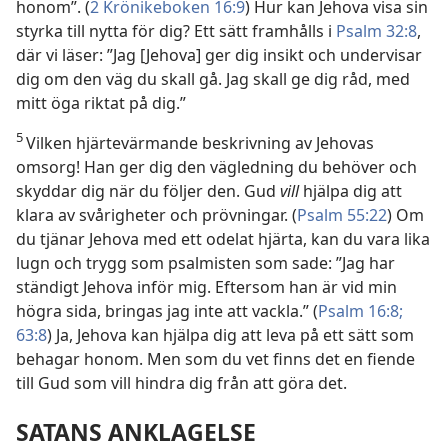
honom”. (
2 Krönikeboken 16:9
) Hur kan Jehova visa sin
styrka till nytta för dig? Ett sätt framhålls i
Psalm 32:8
,
där vi läser: ”Jag [Jehova] ger dig insikt och undervisar
dig om den väg du skall gå. Jag skall ge dig råd, med
mitt öga riktat på dig.”
5
Vilken hjärtevärmande beskrivning av Jehovas
omsorg! Han ger dig den vägledning du behöver och
skyddar dig när du följer den. Gud
vill
hjälpa dig att
klara av svårigheter och prövningar. (
Psalm 55:22
) Om
du tjänar Jehova med ett odelat hjärta, kan du vara lika
lugn och trygg som psalmisten som sade: ”Jag har
ständigt Jehova inför mig. Eftersom han är vid min
högra sida, bringas jag inte att vackla.” (
Psalm 16:8;
63:8
) Ja, Jehova kan hjälpa dig att leva på ett sätt som
behagar honom. Men som du vet finns det en fiende
till Gud som vill hindra dig från att göra det.
SATANS ANKLAGELSE