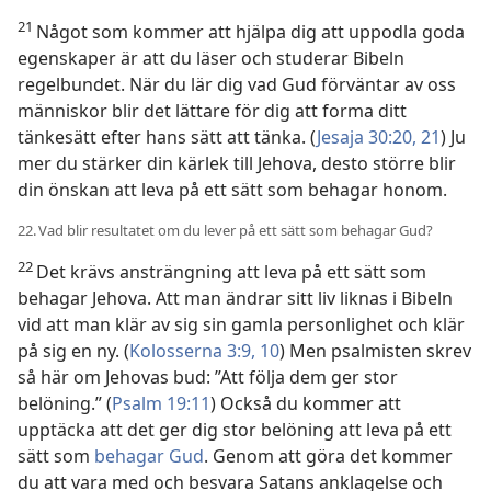
21
Något som kommer att hjälpa dig att uppodla goda
egenskaper är att du läser och studerar Bibeln
regelbundet. När du lär dig vad Gud förväntar av oss
människor blir det lättare för dig att forma ditt
tänkesätt efter hans sätt att tänka. (
Jesaja 30:20, 21
) Ju
mer du stärker din kärlek till Jehova, desto större blir
din önskan att leva på ett sätt som behagar honom.
22. Vad blir resultatet om du lever på ett sätt som behagar Gud?
22
Det krävs ansträngning att leva på ett sätt som
behagar Jehova. Att man ändrar sitt liv liknas i Bibeln
vid att man klär av sig sin gamla personlighet och klär
på sig en ny. (
Kolosserna 3:9, 10
) Men psalmisten skrev
så här om Jehovas bud: ”Att följa dem ger stor
belöning.” (
Psalm 19:11
) Också du kommer att
upptäcka att det ger dig stor belöning att leva på ett
sätt som
behagar Gud
. Genom att göra det kommer
du att vara med och besvara Satans anklagelse och