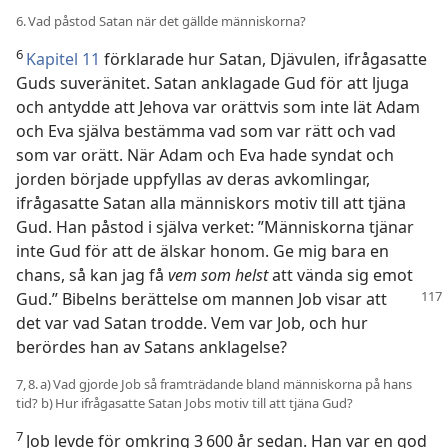
6. Vad påstod Satan när det gällde människorna?
6
Kapitel 11
förklarade hur Satan, Djävulen, ifrågasatte
Guds suveränitet. Satan anklagade Gud för att ljuga
och antydde att Jehova var orättvis som inte lät Adam
och Eva själva bestämma vad som var rätt och vad
som var orätt. När Adam och Eva hade syndat och
jorden började uppfyllas av deras avkomlingar,
ifrågasatte Satan alla människors motiv till att tjäna
Gud. Han påstod i själva verket: ”Människorna tjänar
inte Gud för att de älskar honom. Ge mig bara en
chans, så kan jag få
vem som helst
att vända sig emot
Gud.” Bibelns berättelse om mannen Job visar att
det var vad Satan trodde. Vem var Job, och hur
berördes han av Satans anklagelse?
7, 8. a) Vad gjorde Job så framträdande bland människorna på hans
tid? b) Hur ifrågasatte Satan Jobs motiv till att tjäna Gud?
7
Job levde för omkring 3 600 år sedan. Han var en god