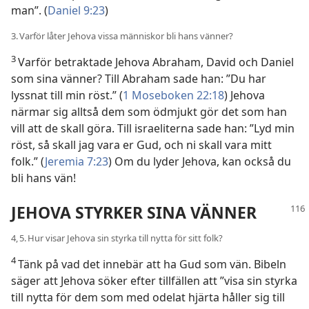
man”. (
Daniel 9:23
)
3. Varför låter Jehova vissa människor bli hans vänner?
3
Varför betraktade Jehova Abraham, David och Daniel
som sina vänner? Till Abraham sade han: ”Du har
lyssnat till min röst.” (
1 Moseboken 22:18
) Jehova
närmar sig alltså dem som ödmjukt gör det som han
vill att de skall göra. Till israeliterna sade han: ”Lyd min
röst, så skall jag vara er Gud, och ni skall vara mitt
folk.” (
Jeremia 7:23
) Om du lyder Jehova, kan också du
bli hans vän!
JEHOVA STYRKER SINA VÄNNER
4, 5. Hur visar Jehova sin styrka till nytta för sitt folk?
4
Tänk på vad det innebär att ha Gud som vän. Bibeln
säger att Jehova söker efter tillfällen att ”visa sin styrka
till nytta för dem som med odelat hjärta håller sig till