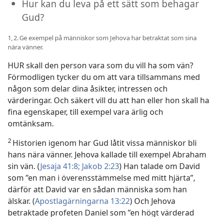
Hur kan du leva på ett sätt som behagar
Gud?
1, 2. Ge exempel på människor som Jehova har betraktat som sina
nära vänner.
HUR skall den person vara som du vill ha som vän?
Förmodligen tycker du om att vara tillsammans med
någon som delar dina åsikter, intressen och
värderingar. Och säkert vill du att han eller hon skall ha
fina egenskaper, till exempel vara ärlig och
omtänksam.
2
Historien igenom har Gud låtit vissa människor bli
hans nära vänner. Jehova kallade till exempel Abraham
sin vän. (
Jesaja 41:8;
Jakob 2:23
) Han talade om David
som ”en man i överensstämmelse med mitt hjärta”,
därför att David var en sådan människa som han
älskar. (
Apostlagärningarna 13:22
) Och Jehova
betraktade profeten Daniel som ”en högt värderad