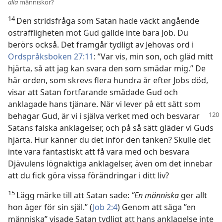
alla
människor?
14
Den stridsfråga som Satan hade väckt angående
ostraffligheten mot Gud gällde inte bara Job. Du
berörs också. Det framgår tydligt av Jehovas ord i
Ordspråksboken 27:11
: ”Var vis, min son, och gläd mitt
hjärta, så att jag kan svara den som smädar mig.” De
här orden, som skrevs flera hundra år efter Jobs död,
visar att Satan fortfarande smädade Gud och
anklagade hans tjänare. När vi lever på ett sätt som
behagar Gud, är vi i själva verket med
och besvarar
Satans falska anklagelser, och på så sätt gläder vi Guds
hjärta. Hur känner du det inför den tanken? Skulle det
inte vara fantastiskt att få vara med och besvara
Djävulens lögnaktiga anklagelser, även om det innebar
att du fick göra vissa förändringar i ditt liv?
15
Lägg märke till att Satan sade:
”En människa
ger allt
hon äger för sin själ.” (
Job 2:4
) Genom att säga ”en
människa” visade Satan tydligt att hans anklagelse inte