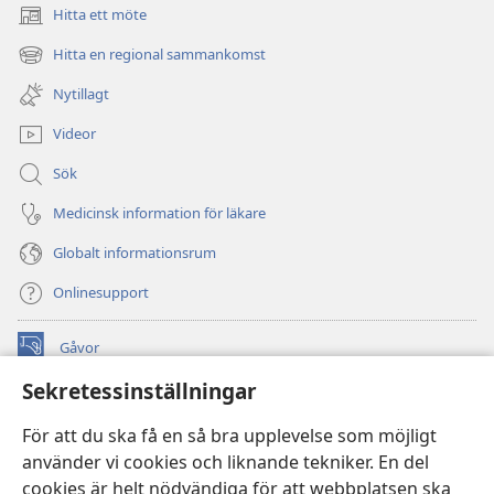
Hitta ett möte
(öppnar
nytt
Hitta en regional sammankomst
(öppnar
fönster)
nytt
Nytillagt
fönster)
Videor
Sök
Medicinsk information för läkare
Globalt informationsrum
Onlinesupport
Gåvor
(öppnar
nytt
Sekretessinställningar
fönster)
Watchtower ONLINE LIBRARY™
(öppnar
För att du ska få en så bra upplevelse som möjligt
nytt
®
JW Hub
använder vi cookies och liknande tekniker. En del
fönster)
(öppnar
cookies är helt nödvändiga för att webbplatsen ska
nytt