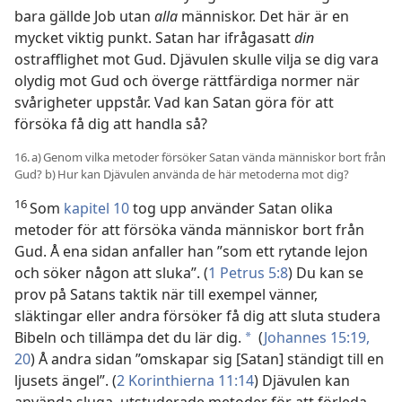
bara gällde Job utan
alla
människor. Det här är en
mycket viktig punkt. Satan har ifrågasatt
din
ostrafflighet mot Gud. Djävulen skulle vilja se dig vara
olydig mot Gud och överge rättfärdiga normer när
svårigheter uppstår. Vad kan Satan göra för att
försöka få dig att handla så?
16. a) Genom vilka metoder försöker Satan vända människor bort från
Gud? b) Hur kan Djävulen använda de här metoderna mot dig?
16
Som
kapitel 10
tog upp använder Satan olika
metoder för att försöka vända människor bort från
Gud. Å ena sidan anfaller han ”som ett rytande lejon
och söker någon att sluka”. (
1 Petrus 5:8
) Du kan se
prov på Satans taktik när till exempel vänner,
släktingar eller andra försöker få dig att sluta studera
Bibeln och tillämpa det du lär dig.
(
Johannes 15:19,
a
20
) Å andra sidan ”omskapar sig [Satan] ständigt till en
ljusets ängel”. (
2 Korinthierna 11:14
) Djävulen kan