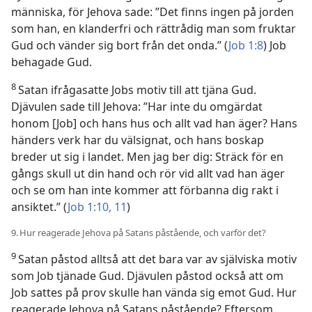
människa, för Jehova sade: ”Det finns ingen på jorden
som han, en klanderfri och rättrådig man som fruktar
Gud och vänder sig bort från det onda.” (
Job 1:8
) Job
behagade Gud.
8
Satan ifrågasatte Jobs motiv till att tjäna Gud.
Djävulen sade till Jehova: ”Har inte du omgärdat
honom [Job] och hans hus och allt vad han äger? Hans
händers verk har du välsignat, och hans boskap
breder ut sig i landet. Men jag ber dig: Sträck för en
gångs skull ut din hand och rör vid allt vad han äger
och se om han inte kommer att förbanna dig rakt i
ansiktet.” (
Job 1:10, 11
)
9. Hur reagerade Jehova på Satans påstående, och varför det?
9
Satan påstod alltså att det bara var av själviska motiv
som Job tjänade Gud. Djävulen påstod också att om
Job sattes på prov skulle han vända sig emot Gud. Hur
reagerade Jehova på Satans påstående? Eftersom