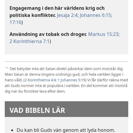
Engagemang i den här världens krig och
politiska konflikter.
Jesaja 2:4;
Johannes 6:15;
17:16
)
Användning av tobak och droger.
Markus 15:23;
2 Korinthierna 7:1
)
Det betyder inte att Satan direkt påverkar dem som motstår dig.
a
Men Satan är denna tingens ordnings gud, och hela världen ligger i
hans våld. (
2 Korinthierna 4:4;
1 Johannes 5:19
) Vi får därför räkna med
att Guds normer inte är populära i världen. En del kommer att motstå
dig när du försöker leva efter dem.
VAD BIBELN LÄR
Du kan bli Guds vän genom att lyda honom.