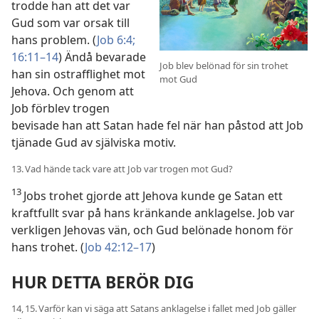
trodde han att det var
Gud som var orsak till
hans problem. (
Job 6:4;
16:11–14
) Ändå bevarade
Job blev belönad för sin trohet
han sin ostrafflighet mot
mot Gud
Jehova. Och genom att
Job förblev trogen
bevisade han att Satan hade fel när han påstod att Job
tjänade Gud av själviska motiv.
13. Vad hände tack vare att Job var trogen mot Gud?
13
Jobs trohet gjorde att Jehova kunde ge Satan ett
kraftfullt svar på hans kränkande anklagelse. Job var
verkligen Jehovas vän, och Gud belönade honom för
hans trohet. (
Job 42:12–17
)
HUR DETTA BERÖR DIG
14, 15. Varför kan vi säga att Satans anklagelse i fallet med Job gäller