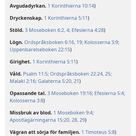
Avgudadyrkan.
1 Korinthierna 10:14
)
Dryckenskap.
1 Korinthierna 5:11
)
Stöld.
3 Moseboken 6:2,
4;
Efesierna 4:28
)
Lögn.
Ordspråksboken 6:16,
19;
Kolosserna 3:9;
Uppenbarelseboken 22:15
)
Girighet.
1 Korinthierna 5:11
)
Våld.
Psalm 11:5;
Ordspråksboken 22:24, 25;
Malaki 2:16;
Galaterna 5:20, 21
)
Opassande tal.
3 Moseboken 19:16;
Efesierna 5:4;
Kolosserna 3:8
)
Missbruk av blod.
1 Moseboken 9:4;
Apostlagärningarna 15:20,
28, 29
)
Vägran att sörja för familjen.
1 Timoteus 5:8
)