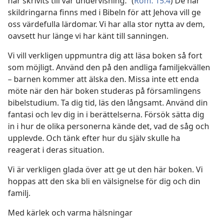
har skrivits till vår undervisning.” (
Rom. 15:4
) De här
skildringarna finns med i Bibeln för att Jehova vill ge
oss värdefulla lärdomar. Vi har alla stor nytta av dem,
oavsett hur länge vi har känt till sanningen.
Vi vill verkligen uppmuntra dig att läsa boken så fort
som möjligt. Använd den på den andliga familjekvällen
– barnen kommer att älska den. Missa inte ett enda
möte när den här boken studeras på församlingens
bibelstudium. Ta dig tid, läs den långsamt. Använd din
fantasi och lev dig in i berättelserna. Försök sätta dig
in i hur de olika personerna kände det, vad de såg och
upplevde. Och tänk efter hur du själv skulle ha
reagerat i deras situation.
Vi är verkligen glada över att ge ut den här boken. Vi
hoppas att den ska bli en välsignelse för dig och din
familj.
Med kärlek och varma hälsningar