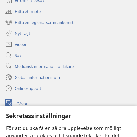
Be om ett besök
Hitta ett möte
(öppnar
nytt
Hitta en regional sammankomst
(öppnar
fönster)
nytt
Nytillagt
fönster)
Videor
Sök
Medicinsk information för läkare
Globalt informationsrum
Onlinesupport
Gåvor
(öppnar
nytt
Sekretessinställningar
fönster)
Watchtower ONLINE LIBRARY™
(öppnar
För att du ska få en så bra upplevelse som möjligt
nytt
®
JW Hub
använder vi cookies och liknande tekniker. En del
fönster)