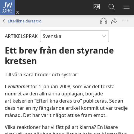
JW.ORG
Logga
in
Ändra
Sök
VIS
(öppnar
webbplatsens
på
ME
Efterlikna deras tro
nytt
språk
jw.org
fönster)
ARTIKELSPRÅK
Ett brev från den styrande
kretsen
Till våra kära bröder och systrar:
I
Vakttornet
för 1 januari 2008, som var det första
numret av den allmänna upplagan, började
artikelserien ”Efterlikna deras tro” publiceras. Sedan
dess har en ny fängslande artikel kommit ut var tredje
månad. Det har varit något att se fram emot.
Vilka reaktioner har vi fått på artiklarna? En läsare