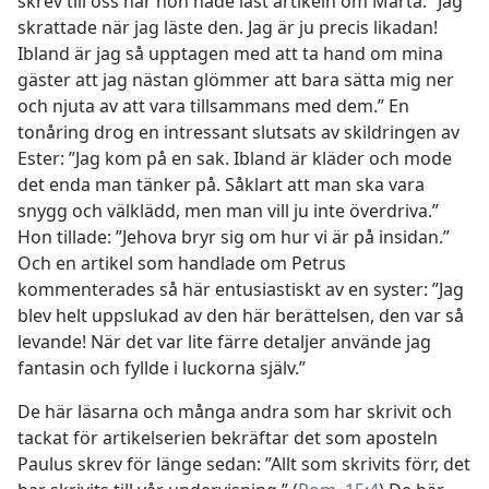
skrev till oss när hon hade läst artikeln om Marta: ”Jag
skrattade när jag läste den. Jag är ju precis likadan!
Ibland är jag så upptagen med att ta hand om mina
gäster att jag nästan glömmer att bara sätta mig ner
och njuta av att vara tillsammans med dem.” En
tonåring drog en intressant slutsats av skildringen av
Ester: ”Jag kom på en sak. Ibland är kläder och mode
det enda man tänker på. Såklart att man ska vara
snygg och välklädd, men man vill ju inte överdriva.”
Hon tillade: ”Jehova bryr sig om hur vi är på insidan.”
Och en artikel som handlade om Petrus
kommenterades så här entusiastiskt av en syster: ”Jag
blev helt uppslukad av den här berättelsen, den var så
levande! När det var lite färre detaljer använde jag
fantasin och fyllde i luckorna själv.”
De här läsarna och många andra som har skrivit och
tackat för artikelserien bekräftar det som aposteln
Paulus skrev för länge sedan: ”Allt som skrivits förr, det