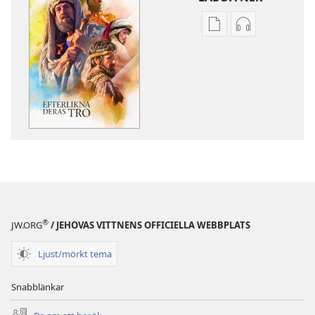
Valmöjligheter
Valmöjlighet
för
för
nerladdning
nerladdning
av
av
publikationer
ljud
Efterlikna
Efterlikna
deras
deras
tro
tro
®
JW.ORG
/ JEHOVAS VITTNENS OFFICIELLA WEBBPLATS
Ljust/mörkt tema
Snabblänkar