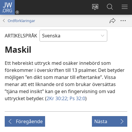
JW.ORG
Logga
in
Ändra
Sök
VIS
(öppnar
webbplatsens
på
ME
Ordförklaringar
nytt
språk
jw.org
fönster)
ARTIKELSPRÅK
Maskil
Ett hebreiskt uttryck med osäker innebörd som
förekommer i överskriften till 13 psalmer. Det betyder
möjligen ”en dikt som manar till eftertanke”. Vissa
menar att ett liknande ord som brukar översättas
”tjäna med insikt” kan ge en fingervisning om vad
uttrycket betyder. (
2Kr 30:22;
Ps 32:0
)
Föregående
Nästa