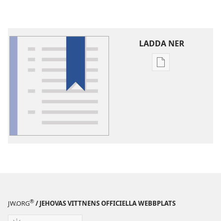
LADDA NER
Valmöjligheter
för
nerladdning
av
publikationer
Ordförklaringar
®
JW.ORG
/ JEHOVAS VITTNENS OFFICIELLA WEBBPLATS