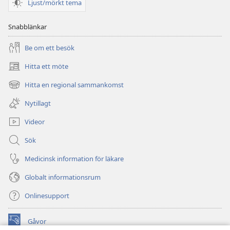
Ljust/mörkt tema
Snabblänkar
Be om ett besök
Hitta ett möte
(öppnar
nytt
Hitta en regional sammankomst
(öppnar
fönster)
nytt
Nytillagt
fönster)
Videor
Sök
Medicinsk information för läkare
Globalt informationsrum
Onlinesupport
Gåvor
(öppnar