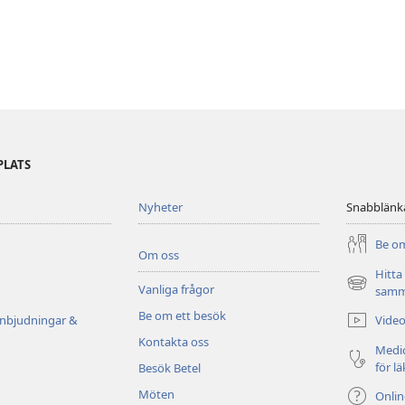
PLATS
Nyheter
Snabblänk
Be om
Om oss
Hitta
Vanliga frågor
(öppnar
samm
nytt
Be om ett besök
Video
inbjudningar &
fönster)
Kontakta oss
Medic
för l
Besök Betel
Möten
Onli