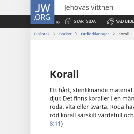
JW.ORG
Jehovas vittnen
STARTSIDA
VAD BIB
Bibliotek
Böcker
Ordförklaringar
Korall
Korall
Ett hårt, stenliknande materia
djur. Det finns koraller i en m
röda, vita eller svarta. Röda hav
röd korall särskilt värdefull oc
8:11
)