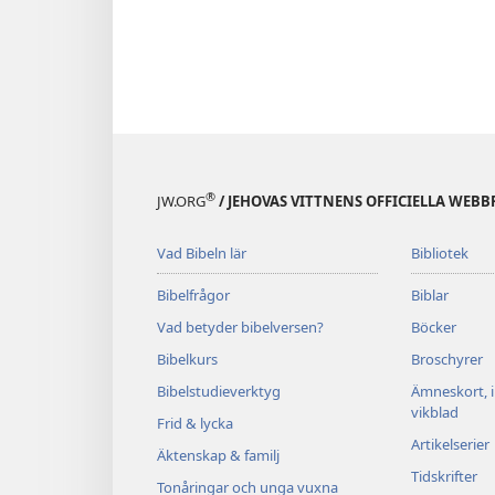
®
JW.ORG
/ JEHOVAS VITTNENS OFFICIELLA WEBB
Vad Bibeln lär
Bibliotek
Bibelfrågor
Biblar
Vad betyder bibelversen?
Böcker
Bibelkurs
Broschyrer
Bibelstudieverktyg
Ämneskort, 
vikblad
Frid & lycka
Artikelserier
Äktenskap & familj
Tidskrifter
Tonåringar och unga vuxna