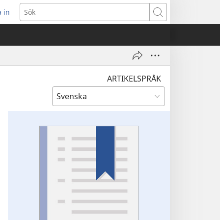
 in
pnar
Sök
t
ster)
ARTIKELSPRÅK