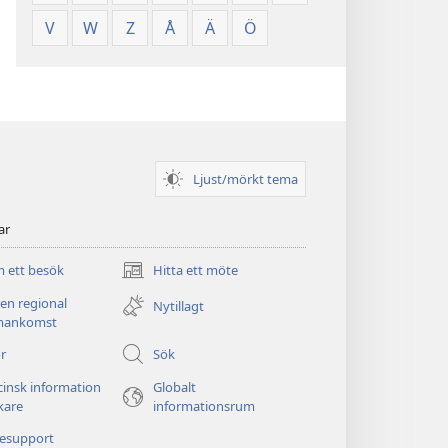
V
W
Z
Å
Ä
Ö
Ljust/mörkt tema
ar
 ett besök
Hitta ett möte
(öppnar
nytt
 en regional
Nytillagt
fönster)
ankomst
r
Sök
insk information
Globalt
äkare
informationsrum
nesupport