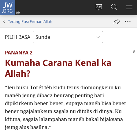
JW.ORG
Asup
(dibuka
Ganti
Téangan
TĒ
di
basa
di
ME
Terang Eusi Firman Allah
window
loka
JW.ORG
anyar)
PILIH BASA
PANANYA 2
Kumaha Carana Kenal ka
Allah?
”Ieu buku Torét téh kudu terus diomongkeun ku
manéh jeung dibaca beurang peuting bari
dipikirkeun bener-bener, supaya manéh bisa bener-
bener ngajalankeun sagala nu ditulis di dinya. Ku
kituna, sagala lalampahan manéh bakal bijaksana
jeung alus hasilna.”