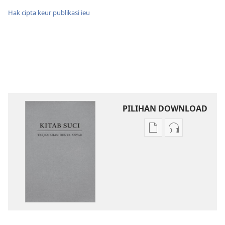
Hak cipta keur publikasi ieu
PILIHAN DOWNLOAD
Pilihan
Pilihan
download
rékaman
publikasi
sora
Kitab
Kitab
Suci
Suci
Tarjamahan
Tarjamahan
Dunya
Dunya
Anyar
Anyar