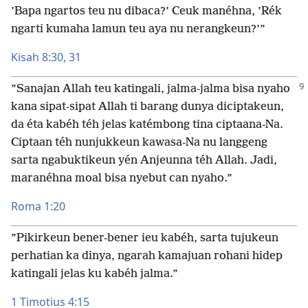
’Bapa ngartos teu nu dibaca?’ Ceuk manéhna, ’Rék
ngarti kumaha lamun teu aya nu nerangkeun?’”
Kisah 8:30, 31
”Sanajan Allah teu katingali, jalma-jalma bisa nyaho
kana sipat-sipat Allah ti barang dunya diciptakeun,
da éta kabéh téh jelas katémbong tina ciptaana-Na.
Ciptaan téh nunjukkeun kawasa-Na nu langgeng
sarta ngabuktikeun yén Anjeunna téh Allah. Jadi,
maranéhna moal bisa nyebut can nyaho.”
Roma 1:20
”Pikirkeun bener-bener ieu kabéh, sarta tujukeun
perhatian ka dinya, ngarah kamajuan rohani hidep
katingali jelas ku kabéh jalma.”
1 Timotius 4:15