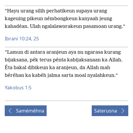
”Hayu urang silih perhatikeun supaya urang
kageuing pikeun némbongkeun kanyaah jeung
kahadéan. Ulah ngalalaworakeun pasamoan urang.”
Ibrani 10:24, 25
”Lamun di antara aranjeun aya nu ngarasa kurang
bijaksana, pék terus pénta kabijaksanaan ka Allah.
Éta bakal dibikeun ka aranjeun, da Allah mah
béréhan ka kabéh jalma sarta moal nyalahkeun.”
Yakobus 1:5
Saméméhna
Saterusna