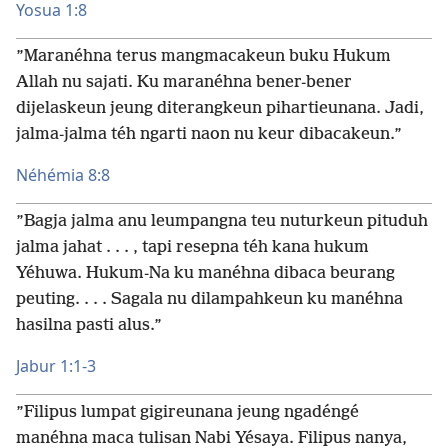
Yosua 1:8
”Maranéhna terus mangmacakeun buku Hukum
Allah nu sajati. Ku maranéhna bener-bener
dijelaskeun jeung diterangkeun pihartieunana. Jadi,
jalma-jalma téh ngarti naon nu keur dibacakeun.”
Néhémia 8:8
”Bagja jalma anu leumpangna teu nuturkeun pituduh
jalma jahat . . . , tapi resepna téh kana hukum
Yéhuwa. Hukum-Na ku manéhna dibaca beurang
peuting. . . . Sagala nu dilampahkeun ku manéhna
hasilna pasti alus.”
Jabur 1:1-3
”Filipus lumpat gigireunana jeung ngadéngé
manéhna maca tulisan Nabi Yésaya. Filipus nanya,