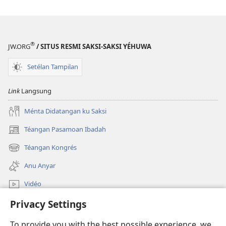
®
JW.ORG
/ SITUS RESMI SAKSI-SAKSI YÉHUWA
Setélan Tampilan
Link
Langsung
Ménta Didatangan ku Saksi
Téangan Pasamoan Ibadah
(dibuka
di
Téangan Kongrés
(dibuka
window
di
anyar)
Anu Anyar
window
anyar)
Vidéo
Privacy Settings
Téangan
To provide you with the best possible experience, we