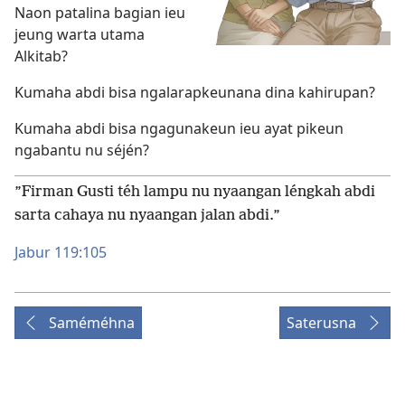
Naon patalina bagian ieu
jeung warta utama
Alkitab?
Kumaha abdi bisa ngalarapkeunana dina kahirupan?
Kumaha abdi bisa ngagunakeun ieu ayat pikeun
ngabantu nu séjén?
”Firman Gusti téh lampu nu nyaangan léngkah abdi
sarta cahaya nu nyaangan jalan abdi.”
Jabur 119:105
Saméméhna
Saterusna