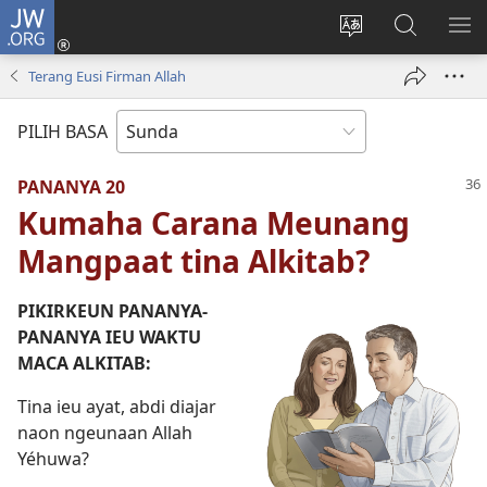
JW.ORG
Asup
(dibuka
Ganti
Téangan
TĒ
di
basa
di
ME
Terang Eusi Firman Allah
window
loka
JW.ORG
anyar)
PILIH BASA
PANANYA 20
Kumaha Carana Meunang
Mangpaat tina Alkitab?
PIKIRKEUN PANANYA-
PANANYA IEU WAKTU
MACA ALKITAB:
Tina ieu ayat, abdi diajar
naon ngeunaan Allah
Yéhuwa?