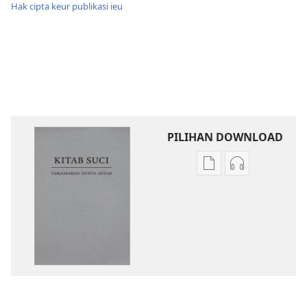
Hak cipta keur publikasi ieu
PILIHAN DOWNLOAD
Pilihan
Pilihan
download
rékaman
publikasi
sora
Kitab
Kitab
Suci
Suci
Tarjamahan
Tarjamahan
Dunya
Dunya
Anyar
Anyar