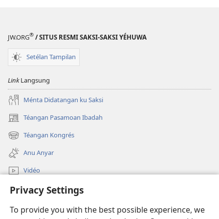
®
JW.ORG
/ SITUS RESMI SAKSI-SAKSI YÉHUWA
Setélan Tampilan
Link
Langsung
Ménta Didatangan ku Saksi
Téangan Pasamoan Ibadah
(dibuka
di
Téangan Kongrés
(dibuka
window
di
anyar)
Anu Anyar
window
anyar)
Vidéo
Privacy Settings
Téangan
To provide you with the best possible experience, we
Sumbangan
(dibuka