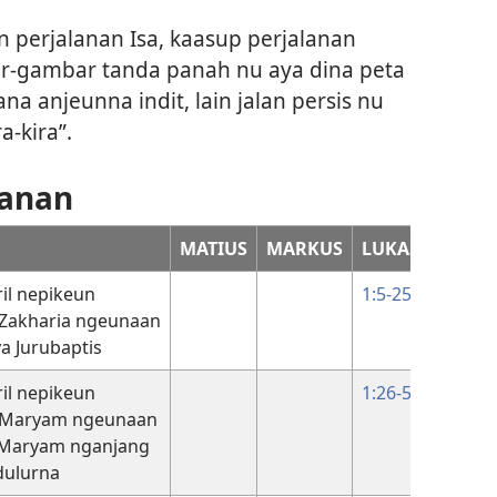
n perjalanan Isa, kaasup perjalanan
ar-gambar tanda panah nu aya dina peta
 anjeunna indit, lain jalan persis nu
a-kira”.
yanan
MATIUS
MARKUS
LUKAS
YAHY
ril nepikeun
1:5-25
 Zakharia ngeunaan
ya Jurubaptis
ril nepikeun
1:26-56
 Maryam ngeunaan
; Maryam nganjang
 dulurna