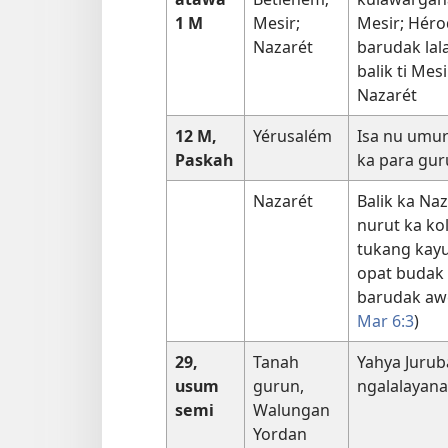
1 M
Mesir;
Mesir; Hér
Nazarét
barudak lal
balik ti Mes
Nazarét
12 M,
Yérusalém
Isa nu umur
Paskah
ka para guru
Nazarét
Balik ka Naz
nurut ka kol
tukang kay
opat budak 
barudak aw
Mar 6:3
)
29,
Tanah
Yahya Jurub
usum
gurun,
ngalalayan
semi
Walungan
Yordan