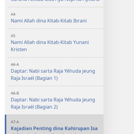
A4
Nami Allah dina Kitab-Kitab Ibrani
A5
Nami Allah dina Kitab-Kitab Yunani
Kristen
A6-A
Daptar: Nabi sarta Raja Yéhuda jeung
Raja Israél (Bagian 1)
A6-B
Daptar: Nabi sarta Raja Yéhuda jeung
Raja Israél (Bagian 2)
A7-A
Kajadian Penting dina Kahirupan Isa