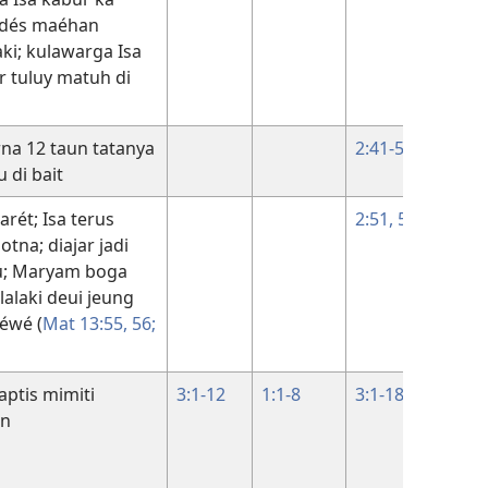
odés maéhan
aki; kulawarga Isa
ir tuluy matuh di
na 12 taun tatanya
2:41-50
 di bait
arét; Isa terus
2:51, 52
otna; diajar jadi
u; Maryam boga
lalaki deui jeung
éwé (
Mat 13:55, 56;
aptis mimiti
3:1-12
1:1-8
3:1-18
1:6-8
an