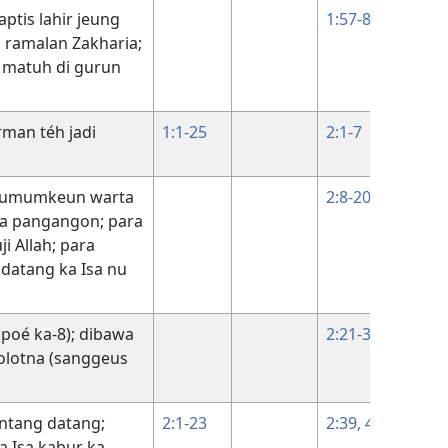
ptis lahir jeung
1:57-80
 ramalan Zakharia;
 matuh di gurun
irman téh jadi
1:1-25
2:1-7
1:14
gumumkeun warta
2:8-20
ra pangangon; para
i Allah; para
datang ka Isa nu
(poé ka-8); dibawa
2:21-38
kolotna (sanggeus
éntang datang;
2:1-23
2:39, 40
 Isa kabur ka