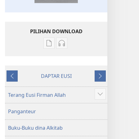
PILIHAN DOWNLOAD
Pilihan
Pilihan
download
rékaman
publikasi
sora
Kitab
Kitab
A
DAPTAR EUSI
Suci
Suci
Saméméhna
Saterusna
Tarjamahan
Tarjamahan
Dunya
Dunya
Terang Eusi Firman Allah
Show
Anyar
Anyar
more
Panganteur
Buku-Buku dina Alkitab