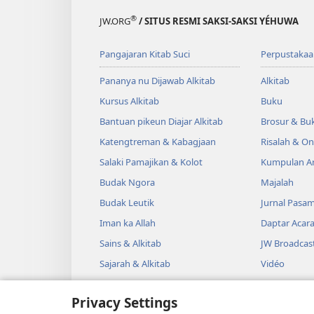
®
JW.ORG
/ SITUS RESMI SAKSI-SAKSI YÉHUWA
Pangajaran Kitab Suci
Perpustakaa
Pananya nu Dijawab Alkitab
Alkitab
Kursus Alkitab
Buku
Bantuan pikeun Diajar Alkitab
Brosur & Buk
Katengtreman & Kabagjaan
Risalah & O
Salaki Pamajikan & Kolot
Kumpulan Ar
Budak Ngora
Majalah
Budak Leutik
Jurnal Pasa
Iman ka Allah
Daptar Acar
Sains & Alkitab
JW Broadcas
Sajarah & Alkitab
Vidéo
Musik
Privacy Settings
Drama Audi