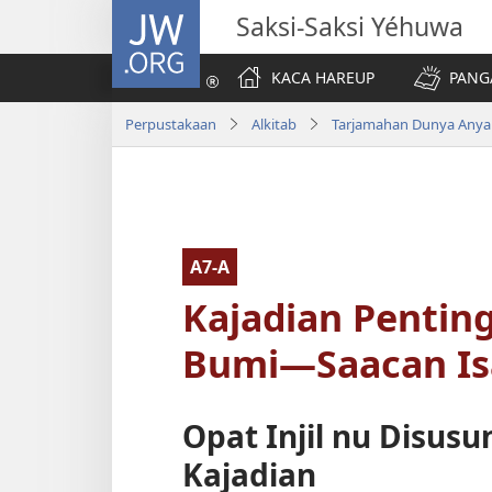
JW.ORG
Saksi-Saksi Yéhuwa
KACA HAREUP
PANG
Perpustakaan
Alkitab
Tarjamahan Dunya Anya
A7-A
Kajadian Penting
Bumi—Saacan Is
Opat Injil nu Disus
Kajadian