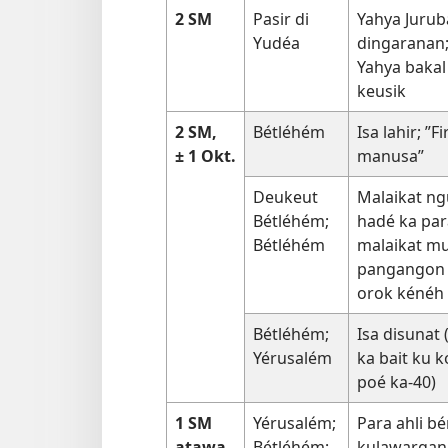
2 SM
Pasir di
Yahya Juruba
Yudéa
dingaranan;
Yahya bakal
keusik
2 SM,
Bétléhém
Isa lahir; ”F
± 1 Okt.
manusa”
Deukeut
Malaikat n
Bétléhém;
hadé ka pa
Bétléhém
malaikat muj
pangangon 
orok kénéh
Bétléhém;
Isa disunat 
Yérusalém
ka bait ku 
poé ka-40)
1 SM
Yérusalém;
Para ahli b
atawa
Bétléhém;
kulawargana