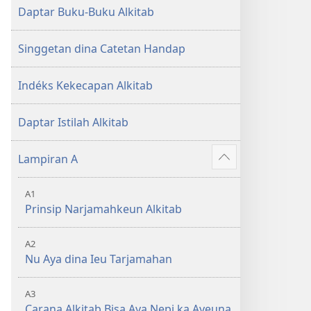
Daptar Buku-Buku Alkitab
Singgetan dina Catetan Handap
Indéks Kekecapan Alkitab
Daptar Istilah Alkitab
Lampiran A
Show
more
A1
Prinsip Narjamahkeun Alkitab
A2
Nu Aya dina Ieu Tarjamahan
A3
Carana Alkitab Bisa Aya Nepi ka Ayeuna