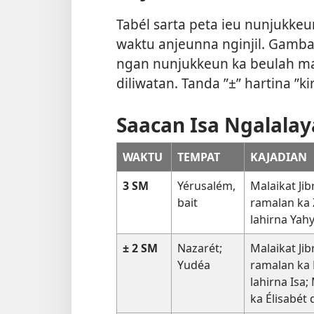
Tabél sarta peta ieu nunjukkeu
waktu anjeunna nginjil. Gamb
ngan nunjukkeun ka beulah mana
diliwatan. Tanda ”±” hartina ”kir
Saacan Isa Ngalala
WAKTU
TEMPAT
KAJADIAN
3 SM
Yérusalém,
Malaikat Jib
bait
ramalan ka
lahirna Yah
± 2 SM
Nazarét;
Malaikat Jib
Yudéa
ramalan ka
lahirna Isa
ka Élisabét