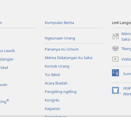
n
Kumpulan Berita
Link
Langs
Mént
Ngeunaan Urang
Saksi
Téan
Pananya nu Umum
u Leutik
(dibuka
di
Ménta Didatangan ku Saksi
Vidé
ndangan
window
Kontak Urang
tikel
anyar)
Sum
Tur Bétel
(dibuka
di
Acara Ibadah
moan
window
PER
Pangéling-ngéling
anyar)
a
(dibuka
Wart
di
Kongrés
®
ting
window
Kagiatan
anyar)
Pangalaman
Sakuliah Dunya
o