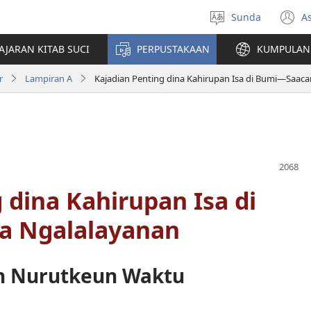
Sunda
A
Pilih
(
basa
d
AJARAN KITAB SUCI
PERPUSTAKAAN
KUMPULAN 
w
a
r
Lampiran A
Kajadian Penting dina Kahirupan Isa di Bumi—Saaca
 dina Kahirupan Isa di
a Ngalalayanan
un Nurutkeun Waktu