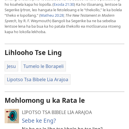
ho koahela kapa ho lopolla. (
Exoda 21:​30
) Ka ho tšoanang, lentsoe la
Segerike
lyʹtron,
leo hangata le fetoleloang e le “thekollo,” le ka bolela
“theko e lopollang.” (
Matheu 20:​28
;
The New Testament in Modern
Speech,
by R. F. Weymouth) Bangoli ba Segerike ba ne ba sebelisa
lentsoe lena ha ba bua ka ho patala thekollo ea motšoaruoa ntoeng
kapa ho lokolla lekhoba.
Lihlooho Tse Ling
Jesu
Tumelo le Borapeli
Lipotso Tsa Bibele Lia Arajoa
Mohlomong u ka Rata le
LIPOTSO TSA BIBELE LIA ARAJOA
Sebe ke Eng?