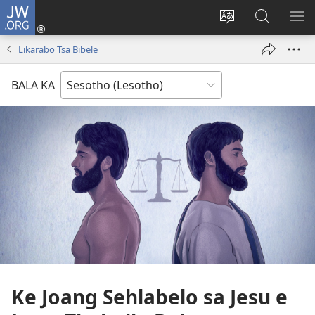
JW.ORG
Kena
(opens
Fetola
Batla
HL
new
puo
JW.ORG/S
ME
Likarabo Tsa Bibele
window)
BALA KA
Ke Joang Sehlabelo sa Jesu e