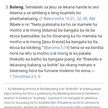
Boleng.
Sehlabelo sa Jesu se lekana hantle le seo
Adama a se lahlileng e leng bophelo bo
phethahetseng. (
1 Bakorinthe 15:​21, 22,
45, 46
)
Bibele e re: “feela joalokaha ka ho se mamele ha
motho a le mong [Adama] ba bangata ba ile ba
etsoa baetsalibe, ka ho tšoanang ka ho mamela ha
motho a le mong [Jesu Kreste] ba bangata ba tla
etsoa ba lokileng.” (
Baroma 5:​19
) Sena se ea bontša
hore na lefu la motho a le mong le ka patalla
thekollo ea batho ba bangata joang. Ke “thekollo e
lekanang bakeng sa bohle” ba nkang mehato e
loketseng hore ba fumane molemo ho eona.​—
1 Timothea 2:​5, 6
Ka Bibeleng lentsoe le fetoletsoeng e le “thekollo” le bolela patala
a
kapa boleng ba ntho e pataloang. Ka Bibeleng lentsoe la Seheberu
ka·pharʹ
le bolela ho “koahela.” (
Genese 6:​14
) Hangata le sebelisoa
moo ho buuoang ka ho koahela libe. (
Pesaleme ea 65:3
) Lentsoe le
amang le leo,
koʹpher
le sebelisoa ha ho buuoa ka tefo e patetsoeng