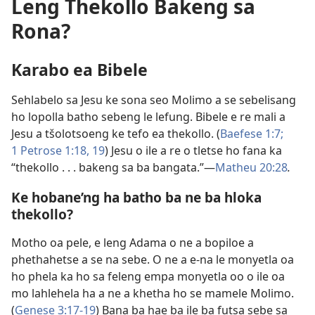
Leng Thekollo Bakeng sa
Rona?
Karabo ea Bibele
Sehlabelo sa Jesu ke sona seo Molimo a se sebelisang
ho lopolla batho sebeng le lefung. Bibele e re mali a
Jesu a tšolotsoeng ke tefo ea thekollo. (
Baefese 1:7;
1 Petrose 1:​18, 19
) Jesu o ile a re o tletse ho fana ka
“thekollo . . . bakeng sa ba bangata.”​—
Matheu 20:28
.
Ke hobane’ng ha batho ba ne ba hloka
thekollo?
Motho oa pele, e leng Adama o ne a bopiloe a
phethahetse a se na sebe. O ne a e-na le monyetla oa
ho phela ka ho sa feleng empa monyetla oo o ile oa
mo lahlehela ha a ne a khetha ho se mamele Molimo.
(
Genese 3:​17-​19
) Bana ba hae ba ile ba futsa sebe sa