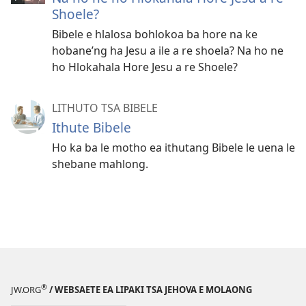
Shoele?
Bibele e hlalosa bohlokoa ba hore na ke
hobane’ng ha Jesu a ile a re shoela? Na ho ne
ho Hlokahala Hore Jesu a re Shoele?
LITHUTO TSA BIBELE
Ithute Bibele
Ho ka ba le motho ea ithutang Bibele le uena le
shebane mahlong.
®
JW.ORG
/ WEBSAETE EA LIPAKI TSA JEHOVA E MOLAONG