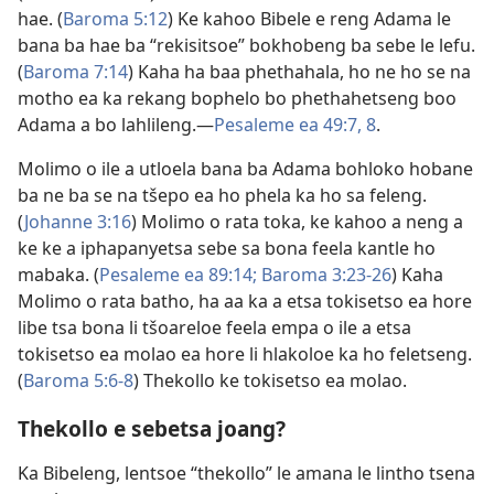
hae. (
Baroma 5:​12
) Ke kahoo Bibele e reng Adama le
bana ba hae ba “rekisitsoe” bokhobeng ba sebe le lefu.
(
Baroma 7:​14
) Kaha ha baa phethahala, ho ne ho se na
motho ea ka rekang bophelo bo phethahetseng boo
Adama a bo lahlileng.​—
Pesaleme ea 49:​7, 8
.
Molimo o ile a utloela bana ba Adama bohloko hobane
ba ne ba se na tšepo ea ho phela ka ho sa feleng.
(
Johanne 3:​16
) Molimo o rata toka, ke kahoo a neng a
ke ke a iphapanyetsa sebe sa bona feela kantle ho
mabaka. (
Pesaleme ea 89:​14;
Baroma 3:​23-​26
) Kaha
Molimo o rata batho, ha aa ka a etsa tokisetso ea hore
libe tsa bona li tšoareloe feela empa o ile a etsa
tokisetso ea molao ea hore li hlakoloe ka ho feletseng.
(
Baroma 5:​6-8
) Thekollo ke tokisetso ea molao.
Thekollo e sebetsa joang?
Ka Bibeleng, lentsoe “thekollo” le amana le lintho tsena