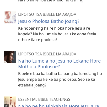
Na ho na le libe tse kholo ho tse ling?
LIPOTSO TSA BIBELE LIA ARAJOA
Jesu o Pholosa Batho Joang?
Ke hobane’ng ha re hloka hore Jesu a re
kopele? Na ho lumela ho Jesu ke eona feela
ntho e tla re pholosa?
LIPOTSO TSA BIBELE LIA ARAJOA
Na ho Lumela ho Jesu ho Lekane Hore
Motho a Pholosoe?
Bibele e bua ka batho ba bang ba lumelang ho
Jesu empa ba ke ke ba pholosoa. Seo se ka
etsahala joang?
ESSENTIAL BIBLE TEACHINGS
Na ho ne ho Hlokahala Hore Jesu a re