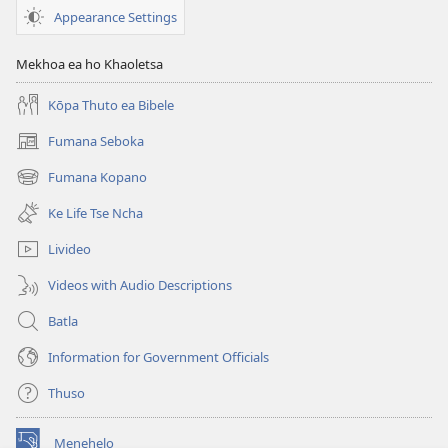
Appearance Settings
Mekhoa ea ho Khaoletsa
Kōpa Thuto ea Bibele
Fumana Seboka
(opens
new
Fumana Kopano
(opens
window)
new
Ke Life Tse Ncha
window)
Livideo
Videos with Audio Descriptions
Batla
Information for Government Officials
Thuso
Menehelo