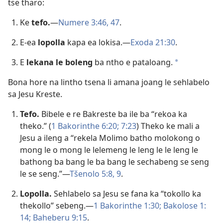
tse tharo:
Ke
tefo.
​—
Numere 3:​46, 47
.
E-ea
lopolla
kapa ea lokisa.​—
Exoda 21:30
.
E
lekana le boleng
ba ntho e pataloang.
a
Bona hore na lintho tsena li amana joang le sehlabelo
sa Jesu Kreste.
Tefo.
Bibele e re Bakreste ba ile ba “rekoa ka
theko.” (
1 Bakorinthe 6:​20;
7:​23
) Theko ke mali a
Jesu a ileng a “rekela Molimo batho molokong o
mong le o mong le lelemeng le leng le le leng le
bathong ba bang le ba bang le sechabeng se seng
le se seng.”​—
Tšenolo 5:​8, 9
.
Lopolla.
Sehlabelo sa Jesu se fana ka “tokollo ka
thekollo” sebeng.​—
1 Bakorinthe 1:​30;
Bakolose 1:​
14;
Baheberu 9:15
.