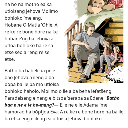
ha ho na motho ea ka
utloisang Jehova Molimo
bohloko ’meleng.
Hobane O Matla ’Ohle. A
re ke re bone hore na ke
hobane’ng ha Jehova a
utloa bohloko ha re sa
etse seo a reng re se
etse.
Batho ba babeli ba pele
bao Jehova a ileng a ba
bōpa ba ile ba mo utloisa
bohloko haholo. Molimo o ile a ba beha lefatšeng,
Paradeiseng e neng e bitsoa ‘serapa sa Edene.’
Batho
baa e ne e le bo-mang?
— E, e ne e le Adama ’me
hamorao ha bōptjoa Eva. A re ke re bone hore na ba ile
ba etsa eng e ileng ea utloisa Jehova bohloko.