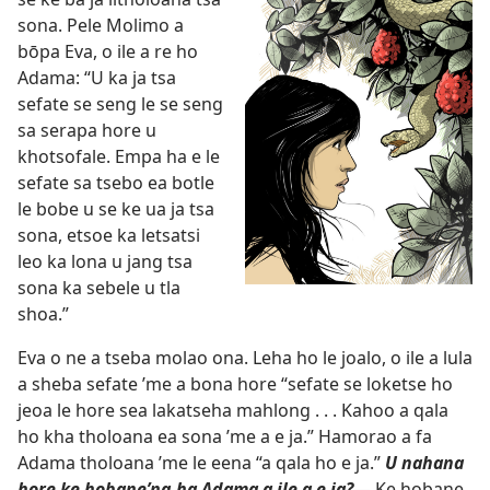
sona. Pele Molimo a
bōpa Eva, o ile a re ho
Adama: “U ka ja tsa
sefate se seng le se seng
sa serapa hore u
khotsofale. Empa ha e le
sefate sa tsebo ea botle
le bobe u se ke ua ja tsa
sona, etsoe ka letsatsi
leo ka lona u jang tsa
sona ka sebele u tla
shoa.”
Eva o ne a tseba molao ona. Leha ho le joalo, o ile a lula
a sheba sefate ’me a bona hore “sefate se loketse ho
jeoa le hore sea lakatseha mahlong . . . Kahoo a qala
ho kha tholoana ea sona ’me a e ja.” Hamorao a fa
Adama tholoana ’me le eena “a qala ho e ja.”
U nahana
hore ke hobane’ng ha Adama a ile a e ja?
— Ke hobane