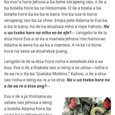
Ka mor’a hore Jehova a ba behe serapeng seo, o ile a
ba bolella hore ba se hlokomele. O ile a boela a ba
bolella hore ba ka ba le bana ’me ba lula le bona
serapeng seo ba sa shoe. Empa pele Adama le Eva ba
e-ba le bana, ho ile ha etsahala ntho e mpe haholo.
Na
u ua tseba hore na ntho eo ke efe?
— Lengeloi le ile la
etsa hore Eva a se ke a mamela Jehova ’me hamorao
Adama le eena ha aa ka a mamela. A re ke re bone
hore na sena se etsahetse joang.
Lengeloi le ile la etsa hore noha e
bonahale eka
e ea
bua. Eva o ile a thabela seo a neng a se utloa—noha e
ile ea re o tla ba “joaloka Molimo.” Kahoo, o ile a etsa
seo noha e ileng ea re a se etse.
Na u ua tseba hore na
e ile ea re a etse eng?
—
Eva o ile a ja tholoana ea
sefate seo Jehova a ileng
a bolella Adama hore ba
se ke ba ja litholoana tsa