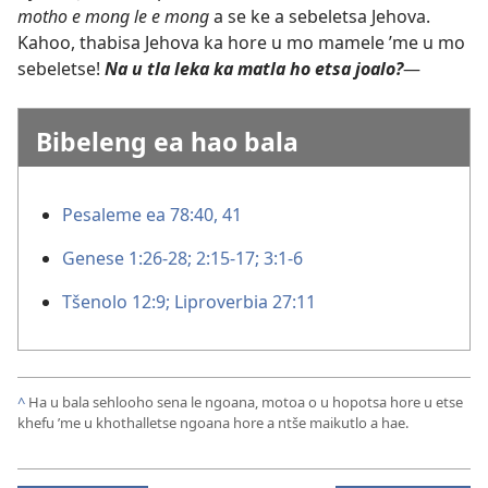
motho e mong le e mong
a se ke a sebeletsa Jehova.
Kahoo, thabisa Jehova ka hore u mo mamele ’me u mo
sebeletse!
Na u tla leka ka matla ho etsa joalo?
—
Bibeleng ea hao bala
Pesaleme ea 78:40, 41
Genese 1:26-28;
2:15-17;
3:1-6
Tšenolo 12:9;
Liproverbia 27:11
^
Ha u bala sehlooho sena le ngoana, motoa o u hopotsa hore u etse
khefu ’me u khothalletse ngoana hore a ntše maikutlo a hae.