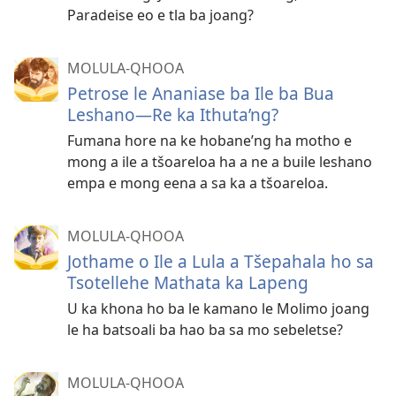
Paradeise eo e tla ba joang?
MOLULA-QHOOA
Petrose le Ananiase ba Ile ba Bua
Leshano—Re ka Ithuta’ng?
Fumana hore na ke hobane’ng ha motho e
mong a ile a tšoareloa ha a ne a buile leshano
empa e mong eena a sa ka a tšoareloa.
MOLULA-QHOOA
Jothame o Ile a Lula a Tšepahala ho sa
Tsotellehe Mathata ka Lapeng
U ka khona ho ba le kamano le Molimo joang
le ha batsoali ba hao ba sa mo sebeletse?
MOLULA-QHOOA