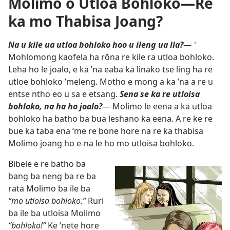
Molimo o Utloa Bohloko
—Re
ka mo Thabisa Joang?
Na u kile ua utloa bohloko hoo u ileng ua lla?
—
*
Mohlomong kaofela ha rōna re kile ra utloa bohloko.
Leha ho le joalo, e ka ʼna eaba ka linako tse ling ha re
utloe bohloko ’meleng. Motho e mong a ka ʼna a re u
entse ntho eo u sa e etsang.
Sena se ka re utloisa
bohloko, na ha ho joalo?
— Molimo le eena a ka utloa
bohloko ha batho ba bua leshano ka eena. A re ke re
bue ka taba ena ’me re bone hore na re ka thabisa
Molimo joang ho e-na le ho mo utloisa bohloko.
Bibele e re batho ba
bang ba neng ba re ba
rata Molimo ba ile ba
“mo utloisa bohloko.”
Ruri
ba ile ba utloisa Molimo
“bohloko!”
Ke ’nete hore