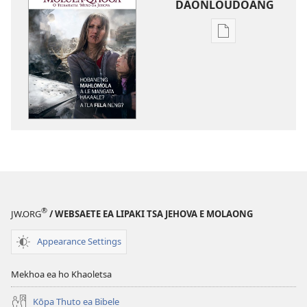
DAONLOUDOANG
Khetho
ea
ho
kopitsa
lingoliloeng
tse
Inthaneteng
MOLULA-
QHOOA
Ke
Hobane’ng
®
JW.ORG
/ WEBSAETE EA LIPAKI TSA JEHOVA E MOLAONG
ha
Mahlomola
Appearance Settings
a
le
Mekhoa ea ho Khaoletsa
Mangata
Hakaale?
Kōpa Thuto ea Bibele