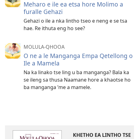
Meharo e ile ea etsa hore Molimo a
furalle Gehazi
Gehazi o ile a nka lintho tseo e neng e se tsa
hae. Re ithuta eng ho see?
MOLULA-QHOOA
O ne a le Manganga Empa Qetellong o
Ile a Mamela
Na ka linako tse ling u ba manganga? Bala ka
se ileng sa thusa Naamane hore a khaotse ho
ba manganga ’me a mamele.
KHETHO EA LINTHO TSE