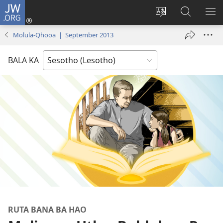
JW.ORG
Kena
(opens
Fetola
Batla
HL
new
puo
JW.ORG/S
ME
Molula-Qhooa | September 2013
window)
BALA KA
RUTA BANA BA HAO