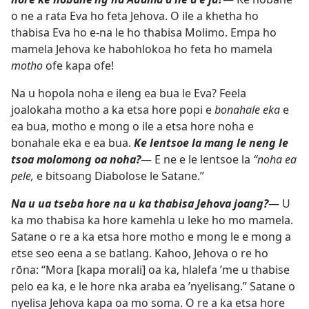
o ne a rata Eva ho feta Jehova. O ile a khetha ho
thabisa Eva ho e-na le ho thabisa Molimo. Empa ho
mamela Jehova ke habohlokoa ho feta ho mamela
motho
ofe kapa ofe!
Na u hopola noha e ileng ea bua le Eva? Feela
joalokaha motho a ka etsa hore popi e
bonahale eka
e
ea bua, motho e mong o ile a etsa hore noha e
bonahale eka e ea bua.
Ke lentsoe la mang le neng le
tsoa molomong oa noha?
— E ne e le lentsoe la
“noha ea
pele,
e bitsoang Diabolose le Satane.”
Na u ua tseba hore na u ka thabisa Jehova joang?
— U
ka mo thabisa ka hore kamehla u leke ho mo mamela.
Satane o re a ka etsa hore motho e mong le e mong a
etse seo eena a se batlang. Kahoo, Jehova o re ho
rōna: “Mora [kapa morali] oa ka, hlalefa ’me u thabise
pelo ea ka, e le hore nka araba ea ’nyelisang.” Satane o
nyelisa Jehova kapa oa mo soma. O re a ka etsa hore