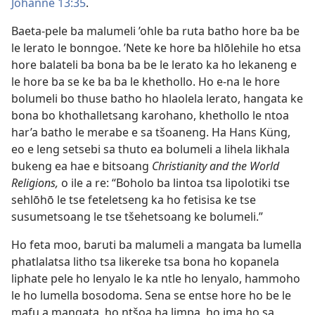
Johanne 13:35
.
Baeta-pele ba malumeli ’ohle ba ruta batho hore ba be
le lerato le bonngoe. ’Nete ke hore ba hlōlehile ho etsa
hore balateli ba bona ba be le lerato ka ho lekaneng e
le hore ba se ke ba ba le khethollo. Ho e-na le hore
bolumeli bo thuse batho ho hlaolela lerato, hangata ke
bona bo khothalletsang karohano, khethollo le ntoa
har’a batho le merabe e sa tšoaneng. Ha Hans Küng,
eo e leng setsebi sa thuto ea bolumeli a lihela likhala
bukeng ea hae e bitsoang
Christianity and the World
Religions,
o ile a re: “Boholo ba lintoa tsa lipolotiki tse
sehlōhō le tse feteletseng ka ho fetisisa ke tse
susumetsoang le tse tšehetsoang ke bolumeli.”
Ho feta moo, baruti ba malumeli a mangata ba lumella
phatlalatsa litho tsa likereke tsa bona ho kopanela
liphate pele ho lenyalo le ka ntle ho lenyalo, hammoho
le ho lumella bosodoma. Sena se entse hore ho be le
mafu a mangata, ho ntšoa ha limpa, ho ima ho sa