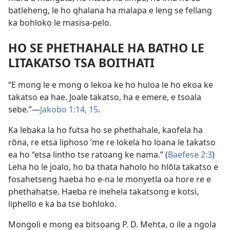
batleheng, le ho qhalana ha malapa e leng se fellang
ka bohloko le masisa-pelo.
HO SE PHETHAHALE HA BATHO LE
LITAKATSO TSA BOITHATI
“E mong le e mong o lekoa ke ho huloa le ho ekoa ke
takatso ea hae. Joale takatso, ha e emere, e tsoala
sebe.”—
Jakobo 1:14, 15
.
Ka lebaka la ho futsa ho se phethahale, kaofela ha
rōna, re etsa liphoso ’me re lokela ho loana le takatso
ea ho “etsa lintho tse ratoang ke nama.” (
Baefese 2:3
)
Leha ho le joalo, ho ba thata haholo ho hlōla takatso e
fosahetseng haeba ho e-na le monyetla oa hore re e
phethahatse. Haeba re inehela takatsong e kotsi,
liphello e ka ba tse bohloko.
Mongoli e mong ea bitsoang P. D. Mehta, o ile a ngola