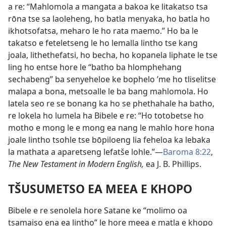
a re: “Mahlomola a mangata a bakoa ke litakatso tsa
rōna tse sa laoleheng, ho batla menyaka, ho batla ho
ikhotsofatsa, meharo le ho rata maemo.” Ho ba le
takatso e feteletseng le ho lemalla lintho tse kang
joala, lithethefatsi, ho becha, ho kopanela liphate le tse
ling ho entse hore le “batho ba hlomphehang
sechabeng” ba senyeheloe ke bophelo ’me ho tliselitse
malapa a bona, metsoalle le ba bang mahlomola. Ho
latela seo re se bonang ka ho se phethahale ha batho,
re lokela ho lumela ha Bibele e re: “Ho totobetse ho
motho e mong le e mong ea nang le mahlo hore hona
joale lintho tsohle tse bōpiloeng lia feheloa ka lebaka
la mathata a aparetseng lefatše lohle.”—
Baroma 8:22
,
The New Testament in Modern English,
ea J. B. Phillips.
TŠUSUMETSO EA MEEA E KHOPO
Bibele e re senolela hore Satane ke “molimo oa
tsamaiso ena ea lintho” le hore meea e matla e khopo