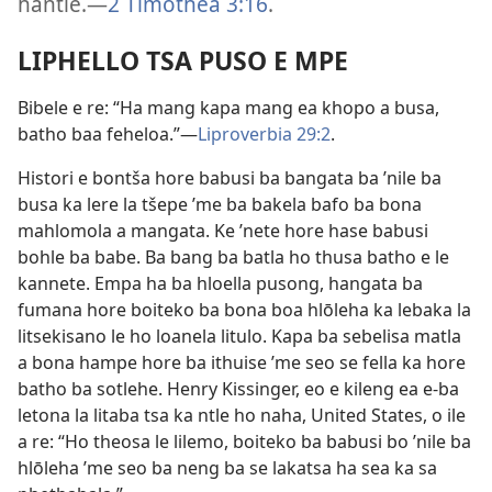
hantle.—
2 Timothea 3:16
.
LIPHELLO TSA PUSO E MPE
Bibele e re: “Ha mang kapa mang ea khopo a busa,
batho baa feheloa.”—
Liproverbia 29:2
.
Histori e bontša hore babusi ba bangata ba ’nile ba
busa ka lere la tšepe ’me ba bakela bafo ba bona
mahlomola a mangata. Ke ’nete hore hase babusi
bohle ba babe. Ba bang ba batla ho thusa batho e le
kannete. Empa ha ba hloella pusong, hangata ba
fumana hore boiteko ba bona boa hlōleha ka lebaka la
litsekisano le ho loanela litulo. Kapa ba sebelisa matla
a bona hampe hore ba ithuise ’me seo se fella ka hore
batho ba sotlehe. Henry Kissinger, eo e kileng ea e-ba
letona la litaba tsa ka ntle ho naha, United States, o ile
a re: “Ho theosa le lilemo, boiteko ba babusi bo ’nile ba
hlōleha ’me seo ba neng ba se lakatsa ha sea ka sa