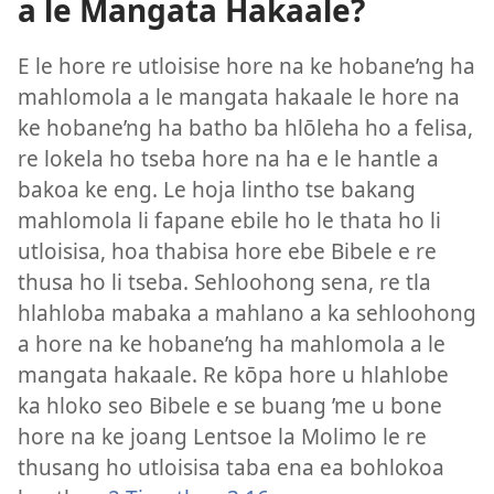
a le Mangata Hakaale?
E le hore re utloisise hore na ke hobane’ng ha
mahlomola a le mangata hakaale le hore na
ke hobane’ng ha batho ba hlōleha ho a felisa,
re lokela ho tseba hore na ha e le hantle a
bakoa ke eng. Le hoja lintho tse bakang
mahlomola li fapane ebile ho le thata ho li
utloisisa, hoa thabisa hore ebe Bibele e re
thusa ho li tseba. Sehloohong sena, re tla
hlahloba mabaka a mahlano a ka sehloohong
a hore na ke hobane’ng ha mahlomola a le
mangata hakaale. Re kōpa hore u hlahlobe
ka hloko seo Bibele e se buang ’me u bone
hore na ke joang Lentsoe la Molimo le re
thusang ho utloisisa taba ena ea bohlokoa