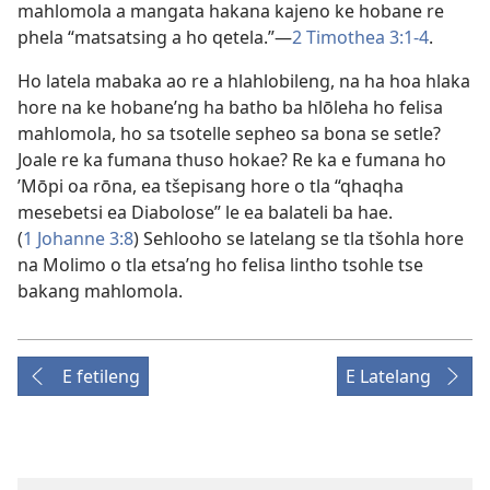
mahlomola a mangata hakana kajeno ke hobane re
phela “matsatsing a ho qetela.”—
2 Timothea 3:1-4
.
Ho latela mabaka ao re a hlahlobileng, na ha hoa hlaka
hore na ke hobane’ng ha batho ba hlōleha ho felisa
mahlomola, ho sa tsotelle sepheo sa bona se setle?
Joale re ka fumana thuso hokae? Re ka e fumana ho
’Mōpi oa rōna, ea tšepisang hore o tla “qhaqha
mesebetsi ea Diabolose” le ea balateli ba hae.
(
1 Johanne 3:8
) Sehlooho se latelang se tla tšohla hore
na Molimo o tla etsa’ng ho felisa lintho tsohle tse
bakang mahlomola.
E fetileng
E Latelang