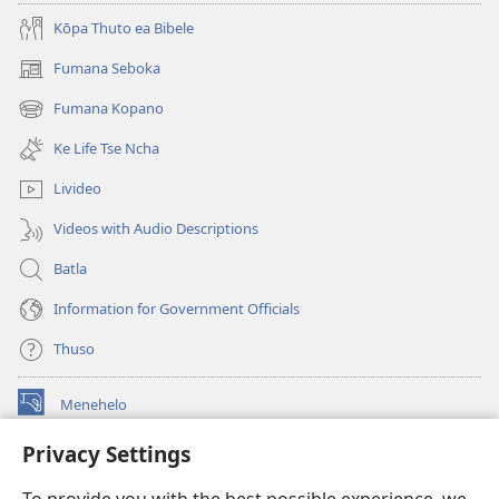
Mangata
Hakaale?
Kōpa Thuto ea Bibele
A
Fumana Seboka
(opens
Tla
new
Fela
Fumana Kopano
(opens
window)
Neng?
new
Ke Life Tse Ncha
window)
Livideo
Videos with Audio Descriptions
Batla
Information for Government Officials
Thuso
Menehelo
(opens
new
Privacy Settings
window)
Watchtower ONLINE LIBRARY
(opens
new