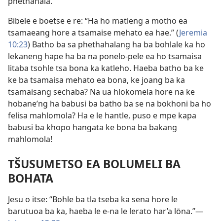
phethahala.”
Bibele e boetse e re: “Ha ho matleng a motho ea
tsamaeang hore a tsamaise mehato ea hae.” (
Jeremia
10:23
) Batho ba sa phethahalang ha ba bohlale ka ho
lekaneng hape ha ba na ponelo-pele ea ho tsamaisa
litaba tsohle tsa bona ka katleho. Haeba batho ba ke
ke ba tsamaisa mehato ea bona, ke joang ba ka
tsamaisang sechaba? Na ua hlokomela hore na ke
hobane’ng ha babusi ba batho ba se na bokhoni ba ho
felisa mahlomola? Ha e le hantle, puso e mpe kapa
babusi ba khopo hangata ke bona ba bakang
mahlomola!
TŠUSUMETSO EA BOLUMELI BA
BOHATA
Jesu o itse: “Bohle ba tla tseba ka sena hore le
barutuoa ba ka, haeba le e-na le lerato har’a lōna.”—