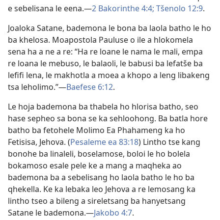
e sebelisana le eena.—
2 Bakorinthe 4:4;
Tšenolo 12:9
.
Joaloka Satane, bademona le bona ba laola batho le ho
ba khelosa. Moapostola Pauluse o ile a hlokomela
sena ha a ne a re: “Ha re loane le nama le mali, empa
re loana le mebuso, le balaoli, le babusi ba lefatše ba
lefifi lena, le makhotla a moea a khopo a leng libakeng
tsa leholimo.”—
Baefese 6:12
.
Le hoja bademona ba thabela ho hlorisa batho, seo
hase sepheo sa bona se ka sehloohong. Ba batla hore
batho ba fetohele Molimo Ea Phahameng ka ho
Fetisisa, Jehova. (
Pesaleme ea 83:18
) Lintho tse kang
bonohe ba linaleli, boselamose, boloi le ho bolela
bokamoso esale pele ke a mang a maqheka ao
bademona ba a sebelisang ho laola batho le ho ba
qhekella. Ke ka lebaka leo Jehova a re lemosang ka
lintho tseo a bileng a sireletsang ba hanyetsang
Satane le bademona.—
Jakobo 4:7
.