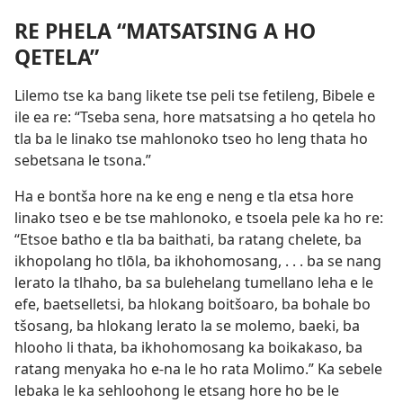
RE PHELA “MATSATSING A HO
QETELA”
Lilemo tse ka bang likete tse peli tse fetileng, Bibele e
ile ea re: “Tseba sena, hore matsatsing a ho qetela ho
tla ba le linako tse mahlonoko tseo ho leng thata ho
sebetsana le tsona.”
Ha e bontša hore na ke eng e neng e tla etsa hore
linako tseo e be tse mahlonoko, e tsoela pele ka ho re:
“Etsoe batho e tla ba baithati, ba ratang chelete, ba
ikhopolang ho tlōla, ba ikhohomosang, . . . ba se nang
lerato la tlhaho, ba sa bulehelang tumellano leha e le
efe, baetselletsi, ba hlokang boitšoaro, ba bohale bo
tšosang, ba hlokang lerato la se molemo, baeki, ba
hlooho li thata, ba ikhohomosang ka boikakaso, ba
ratang menyaka ho e-na le ho rata Molimo.” Ka sebele
lebaka le ka sehloohong le etsang hore ho be le