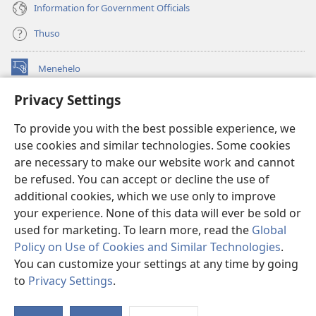
Information for Government Officials
Thuso
Menehelo
(opens
new
Privacy Settings
window)
Watchtower ONLINE LIBRARY
(opens
To provide you with the best possible experience, we
new
®
JW Hub
window)
use cookies and similar technologies. Some cookies
(opens
new
are necessary to make our website work and cannot
Lenaneo la
JW Library
window)
be refused. You can accept or decline the use of
additional cookies, which we use only to improve
Watchtower Library
your experience. None of this data will ever be sold or
used for marketing. To learn more, read the
Global
Policy on Use of Cookies and Similar Technologies
.
You can customize your settings at any time by going
Copyright
© 2026 Watch Tower Bible and Tract Society of Pennsylvania.
to
Privacy Settings
.
Bo
MELAO EA TŠEBELISO
|
LEANO LA MOKHATLO
|
PRIVACY SETTINGS
Ts