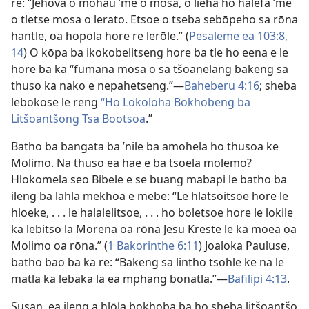
re: “Jehova o mohau ’me o mosa, o lieha ho halefa ’me
o tletse mosa o lerato. Etsoe o tseba sebōpeho sa rōna
hantle, oa hopola hore re lerōle.” (
Pesaleme ea 103:8,
14
) O kōpa ba ikokobelitseng hore ba tle ho eena e le
hore ba ka “fumana mosa o sa tšoanelang bakeng sa
thuso ka nako e nepahetseng.”
—
Baheberu 4:16
; sheba
lebokose le reng
“Ho Lokoloha Bokhobeng ba
Litšoantšong Tsa Bootsoa
.”
Batho ba bangata ba ’nile ba amohela ho thusoa ke
Molimo. Na thuso ea hae e ba tsoela molemo?
Hlokomela seo Bibele e se buang mabapi le batho ba
ileng ba lahla mekhoa e mebe: “Le hlatsoitsoe hore le
hloeke, . . . le halalelitsoe, . . . ho boletsoe hore le lokile
ka lebitso la Morena oa rōna Jesu Kreste le ka moea oa
Molimo oa rōna.” (
1 Bakorinthe 6:11
) Joaloka Pauluse,
batho bao ba ka re: “Bakeng sa lintho tsohle ke na le
matla ka lebaka la ea mphang bonatla.”
—
Bafilipi 4:13
.
Susan, ea ileng a hlōla bokhoba ba ho sheba litšoantšo