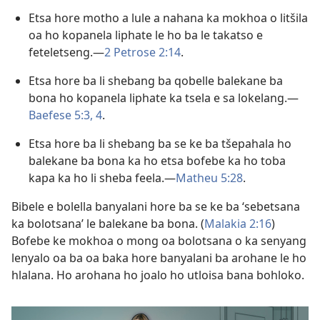
Etsa hore motho a lule a nahana ka mokhoa o litšila
oa ho kopanela liphate le ho ba le takatso e
feteletseng.
—
2 Petrose 2:14
.
Etsa hore ba li shebang ba qobelle balekane ba
bona ho kopanela liphate ka tsela e sa lokelang.
—
Baefese 5:3, 4
.
Etsa hore ba li shebang ba se ke ba tšepahala ho
balekane ba bona ka ho etsa bofebe ka ho toba
kapa ka ho li sheba feela.—
Matheu 5:28
.
Bibele e bolella banyalani hore ba se ke ba ‘sebetsana
ka bolotsana’ le balekane ba bona. (
Malakia 2:
16
)
Bofebe ke mokhoa o mong oa bolotsana o ka senyang
lenyalo oa ba oa baka hore banyalani ba arohane le ho
hlalana. Ho arohana ho joalo ho utloisa bana bohloko.