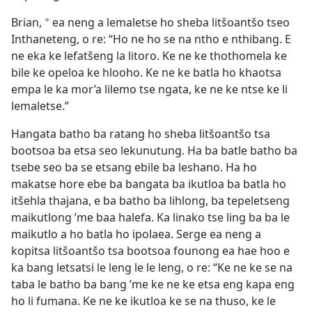
Brian,
ea neng a lemaletse ho sheba litšoantšo tseo
*
Inthaneteng, o re: “Ho ne ho se na ntho e nthibang. E
ne eka ke lefatšeng la litoro. Ke ne ke thothomela ke
bile ke opeloa ke hlooho. Ke ne ke batla ho khaotsa
empa le ka mor’a lilemo tse ngata, ke ne ke ntse ke li
lemaletse.”
Hangata batho ba ratang ho sheba litšoantšo tsa
bootsoa ba etsa seo lekunutung. Ha ba batle batho ba
tsebe seo ba se etsang ebile ba leshano. Ha ho
makatse hore ebe ba bangata ba ikutloa ba batla ho
itšehla thajana, e ba batho ba lihlong, ba tepeletseng
maikutlong ’me baa halefa. Ka linako tse ling ba ba le
maikutlo a ho batla ho ipolaea. Serge ea neng a
kopitsa litšoantšo tsa bootsoa founong ea hae hoo e
ka bang letsatsi le leng le le leng, o re: “Ke ne ke se na
taba le batho ba bang ’me ke ne ke etsa eng kapa eng
ho li fumana. Ke ne ke ikutloa ke se na thuso, ke le