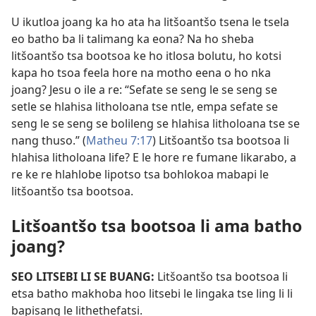
U ikutloa joang ka ho ata ha litšoantšo tsena le tsela
eo batho ba li talimang ka eona? Na ho sheba
litšoantšo tsa bootsoa ke ho itlosa bolutu, ho kotsi
kapa ho tsoa feela hore na motho eena o ho nka
joang? Jesu o ile a re: “Sefate se seng le se seng se
setle se hlahisa litholoana tse ntle, empa sefate se
seng le se seng se bolileng se hlahisa litholoana tse se
nang thuso.” (
Matheu 7:17
) Litšoantšo tsa bootsoa li
hlahisa litholoana life? E le hore re fumane likarabo, a
re ke re hlahlobe lipotso tsa bohlokoa mabapi le
litšoantšo tsa bootsoa.
Litšoantšo tsa bootsoa li ama batho
joang?
SEO LITSEBI LI SE BUANG:
Litšoantšo tsa bootsoa li
etsa batho makhoba hoo litsebi le lingaka tse ling li li
bapisang le lithethefatsi.