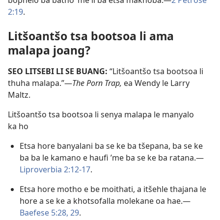
bophelo ba batho ’me li ba etsa makhoba.
—
2 Petrose
2:19
.
Litšoantšo tsa bootsoa li ama
malapa joang?
SEO LITSEBI LI SE BUANG:
“Litšoantšo tsa bootsoa li
thuha malapa.”
—
The Porn Trap,
ea Wendy le Larry
Maltz.
Litšoantšo tsa bootsoa li senya malapa le manyalo
ka ho
Etsa hore banyalani ba se ke ba tšepana, ba se ke
ba ba le kamano e haufi ’me ba se ke ba ratana.
—
Liproverbia 2:12-17
.
Etsa hore motho e be moithati, a itšehle thajana le
hore a se ke a khotsofalla molekane oa hae.
—
Baefese 5:28, 29
.