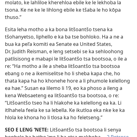
molato, ke lahliloe kherehloa ebile ke le lekhoba la
tsona. Ke ne ke le lihlong ebile ke tšaba le ho kōpa
thuso.”
Esita leha motho a ka bona litšoantšo tsena ka
tšohanyetso, liphello e ka ba tse bohloko. Ha a ne a
bua ka pel’a komiti ea Senate ea United States,
Dr. Judith Reisman, e leng setsebi se ka sehloohong
patlisisong e mabapi le litšoantšo tsa bootsoa, o ile a
re: “Ha motho a ile a sheba litšoantšo tsa bootsoa
ebang o ne a ikemiselitse ho li sheba kapa che, ho
thata kapa ha ho khonehe hore a li phumole kelellong
ea hae.” Susan ea lilemo li 19, eo ka phoso a ileng a
kena Websaeteng ea litšoantšo tsa bootsoa, o re:
“Litšoantšo tseo ha li hlakohe ka kelellong ea ka. Li
itlhahela feela ke sa lebella. Ke ikutloa eka nke ke ka
hlola ke khona ho li tlosa ka ho feletseng.”
SEO E LENG ’NETE:
Litšoantšo tsa bootsoa li senya