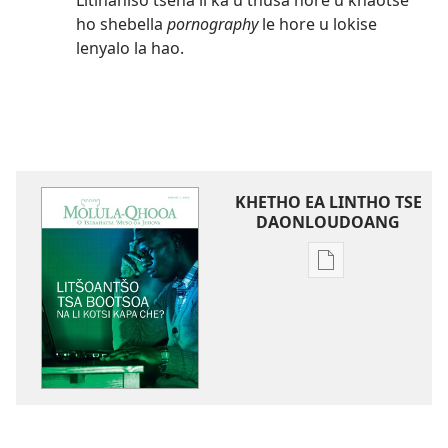
Litlhahiso tsena li ka u thusa hore u khaotse
ho shebella
pornography
le hore u lokise
lenyalo la hao.
KHETHO EA LINTHO TSE
DAONLOUDOANG
Khetho
ea
ho
kopitsa
lingoliloeng
tse
Inthaneteng
MOLULA-