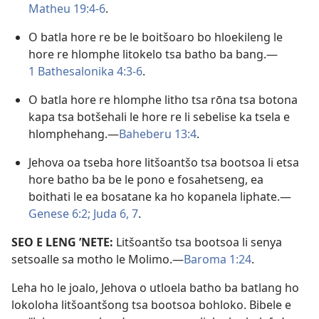
Matheu 19:4-6
.
O batla hore re be le boitšoaro bo hloekileng le
hore re hlomphe litokelo tsa batho ba bang.
—
1 Bathesalonika 4:3-6
.
O batla hore re hlomphe litho tsa rōna tsa botona
kapa tsa botšehali le hore re li sebelise ka tsela e
hlomphehang.
—
Baheberu 13:4
.
Jehova oa tseba hore litšoantšo tsa bootsoa li etsa
hore batho ba be le pono e fosahetseng, ea
boithati le ea bosatane ka ho kopanela liphate.
—
Genese 6:2;
Juda 6, 7
.
SEO E LENG ’NETE:
Litšoantšo tsa bootsoa li senya
setsoalle sa motho le Molimo.
—
Baroma 1:24
.
Leha ho le joalo, Jehova o utloela batho ba batlang ho
lokoloha litšoantšong tsa bootsoa bohloko. Bibele e