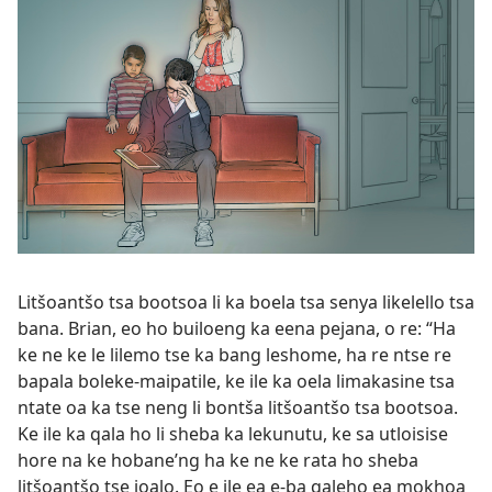
Litšoantšo tsa bootsoa li ka boela tsa senya likelello tsa
bana. Brian, eo ho builoeng ka eena pejana, o re: “Ha
ke ne ke le lilemo tse ka bang leshome, ha re ntse re
bapala boleke-maipatile, ke ile ka oela limakasine tsa
ntate oa ka tse neng li bontša litšoantšo tsa bootsoa.
Ke ile ka qala ho li sheba ka lekunutu, ke sa utloisise
hore na ke hobane’ng ha ke ne ke rata ho sheba
litšoantšo tse joalo. Eo e ile ea e-ba qaleho ea mokhoa