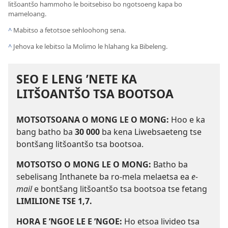
litšoantšo hammoho le boitsebiso bo ngotsoeng kapa bo
mameloang.
^
Mabitso a fetotsoe sehloohong sena.
^
Jehova ke lebitso la Molimo le hlahang ka Bibeleng.
SEO E LENG ’NETE KA
LITŠOANTŠO TSA BOOTSOA
MOTSOTSOANA O MONG LE O MONG:
Hoo e ka
bang batho ba
30 000
ba kena Liwebsaeteng tse
bontšang litšoantšo tsa bootsoa.
MOTSOTSO O MONG LE O MONG:
Batho ba
sebelisang Inthanete ba ro-mela melaetsa ea
e-
mail
e bontšang litšoantšo tsa bootsoa tse fetang
LIMILIONE TSE 1,7.
HORA E ’NGOE LE E ’NGOE:
Ho etsoa livideo tsa