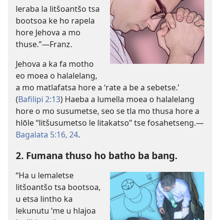
leraba la litšoantšo tsa
bootsoa ke ho rapela
hore Jehova a mo
thuse.”
—Franz.
Jehova a ka fa motho
eo moea o halalelang,
a mo matlafatsa hore a ‘rate a be a sebetse.’
(
Bafilipi 2:13
) Haeba a lumella moea o halalelang
hore o mo susumetse, seo se tla mo thusa hore a
hlōle “litšusumetso le litakatso” tse fosahetseng.
—
Bagalata 5:16,
24
.
2. Fumana thuso ho batho ba bang.
“Ha u lemaletse
litšoantšo tsa bootsoa,
u etsa lintho ka
lekunutu ’me u hlajoa