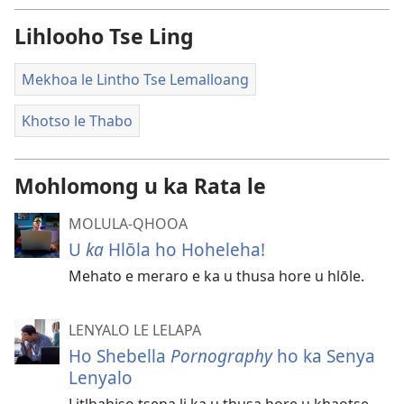
Lihlooho Tse Ling
Mekhoa le Lintho Tse Lemalloang
Khotso le Thabo
Mohlomong u ka Rata le
MOLULA-QHOOA
U
ka
Hlōla ho Hoheleha!
Mehato e meraro e ka u thusa hore u hlōle.
LENYALO LE LELAPA
Ho Shebella
Pornography
ho ka Senya
Lenyalo