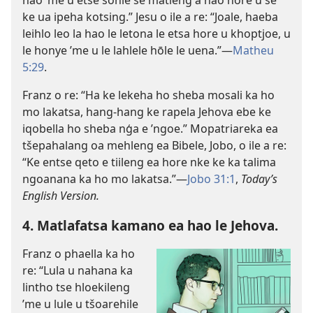
hao ’me u etse sohle se matleng a hao hore u se
ke ua ipeha kotsing.” Jesu o ile a re: “Joale, haeba
leihlo leo la hao le letona le etsa hore u khoptjoe, u
le honye ’me u le lahlele hōle le uena.”
—
Matheu
5:29
.
Franz o re: “Ha ke lekeha ho sheba mosali ka ho
mo lakatsa, hang-hang ke rapela Jehova ebe ke
iqobella ho sheba nģa e ’ngoe.” Mopatriareka ea
tšepahalang oa mehleng ea Bibele, Jobo, o ile a re:
“Ke entse qeto e tiileng ea hore nke ke ka talima
ngoanana ka ho mo lakatsa.”
—
Jobo 31:1
,
Today’s
English Version.
4. Matlafatsa kamano ea hao le Jehova.
Franz o phaella ka ho
re: “Lula u nahana ka
lintho tse hloekileng
’me u lule u tšoarehile