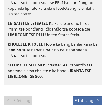
litšoantšo tsa bootsoa tse
PELI
tse bontšang ho
kopanela liphate ka tsela e feteletseng le e hlaha,
United States.
LETSATSI LE LETSATSI:
Ka karolelano ho hiroa
lifilimi tse bontšang litšoantšo tsa bootsoa tse
LIMILIONE TSE PELI
United States feela.
KHOELI LE KHOELI:
Hoo e ka bang bahlankana ba
9 ho ba 10
le banana ba 3 ho ba 10 ba sheba
litšoantšo tsa bootsoa.
SELEMO LE SELEMO:
Indasteri ea litšoantšo tsa
bootsoa e etsa chelete e ka bang
LIRANTA TSE
LIBILIONE TSE 800.
E fetileng
E Latelang