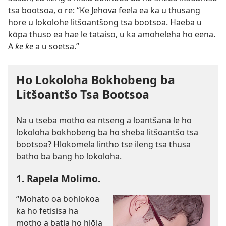
tsa bootsoa, o re: “Ke Jehova feela ea ka u thusang
hore u lokolohe litšoantšong tsa bootsoa. Haeba u
kōpa thuso ea hae le tataiso, u ka amoheleha ho eena.
A
ke ke
a u soetsa.”
Ho Lokoloha Bokhobeng ba
Litšoantšo Tsa Bootsoa
Na u tseba motho ea ntseng a loantšana le ho
lokoloha bokhobeng ba ho sheba litšoantšo tsa
bootsoa? Hlokomela lintho tse ileng tsa thusa
batho ba bang ho lokoloha.
1. Rapela Molimo.
“Mohato oa bohlokoa
ka ho fetisisa ha
motho a batla ho hlōla