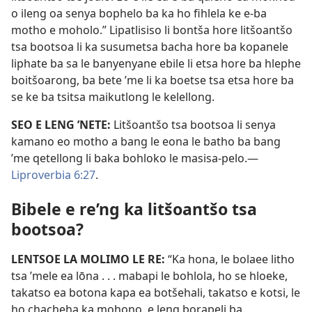
o ileng oa senya bophelo ba ka ho fihlela ke e-ba
motho e moholo.” Lipatlisiso li bontša hore litšoantšo
tsa bootsoa li ka susumetsa bacha hore ba kopanele
liphate ba sa le banyenyane ebile li etsa hore ba hlephe
boitšoarong, ba bete ’me li ka boetse tsa etsa hore ba
se ke ba tsitsa maikutlong le kelellong.
SEO E LENG ’NETE:
Litšoantšo tsa bootsoa li senya
kamano eo motho a bang le eona le batho ba bang
’me qetellong li baka bohloko le masisa-pelo.
—
Liproverbia 6:27
.
Bibele e re’ng ka litšoantšo tsa
bootsoa?
LENTSOE LA MOLIMO LE RE:
“Ka hona, le bolaee litho
tsa ’mele ea lōna . . . mabapi le bohlola, ho se hloeke,
takatso ea botona kapa ea botšehali, takatso e kotsi, le
ho chacheha ka mohono, e leng borapeli ba