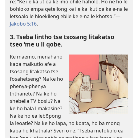
re: “Ke ile ka utloa ke imolohile haholo. Ho ne ho le
bohloko empa qetellong ke ile ka ikutloa ke e-na le
letsoalo le hloekileng ebile ke e-na le khotso.”
—
Jakobo 5:16
.
3. Tseba lintho tse tsosang litakatso
tseo ’me u li qobe.
Ke maemo, menahano
kapa maikutlo afe a
tsosang litakatso tse
fosahetseng? Na ke ho
phenya-phenya
Inthanete? Na ke ho
shebella TV bosiu? Na
ke ho bala limakasine?
Na ke ho ea lebōpong
la leoatle? Na ke ho lapa, ho koata, ho ba mong
kapa ho khathala? Sven o re: “Tseba mefokolo ea