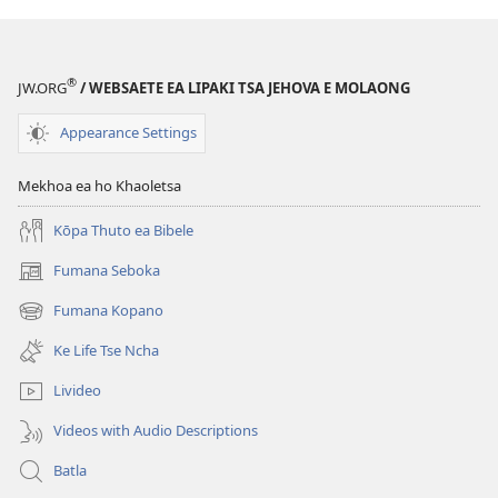
QHOOA
Litšoantšo
Tsa
®
JW.ORG
/ WEBSAETE EA LIPAKI TSA JEHOVA E MOLAONG
Bootsoa
—
Appearance Settings
Na
li
Mekhoa ea ho Khaoletsa
Kotsi
Kapa
Kōpa Thuto ea Bibele
Che?
Fumana Seboka
(opens
new
Fumana Kopano
(opens
window)
new
Ke Life Tse Ncha
window)
Livideo
Videos with Audio Descriptions
Batla