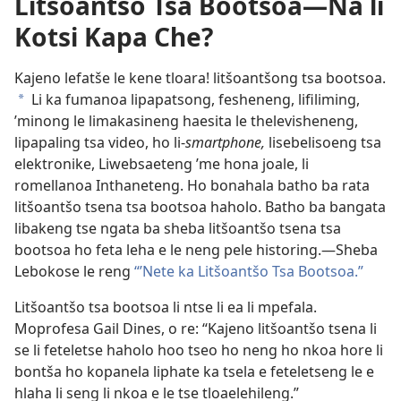
Litšoantšo Tsa Bootsoa—Na li
Kotsi Kapa Che?
Kajeno lefatše le kene tloara! litšoantšong tsa bootsoa.
Li ka fumanoa lipapatsong, fesheneng, lifiliming,
*
’minong le limakasineng haesita le thelevisheneng,
lipapaling tsa video, ho li-
smartphone,
lisebelisoeng tsa
elektronike, Liwebsaeteng ’me hona joale, li
romellanoa Inthaneteng. Ho bonahala batho ba rata
litšoantšo tsena tsa bootsoa haholo. Batho ba bangata
libakeng tse ngata ba sheba litšoantšo tsena tsa
bootsoa ho feta leha e le neng pele historing.
—Sheba
Lebokose le reng
“’Nete ka Litšoantšo Tsa Bootsoa.”
Litšoantšo tsa bootsoa li ntse li ea li mpefala.
Moprofesa Gail Dines, o re: “Kajeno litšoantšo tsena li
se li feteletse haholo hoo tseo ho neng ho nkoa hore li
bontša ho kopanela liphate ka tsela e feteletseng le e
hlaha li seng li nkoa e le tse tloaelehileng.”