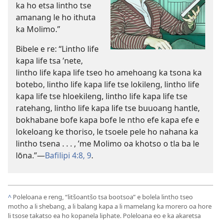
ka ho etsa lintho tse
amanang le ho ithuta
ka Molimo.”
Bibele e re: “Lintho life
kapa life tsa ’nete,
lintho life kapa life tseo ho amehoang ka tsona ka
botebo, lintho life kapa life tse lokileng, lintho life
kapa life tse hloekileng, lintho life kapa life tse
ratehang, lintho life kapa life tse buuoang hantle,
bokhabane bofe kapa bofe le ntho efe kapa efe e
lokeloang ke thoriso, le tsoele pele ho nahana ka
lintho tsena . . . , ’me Molimo oa khotso o tla ba le
lōna.”
—
Bafilipi 4:8, 9
.
^
Poleloana e reng, “litšoantšo tsa bootsoa” e bolela lintho tseo
motho a li shebang, a li balang kapa a li mamelang ka morero oa hore
li tsose takatso ea ho kopanela liphate. Poleloana eo e ka akaretsa