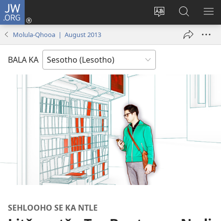
JW.ORG
Kena
(opens
Fetola
Batla
HL
new
puo
JW.ORG/S
ME
Molula-Qhooa | August 2013
window)
BALA KA
SEHLOOHO SE KA NTLE