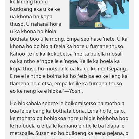
ke lihlong hoo u
ikutloang eka u ke ke
ua khona ho kōpa
thuso. U nahana hore
u ka khona ho hlōla
bothata boo u le mong. Empa seo hase ’nete. U ka
khona ho bo hlōla feela ka hore u fumane thuso.
Kahoo ke ile ka ikokobetsa ’me ka bolella mosali
oa ka ntho e ’ngoe le e ’ngoe. Ke ile ka boela ka
kōpa thuso ho motsoalle oa ka eo ke mo tšepang.
E ne e le ntho e boima ka ho fetisisa eo ke ileng ka
tlameha ho e etsa, empa ke ile ka fumana thuso
eo ke neng ke e hloka.”
—Yoshi.
Ho hlokahala sebete le boikemisetso ha motho a
bua le ba bang ka bothata bona. Leha ho le joalo,
ke mohato oa bohlokoa hore u hlōle bokhoba boo
le ho boela u e-ba le kamano e ntle le ba lelapa le
metsoalle. Susan eo ho builoeng ka eena pejana, o