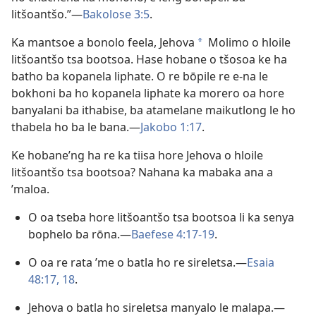
litšoantšo.”
—
Bakolose 3:5
.
Ka mantsoe a bonolo feela, Jehova
Molimo o hloile
*
litšoantšo tsa bootsoa. Hase hobane o tšosoa ke ha
batho ba kopanela liphate. O re bōpile re e-na le
bokhoni ba ho kopanela liphate ka morero oa hore
banyalani ba ithabise, ba atamelane maikutlong le ho
thabela ho ba le bana.
—
Jakobo 1:17
.
Ke hobane’ng ha re ka tiisa hore Jehova o hloile
litšoantšo tsa bootsoa? Nahana ka mabaka ana a
’maloa.
O oa tseba hore litšoantšo tsa bootsoa li ka senya
bophelo ba rōna.
—
Baefese 4:17-19
.
O oa re rata ’me o batla ho re sireletsa.
—
Esaia
48:17, 18
.
Jehova o batla ho sireletsa manyalo le malapa.
—